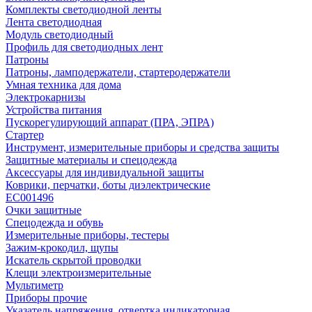
Комплекты светодиодной ленты
Лента светодиодная
Модуль светодиодный
Профиль для светодиодных лент
Патроны
Патроны, ламподержатели, стартеродержатели
Умная техника для дома
Электрокарнизы
Устройства питания
Пускорегулирующий аппарат (ПРА, ЭПРА)
Стартер
Инструмент, измерительные приборы и средства защиты
Защитные материалы и спецодежда
Аксессуары для индивидуальной защиты
Коврики, перчатки, боты диэлектрические
EC001496
Очки защитные
Спецодежда и обувь
Измерительные приборы, тестеры
Зажим-крокодил, щупы
Искатель скрытой проводки
Клещи электроизмерительные
Мультиметр
Приборы прочие
Указатель напряжения, отвертка индикаторная