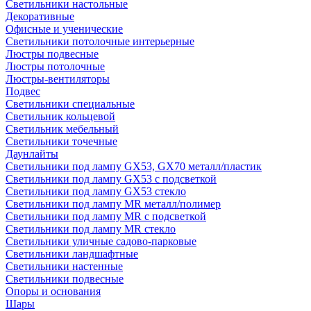
Светильники настольные
Декоративные
Офисные и ученические
Светильники потолочные интерьерные
Люстры подвесные
Люстры потолочные
Люстры-вентиляторы
Подвес
Светильники специальные
Светильник кольцевой
Светильник мебельный
Светильники точечные
Даунлайты
Светильники под лампу GX53, GX70 металл/пластик
Светильники под лампу GX53 с подсветкой
Светильники под лампу GX53 стекло
Светильники под лампу MR металл/полимер
Светильники под лампу MR с подсветкой
Светильники под лампу MR стекло
Светильники уличные садово-парковые
Светильники ландшафтные
Светильники настенные
Светильники подвесные
Опоры и основания
Шары