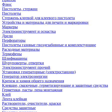
Флюс
Пистолеты, стержни
Пистолеты
Стержень клеевой для клеевого пистолета
Устройства и материалы для печати и маркировки
Маркеры
Электроинструмент и оснастка
Дрели
Перфораторы
Пистолеты газовые гвоздезабивные и комплектующие
Расходные материалы
Термофены
Шлифмашины
Шуруповерты, отвертки
Электроинструмент прочий
Установки генераторные (электростанции)
Генератор электроэнергии
Крепеж и химия общего назначения
Клеящие, смазочные, герметизирующие и защитные средства
Герметики, пасты, пена монтажная
Клей
Лента клейкая
Растворители, очистители, краски
Средства защитные