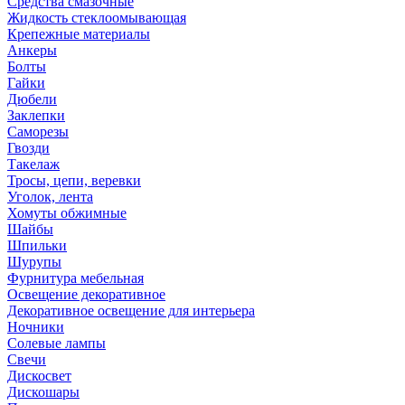
Средства смазочные
Жидкость стеклоомывающая
Крепежные материалы
Анкеры
Болты
Гайки
Дюбели
Заклепки
Саморезы
Гвозди
Такелаж
Тросы, цепи, веревки
Уголок, лента
Хомуты обжимные
Шайбы
Шпильки
Шурупы
Фурнитура мебельная
Освещение декоративное
Декоративное освещение для интерьера
Ночники
Солевые лампы
Свечи
Дискосвет
Дискошары