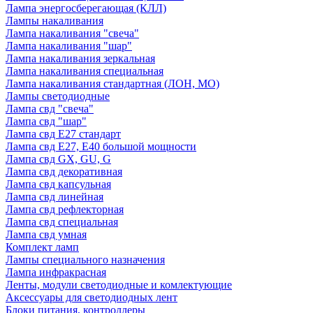
Лампа энергосберегающая (КЛЛ)
Лампы накаливания
Лампа накаливания "свеча"
Лампа накаливания "шар"
Лампа накаливания зеркальная
Лампа накаливания специальная
Лампа накаливания стандартная (ЛОН, МО)
Лампы светодиодные
Лампа свд "свеча"
Лампа свд "шар"
Лампа свд E27 стандарт
Лампа свд E27, Е40 большой мощности
Лампа свд GX, GU, G
Лампа свд декоративная
Лампа свд капсульная
Лампа свд линейная
Лампа свд рефлекторная
Лампа свд специальная
Лампа свд умная
Комплект ламп
Лампы специального назначения
Лампа инфракрасная
Ленты, модули светодиодные и комлектующие
Аксессуары для светодиодных лент
Блоки питания, контроллеры