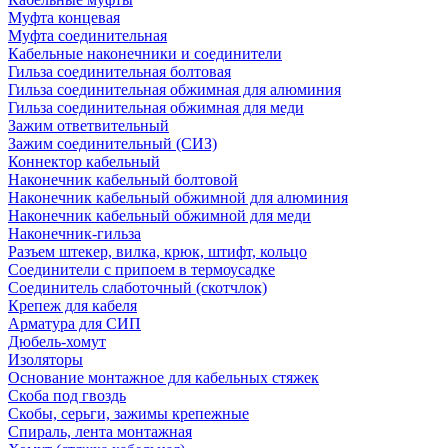
Муфта концевая
Муфта соединительная
Кабельные наконечники и соединители
Гильза соединительная болтовая
Гильза соединительная обжимная для алюминия
Гильза соединительная обжимная для меди
Зажим ответвительный
Зажим соединительный (СИЗ)
Коннектор кабельный
Наконечник кабельный болтовой
Наконечник кабельный обжимной для алюминия
Наконечник кабельный обжимной для меди
Наконечник-гильза
Разъем штекер, вилка, крюк, штифт, кольцо
Соединители с припоем в термоусадке
Соединитель слаботочный (скотчлок)
Крепеж для кабеля
Арматура для СИП
Дюбель-хомут
Изоляторы
Основание монтажное для кабельных стяжек
Скоба под гвоздь
Скобы, серьги, зажимы крепежные
Спираль, лента монтажная