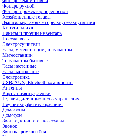
Фонарь кемпинговый
Фонарь ручной
Фонарь-прожектор переносной
Хозяйственные товары
Зажигалки, газовые горелки, резаки, плитки
Кипятильники
Пакеты и прочий инвентарь
Посуда, весы
Электросушители
Часы, метеостанции, термометры
Метеостанции
Термометры бытовые
Часы настенные
Часы настольные
Электроника
USB, AUX, Bluetooth компоненты
Антенны
Карты памяти, флешки
Пульты дистанционного управления
Наушники, фитнес-браслеты
Домофоны
Домофон
Звонки, кнопки и аксессуары
Звонок
Звонок громкого боя