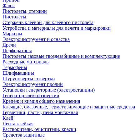
Флюс
Пистолеты, стержни
Пистолеты
Стержень клеевой для клеевого пистолета
Устройства и материалы для печати и маркировки
Маркеры
Электроинструмент и оснастка
Дрели
Перфораторы
Пистолеты газовые гвоздезабивные и комплектующие
Расходные материалы
Термофены
Шлифмашины
Шуруповерты, отвертки
Электроинструмент прочий
Установки генераторные (электростанции)
Генератор электроэнергии
Крепеж и химия общего назначения
Клеящие, смазочные, герметизирующие и защитные средства
Герметики, пасты, пена монтажная
Клей
Лента клейкая
Растворители, очистители, краски
Средства защитные