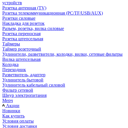
устройств
Розетка антенная (TV)
Розетка телекоммуникационная (PC/TF/USB/AUX)
Розетки силовые
Накладка для розеток
Разъем, розетка, вилка силовые
Розетка переносная
Розетка штепсельная
Таймеры
Таймер розеточный
Удлинители, разветвители, колодки, вилки, сетевые фильтры
Вилка штепсельная
Колодка
Переходник
Разветвитель, адаптер
Удлинитель бытовой
Удлинитель кабельный силовой
Фильтр сетевой
Шнур электропитания
Мерч
Акции
Новинки
Как купить
Условия оплаты
Условия доставки