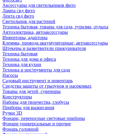
Аксессуары для светильников фито
Лампа свд фито
Лента свд фито
Светильник для растений
Техника бытовая, товары для сада, туризма, отдыха
Автоэлектрика, автоаксессуары
Инверторы, адапторы
Клеммы, провода аккумуляторные, автоаксессуары
Штекеры и разветвители прикуривателя
Техника бытовая
Техника для дома и офиса
Техника для кухни
Техника и инструменты для сада
Насосы
Садовый инструмент и инвентарь
Средства защиты от грызунов и насекомых
Товары для детей, сувениры
Конструкторы
Наборы для творчества, глобусы
Приборы для выжигания
Ручки 3D
Фонари, переносные световые приборы
Фонари универсальные и прочие
Фонарь головной