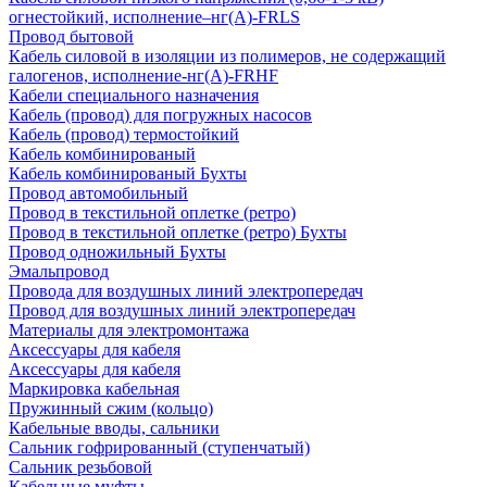
огнестойкий, исполнение–нг(А)-FRLS
Провод бытовой
Кабель силовой в изоляции из полимеров, не содержащий
галогенов, исполнение-нг(А)-FRHF
Кабели специального назначения
Кабель (провод) для погружных насосов
Кабель (провод) термостойкий
Кабель комбинированый
Кабель комбинированый Бухты
Провод автомобильный
Провод в текстильной оплетке (ретро)
Провод в текстильной оплетке (ретро) Бухты
Провод одножильный Бухты
Эмальпровод
Провода для воздушных линий электропередач
Провод для воздушных линий электропередач
Материалы для электромонтажа
Аксессуары для кабеля
Аксессуары для кабеля
Маркировка кабельная
Пружинный сжим (кольцо)
Кабельные вводы, сальники
Сальник гофрированный (ступенчатый)
Сальник резьбовой
Кабельные муфты