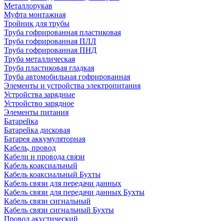
Металлорукав
Муфта монтажная
Тройник для трубы
Труба гофрированная пластиковая
Труба гофрированная ПЛЛ
Труба гофрированная ПНД
Труба металлическая
Труба пластиковая гладкая
Труба автомобильная гофрированная
Элементы и устройства электропитания
Устройства зарядные
Устройство зарядное
Элементы питания
Батарейка
Батарейка дисковая
Батарея аккумуляторная
Кабель, провод
Кабели и провода связи
Кабель коаксиальный
Кабель коаксиальный Бухты
Кабель связи для передачи данных
Кабель связи для передачи данных Бухты
Кабель связи сигнальный
Кабель связи сигнальный Бухты
Провод акустический