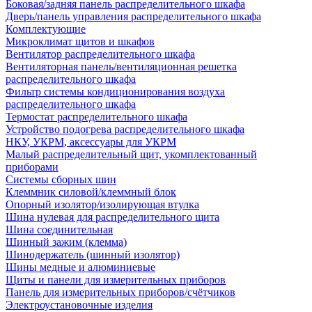
Боковая/задняя панель распределительного шкафа
Дверь/панель управления распределительного шкафа
Комплектующие
Микроклимат щитов и шкафов
Вентилятор распределительного шкафа
Вентиляторная панель/вентиляционная решетка
распределительного шкафа
Фильтр системы кондиционирования воздуха
распределительного шкафа
Термостат распределительного шкафа
Устройство подогрева распределительного шкафа
НКУ, УКРМ, аксессуары для УКРМ
Малый распределительный щит, укомплектованный
приборами
Системы сборных шин
Клеммник силовой/клеммный блок
Опорный изолятор/изолирующая втулка
Шина нулевая для распределительного щита
Шина соединительная
Шинный зажим (клемма)
Шинодержатель (шинный изолятор)
Шины медные и алюминиевые
Щиты и панели для измерительных приборов
Панель для измерительных приборов/счётчиков
Электроустановочные изделия