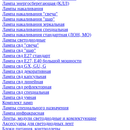
Лампа энергосберегающая (КЛЛ)
Лампы накаливания
Лампа накаливания "свеча"
Лампа накаливания "шар"
Лампа накаливания зеркальная
Лампа накаливания специальная
Лампа накаливания стандартная (ЛОН, МО)
Лампы светодиодные
Лампа свд "свеча"
Лампа свд "шар"
Лампа свд E27 стандарт
Лампа свд E27, Е40 большой мощности
Лампа свд GX, GU, G
Лампа свд декоративная
Лампа свд капсульная
Лампа свд линейная
Лампа свд рефлекторная
Лампа свд специальная
Лампа свд умная
Комплект ламп
Лампы специального назначения
Лампа инфракрасная
Ленты, модули светодиодные и комлектующие
Аксессуары для светодиодных лент
Блоки питания, контроллеры