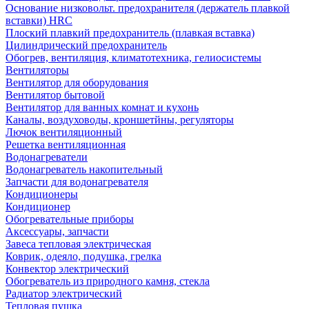
Основание низковольт. предохранителя (держатель плавкой
вставки) HRC
Плоский плавкий предохранитель (плавкая вставка)
Цилиндрический предохранитель
Обогрев, вентиляция, климатотехника, гелиосистемы
Вентиляторы
Вентилятор для оборудования
Вентилятор бытовой
Вентилятор для ванных комнат и кухонь
Каналы, воздуховоды, кроншетйны, регуляторы
Лючок вентиляционный
Решетка вентиляционная
Водонагреватели
Водонагреватель накопительный
Запчасти для водонагревателя
Кондиционеры
Кондиционер
Обогревательные приборы
Аксессуары, запчасти
Завеса тепловая электрическая
Коврик, одеяло, подушка, грелка
Конвектор электрический
Обогреватель из природного камня, стекла
Радиатор электрический
Тепловая пушка