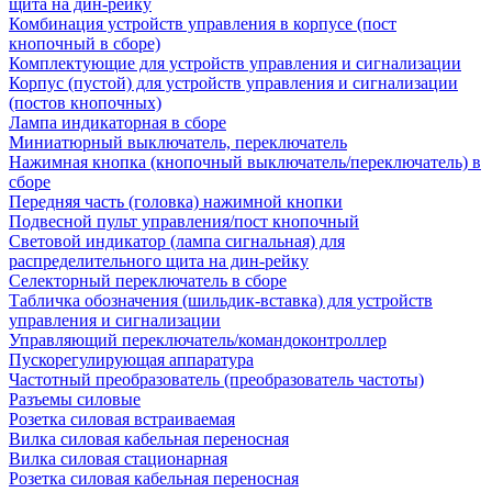
щита на дин-рейку
Комбинация устройств управления в корпусе (пост
кнопочный в сборе)
Комплектующие для устройств управления и сигнализации
Корпус (пустой) для устройств управления и сигнализации
(постов кнопочных)
Лампа индикаторная в сборе
Миниатюрный выключатель, переключатель
Нажимная кнопка (кнопочный выключатель/переключатель) в
сборе
Передняя часть (головка) нажимной кнопки
Подвесной пульт управления/пост кнопочный
Световой индикатор (лампа сигнальная) для
распределительного щита на дин-рейку
Селекторный переключатель в сборе
Табличка обозначения (шильдик-вставка) для устройств
управления и сигнализации
Управляющий переключатель/командоконтроллер
Пускорегулирующая аппаратура
Частотный преобразователь (преобразователь частоты)
Разъемы силовые
Розетка силовая встраиваемая
Вилка силовая кабельная переносная
Вилка силовая стационарная
Розетка силовая кабельная переносная