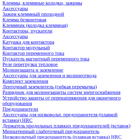
Клеммы, клеммные колодки, зажимы
Аксессуары
Зажим клеммный проходной
Клемма безвинтовая
Клеммник (колодка клеммная)
Контакторы, пускатели
Аксессуары
Катушка для контактора
Контактор модульный
Контактор переменного тока
Пускатель магнитный переменного тока
Реле перегрузки тепловое
Молниезащита и заземление
Аксессуары для заземления и молниеотвода
Комплект заземления
Ленточный заземлитель (гибкая перемычка)
Разрядник для молниезащиты систем энергоснабжения
Устройство защиты от перенапряжения для оконечного
оборудования
Предохранители
Аксессуары для низковольт. предохранителя (плавкой
вставки) HRC
Держатель продольных плавких предохранителей (вставок)
Миниатюрный слаботочный предохранитель
Низковольтный предохранитель (плавкая вставка) HRC