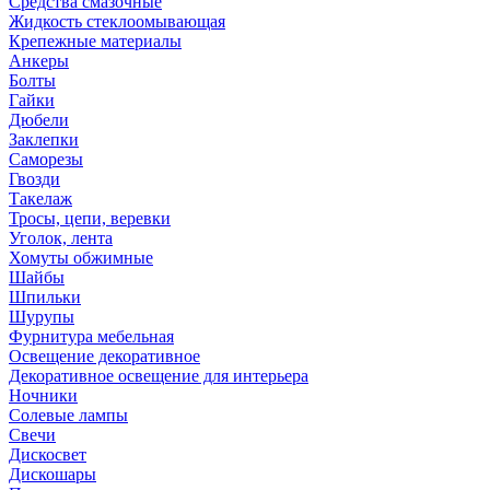
Средства смазочные
Жидкость стеклоомывающая
Крепежные материалы
Анкеры
Болты
Гайки
Дюбели
Заклепки
Саморезы
Гвозди
Такелаж
Тросы, цепи, веревки
Уголок, лента
Хомуты обжимные
Шайбы
Шпильки
Шурупы
Фурнитура мебельная
Освещение декоративное
Декоративное освещение для интерьера
Ночники
Солевые лампы
Свечи
Дискосвет
Дискошары