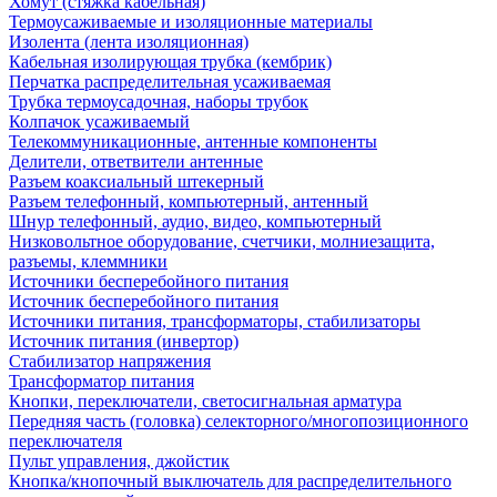
Хомут (стяжка кабельная)
Термоусаживаемые и изоляционные материалы
Изолента (лента изоляционная)
Кабельная изолирующая трубка (кембрик)
Перчатка распределительная усаживаемая
Трубка термоусадочная, наборы трубок
Колпачок усаживаемый
Телекоммуникационные, антенные компоненты
Делители, ответвители антенные
Разъем коаксиальный штекерный
Разъем телефонный, компьютерный, антенный
Шнур телефонный, аудио, видео, компьютерный
Низковольтное оборудование, счетчики, молниезащита,
разъемы, клеммники
Источники бесперебойного питания
Источник бесперебойного питания
Источники питания, трансформаторы, стабилизаторы
Источник питания (инвертор)
Стабилизатор напряжения
Трансформатор питания
Кнопки, переключатели, светосигнальная арматура
Передняя часть (головка) селекторного/многопозиционного
переключателя
Пульт управления, джойстик
Кнопка/кнопочный выключатель для распределительного