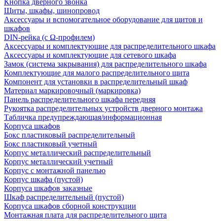
Кнопка дверного звонка
Щиты, шкафы, шинопровод
Аксессуары и вспомогательное оборудование для щитов и
шкафов
DIN-рейка (с Ω-профилем)
Аксессуары и комплектующие для распределительного шкафа
Аксессуары и комплектующие для сетевого шкафа
Замок (система закрывания) для распределительного шкафа
Комплектующие для малого распределительного щита
Компонент для установки в распределительный шкаф
Материал маркировочный (маркировка)
Панель распределительного шкафа передняя
Рукоятка распределительных устройств дверного монтажа
Табличка предупреждающая/информационная
Корпуса шкафов
Бокс пластиковый распределительный
Бокс пластиковый учетный
Корпус металлический распределительный
Корпус металлический учетный
Корпус с монтажной панелью
Корпус шкафа (пустой)
Корпуса шкафов заказные
Шкаф распределительный (пустой)
Корпуса шкафов сборной конструкции
Монтажная плата для распределительного щита