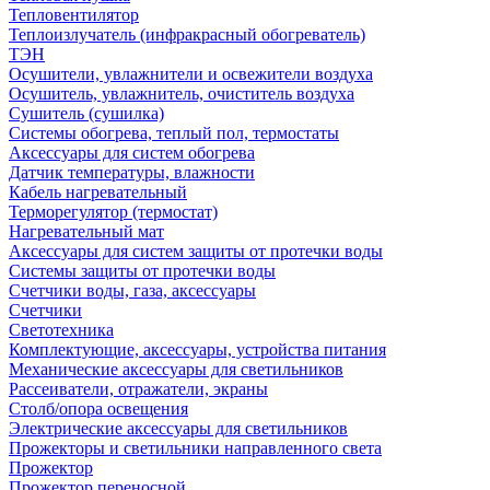
Тепловентилятор
Теплоизлучатель (инфракрасный обогреватель)
ТЭН
Осушители, увлажнители и освежители воздуха
Осушитель, увлажнитель, очиститель воздуха
Сушитель (сушилка)
Системы обогрева, теплый пол, термостаты
Аксессуары для систем обогрева
Датчик температуры, влажности
Кабель нагревательный
Терморегулятор (термостат)
Нагревательный мат
Аксессуары для систем защиты от протечки воды
Системы защиты от протечки воды
Счетчики воды, газа, аксессуары
Счетчики
Светотехника
Комплектующие, аксессуары, устройства питания
Механические аксессуары для светильников
Рассеиватели, отражатели, экраны
Столб/опора освещения
Электрические аксессуары для светильников
Прожекторы и светильники направленного света
Прожектор
Прожектор переносной