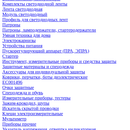
Комплекты светодиодной ленты
Лента светодиодная
Модуль светодиодный
Профиль для светодиодных лент
Патроны
Патроны, ламподержатели, стартеродержатели
Умная техника для дома
Электрокарнизы
Устройства питания
Пускорегулирующий аппарат (ПРА, ЭПРА)
Стартер
Инструмент, измерительные приборы и средства защиты
Защитные материалы и спецодежда
Аксессуары для индивидуальной защиты
Коврики, перчатки, боты диэлектрические
EC001496
Очки защитные
Спецодежда и обувь
Измерительные приборы, тестеры
Зажим-крокодил, щупы
Искатель скрытой проводки
Клещи электроизмерительные
Мультиметр
Приборы прочие
Указатель напряжения, отвертка индикаторная