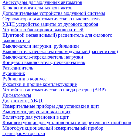
Аксессуары для модульных автоматов
Блок вспомогательных контактов
Дополнительные устройства модульной системы
Сервомотор для автоматического выключателя
УЗДП устройство защиты от дугового пробоя
Устройство блокировки выключателей
Шунтовой (независимый) расцепитель для силового
выключателя
Выключатели нагрузки, рубильники
Выключатель-переключатель модульный (расцепитель)
Выключатель-переключатель нагрузки
Концевой выключатель, переключатель
Разъединитель
Рубильник
Рубильник в корпусе
Рукоятки и прочие комплектующие
Устройства автоматического ввода резерва (АВР)
Дифавтоматы
Дифавтомат, АВДТ
Измерительные приборы для установки в щит
Амперметр для установки в щит
Вольтметр для установки в щит
Комплектующие для установочных измерительных приборов
Многофункциональный измерительный прибор
Трансформатор тока