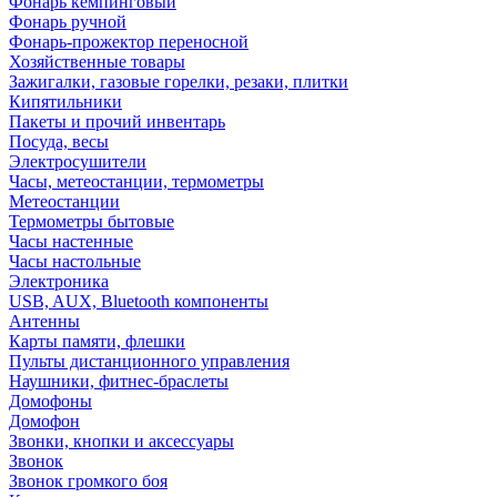
Фонарь кемпинговый
Фонарь ручной
Фонарь-прожектор переносной
Хозяйственные товары
Зажигалки, газовые горелки, резаки, плитки
Кипятильники
Пакеты и прочий инвентарь
Посуда, весы
Электросушители
Часы, метеостанции, термометры
Метеостанции
Термометры бытовые
Часы настенные
Часы настольные
Электроника
USB, AUX, Bluetooth компоненты
Антенны
Карты памяти, флешки
Пульты дистанционного управления
Наушники, фитнес-браслеты
Домофоны
Домофон
Звонки, кнопки и аксессуары
Звонок
Звонок громкого боя