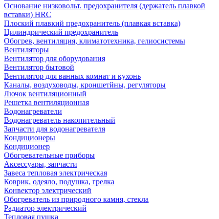
Основание низковольт. предохранителя (держатель плавкой
вставки) HRC
Плоский плавкий предохранитель (плавкая вставка)
Цилиндрический предохранитель
Обогрев, вентиляция, климатотехника, гелиосистемы
Вентиляторы
Вентилятор для оборудования
Вентилятор бытовой
Вентилятор для ванных комнат и кухонь
Каналы, воздуховоды, кроншетйны, регуляторы
Лючок вентиляционный
Решетка вентиляционная
Водонагреватели
Водонагреватель накопительный
Запчасти для водонагревателя
Кондиционеры
Кондиционер
Обогревательные приборы
Аксессуары, запчасти
Завеса тепловая электрическая
Коврик, одеяло, подушка, грелка
Конвектор электрический
Обогреватель из природного камня, стекла
Радиатор электрический
Тепловая пушка