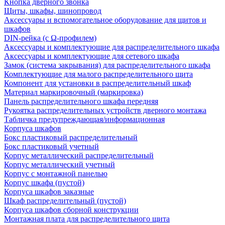
Кнопка дверного звонка
Щиты, шкафы, шинопровод
Аксессуары и вспомогательное оборудование для щитов и
шкафов
DIN-рейка (с Ω-профилем)
Аксессуары и комплектующие для распределительного шкафа
Аксессуары и комплектующие для сетевого шкафа
Замок (система закрывания) для распределительного шкафа
Комплектующие для малого распределительного щита
Компонент для установки в распределительный шкаф
Материал маркировочный (маркировка)
Панель распределительного шкафа передняя
Рукоятка распределительных устройств дверного монтажа
Табличка предупреждающая/информационная
Корпуса шкафов
Бокс пластиковый распределительный
Бокс пластиковый учетный
Корпус металлический распределительный
Корпус металлический учетный
Корпус с монтажной панелью
Корпус шкафа (пустой)
Корпуса шкафов заказные
Шкаф распределительный (пустой)
Корпуса шкафов сборной конструкции
Монтажная плата для распределительного щита