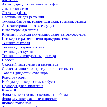
Аксессуары для светильников фито
Лампа свд фито
Лента свд фито
Светильник для растений
Техника бытовая, товары для сада, туризма, отдыха
Автоэлектрика, автоаксессуары
Инверторы, адапторы
Клеммы, провода аккумуляторные, автоаксессуары
Штекеры и разветвители прикуривателя
Техника бытовая
Техника для дома и офиса
Техника для кухни
Техника и инструменты для сада
Насосы
Садовый инструмент и инвентарь
Средства защиты от грызунов и насекомых
Товары для детей, сувениры
Конструкторы
Наборы для творчества, глобусы
Приборы для выжигания
Ручки 3D
Фонари, переносные световые приборы
Фонари универсальные и прочие
Фонарь головной