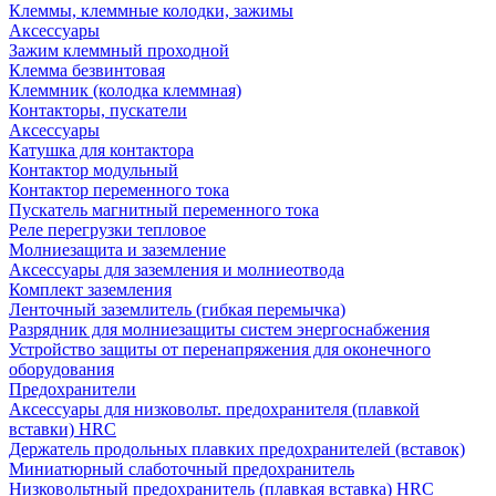
Клеммы, клеммные колодки, зажимы
Аксессуары
Зажим клеммный проходной
Клемма безвинтовая
Клеммник (колодка клеммная)
Контакторы, пускатели
Аксессуары
Катушка для контактора
Контактор модульный
Контактор переменного тока
Пускатель магнитный переменного тока
Реле перегрузки тепловое
Молниезащита и заземление
Аксессуары для заземления и молниеотвода
Комплект заземления
Ленточный заземлитель (гибкая перемычка)
Разрядник для молниезащиты систем энергоснабжения
Устройство защиты от перенапряжения для оконечного
оборудования
Предохранители
Аксессуары для низковольт. предохранителя (плавкой
вставки) HRC
Держатель продольных плавких предохранителей (вставок)
Миниатюрный слаботочный предохранитель
Низковольтный предохранитель (плавкая вставка) HRC