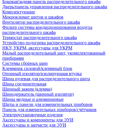
Боковая/задняя панель распределительного шкафа
Дверь/панель управления распределительного шкафа
Комплектующие
Микроклимат щитов и шкафов
Вентилятор распределительного шкафа
Фильтр системы кондиционирования воздуха
распределительного шкафа
Термостат распределительного шкафа
Устройство подогрева распределительного шкафа
НКУ, УКРМ, аксессуары для УКРМ
Малый распределительный щит, укомплектованный
приборами
Системы сборных шин
Клеммник силовой/клеммный блок
Опорный изолятор/изолирующая втулка
Шина нулевая для распределительного щита
Шина соединительная
Шинный зажим (клемма)
Шинодержатель (шинный изолятор)
Шины медные и алюминиевые
Щиты и панели для измерительных приборов
Панель для измерительных приборов/счётчиков
Электроустановочные изделия
Аксессуары и компоненты для ЭУИ
Аксессуары и запчасти для ЭУИ