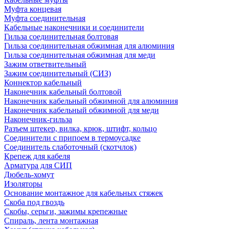
Муфта концевая
Муфта соединительная
Кабельные наконечники и соединители
Гильза соединительная болтовая
Гильза соединительная обжимная для алюминия
Гильза соединительная обжимная для меди
Зажим ответвительный
Зажим соединительный (СИЗ)
Коннектор кабельный
Наконечник кабельный болтовой
Наконечник кабельный обжимной для алюминия
Наконечник кабельный обжимной для меди
Наконечник-гильза
Разъем штекер, вилка, крюк, штифт, кольцо
Соединители с припоем в термоусадке
Соединитель слаботочный (скотчлок)
Крепеж для кабеля
Арматура для СИП
Дюбель-хомут
Изоляторы
Основание монтажное для кабельных стяжек
Скоба под гвоздь
Скобы, серьги, зажимы крепежные
Спираль, лента монтажная