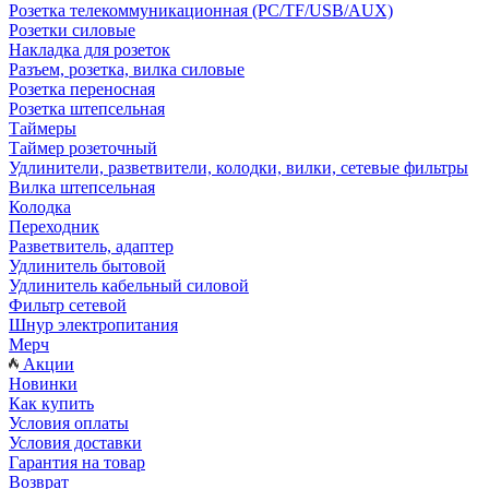
Розетка телекоммуникационная (PC/TF/USB/AUX)
Розетки силовые
Накладка для розеток
Разъем, розетка, вилка силовые
Розетка переносная
Розетка штепсельная
Таймеры
Таймер розеточный
Удлинители, разветвители, колодки, вилки, сетевые фильтры
Вилка штепсельная
Колодка
Переходник
Разветвитель, адаптер
Удлинитель бытовой
Удлинитель кабельный силовой
Фильтр сетевой
Шнур электропитания
Мерч
Акции
Новинки
Как купить
Условия оплаты
Условия доставки
Гарантия на товар
Возврат