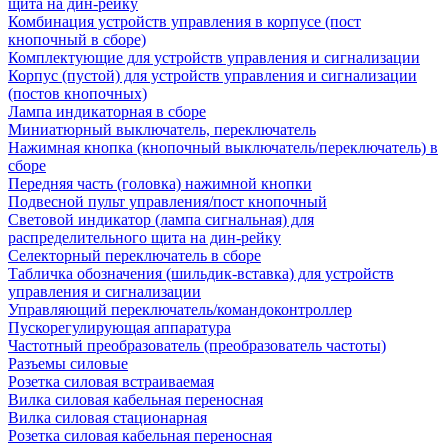
щита на дин-рейку
Комбинация устройств управления в корпусе (пост
кнопочный в сборе)
Комплектующие для устройств управления и сигнализации
Корпус (пустой) для устройств управления и сигнализации
(постов кнопочных)
Лампа индикаторная в сборе
Миниатюрный выключатель, переключатель
Нажимная кнопка (кнопочный выключатель/переключатель) в
сборе
Передняя часть (головка) нажимной кнопки
Подвесной пульт управления/пост кнопочный
Световой индикатор (лампа сигнальная) для
распределительного щита на дин-рейку
Селекторный переключатель в сборе
Табличка обозначения (шильдик-вставка) для устройств
управления и сигнализации
Управляющий переключатель/командоконтроллер
Пускорегулирующая аппаратура
Частотный преобразователь (преобразователь частоты)
Разъемы силовые
Розетка силовая встраиваемая
Вилка силовая кабельная переносная
Вилка силовая стационарная
Розетка силовая кабельная переносная