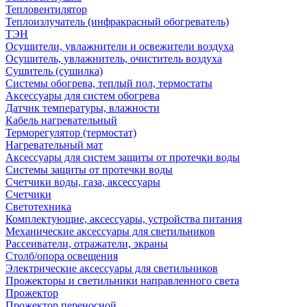
Тепловентилятор
Теплоизлучатель (инфракрасный обогреватель)
ТЭН
Осушители, увлажнители и освежители воздуха
Осушитель, увлажнитель, очиститель воздуха
Сушитель (сушилка)
Системы обогрева, теплый пол, термостаты
Аксессуары для систем обогрева
Датчик температуры, влажности
Кабель нагревательный
Терморегулятор (термостат)
Нагревательный мат
Аксессуары для систем защиты от протечки воды
Системы защиты от протечки воды
Счетчики воды, газа, аксессуары
Счетчики
Светотехника
Комплектующие, аксессуары, устройства питания
Механические аксессуары для светильников
Рассеиватели, отражатели, экраны
Столб/опора освещения
Электрические аксессуары для светильников
Прожекторы и светильники направленного света
Прожектор
Прожектор переносной