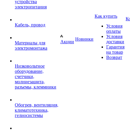
устройства
электропитания
Как купить
К
Кабель, провод
Условия
оплаты
Условия
Новинки
Акции
доставки
Материалы для
Гарантия
электромонтажа
на товар
Возврат
Низковольтное
оборудование,
счетчики,
молниезащита,
разъемы, клеммники
Обогрев, вентиляция,
климатотехника,
гелиосистемы