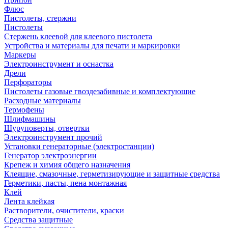
Флюс
Пистолеты, стержни
Пистолеты
Стержень клеевой для клеевого пистолета
Устройства и материалы для печати и маркировки
Маркеры
Электроинструмент и оснастка
Дрели
Перфораторы
Пистолеты газовые гвоздезабивные и комплектующие
Расходные материалы
Термофены
Шлифмашины
Шуруповерты, отвертки
Электроинструмент прочий
Установки генераторные (электростанции)
Генератор электроэнергии
Крепеж и химия общего назначения
Клеящие, смазочные, герметизирующие и защитные средства
Герметики, пасты, пена монтажная
Клей
Лента клейкая
Растворители, очистители, краски
Средства защитные