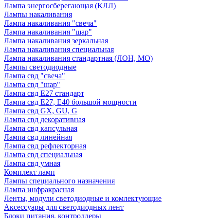
Лампа энергосберегающая (КЛЛ)
Лампы накаливания
Лампа накаливания "свеча"
Лампа накаливания "шар"
Лампа накаливания зеркальная
Лампа накаливания специальная
Лампа накаливания стандартная (ЛОН, МО)
Лампы светодиодные
Лампа свд "свеча"
Лампа свд "шар"
Лампа свд E27 стандарт
Лампа свд E27, Е40 большой мощности
Лампа свд GX, GU, G
Лампа свд декоративная
Лампа свд капсульная
Лампа свд линейная
Лампа свд рефлекторная
Лампа свд специальная
Лампа свд умная
Комплект ламп
Лампы специального назначения
Лампа инфракрасная
Ленты, модули светодиодные и комлектующие
Аксессуары для светодиодных лент
Блоки питания, контроллеры