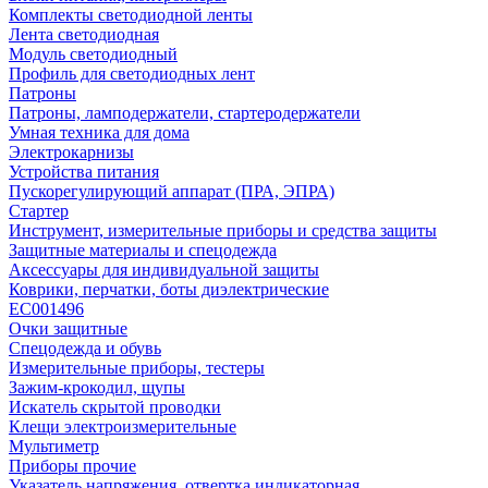
Комплекты светодиодной ленты
Лента светодиодная
Модуль светодиодный
Профиль для светодиодных лент
Патроны
Патроны, ламподержатели, стартеродержатели
Умная техника для дома
Электрокарнизы
Устройства питания
Пускорегулирующий аппарат (ПРА, ЭПРА)
Стартер
Инструмент, измерительные приборы и средства защиты
Защитные материалы и спецодежда
Аксессуары для индивидуальной защиты
Коврики, перчатки, боты диэлектрические
EC001496
Очки защитные
Спецодежда и обувь
Измерительные приборы, тестеры
Зажим-крокодил, щупы
Искатель скрытой проводки
Клещи электроизмерительные
Мультиметр
Приборы прочие
Указатель напряжения, отвертка индикаторная