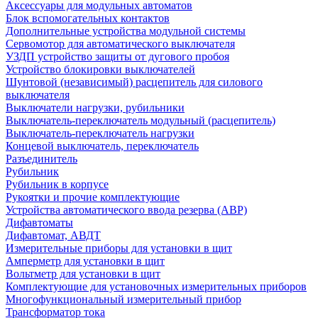
Аксессуары для модульных автоматов
Блок вспомогательных контактов
Дополнительные устройства модульной системы
Сервомотор для автоматического выключателя
УЗДП устройство защиты от дугового пробоя
Устройство блокировки выключателей
Шунтовой (независимый) расцепитель для силового
выключателя
Выключатели нагрузки, рубильники
Выключатель-переключатель модульный (расцепитель)
Выключатель-переключатель нагрузки
Концевой выключатель, переключатель
Разъединитель
Рубильник
Рубильник в корпусе
Рукоятки и прочие комплектующие
Устройства автоматического ввода резерва (АВР)
Дифавтоматы
Дифавтомат, АВДТ
Измерительные приборы для установки в щит
Амперметр для установки в щит
Вольтметр для установки в щит
Комплектующие для установочных измерительных приборов
Многофункциональный измерительный прибор
Трансформатор тока