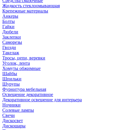
Средства смазочные
Жидкость стеклоомывающая
Крепежные материалы
Анкеры
Болты
Гайки
Дюбели
Заклепки
Саморезы
Гвозди
Такелаж
Тросы, цепи, веревки
Уголок, лента
Хомуты обжимные
Шайбы
Шпильки
Шурупы
Фурнитура мебельная
Освещение декоративное
Декоративное освещение для интерьера
Ночники
Солевые лампы
Свечи
Дискосвет
Дискошары