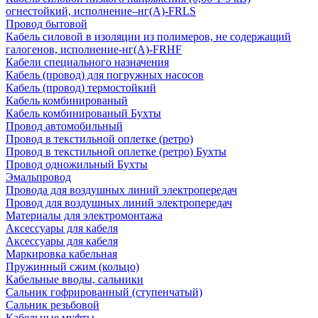
огнестойкий, исполнение–нг(А)-FRLS
Провод бытовой
Кабель силовой в изоляции из полимеров, не содержащий
галогенов, исполнение-нг(А)-FRHF
Кабели специального назначения
Кабель (провод) для погружных насосов
Кабель (провод) термостойкий
Кабель комбинированый
Кабель комбинированый Бухты
Провод автомобильный
Провод в текстильной оплетке (ретро)
Провод в текстильной оплетке (ретро) Бухты
Провод одножильный Бухты
Эмальпровод
Провода для воздушных линий электропередач
Провод для воздушных линий электропередач
Материалы для электромонтажа
Аксессуары для кабеля
Аксессуары для кабеля
Маркировка кабельная
Пружинный сжим (кольцо)
Кабельные вводы, сальники
Сальник гофрированный (ступенчатый)
Сальник резьбовой
Кабельные муфты