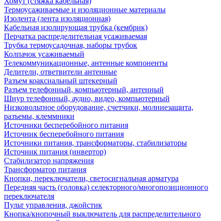
Хомут (стяжка кабельная)
Термоусаживаемые и изоляционные материалы
Изолента (лента изоляционная)
Кабельная изолирующая трубка (кембрик)
Перчатка распределительная усаживаемая
Трубка термоусадочная, наборы трубок
Колпачок усаживаемый
Телекоммуникационные, антенные компоненты
Делители, ответвители антенные
Разъем коаксиальный штекерный
Разъем телефонный, компьютерный, антенный
Шнур телефонный, аудио, видео, компьютерный
Низковольтное оборудование, счетчики, молниезащита,
разъемы, клеммники
Источники бесперебойного питания
Источник бесперебойного питания
Источники питания, трансформаторы, стабилизаторы
Источник питания (инвертор)
Стабилизатор напряжения
Трансформатор питания
Кнопки, переключатели, светосигнальная арматура
Передняя часть (головка) селекторного/многопозиционного
переключателя
Пульт управления, джойстик
Кнопка/кнопочный выключатель для распределительного