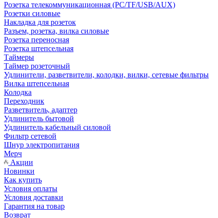
Розетка телекоммуникационная (PC/TF/USB/AUX)
Розетки силовые
Накладка для розеток
Разъем, розетка, вилка силовые
Розетка переносная
Розетка штепсельная
Таймеры
Таймер розеточный
Удлинители, разветвители, колодки, вилки, сетевые фильтры
Вилка штепсельная
Колодка
Переходник
Разветвитель, адаптер
Удлинитель бытовой
Удлинитель кабельный силовой
Фильтр сетевой
Шнур электропитания
Мерч
Акции
Новинки
Как купить
Условия оплаты
Условия доставки
Гарантия на товар
Возврат