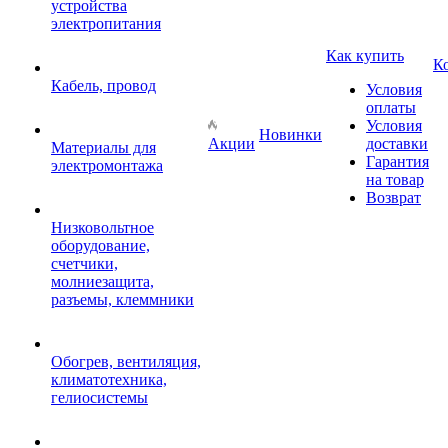
устройства
электропитания
Как купить
К
Кабель, провод
Условия
оплаты
Условия
Новинки
Акции
доставки
Материалы для
Гарантия
электромонтажа
на товар
Возврат
Низковольтное
оборудование,
счетчики,
молниезащита,
разъемы, клеммники
Обогрев, вентиляция,
климатотехника,
гелиосистемы