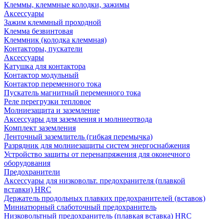
Клеммы, клеммные колодки, зажимы
Аксессуары
Зажим клеммный проходной
Клемма безвинтовая
Клеммник (колодка клеммная)
Контакторы, пускатели
Аксессуары
Катушка для контактора
Контактор модульный
Контактор переменного тока
Пускатель магнитный переменного тока
Реле перегрузки тепловое
Молниезащита и заземление
Аксессуары для заземления и молниеотвода
Комплект заземления
Ленточный заземлитель (гибкая перемычка)
Разрядник для молниезащиты систем энергоснабжения
Устройство защиты от перенапряжения для оконечного
оборудования
Предохранители
Аксессуары для низковольт. предохранителя (плавкой
вставки) HRC
Держатель продольных плавких предохранителей (вставок)
Миниатюрный слаботочный предохранитель
Низковольтный предохранитель (плавкая вставка) HRC