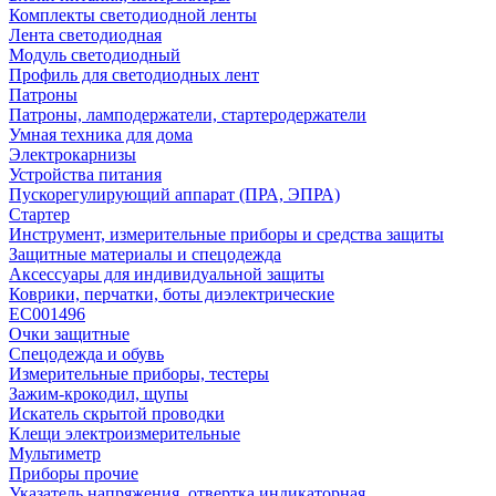
Комплекты светодиодной ленты
Лента светодиодная
Модуль светодиодный
Профиль для светодиодных лент
Патроны
Патроны, ламподержатели, стартеродержатели
Умная техника для дома
Электрокарнизы
Устройства питания
Пускорегулирующий аппарат (ПРА, ЭПРА)
Стартер
Инструмент, измерительные приборы и средства защиты
Защитные материалы и спецодежда
Аксессуары для индивидуальной защиты
Коврики, перчатки, боты диэлектрические
EC001496
Очки защитные
Спецодежда и обувь
Измерительные приборы, тестеры
Зажим-крокодил, щупы
Искатель скрытой проводки
Клещи электроизмерительные
Мультиметр
Приборы прочие
Указатель напряжения, отвертка индикаторная