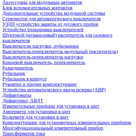
Аксессуары для модульных автоматов
Блок вспомогательных контактов
Дополнительные устройства модульной системы
Сервомотор для автоматического выключателя
УЗДП устройство защиты от дугового пробоя
Устройство блокировки выключателей
Шунтовой (независимый) расцепитель для силового
выключателя
Выключатели нагрузки, рубильники
Выключатель-переключатель модульный (расцепитель)
Выключатель-переключатель нагрузки
Концевой выключатель, переключатель
Разъединитель
Рубильник
Рубильник в корпусе
Рукоятки и прочие комплектующие
Устройства автоматического ввода резерва (АВР)
Дифавтоматы
Дифавтомат, АВДТ
Измерительные приборы для установки в щит
Амперметр для установки в щит
Вольтметр для установки в щит
Комплектующие для установочных измерительных приборов
Многофункциональный измерительный прибор
Трансформатор тока