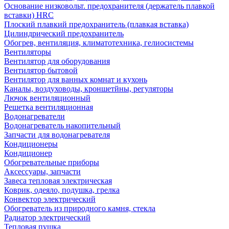
Основание низковольт. предохранителя (держатель плавкой
вставки) HRC
Плоский плавкий предохранитель (плавкая вставка)
Цилиндрический предохранитель
Обогрев, вентиляция, климатотехника, гелиосистемы
Вентиляторы
Вентилятор для оборудования
Вентилятор бытовой
Вентилятор для ванных комнат и кухонь
Каналы, воздуховоды, кроншетйны, регуляторы
Лючок вентиляционный
Решетка вентиляционная
Водонагреватели
Водонагреватель накопительный
Запчасти для водонагревателя
Кондиционеры
Кондиционер
Обогревательные приборы
Аксессуары, запчасти
Завеса тепловая электрическая
Коврик, одеяло, подушка, грелка
Конвектор электрический
Обогреватель из природного камня, стекла
Радиатор электрический
Тепловая пушка