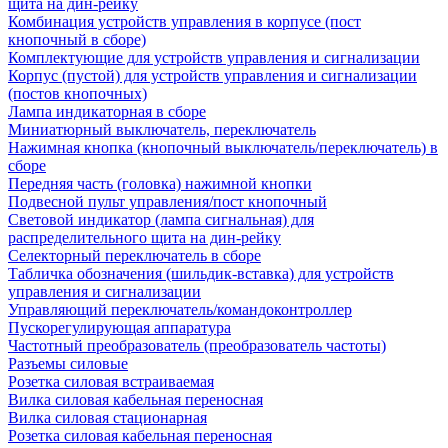
щита на дин-рейку
Комбинация устройств управления в корпусе (пост
кнопочный в сборе)
Комплектующие для устройств управления и сигнализации
Корпус (пустой) для устройств управления и сигнализации
(постов кнопочных)
Лампа индикаторная в сборе
Миниатюрный выключатель, переключатель
Нажимная кнопка (кнопочный выключатель/переключатель) в
сборе
Передняя часть (головка) нажимной кнопки
Подвесной пульт управления/пост кнопочный
Световой индикатор (лампа сигнальная) для
распределительного щита на дин-рейку
Селекторный переключатель в сборе
Табличка обозначения (шильдик-вставка) для устройств
управления и сигнализации
Управляющий переключатель/командоконтроллер
Пускорегулирующая аппаратура
Частотный преобразователь (преобразователь частоты)
Разъемы силовые
Розетка силовая встраиваемая
Вилка силовая кабельная переносная
Вилка силовая стационарная
Розетка силовая кабельная переносная