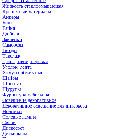
Средства смазочные
Жидкость стеклоомывающая
Крепежные материалы
Анкеры
Болты
Гайки
Дюбели
Заклепки
Саморезы
Гвозди
Такелаж
Тросы, цепи, веревки
Уголок, лента
Хомуты обжимные
Шайбы
Шпильки
Шурупы
Фурнитура мебельная
Освещение декоративное
Декоративное освещение для интерьера
Ночники
Солевые лампы
Свечи
Дискосвет
Дискошары