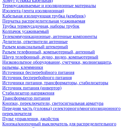
Хомут (стяжка кабельная)
Термоусаживаемые и изоляционные материалы
Изолента (лента изоляционная)
Кабельная изолирующая трубка (кембрик)
Перчатка распределительная усаживаемая
Трубка термоусадочная, наборы трубок
Колпачок усаживаемый
Телекоммуникационные, антенные компоненты
Делители, ответвители антенные
Разъем коаксиальный штекерный
Разъем телефонный, компьютерный, антенный
Шнур телефонный, аудио, видео, компьютерный
Низковольтное оборудование, счетчики, молниезащита,
разъемы, клеммники
Источники бесперебойного питания
Источник бесперебойного питания
Источники питания, трансформаторы, стабилизаторы
Источник питания (инвертор)
Стабилизатор напряжения
Трансформатор питания
Кнопки, переключатели, светосигнальная арматура
Передняя часть (головка) селекторного/многопозиционного
переключателя
Пульт управления, джойстик
Кнопка/кнопочный выключатель для распределительного