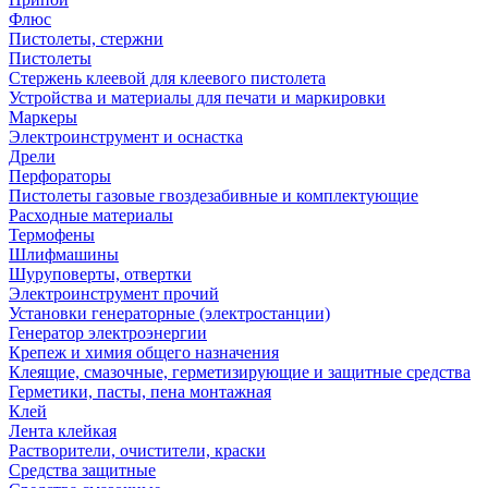
Флюс
Пистолеты, стержни
Пистолеты
Стержень клеевой для клеевого пистолета
Устройства и материалы для печати и маркировки
Маркеры
Электроинструмент и оснастка
Дрели
Перфораторы
Пистолеты газовые гвоздезабивные и комплектующие
Расходные материалы
Термофены
Шлифмашины
Шуруповерты, отвертки
Электроинструмент прочий
Установки генераторные (электростанции)
Генератор электроэнергии
Крепеж и химия общего назначения
Клеящие, смазочные, герметизирующие и защитные средства
Герметики, пасты, пена монтажная
Клей
Лента клейкая
Растворители, очистители, краски
Средства защитные