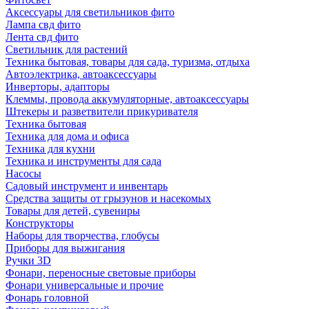
Аксессуары для светильников фито
Лампа свд фито
Лента свд фито
Светильник для растений
Техника бытовая, товары для сада, туризма, отдыха
Автоэлектрика, автоаксессуары
Инверторы, адапторы
Клеммы, провода аккумуляторные, автоаксессуары
Штекеры и разветвители прикуривателя
Техника бытовая
Техника для дома и офиса
Техника для кухни
Техника и инструменты для сада
Насосы
Садовый инструмент и инвентарь
Средства защиты от грызунов и насекомых
Товары для детей, сувениры
Конструкторы
Наборы для творчества, глобусы
Приборы для выжигания
Ручки 3D
Фонари, переносные световые приборы
Фонари универсальные и прочие
Фонарь головной