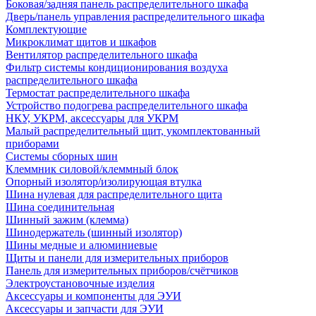
Боковая/задняя панель распределительного шкафа
Дверь/панель управления распределительного шкафа
Комплектующие
Микроклимат щитов и шкафов
Вентилятор распределительного шкафа
Фильтр системы кондиционирования воздуха
распределительного шкафа
Термостат распределительного шкафа
Устройство подогрева распределительного шкафа
НКУ, УКРМ, аксессуары для УКРМ
Малый распределительный щит, укомплектованный
приборами
Системы сборных шин
Клеммник силовой/клеммный блок
Опорный изолятор/изолирующая втулка
Шина нулевая для распределительного щита
Шина соединительная
Шинный зажим (клемма)
Шинодержатель (шинный изолятор)
Шины медные и алюминиевые
Щиты и панели для измерительных приборов
Панель для измерительных приборов/счётчиков
Электроустановочные изделия
Аксессуары и компоненты для ЭУИ
Аксессуары и запчасти для ЭУИ