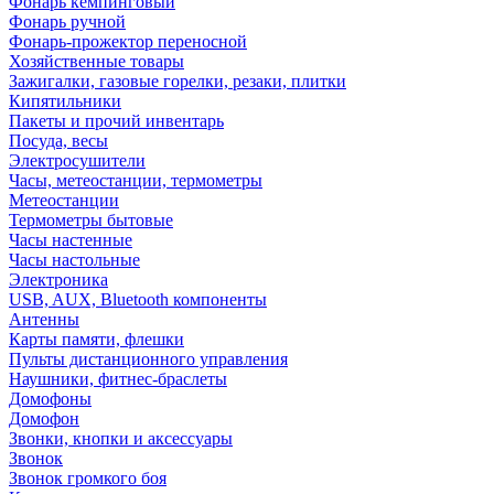
Фонарь кемпинговый
Фонарь ручной
Фонарь-прожектор переносной
Хозяйственные товары
Зажигалки, газовые горелки, резаки, плитки
Кипятильники
Пакеты и прочий инвентарь
Посуда, весы
Электросушители
Часы, метеостанции, термометры
Метеостанции
Термометры бытовые
Часы настенные
Часы настольные
Электроника
USB, AUX, Bluetooth компоненты
Антенны
Карты памяти, флешки
Пульты дистанционного управления
Наушники, фитнес-браслеты
Домофоны
Домофон
Звонки, кнопки и аксессуары
Звонок
Звонок громкого боя