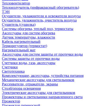
Тепловентилятор
Теплоизлучатель (инфракрасный обогреватель)
ТЭН
Осушители, увлажнители и освежители воздуха
Осушитель, увлажнитель, очиститель воздуха
Сушитель (сушилка)
Системы обогрева, теплый пол, термостаты
Аксессуары для систем обогрева
Датчик температуры, влажности
Кабель нагревательный
Терморегулятор (термостат)
Нагревательный мат
Аксессуары для систем защиты от протечки воды
Системы защиты от протечки воды
Счетчики воды, газа, аксессуары
Счетчики
Светотехника
Комплектующие, аксессуары, устройства питания
Механические аксессуары для светильников
Рассеиватели, отражатели, экраны
Столб/опора освещения
Электрические аксессуары для светильников
Прожекторы и светильники направленного света
Прожектор
Прожектор переносной