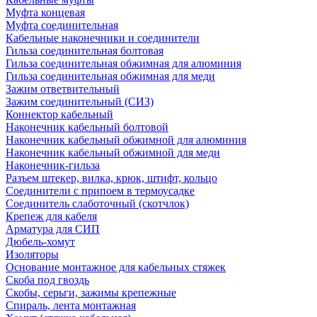
Муфта концевая
Муфта соединительная
Кабельные наконечники и соединители
Гильза соединительная болтовая
Гильза соединительная обжимная для алюминия
Гильза соединительная обжимная для меди
Зажим ответвительный
Зажим соединительный (СИЗ)
Коннектор кабельный
Наконечник кабельный болтовой
Наконечник кабельный обжимной для алюминия
Наконечник кабельный обжимной для меди
Наконечник-гильза
Разъем штекер, вилка, крюк, штифт, кольцо
Соединители с припоем в термоусадке
Соединитель слаботочный (скотчлок)
Крепеж для кабеля
Арматура для СИП
Дюбель-хомут
Изоляторы
Основание монтажное для кабельных стяжек
Скоба под гвоздь
Скобы, серьги, зажимы крепежные
Спираль, лента монтажная