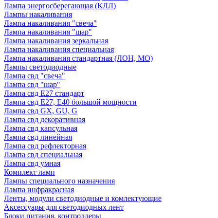
Лампа энергосберегающая (КЛЛ)
Лампы накаливания
Лампа накаливания "свеча"
Лампа накаливания "шар"
Лампа накаливания зеркальная
Лампа накаливания специальная
Лампа накаливания стандартная (ЛОН, МО)
Лампы светодиодные
Лампа свд "свеча"
Лампа свд "шар"
Лампа свд E27 стандарт
Лампа свд E27, Е40 большой мощности
Лампа свд GX, GU, G
Лампа свд декоративная
Лампа свд капсульная
Лампа свд линейная
Лампа свд рефлекторная
Лампа свд специальная
Лампа свд умная
Комплект ламп
Лампы специального назначения
Лампа инфракрасная
Ленты, модули светодиодные и комлектующие
Аксессуары для светодиодных лент
Блоки питания, контроллеры