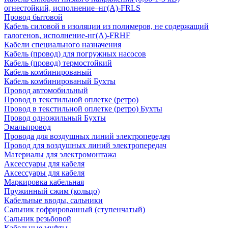
огнестойкий, исполнение–нг(А)-FRLS
Провод бытовой
Кабель силовой в изоляции из полимеров, не содержащий
галогенов, исполнение-нг(А)-FRHF
Кабели специального назначения
Кабель (провод) для погружных насосов
Кабель (провод) термостойкий
Кабель комбинированый
Кабель комбинированый Бухты
Провод автомобильный
Провод в текстильной оплетке (ретро)
Провод в текстильной оплетке (ретро) Бухты
Провод одножильный Бухты
Эмальпровод
Провода для воздушных линий электропередач
Провод для воздушных линий электропередач
Материалы для электромонтажа
Аксессуары для кабеля
Аксессуары для кабеля
Маркировка кабельная
Пружинный сжим (кольцо)
Кабельные вводы, сальники
Сальник гофрированный (ступенчатый)
Сальник резьбовой
Кабельные муфты