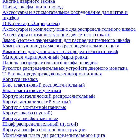
Кнопка дверного звонка
Щиты, шкафы, шинопровод
Аксессуары и вспомогательное оборудование для щитов и
шкафов
DIN-рейка (с Ω-профилем)
Аксессуары и комплектующие для распределительного шкафа
Аксессуары и комплектующие для сетевого шкафа
Замок (система закрывания) для распределительного шкафа
Комплектующие для малого распределительного щита
Компонент для установки в распределительный шкаф
Материал маркировочный (маркировка)
Панель распределительного шкафа передняя
Рукоятка распределительных устройств дверного монтажа
Табличка предупреждающая/информационная
Корпуса шкафов
Бокс пластиковый распределительный
Бокс пластиковый учетный
Корпус металлический распределительный
Корпус металлический учетный
Корпус с монтажной панелью
Корпус шкафа (пустой)
Корпуса шкафов заказные
Шкаф распределительный (пустой)
Корпуса шкафов сборной конструкции
Монтажная плата для распределительного щита