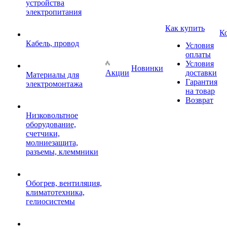
устройства
электропитания
Как купить
К
Кабель, провод
Условия
оплаты
Условия
Новинки
Акции
доставки
Материалы для
Гарантия
электромонтажа
на товар
Возврат
Низковольтное
оборудование,
счетчики,
молниезащита,
разъемы, клеммники
Обогрев, вентиляция,
климатотехника,
гелиосистемы