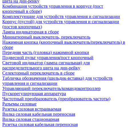
щита на дин-рейку
Комбинация устройств управления в корпусе (пост
кнопочный в сборе)
Комплектующие для устройств управления и сигнализации
Корпус (пустой) для устройств управления и сигнализации
(постов кнопочных)
Лампа индикаторная в сборе
Миниатюрный выключатель, переключатель
Нажимная кнопка (кнопочный выключатель/переключатель) в
сборе
Передняя часть (головка) нажимной кнопки
Подвесной пульт управления/пост кнопочный
Световой индикатор (лампа сигнальная) для
распределительного щита на дин-рейку
Селекторный переключатель в сборе
Табличка обозначения (шильдик-вставка) для устройств
управления и сигнализации
Управляющий переключатель/командоконтроллер
Пускорегулирующая аппаратура
Частотный преобразователь (преобразователь частоты)
Разъемы силовые
Розетка силовая встраиваемая
Вилка силовая кабельная переносная
Вилка силовая стационарная
Розетка силовая кабельная переносная