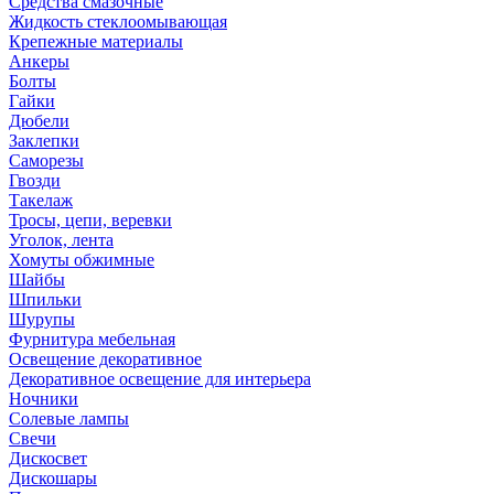
Средства смазочные
Жидкость стеклоомывающая
Крепежные материалы
Анкеры
Болты
Гайки
Дюбели
Заклепки
Саморезы
Гвозди
Такелаж
Тросы, цепи, веревки
Уголок, лента
Хомуты обжимные
Шайбы
Шпильки
Шурупы
Фурнитура мебельная
Освещение декоративное
Декоративное освещение для интерьера
Ночники
Солевые лампы
Свечи
Дискосвет
Дискошары