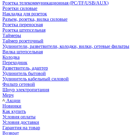
Розетка телекоммуникационная (PC/TF/USB/AUX)
Розетки силовые
Накладка для розеток
Разъем, розетка, вилка силовые
Розетка переносная
Розетка штепсельная
Таймеры
Таймер розеточный
Удлинители, разветвители, колодки, вилки, сетевые фильтры
Вилка штепсельная
Колодка
Переходник
Разветвитель, адаптер
Удлинитель бытовой
Удлинитель кабельный силовой
Фильтр сетевой
Шнур электропитания
Мерч
Акции
Новинки
Как купить
Условия оплаты
Условия доставки
Гарантия на товар
Возврат