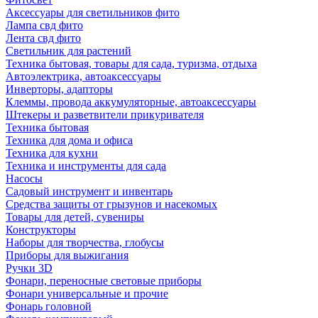
Аксессуары для светильников фито
Лампа свд фито
Лента свд фито
Светильник для растений
Техника бытовая, товары для сада, туризма, отдыха
Автоэлектрика, автоаксессуары
Инверторы, адапторы
Клеммы, провода аккумуляторные, автоаксессуары
Штекеры и разветвители прикуривателя
Техника бытовая
Техника для дома и офиса
Техника для кухни
Техника и инструменты для сада
Насосы
Садовый инструмент и инвентарь
Средства защиты от грызунов и насекомых
Товары для детей, сувениры
Конструкторы
Наборы для творчества, глобусы
Приборы для выжигания
Ручки 3D
Фонари, переносные световые приборы
Фонари универсальные и прочие
Фонарь головной