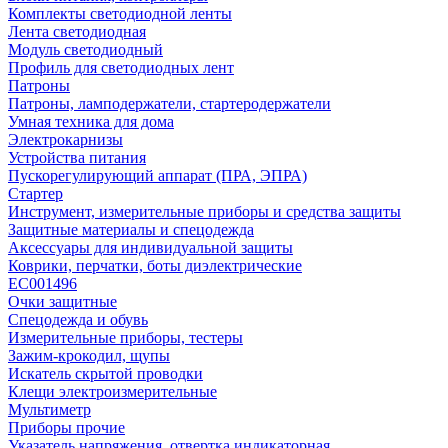
Комплекты светодиодной ленты
Лента светодиодная
Модуль светодиодный
Профиль для светодиодных лент
Патроны
Патроны, ламподержатели, стартеродержатели
Умная техника для дома
Электрокарнизы
Устройства питания
Пускорегулирующий аппарат (ПРА, ЭПРА)
Стартер
Инструмент, измерительные приборы и средства защиты
Защитные материалы и спецодежда
Аксессуары для индивидуальной защиты
Коврики, перчатки, боты диэлектрические
EC001496
Очки защитные
Спецодежда и обувь
Измерительные приборы, тестеры
Зажим-крокодил, щупы
Искатель скрытой проводки
Клещи электроизмерительные
Мультиметр
Приборы прочие
Указатель напряжения, отвертка индикаторная