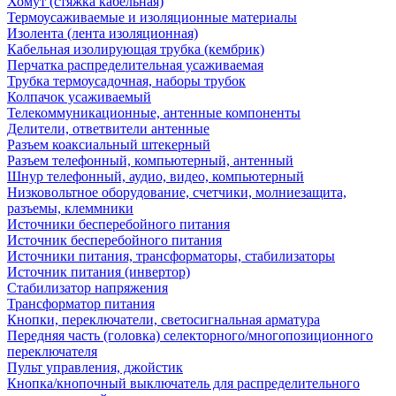
Хомут (стяжка кабельная)
Термоусаживаемые и изоляционные материалы
Изолента (лента изоляционная)
Кабельная изолирующая трубка (кембрик)
Перчатка распределительная усаживаемая
Трубка термоусадочная, наборы трубок
Колпачок усаживаемый
Телекоммуникационные, антенные компоненты
Делители, ответвители антенные
Разъем коаксиальный штекерный
Разъем телефонный, компьютерный, антенный
Шнур телефонный, аудио, видео, компьютерный
Низковольтное оборудование, счетчики, молниезащита,
разъемы, клеммники
Источники бесперебойного питания
Источник бесперебойного питания
Источники питания, трансформаторы, стабилизаторы
Источник питания (инвертор)
Стабилизатор напряжения
Трансформатор питания
Кнопки, переключатели, светосигнальная арматура
Передняя часть (головка) селекторного/многопозиционного
переключателя
Пульт управления, джойстик
Кнопка/кнопочный выключатель для распределительного