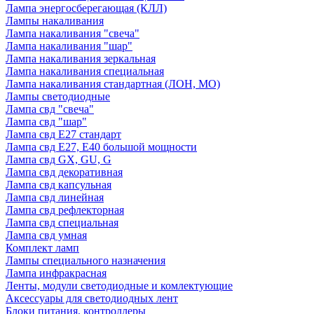
Лампа энергосберегающая (КЛЛ)
Лампы накаливания
Лампа накаливания "свеча"
Лампа накаливания "шар"
Лампа накаливания зеркальная
Лампа накаливания специальная
Лампа накаливания стандартная (ЛОН, МО)
Лампы светодиодные
Лампа свд "свеча"
Лампа свд "шар"
Лампа свд E27 стандарт
Лампа свд E27, Е40 большой мощности
Лампа свд GX, GU, G
Лампа свд декоративная
Лампа свд капсульная
Лампа свд линейная
Лампа свд рефлекторная
Лампа свд специальная
Лампа свд умная
Комплект ламп
Лампы специального назначения
Лампа инфракрасная
Ленты, модули светодиодные и комлектующие
Аксессуары для светодиодных лент
Блоки питания, контроллеры