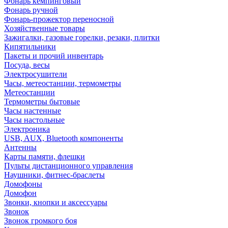
Фонарь кемпинговый
Фонарь ручной
Фонарь-прожектор переносной
Хозяйственные товары
Зажигалки, газовые горелки, резаки, плитки
Кипятильники
Пакеты и прочий инвентарь
Посуда, весы
Электросушители
Часы, метеостанции, термометры
Метеостанции
Термометры бытовые
Часы настенные
Часы настольные
Электроника
USB, AUX, Bluetooth компоненты
Антенны
Карты памяти, флешки
Пульты дистанционного управления
Наушники, фитнес-браслеты
Домофоны
Домофон
Звонки, кнопки и аксессуары
Звонок
Звонок громкого боя