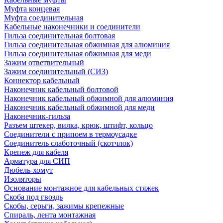
Муфта концевая
Муфта соединительная
Кабельные наконечники и соединители
Гильза соединительная болтовая
Гильза соединительная обжимная для алюминия
Гильза соединительная обжимная для меди
Зажим ответвительный
Зажим соединительный (СИЗ)
Коннектор кабельный
Наконечник кабельный болтовой
Наконечник кабельный обжимной для алюминия
Наконечник кабельный обжимной для меди
Наконечник-гильза
Разъем штекер, вилка, крюк, штифт, кольцо
Соединители с припоем в термоусадке
Соединитель слаботочный (скотчлок)
Крепеж для кабеля
Арматура для СИП
Дюбель-хомут
Изоляторы
Основание монтажное для кабельных стяжек
Скоба под гвоздь
Скобы, серьги, зажимы крепежные
Спираль, лента монтажная