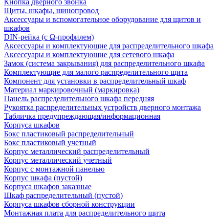
Кнопка дверного звонка
Щиты, шкафы, шинопровод
Аксессуары и вспомогательное оборудование для щитов и
шкафов
DIN-рейка (с Ω-профилем)
Аксессуары и комплектующие для распределительного шкафа
Аксессуары и комплектующие для сетевого шкафа
Замок (система закрывания) для распределительного шкафа
Комплектующие для малого распределительного щита
Компонент для установки в распределительный шкаф
Материал маркировочный (маркировка)
Панель распределительного шкафа передняя
Рукоятка распределительных устройств дверного монтажа
Табличка предупреждающая/информационная
Корпуса шкафов
Бокс пластиковый распределительный
Бокс пластиковый учетный
Корпус металлический распределительный
Корпус металлический учетный
Корпус с монтажной панелью
Корпус шкафа (пустой)
Корпуса шкафов заказные
Шкаф распределительный (пустой)
Корпуса шкафов сборной конструкции
Монтажная плата для распределительного щита