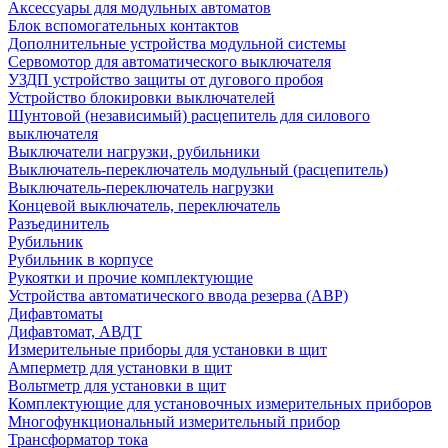
Аксессуары для модульных автоматов
Блок вспомогательных контактов
Дополнительные устройства модульной системы
Сервомотор для автоматического выключателя
УЗДП устройство защиты от дугового пробоя
Устройство блокировки выключателей
Шунтовой (независимый) расцепитель для силового
выключателя
Выключатели нагрузки, рубильники
Выключатель-переключатель модульный (расцепитель)
Выключатель-переключатель нагрузки
Концевой выключатель, переключатель
Разъединитель
Рубильник
Рубильник в корпусе
Рукоятки и прочие комплектующие
Устройства автоматического ввода резерва (АВР)
Дифавтоматы
Дифавтомат, АВДТ
Измерительные приборы для установки в щит
Амперметр для установки в щит
Вольтметр для установки в щит
Комплектующие для установочных измерительных приборов
Многофункциональный измерительный прибор
Трансформатор тока