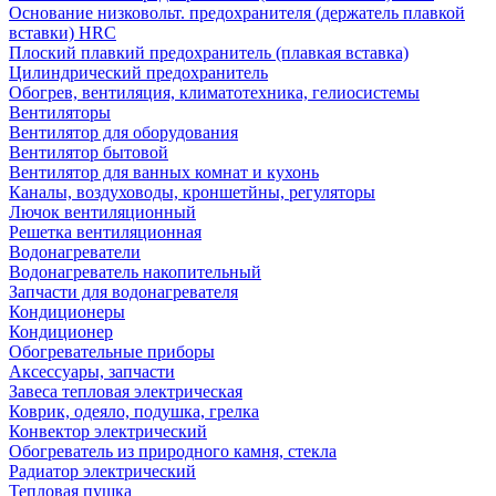
Основание низковольт. предохранителя (держатель плавкой
вставки) HRC
Плоский плавкий предохранитель (плавкая вставка)
Цилиндрический предохранитель
Обогрев, вентиляция, климатотехника, гелиосистемы
Вентиляторы
Вентилятор для оборудования
Вентилятор бытовой
Вентилятор для ванных комнат и кухонь
Каналы, воздуховоды, кроншетйны, регуляторы
Лючок вентиляционный
Решетка вентиляционная
Водонагреватели
Водонагреватель накопительный
Запчасти для водонагревателя
Кондиционеры
Кондиционер
Обогревательные приборы
Аксессуары, запчасти
Завеса тепловая электрическая
Коврик, одеяло, подушка, грелка
Конвектор электрический
Обогреватель из природного камня, стекла
Радиатор электрический
Тепловая пушка