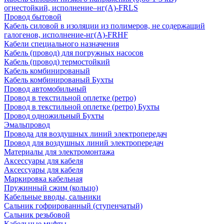
огнестойкий, исполнение–нг(А)-FRLS
Провод бытовой
Кабель силовой в изоляции из полимеров, не содержащий
галогенов, исполнение-нг(А)-FRHF
Кабели специального назначения
Кабель (провод) для погружных насосов
Кабель (провод) термостойкий
Кабель комбинированый
Кабель комбинированый Бухты
Провод автомобильный
Провод в текстильной оплетке (ретро)
Провод в текстильной оплетке (ретро) Бухты
Провод одножильный Бухты
Эмальпровод
Провода для воздушных линий электропередач
Провод для воздушных линий электропередач
Материалы для электромонтажа
Аксессуары для кабеля
Аксессуары для кабеля
Маркировка кабельная
Пружинный сжим (кольцо)
Кабельные вводы, сальники
Сальник гофрированный (ступенчатый)
Сальник резьбовой
Кабельные муфты