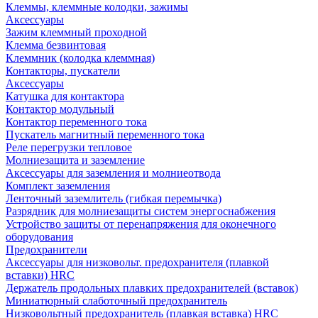
Клеммы, клеммные колодки, зажимы
Аксессуары
Зажим клеммный проходной
Клемма безвинтовая
Клеммник (колодка клеммная)
Контакторы, пускатели
Аксессуары
Катушка для контактора
Контактор модульный
Контактор переменного тока
Пускатель магнитный переменного тока
Реле перегрузки тепловое
Молниезащита и заземление
Аксессуары для заземления и молниеотвода
Комплект заземления
Ленточный заземлитель (гибкая перемычка)
Разрядник для молниезащиты систем энергоснабжения
Устройство защиты от перенапряжения для оконечного
оборудования
Предохранители
Аксессуары для низковольт. предохранителя (плавкой
вставки) HRC
Держатель продольных плавких предохранителей (вставок)
Миниатюрный слаботочный предохранитель
Низковольтный предохранитель (плавкая вставка) HRC