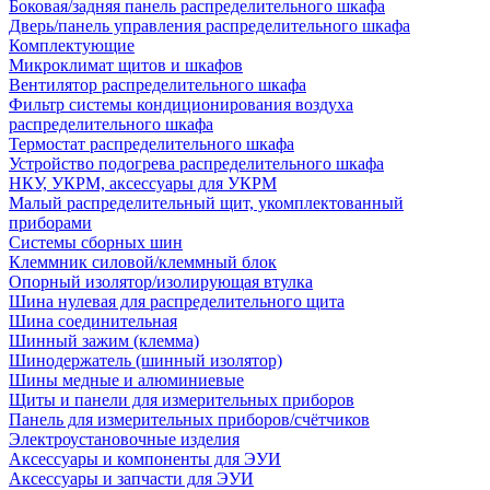
Боковая/задняя панель распределительного шкафа
Дверь/панель управления распределительного шкафа
Комплектующие
Микроклимат щитов и шкафов
Вентилятор распределительного шкафа
Фильтр системы кондиционирования воздуха
распределительного шкафа
Термостат распределительного шкафа
Устройство подогрева распределительного шкафа
НКУ, УКРМ, аксессуары для УКРМ
Малый распределительный щит, укомплектованный
приборами
Системы сборных шин
Клеммник силовой/клеммный блок
Опорный изолятор/изолирующая втулка
Шина нулевая для распределительного щита
Шина соединительная
Шинный зажим (клемма)
Шинодержатель (шинный изолятор)
Шины медные и алюминиевые
Щиты и панели для измерительных приборов
Панель для измерительных приборов/счётчиков
Электроустановочные изделия
Аксессуары и компоненты для ЭУИ
Аксессуары и запчасти для ЭУИ