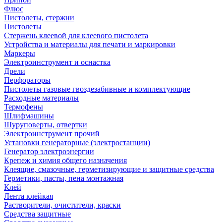
Флюс
Пистолеты, стержни
Пистолеты
Стержень клеевой для клеевого пистолета
Устройства и материалы для печати и маркировки
Маркеры
Электроинструмент и оснастка
Дрели
Перфораторы
Пистолеты газовые гвоздезабивные и комплектующие
Расходные материалы
Термофены
Шлифмашины
Шуруповерты, отвертки
Электроинструмент прочий
Установки генераторные (электростанции)
Генератор электроэнергии
Крепеж и химия общего назначения
Клеящие, смазочные, герметизирующие и защитные средства
Герметики, пасты, пена монтажная
Клей
Лента клейкая
Растворители, очистители, краски
Средства защитные