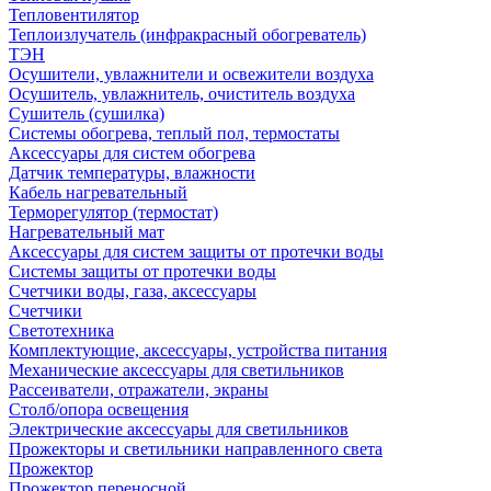
Тепловентилятор
Теплоизлучатель (инфракрасный обогреватель)
ТЭН
Осушители, увлажнители и освежители воздуха
Осушитель, увлажнитель, очиститель воздуха
Сушитель (сушилка)
Системы обогрева, теплый пол, термостаты
Аксессуары для систем обогрева
Датчик температуры, влажности
Кабель нагревательный
Терморегулятор (термостат)
Нагревательный мат
Аксессуары для систем защиты от протечки воды
Системы защиты от протечки воды
Счетчики воды, газа, аксессуары
Счетчики
Светотехника
Комплектующие, аксессуары, устройства питания
Механические аксессуары для светильников
Рассеиватели, отражатели, экраны
Столб/опора освещения
Электрические аксессуары для светильников
Прожекторы и светильники направленного света
Прожектор
Прожектор переносной