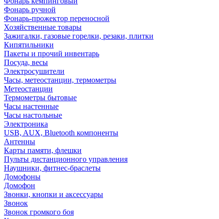
Фонарь кемпинговый
Фонарь ручной
Фонарь-прожектор переносной
Хозяйственные товары
Зажигалки, газовые горелки, резаки, плитки
Кипятильники
Пакеты и прочий инвентарь
Посуда, весы
Электросушители
Часы, метеостанции, термометры
Метеостанции
Термометры бытовые
Часы настенные
Часы настольные
Электроника
USB, AUX, Bluetooth компоненты
Антенны
Карты памяти, флешки
Пульты дистанционного управления
Наушники, фитнес-браслеты
Домофоны
Домофон
Звонки, кнопки и аксессуары
Звонок
Звонок громкого боя