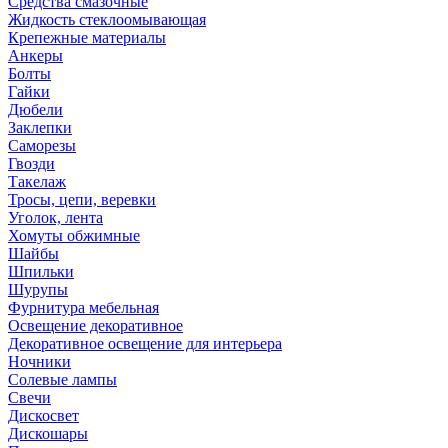
Средства смазочные
Жидкость стеклоомывающая
Крепежные материалы
Анкеры
Болты
Гайки
Дюбели
Заклепки
Саморезы
Гвозди
Такелаж
Тросы, цепи, веревки
Уголок, лента
Хомуты обжимные
Шайбы
Шпильки
Шурупы
Фурнитура мебельная
Освещение декоративное
Декоративное освещение для интерьера
Ночники
Солевые лампы
Свечи
Дискосвет
Дискошары