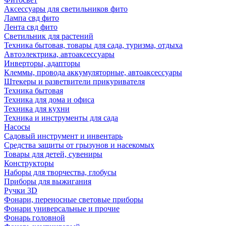
Аксессуары для светильников фито
Лампа свд фито
Лента свд фито
Светильник для растений
Техника бытовая, товары для сада, туризма, отдыха
Автоэлектрика, автоаксессуары
Инверторы, адапторы
Клеммы, провода аккумуляторные, автоаксессуары
Штекеры и разветвители прикуривателя
Техника бытовая
Техника для дома и офиса
Техника для кухни
Техника и инструменты для сада
Насосы
Садовый инструмент и инвентарь
Средства защиты от грызунов и насекомых
Товары для детей, сувениры
Конструкторы
Наборы для творчества, глобусы
Приборы для выжигания
Ручки 3D
Фонари, переносные световые приборы
Фонари универсальные и прочие
Фонарь головной