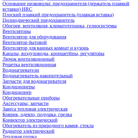
Основание низковольт. предохранителя (держатель плавкой
вставки) HRC
Плоский плавкий предохранитель (плавкая вставка)
Цилиндрический предохранитель
Обогрев, вентиляция, климатотехника, гелиосистемы
Вентиляторы
Вентилятор для оборудования
Вентилятор бытовой
Вентилятор для ванных комнат и кухонь
Каналы, воздуховоды, кроншетйны, регуляторы
Лючок вентиляционный
Решетка вентиляционная
Водонагреватели
Водонагреватель накопительный
Запчасти для водонагревателя
Кондиционеры
Кондиционер
Обогревательные приборы
Аксессуары, запчасти
Завеса тепловая электрическая
Коврик, одеяло, подушка, грелка
Конвектор электрический
Обогреватель из природного камня, стекла
Радиатор электрический
Тепловая пушка