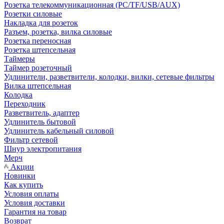
Розетка телекоммуникационная (PC/TF/USB/AUX)
Розетки силовые
Накладка для розеток
Разъем, розетка, вилка силовые
Розетка переносная
Розетка штепсельная
Таймеры
Таймер розеточный
Удлинители, разветвители, колодки, вилки, сетевые фильтры
Вилка штепсельная
Колодка
Переходник
Разветвитель, адаптер
Удлинитель бытовой
Удлинитель кабельный силовой
Фильтр сетевой
Шнур электропитания
Мерч
Акции
Новинки
Как купить
Условия оплаты
Условия доставки
Гарантия на товар
Возврат