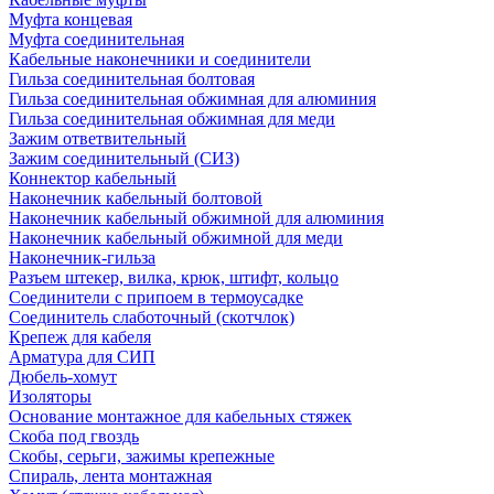
Муфта концевая
Муфта соединительная
Кабельные наконечники и соединители
Гильза соединительная болтовая
Гильза соединительная обжимная для алюминия
Гильза соединительная обжимная для меди
Зажим ответвительный
Зажим соединительный (СИЗ)
Коннектор кабельный
Наконечник кабельный болтовой
Наконечник кабельный обжимной для алюминия
Наконечник кабельный обжимной для меди
Наконечник-гильза
Разъем штекер, вилка, крюк, штифт, кольцо
Соединители с припоем в термоусадке
Соединитель слаботочный (скотчлок)
Крепеж для кабеля
Арматура для СИП
Дюбель-хомут
Изоляторы
Основание монтажное для кабельных стяжек
Скоба под гвоздь
Скобы, серьги, зажимы крепежные
Спираль, лента монтажная