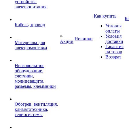
устройства
электропитания
Как купить
К
Кабель, провод
Условия
оплаты
Условия
Новинки
Акции
доставки
Материалы для
Гарантия
электромонтажа
на товар
Возврат
Низковольтное
оборудование,
счетчики,
молниезащита,
разъемы, клеммники
Обогрев, вентиляция,
климатотехника,
гелиосистемы