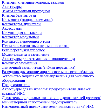
Клеммы, клеммные колодки, зажимы
Аксессуары
Зажим клеммный проходной
Клемма безвинтовая
Клеммник (колодка клеммная)
Контакторы, пускатели
Аксессуары
Катушка для контактора
Контактор модульный
Контактор переменного тока
Пускатель магнитный переменного тока
Реле перегрузки тепловое
Молниезащита и заземление
Аксессуары для заземления и молниеотвода
Комплект заземления
Ленточный заземлитель (гибкая перемычка)
Разрядник для молниезащиты систем энергоснабжения
Устройство защиты от перенапряжения для оконечного
оборудования
Предохранители
Аксессуары для низковольт. предохранителя (плавкой
вставки) HRC
Держатель продольных плавких предохранителей (вставок)
Миниатюрный слаботочный предохранитель
Низковольтный предохранитель (плавкая вставка) HRC