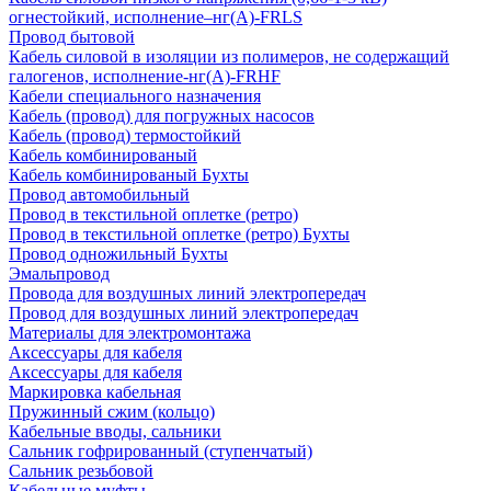
огнестойкий, исполнение–нг(А)-FRLS
Провод бытовой
Кабель силовой в изоляции из полимеров, не содержащий
галогенов, исполнение-нг(А)-FRHF
Кабели специального назначения
Кабель (провод) для погружных насосов
Кабель (провод) термостойкий
Кабель комбинированый
Кабель комбинированый Бухты
Провод автомобильный
Провод в текстильной оплетке (ретро)
Провод в текстильной оплетке (ретро) Бухты
Провод одножильный Бухты
Эмальпровод
Провода для воздушных линий электропередач
Провод для воздушных линий электропередач
Материалы для электромонтажа
Аксессуары для кабеля
Аксессуары для кабеля
Маркировка кабельная
Пружинный сжим (кольцо)
Кабельные вводы, сальники
Сальник гофрированный (ступенчатый)
Сальник резьбовой
Кабельные муфты