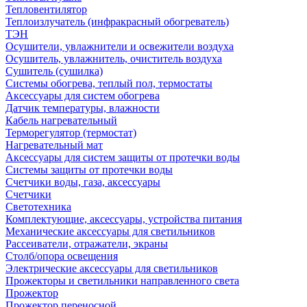
Тепловентилятор
Теплоизлучатель (инфракрасный обогреватель)
ТЭН
Осушители, увлажнители и освежители воздуха
Осушитель, увлажнитель, очиститель воздуха
Сушитель (сушилка)
Системы обогрева, теплый пол, термостаты
Аксессуары для систем обогрева
Датчик температуры, влажности
Кабель нагревательный
Терморегулятор (термостат)
Нагревательный мат
Аксессуары для систем защиты от протечки воды
Системы защиты от протечки воды
Счетчики воды, газа, аксессуары
Счетчики
Светотехника
Комплектующие, аксессуары, устройства питания
Механические аксессуары для светильников
Рассеиватели, отражатели, экраны
Столб/опора освещения
Электрические аксессуары для светильников
Прожекторы и светильники направленного света
Прожектор
Прожектор переносной