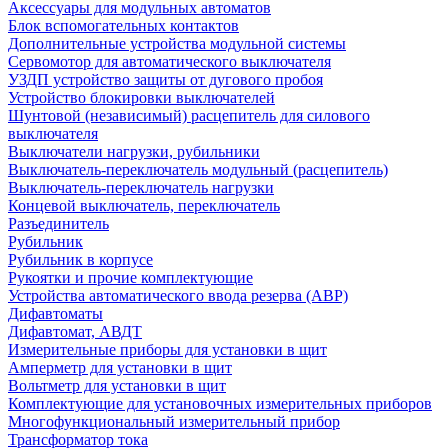
Аксессуары для модульных автоматов
Блок вспомогательных контактов
Дополнительные устройства модульной системы
Сервомотор для автоматического выключателя
УЗДП устройство защиты от дугового пробоя
Устройство блокировки выключателей
Шунтовой (независимый) расцепитель для силового
выключателя
Выключатели нагрузки, рубильники
Выключатель-переключатель модульный (расцепитель)
Выключатель-переключатель нагрузки
Концевой выключатель, переключатель
Разъединитель
Рубильник
Рубильник в корпусе
Рукоятки и прочие комплектующие
Устройства автоматического ввода резерва (АВР)
Дифавтоматы
Дифавтомат, АВДТ
Измерительные приборы для установки в щит
Амперметр для установки в щит
Вольтметр для установки в щит
Комплектующие для установочных измерительных приборов
Многофункциональный измерительный прибор
Трансформатор тока