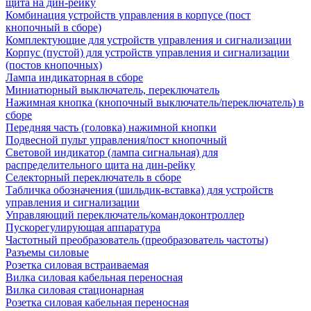
щита на дин-рейку
Комбинация устройств управления в корпусе (пост
кнопочный в сборе)
Комплектующие для устройств управления и сигнализации
Корпус (пустой) для устройств управления и сигнализации
(постов кнопочных)
Лампа индикаторная в сборе
Миниатюрный выключатель, переключатель
Нажимная кнопка (кнопочный выключатель/переключатель) в
сборе
Передняя часть (головка) нажимной кнопки
Подвесной пульт управления/пост кнопочный
Световой индикатор (лампа сигнальная) для
распределительного щита на дин-рейку
Селекторный переключатель в сборе
Табличка обозначения (шильдик-вставка) для устройств
управления и сигнализации
Управляющий переключатель/командоконтроллер
Пускорегулирующая аппаратура
Частотный преобразователь (преобразователь частоты)
Разъемы силовые
Розетка силовая встраиваемая
Вилка силовая кабельная переносная
Вилка силовая стационарная
Розетка силовая кабельная переносная