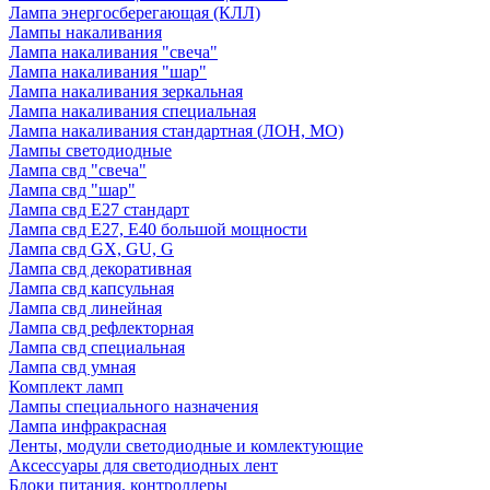
Лампа энергосберегающая (КЛЛ)
Лампы накаливания
Лампа накаливания "свеча"
Лампа накаливания "шар"
Лампа накаливания зеркальная
Лампа накаливания специальная
Лампа накаливания стандартная (ЛОН, МО)
Лампы светодиодные
Лампа свд "свеча"
Лампа свд "шар"
Лампа свд E27 стандарт
Лампа свд E27, Е40 большой мощности
Лампа свд GX, GU, G
Лампа свд декоративная
Лампа свд капсульная
Лампа свд линейная
Лампа свд рефлекторная
Лампа свд специальная
Лампа свд умная
Комплект ламп
Лампы специального назначения
Лампа инфракрасная
Ленты, модули светодиодные и комлектующие
Аксессуары для светодиодных лент
Блоки питания, контроллеры