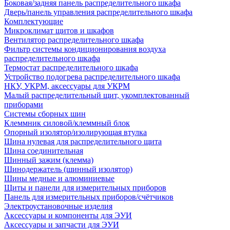
Боковая/задняя панель распределительного шкафа
Дверь/панель управления распределительного шкафа
Комплектующие
Микроклимат щитов и шкафов
Вентилятор распределительного шкафа
Фильтр системы кондиционирования воздуха
распределительного шкафа
Термостат распределительного шкафа
Устройство подогрева распределительного шкафа
НКУ, УКРМ, аксессуары для УКРМ
Малый распределительный щит, укомплектованный
приборами
Системы сборных шин
Клеммник силовой/клеммный блок
Опорный изолятор/изолирующая втулка
Шина нулевая для распределительного щита
Шина соединительная
Шинный зажим (клемма)
Шинодержатель (шинный изолятор)
Шины медные и алюминиевые
Щиты и панели для измерительных приборов
Панель для измерительных приборов/счётчиков
Электроустановочные изделия
Аксессуары и компоненты для ЭУИ
Аксессуары и запчасти для ЭУИ