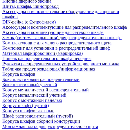
Кнопка дверного звонка
Щиты, шкафы, шинопровод
Аксессуары и вспомогательное оборудование для щитов и
шкафов
DIN-рейка (с Ω-профилем)
Аксессуары и комплектующие для распределительного шкафа
Аксессуары и комплектующие для сетевого шкафа
Замок (система закрывания) для распределительного шкафа
Комплектующие для малого распределительного щита
Компонент для установки в распределительный шкаф
Материал маркировочный (маркировка)
Панель распределительного шкафа передняя
Рукоятка распределительных устройств дверного монтажа
Табличка предупреждающая/информационная
Корпуса шкафов
Бокс пластиковый распределительный
Бокс пластиковый учетный
Корпус металлический распределительный
Корпус металлический учетный
Корпус с монтажной панелью
Корпус шкафа (пустой)
Корпуса шкафов заказные
Шкаф распределительный (пустой)
Корпуса шкафов сборной конструкции
Монтажная плата для распределительного щита