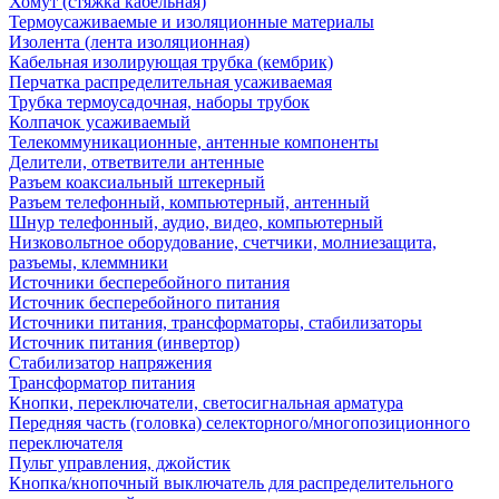
Хомут (стяжка кабельная)
Термоусаживаемые и изоляционные материалы
Изолента (лента изоляционная)
Кабельная изолирующая трубка (кембрик)
Перчатка распределительная усаживаемая
Трубка термоусадочная, наборы трубок
Колпачок усаживаемый
Телекоммуникационные, антенные компоненты
Делители, ответвители антенные
Разъем коаксиальный штекерный
Разъем телефонный, компьютерный, антенный
Шнур телефонный, аудио, видео, компьютерный
Низковольтное оборудование, счетчики, молниезащита,
разъемы, клеммники
Источники бесперебойного питания
Источник бесперебойного питания
Источники питания, трансформаторы, стабилизаторы
Источник питания (инвертор)
Стабилизатор напряжения
Трансформатор питания
Кнопки, переключатели, светосигнальная арматура
Передняя часть (головка) селекторного/многопозиционного
переключателя
Пульт управления, джойстик
Кнопка/кнопочный выключатель для распределительного