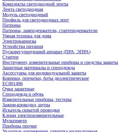
Комплекты светодиодной ленты
Лента светодиодная
Модуль светодиодный
Профиль для светодиодных лент
Патроны
Патроны, ламподержатели, стартеродержатели
Умная техника для дома
Электрокарнизы
Устройства питания
Пускорегулирующий аппарат (ПРА, ЭПРА)
Стартер
Инструмент, измерительные приборы и средства защиты
Защитные материалы и спецодежда
Аксессуары для индивидуальной защиты
Коврики, перчатки, боты диэлектрические
EC001496
Очки защитные
Спецодежда и обувь
Измерительные приборы, тестеры
Зажим-крокодил, щупы
Искатель скрытой проводки
Клещи электроизмерительные
Мультиметр
Приборы прочие
Указатель напряжения, отвертка индикаторная