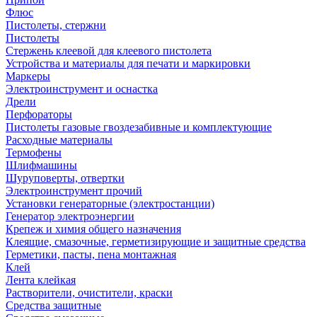
Флюс
Пистолеты, стержни
Пистолеты
Стержень клеевой для клеевого пистолета
Устройства и материалы для печати и маркировки
Маркеры
Электроинструмент и оснастка
Дрели
Перфораторы
Пистолеты газовые гвоздезабивные и комплектующие
Расходные материалы
Термофены
Шлифмашины
Шуруповерты, отвертки
Электроинструмент прочий
Установки генераторные (электростанции)
Генератор электроэнергии
Крепеж и химия общего назначения
Клеящие, смазочные, герметизирующие и защитные средства
Герметики, пасты, пена монтажная
Клей
Лента клейкая
Растворители, очистители, краски
Средства защитные