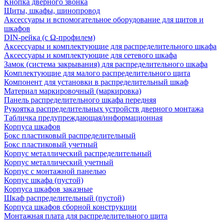
Кнопка дверного звонка
Щиты, шкафы, шинопровод
Аксессуары и вспомогательное оборудование для щитов и
шкафов
DIN-рейка (с Ω-профилем)
Аксессуары и комплектующие для распределительного шкафа
Аксессуары и комплектующие для сетевого шкафа
Замок (система закрывания) для распределительного шкафа
Комплектующие для малого распределительного щита
Компонент для установки в распределительный шкаф
Материал маркировочный (маркировка)
Панель распределительного шкафа передняя
Рукоятка распределительных устройств дверного монтажа
Табличка предупреждающая/информационная
Корпуса шкафов
Бокс пластиковый распределительный
Бокс пластиковый учетный
Корпус металлический распределительный
Корпус металлический учетный
Корпус с монтажной панелью
Корпус шкафа (пустой)
Корпуса шкафов заказные
Шкаф распределительный (пустой)
Корпуса шкафов сборной конструкции
Монтажная плата для распределительного щита