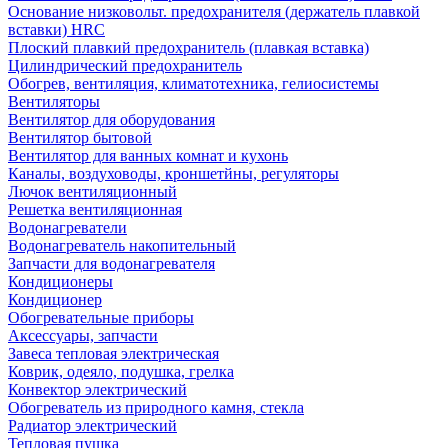
Основание низковольт. предохранителя (держатель плавкой
вставки) HRC
Плоский плавкий предохранитель (плавкая вставка)
Цилиндрический предохранитель
Обогрев, вентиляция, климатотехника, гелиосистемы
Вентиляторы
Вентилятор для оборудования
Вентилятор бытовой
Вентилятор для ванных комнат и кухонь
Каналы, воздуховоды, кроншетйны, регуляторы
Лючок вентиляционный
Решетка вентиляционная
Водонагреватели
Водонагреватель накопительный
Запчасти для водонагревателя
Кондиционеры
Кондиционер
Обогревательные приборы
Аксессуары, запчасти
Завеса тепловая электрическая
Коврик, одеяло, подушка, грелка
Конвектор электрический
Обогреватель из природного камня, стекла
Радиатор электрический
Тепловая пушка