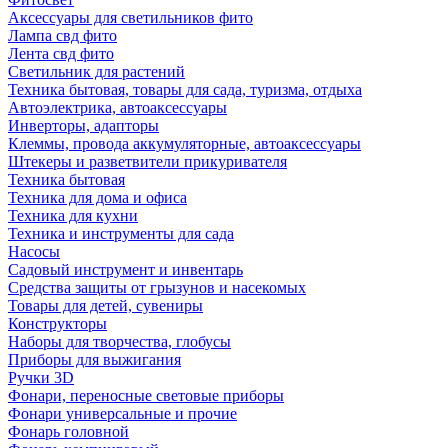
Аксессуары для светильников фито
Лампа свд фито
Лента свд фито
Светильник для растений
Техника бытовая, товары для сада, туризма, отдыха
Автоэлектрика, автоаксессуары
Инверторы, адапторы
Клеммы, провода аккумуляторные, автоаксессуары
Штекеры и разветвители прикуривателя
Техника бытовая
Техника для дома и офиса
Техника для кухни
Техника и инструменты для сада
Насосы
Садовый инструмент и инвентарь
Средства защиты от грызунов и насекомых
Товары для детей, сувениры
Конструкторы
Наборы для творчества, глобусы
Приборы для выжигания
Ручки 3D
Фонари, переносные световые приборы
Фонари универсальные и прочие
Фонарь головной