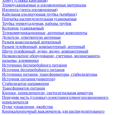
Хомут (стяжка кабельная)
Термоусаживаемые и изоляционные материалы
Изолента (лента изоляционная)
Кабельная изолирующая трубка (кембрик)
Перчатка распределительная усаживаемая
Трубка термоусадочная, наборы трубок
Колпачок усаживаемый
Телекоммуникационные, антенные компоненты
Делители, ответвители антенные
Разъем коаксиальный штекерный
Разъем телефонный, компьютерный, антенный
Шнур телефонный, аудио, видео, компьютерный
Низковольтное оборудование, счетчики, молниезащита,
разъемы, клеммники
Источники бесперебойного питания
Источник бесперебойного питания
Источники питания, трансформаторы, стабилизаторы
Источник питания (инвертор)
Стабилизатор напряжения
Трансформатор питания
Кнопки, переключатели, светосигнальная арматура
Передняя часть (головка) селекторного/многопозиционного
переключателя
Пульт управления, джойстик
Кнопка/кнопочный выключатель для распределительного