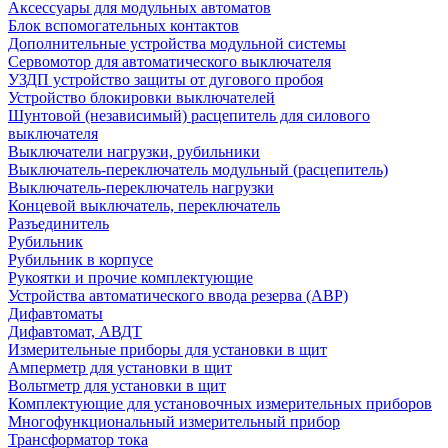
Аксессуары для модульных автоматов
Блок вспомогательных контактов
Дополнительные устройства модульной системы
Сервомотор для автоматического выключателя
УЗДП устройство защиты от дугового пробоя
Устройство блокировки выключателей
Шунтовой (независимый) расцепитель для силового
выключателя
Выключатели нагрузки, рубильники
Выключатель-переключатель модульный (расцепитель)
Выключатель-переключатель нагрузки
Концевой выключатель, переключатель
Разъединитель
Рубильник
Рубильник в корпусе
Рукоятки и прочие комплектующие
Устройства автоматического ввода резерва (АВР)
Дифавтоматы
Дифавтомат, АВДТ
Измерительные приборы для установки в щит
Амперметр для установки в щит
Вольтметр для установки в щит
Комплектующие для установочных измерительных приборов
Многофункциональный измерительный прибор
Трансформатор тока