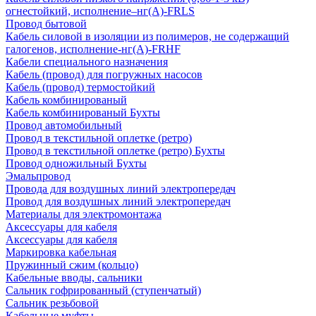
огнестойкий, исполнение–нг(А)-FRLS
Провод бытовой
Кабель силовой в изоляции из полимеров, не содержащий
галогенов, исполнение-нг(А)-FRHF
Кабели специального назначения
Кабель (провод) для погружных насосов
Кабель (провод) термостойкий
Кабель комбинированый
Кабель комбинированый Бухты
Провод автомобильный
Провод в текстильной оплетке (ретро)
Провод в текстильной оплетке (ретро) Бухты
Провод одножильный Бухты
Эмальпровод
Провода для воздушных линий электропередач
Провод для воздушных линий электропередач
Материалы для электромонтажа
Аксессуары для кабеля
Аксессуары для кабеля
Маркировка кабельная
Пружинный сжим (кольцо)
Кабельные вводы, сальники
Сальник гофрированный (ступенчатый)
Сальник резьбовой
Кабельные муфты