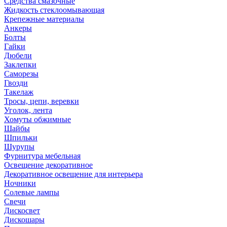
Средства смазочные
Жидкость стеклоомывающая
Крепежные материалы
Анкеры
Болты
Гайки
Дюбели
Заклепки
Саморезы
Гвозди
Такелаж
Тросы, цепи, веревки
Уголок, лента
Хомуты обжимные
Шайбы
Шпильки
Шурупы
Фурнитура мебельная
Освещение декоративное
Декоративное освещение для интерьера
Ночники
Солевые лампы
Свечи
Дискосвет
Дискошары