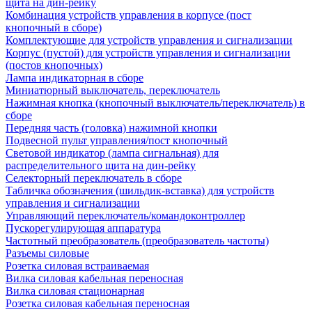
щита на дин-рейку
Комбинация устройств управления в корпусе (пост
кнопочный в сборе)
Комплектующие для устройств управления и сигнализации
Корпус (пустой) для устройств управления и сигнализации
(постов кнопочных)
Лампа индикаторная в сборе
Миниатюрный выключатель, переключатель
Нажимная кнопка (кнопочный выключатель/переключатель) в
сборе
Передняя часть (головка) нажимной кнопки
Подвесной пульт управления/пост кнопочный
Световой индикатор (лампа сигнальная) для
распределительного щита на дин-рейку
Селекторный переключатель в сборе
Табличка обозначения (шильдик-вставка) для устройств
управления и сигнализации
Управляющий переключатель/командоконтроллер
Пускорегулирующая аппаратура
Частотный преобразователь (преобразователь частоты)
Разъемы силовые
Розетка силовая встраиваемая
Вилка силовая кабельная переносная
Вилка силовая стационарная
Розетка силовая кабельная переносная