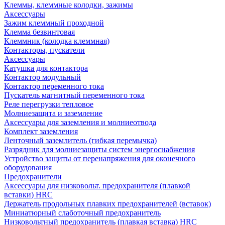
Клеммы, клеммные колодки, зажимы
Аксессуары
Зажим клеммный проходной
Клемма безвинтовая
Клеммник (колодка клеммная)
Контакторы, пускатели
Аксессуары
Катушка для контактора
Контактор модульный
Контактор переменного тока
Пускатель магнитный переменного тока
Реле перегрузки тепловое
Молниезащита и заземление
Аксессуары для заземления и молниеотвода
Комплект заземления
Ленточный заземлитель (гибкая перемычка)
Разрядник для молниезащиты систем энергоснабжения
Устройство защиты от перенапряжения для оконечного
оборудования
Предохранители
Аксессуары для низковольт. предохранителя (плавкой
вставки) HRC
Держатель продольных плавких предохранителей (вставок)
Миниатюрный слаботочный предохранитель
Низковольтный предохранитель (плавкая вставка) HRC