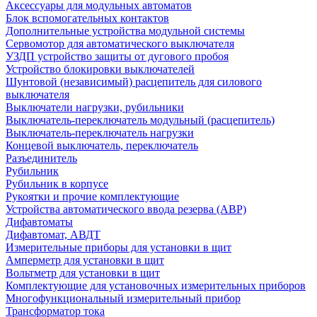
Аксессуары для модульных автоматов
Блок вспомогательных контактов
Дополнительные устройства модульной системы
Сервомотор для автоматического выключателя
УЗДП устройство защиты от дугового пробоя
Устройство блокировки выключателей
Шунтовой (независимый) расцепитель для силового
выключателя
Выключатели нагрузки, рубильники
Выключатель-переключатель модульный (расцепитель)
Выключатель-переключатель нагрузки
Концевой выключатель, переключатель
Разъединитель
Рубильник
Рубильник в корпусе
Рукоятки и прочие комплектующие
Устройства автоматического ввода резерва (АВР)
Дифавтоматы
Дифавтомат, АВДТ
Измерительные приборы для установки в щит
Амперметр для установки в щит
Вольтметр для установки в щит
Комплектующие для установочных измерительных приборов
Многофункциональный измерительный прибор
Трансформатор тока