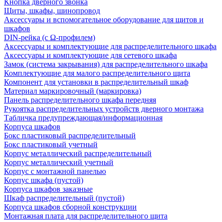
Кнопка дверного звонка
Щиты, шкафы, шинопровод
Аксессуары и вспомогательное оборудование для щитов и
шкафов
DIN-рейка (с Ω-профилем)
Аксессуары и комплектующие для распределительного шкафа
Аксессуары и комплектующие для сетевого шкафа
Замок (система закрывания) для распределительного шкафа
Комплектующие для малого распределительного щита
Компонент для установки в распределительный шкаф
Материал маркировочный (маркировка)
Панель распределительного шкафа передняя
Рукоятка распределительных устройств дверного монтажа
Табличка предупреждающая/информационная
Корпуса шкафов
Бокс пластиковый распределительный
Бокс пластиковый учетный
Корпус металлический распределительный
Корпус металлический учетный
Корпус с монтажной панелью
Корпус шкафа (пустой)
Корпуса шкафов заказные
Шкаф распределительный (пустой)
Корпуса шкафов сборной конструкции
Монтажная плата для распределительного щита