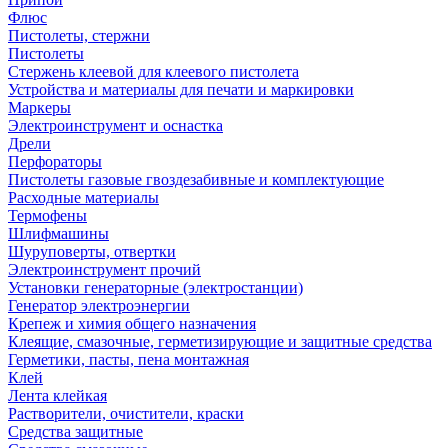
Флюс
Пистолеты, стержни
Пистолеты
Стержень клеевой для клеевого пистолета
Устройства и материалы для печати и маркировки
Маркеры
Электроинструмент и оснастка
Дрели
Перфораторы
Пистолеты газовые гвоздезабивные и комплектующие
Расходные материалы
Термофены
Шлифмашины
Шуруповерты, отвертки
Электроинструмент прочий
Установки генераторные (электростанции)
Генератор электроэнергии
Крепеж и химия общего назначения
Клеящие, смазочные, герметизирующие и защитные средства
Герметики, пасты, пена монтажная
Клей
Лента клейкая
Растворители, очистители, краски
Средства защитные