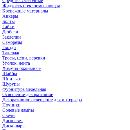
Средства смазочные
Жидкость стеклоомывающая
Крепежные материалы
Анкеры
Болты
Гайки
Дюбели
Заклепки
Саморезы
Гвозди
Такелаж
Тросы, цепи, веревки
Уголок, лента
Хомуты обжимные
Шайбы
Шпильки
Шурупы
Фурнитура мебельная
Освещение декоративное
Декоративное освещение для интерьера
Ночники
Солевые лампы
Свечи
Дискосвет
Дискошары