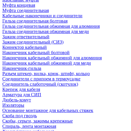
Муфта концевая
Муфта соединительная
Кабельные наконечники и соединители
Гильза соединительная болтовая
Гильза соединительная обжимная для алюминия
Гильза соединительная обжимная для меди
Зажим ответвительный
Зажим соединительный (СИЗ)
Коннектор кабельный
Наконечник кабельный болтовой
Наконечник кабельный обжимной для алюминия
Наконечник кабельный обжимной для меди
Наконечник-гильза
Разъем штекер, вилка, крюк, штифт, кольцо
Соединители с припоем в термоусадке
Соединитель слаботочный (скотчлок)
Крепеж для кабеля
Арматура для СИП
Дюбель-хомут
Изоляторы
Основание монтажное для кабельных стяжек
Скоба под гвоздь
Скобы, серьги, зажимы крепежные
Спираль, лента монтажная