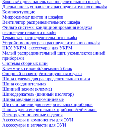
Боковая/задняя панель распределительного шкафа
Дверь/панель управления распределительного шкафа
Комплектующие
Микроклимат щитов и шкафов
Вентилятор распределительного шкафа
Фильтр системы кондиционирования воздуха
распределительного шкафа
Термостат распределительного шкафа
Устройство подогрева распределительного шкафа
НКУ, УКРМ, аксессуары для УКРМ
Малый распределительный щит, укомплектованный
приборами
Системы сборных шин
Клеммник силовой/клеммный блок
Опорный изолятор/изолирующая втулка
Шина нулевая для распределительного щита
Шина соединительная
Шинный зажим (клемма)
Шинодержатель (шинный изолятор)
Шины медные и алюминиевые
Щиты и панели для измерительных приборов
Панель для измерительных приборов/счётчиков
Электроустановочные изделия
Аксессуары и компоненты для ЭУИ
Аксессуары и запчасти для ЭУИ