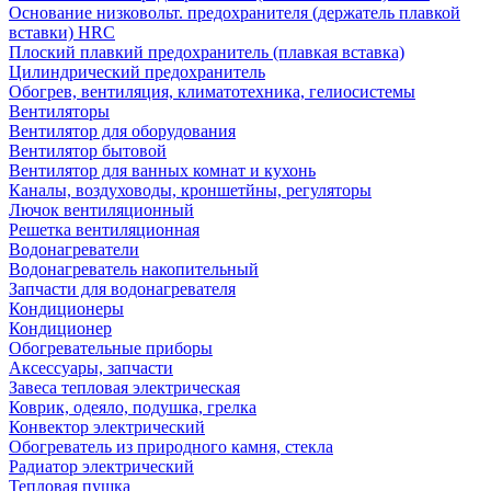
Основание низковольт. предохранителя (держатель плавкой
вставки) HRC
Плоский плавкий предохранитель (плавкая вставка)
Цилиндрический предохранитель
Обогрев, вентиляция, климатотехника, гелиосистемы
Вентиляторы
Вентилятор для оборудования
Вентилятор бытовой
Вентилятор для ванных комнат и кухонь
Каналы, воздуховоды, кроншетйны, регуляторы
Лючок вентиляционный
Решетка вентиляционная
Водонагреватели
Водонагреватель накопительный
Запчасти для водонагревателя
Кондиционеры
Кондиционер
Обогревательные приборы
Аксессуары, запчасти
Завеса тепловая электрическая
Коврик, одеяло, подушка, грелка
Конвектор электрический
Обогреватель из природного камня, стекла
Радиатор электрический
Тепловая пушка