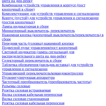
щита на дин-рейку
Комбинация устройств управления в корпусе (пост
кнопочный в сборе)
Комплектующие для устройств управления и сигнализации
Корпус (пустой) для устройств управления и сигнализации
(постов кнопочных)
Лампа индикаторная в сборе
Миниатюрный выключатель, переключатель
Нажимная кнопка (кнопочный выключатель/переключатель) в
сборе
Передняя часть (головка) нажимной кнопки
Подвесной пульт управления/пост кнопочный
Световой индикатор (лампа сигнальная) для
распределительного щита на дин-рейку
Селекторный переключатель в сборе
Табличка обозначения (шильдик-вставка) для устройств
управления и сигнализации
Управляющий переключатель/командоконтроллер
Пускорегулирующая аппаратура
Частотный преобразователь (преобразователь частоты)
Разъемы силовые
Розетка силовая встраиваемая
Вилка силовая кабельная переносная
Вилка силовая стационарная
Розетка силовая кабельная переносная