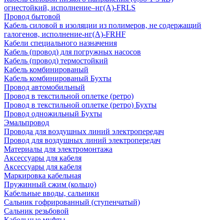
огнестойкий, исполнение–нг(А)-FRLS
Провод бытовой
Кабель силовой в изоляции из полимеров, не содержащий
галогенов, исполнение-нг(А)-FRHF
Кабели специального назначения
Кабель (провод) для погружных насосов
Кабель (провод) термостойкий
Кабель комбинированый
Кабель комбинированый Бухты
Провод автомобильный
Провод в текстильной оплетке (ретро)
Провод в текстильной оплетке (ретро) Бухты
Провод одножильный Бухты
Эмальпровод
Провода для воздушных линий электропередач
Провод для воздушных линий электропередач
Материалы для электромонтажа
Аксессуары для кабеля
Аксессуары для кабеля
Маркировка кабельная
Пружинный сжим (кольцо)
Кабельные вводы, сальники
Сальник гофрированный (ступенчатый)
Сальник резьбовой
Кабельные муфты