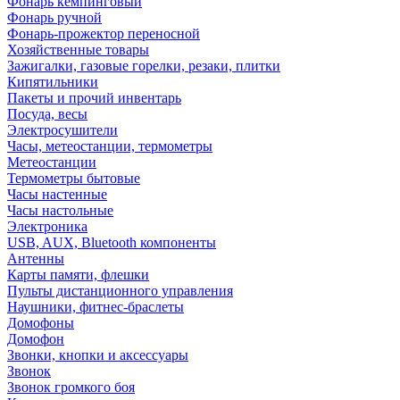
Фонарь кемпинговый
Фонарь ручной
Фонарь-прожектор переносной
Хозяйственные товары
Зажигалки, газовые горелки, резаки, плитки
Кипятильники
Пакеты и прочий инвентарь
Посуда, весы
Электросушители
Часы, метеостанции, термометры
Метеостанции
Термометры бытовые
Часы настенные
Часы настольные
Электроника
USB, AUX, Bluetooth компоненты
Антенны
Карты памяти, флешки
Пульты дистанционного управления
Наушники, фитнес-браслеты
Домофоны
Домофон
Звонки, кнопки и аксессуары
Звонок
Звонок громкого боя