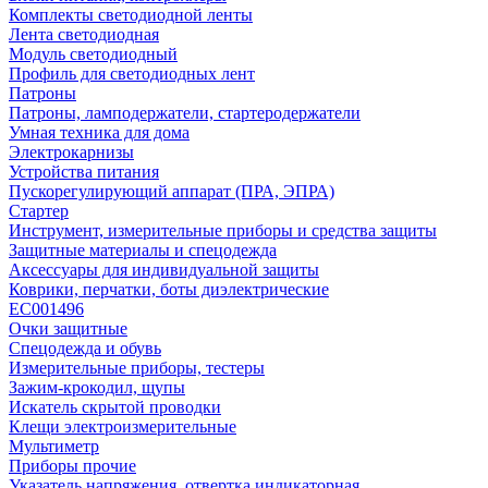
Комплекты светодиодной ленты
Лента светодиодная
Модуль светодиодный
Профиль для светодиодных лент
Патроны
Патроны, ламподержатели, стартеродержатели
Умная техника для дома
Электрокарнизы
Устройства питания
Пускорегулирующий аппарат (ПРА, ЭПРА)
Стартер
Инструмент, измерительные приборы и средства защиты
Защитные материалы и спецодежда
Аксессуары для индивидуальной защиты
Коврики, перчатки, боты диэлектрические
EC001496
Очки защитные
Спецодежда и обувь
Измерительные приборы, тестеры
Зажим-крокодил, щупы
Искатель скрытой проводки
Клещи электроизмерительные
Мультиметр
Приборы прочие
Указатель напряжения, отвертка индикаторная