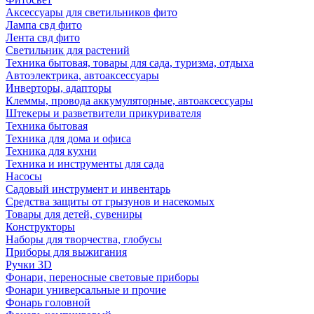
Аксессуары для светильников фито
Лампа свд фито
Лента свд фито
Светильник для растений
Техника бытовая, товары для сада, туризма, отдыха
Автоэлектрика, автоаксессуары
Инверторы, адапторы
Клеммы, провода аккумуляторные, автоаксессуары
Штекеры и разветвители прикуривателя
Техника бытовая
Техника для дома и офиса
Техника для кухни
Техника и инструменты для сада
Насосы
Садовый инструмент и инвентарь
Средства защиты от грызунов и насекомых
Товары для детей, сувениры
Конструкторы
Наборы для творчества, глобусы
Приборы для выжигания
Ручки 3D
Фонари, переносные световые приборы
Фонари универсальные и прочие
Фонарь головной