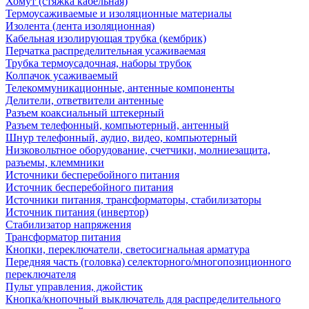
Хомут (стяжка кабельная)
Термоусаживаемые и изоляционные материалы
Изолента (лента изоляционная)
Кабельная изолирующая трубка (кембрик)
Перчатка распределительная усаживаемая
Трубка термоусадочная, наборы трубок
Колпачок усаживаемый
Телекоммуникационные, антенные компоненты
Делители, ответвители антенные
Разъем коаксиальный штекерный
Разъем телефонный, компьютерный, антенный
Шнур телефонный, аудио, видео, компьютерный
Низковольтное оборудование, счетчики, молниезащита,
разъемы, клеммники
Источники бесперебойного питания
Источник бесперебойного питания
Источники питания, трансформаторы, стабилизаторы
Источник питания (инвертор)
Стабилизатор напряжения
Трансформатор питания
Кнопки, переключатели, светосигнальная арматура
Передняя часть (головка) селекторного/многопозиционного
переключателя
Пульт управления, джойстик
Кнопка/кнопочный выключатель для распределительного