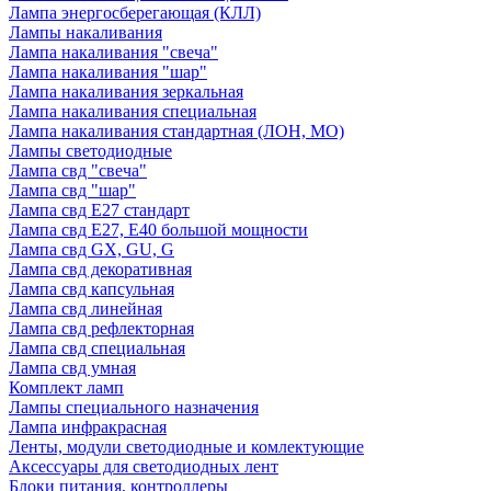
Лампа энергосберегающая (КЛЛ)
Лампы накаливания
Лампа накаливания "свеча"
Лампа накаливания "шар"
Лампа накаливания зеркальная
Лампа накаливания специальная
Лампа накаливания стандартная (ЛОН, МО)
Лампы светодиодные
Лампа свд "свеча"
Лампа свд "шар"
Лампа свд E27 стандарт
Лампа свд E27, Е40 большой мощности
Лампа свд GX, GU, G
Лампа свд декоративная
Лампа свд капсульная
Лампа свд линейная
Лампа свд рефлекторная
Лампа свд специальная
Лампа свд умная
Комплект ламп
Лампы специального назначения
Лампа инфракрасная
Ленты, модули светодиодные и комлектующие
Аксессуары для светодиодных лент
Блоки питания, контроллеры