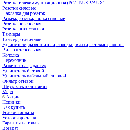
Розетка телекоммуникационная (PC/TF/USB/AUX)
Розетки силовые
Накладка для розеток
Разъем, розетка, вилка силовые
Розетка переносная
Розетка штепсельная
Таймеры
Таймер розеточный
Удлинители, разветвители, колодки, вилки, сетевые фильтры
Вилка штепсельная
Колодка
Переходник
Разветвитель, адаптер
Удлинитель бытовой
Удлинитель кабельный силовой
Фильтр сетевой
Шнур электропитания
Мерч
Акции
Новинки
Как купить
Условия оплаты
Условия доставки
Гарантия на товар
Возврат