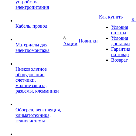
устройства
электропитания
Как купить
К
Кабель, провод
Условия
оплаты
Условия
Новинки
Акции
доставки
Материалы для
Гарантия
электромонтажа
на товар
Возврат
Низковольтное
оборудование,
счетчики,
молниезащита,
разъемы, клеммники
Обогрев, вентиляция,
климатотехника,
гелиосистемы