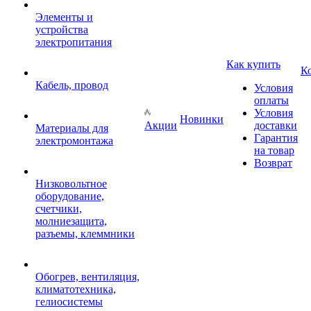
Элементы и
устройства
электропитания
Как купить
К
Кабель, провод
Условия
оплаты
Условия
Новинки
Акции
доставки
Материалы для
Гарантия
электромонтажа
на товар
Возврат
Низковольтное
оборудование,
счетчики,
молниезащита,
разъемы, клеммники
Обогрев, вентиляция,
климатотехника,
гелиосистемы