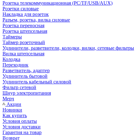
Розетка телекоммуникационная (PC/TF/USB/AUX)
Розетки силовые
Накладка для розеток
Разъем, розетка, вилка силовые
Розетка переносная
Розетка штепсельная
Таймеры
Таймер розеточный
Удлинители, разветвители, колодки, вилки, сетевые фильтры
Вилка штепсельная
Колодка
Переходник
Разветвитель, адаптер
Удлинитель бытовой
Удлинитель кабельный силовой
Фильтр сетевой
Шнур электропитания
Мерч
Акции
Новинки
Как купить
Условия оплаты
Условия доставки
Гарантия на товар
Возврат