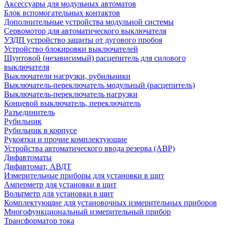
Аксессуары для модульных автоматов
Блок вспомогательных контактов
Дополнительные устройства модульной системы
Сервомотор для автоматического выключателя
УЗДП устройство защиты от дугового пробоя
Устройство блокировки выключателей
Шунтовой (независимый) расцепитель для силового
выключателя
Выключатели нагрузки, рубильники
Выключатель-переключатель модульный (расцепитель)
Выключатель-переключатель нагрузки
Концевой выключатель, переключатель
Разъединитель
Рубильник
Рубильник в корпусе
Рукоятки и прочие комплектующие
Устройства автоматического ввода резерва (АВР)
Дифавтоматы
Дифавтомат, АВДТ
Измерительные приборы для установки в щит
Амперметр для установки в щит
Вольтметр для установки в щит
Комплектующие для установочных измерительных приборов
Многофункциональный измерительный прибор
Трансформатор тока