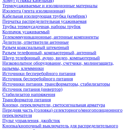
Хомут (стяжка кабельная)
Термоусаживаемые и изоляционные материалы
Изолента (лента изоляционная)
Кабельная изолирующая трубка (кембрик)
Перчатка распределительная усаживаемая
Трубка термоусадочная, наборы трубок
Колпачок усаживаемый
Телекоммуникационные, антенные компоненты
Делители, ответвители антенные
Разъем коаксиальный штекерный
Разъем телефонный, компьютерный, антенный
Шнур телефонный, аудио, видео, компьютерный
Низковольтное оборудование, счетчики, молниезащита,
разъемы, клеммники
Источники бесперебойного питания
Источник бесперебойного питания
Источники питания, трансформаторы, стабилизаторы
Источник питания (инвертор)
Стабилизатор напряжения
Трансформатор питания
Кнопки, переключатели, светосигнальная арматура
Передняя часть (головка) селекторного/многопозиционного
переключателя
Пульт управления, джойстик
Кнопка/кнопочный выключатель для распределительного