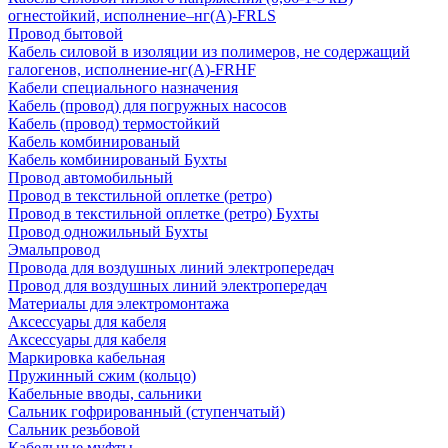
огнестойкий, исполнение–нг(А)-FRLS
Провод бытовой
Кабель силовой в изоляции из полимеров, не содержащий
галогенов, исполнение-нг(А)-FRHF
Кабели специального назначения
Кабель (провод) для погружных насосов
Кабель (провод) термостойкий
Кабель комбинированый
Кабель комбинированый Бухты
Провод автомобильный
Провод в текстильной оплетке (ретро)
Провод в текстильной оплетке (ретро) Бухты
Провод одножильный Бухты
Эмальпровод
Провода для воздушных линий электропередач
Провод для воздушных линий электропередач
Материалы для электромонтажа
Аксессуары для кабеля
Аксессуары для кабеля
Маркировка кабельная
Пружинный сжим (кольцо)
Кабельные вводы, сальники
Сальник гофрированный (ступенчатый)
Сальник резьбовой
Кабельные муфты