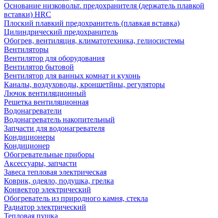
Основание низковольт. предохранителя (держатель плавкой
вставки) HRC
Плоский плавкий предохранитель (плавкая вставка)
Цилиндрический предохранитель
Обогрев, вентиляция, климатотехника, гелиосистемы
Вентиляторы
Вентилятор для оборудования
Вентилятор бытовой
Вентилятор для ванных комнат и кухонь
Каналы, воздуховоды, кроншетйны, регуляторы
Лючок вентиляционный
Решетка вентиляционная
Водонагреватели
Водонагреватель накопительный
Запчасти для водонагревателя
Кондиционеры
Кондиционер
Обогревательные приборы
Аксессуары, запчасти
Завеса тепловая электрическая
Коврик, одеяло, подушка, грелка
Конвектор электрический
Обогреватель из природного камня, стекла
Радиатор электрический
Тепловая пушка