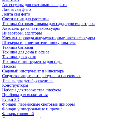
Аксессуары для светильников фито
Лампа свд фито
Лента свд фито
Светильник для растений
Техника бытовая, товары для сада, туризма, отдыха
Автоэлектрика, автоаксессуары
Инверторы, адапторы
Клеммы, провода аккумуляторные, автоаксессуары
Штекеры и разветвители прикуривателя
Техника бытовая
Техника для дома и офиса
Техника для кухни
Техника и инструменты для сада
Насосы
Садовый инструмент и инвентарь
Средства защиты от грызунов и насекомых
Товары для детей, сувениры
Конструкторы
Наборы для творчества, глобусы
Приборы для выжигания
Ручки 3D
Фонари, переносные световые приборы
Фонари универсальные и прочие
Фонарь головной