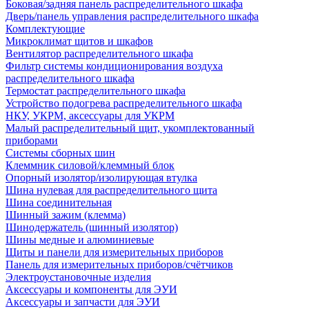
Боковая/задняя панель распределительного шкафа
Дверь/панель управления распределительного шкафа
Комплектующие
Микроклимат щитов и шкафов
Вентилятор распределительного шкафа
Фильтр системы кондиционирования воздуха
распределительного шкафа
Термостат распределительного шкафа
Устройство подогрева распределительного шкафа
НКУ, УКРМ, аксессуары для УКРМ
Малый распределительный щит, укомплектованный
приборами
Системы сборных шин
Клеммник силовой/клеммный блок
Опорный изолятор/изолирующая втулка
Шина нулевая для распределительного щита
Шина соединительная
Шинный зажим (клемма)
Шинодержатель (шинный изолятор)
Шины медные и алюминиевые
Щиты и панели для измерительных приборов
Панель для измерительных приборов/счётчиков
Электроустановочные изделия
Аксессуары и компоненты для ЭУИ
Аксессуары и запчасти для ЭУИ