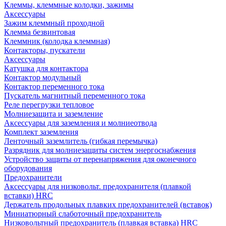
Клеммы, клеммные колодки, зажимы
Аксессуары
Зажим клеммный проходной
Клемма безвинтовая
Клеммник (колодка клеммная)
Контакторы, пускатели
Аксессуары
Катушка для контактора
Контактор модульный
Контактор переменного тока
Пускатель магнитный переменного тока
Реле перегрузки тепловое
Молниезащита и заземление
Аксессуары для заземления и молниеотвода
Комплект заземления
Ленточный заземлитель (гибкая перемычка)
Разрядник для молниезащиты систем энергоснабжения
Устройство защиты от перенапряжения для оконечного
оборудования
Предохранители
Аксессуары для низковольт. предохранителя (плавкой
вставки) HRC
Держатель продольных плавких предохранителей (вставок)
Миниатюрный слаботочный предохранитель
Низковольтный предохранитель (плавкая вставка) HRC