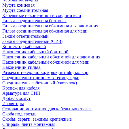
Муфта концевая
Муфта соединительная
Кабельные наконечники и соединители
Гильза соединительная болтовая
Гильза соединительная обжимная для алюминия
Гильза соединительная обжимная для меди
Зажим ответвительный
Зажим соединительный (СИЗ)
Коннектор кабельный
Наконечник кабельный болтовой
Наконечник кабельный обжимной для алюминия
Наконечник кабельный обжимной для меди
Наконечник-гильза
Разъем штекер, вилка, крюк, штифт, кольцо
Соединители с припоем в термоусадке
Соединитель слаботочный (скотчлок)
Крепеж для кабеля
Арматура для СИП
Дюбель-хомут
Изоляторы
Основание монтажное для кабельных стяжек
Скоба под гвоздь
Скобы, серьги, зажимы крепежные
Спираль, лента монтажная