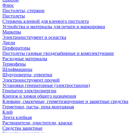
Флюс
Пистолеты, стержни
Пистолеты
Стержень клеевой для клеевого пистолета
Устройства и материалы для печати и маркировки
Маркеры
Электроинструмент и оснастка
Дрели
Перфораторы
Пистолеты газовые гвоздезабивные и комплектующие
Расходные материалы
Термофены
Шлифмашины
Шуруповерты, отвертки
Электроинструмент прочий
Установки генераторные (электростанции)
Генератор электроэнергии
Крепеж и химия общего назначения
Клеящие, смазочные, герметизирующие и защитные средства
Герметики, пасты, пена монтажная
Клей
Лента клейкая
Растворители, очистители, краски
Средства защитные