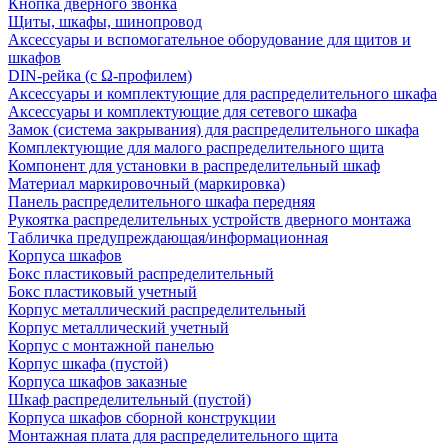
Кнопка дверного звонка
Щиты, шкафы, шинопровод
Аксессуары и вспомогательное оборудование для щитов и
шкафов
DIN-рейка (с Ω-профилем)
Аксессуары и комплектующие для распределительного шкафа
Аксессуары и комплектующие для сетевого шкафа
Замок (система закрывания) для распределительного шкафа
Комплектующие для малого распределительного щита
Компонент для установки в распределительный шкаф
Материал маркировочный (маркировка)
Панель распределительного шкафа передняя
Рукоятка распределительных устройств дверного монтажа
Табличка предупреждающая/информационная
Корпуса шкафов
Бокс пластиковый распределительный
Бокс пластиковый учетный
Корпус металлический распределительный
Корпус металлический учетный
Корпус с монтажной панелью
Корпус шкафа (пустой)
Корпуса шкафов заказные
Шкаф распределительный (пустой)
Корпуса шкафов сборной конструкции
Монтажная плата для распределительного щита