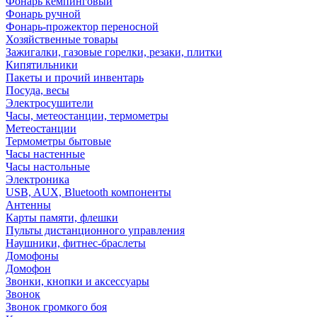
Фонарь кемпинговый
Фонарь ручной
Фонарь-прожектор переносной
Хозяйственные товары
Зажигалки, газовые горелки, резаки, плитки
Кипятильники
Пакеты и прочий инвентарь
Посуда, весы
Электросушители
Часы, метеостанции, термометры
Метеостанции
Термометры бытовые
Часы настенные
Часы настольные
Электроника
USB, AUX, Bluetooth компоненты
Антенны
Карты памяти, флешки
Пульты дистанционного управления
Наушники, фитнес-браслеты
Домофоны
Домофон
Звонки, кнопки и аксессуары
Звонок
Звонок громкого боя