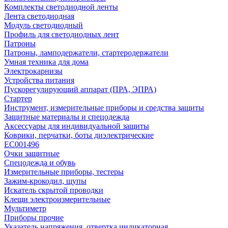
Комплекты светодиодной ленты
Лента светодиодная
Модуль светодиодный
Профиль для светодиодных лент
Патроны
Патроны, ламподержатели, стартеродержатели
Умная техника для дома
Электрокарнизы
Устройства питания
Пускорегулирующий аппарат (ПРА, ЭПРА)
Стартер
Инструмент, измерительные приборы и средства защиты
Защитные материалы и спецодежда
Аксессуары для индивидуальной защиты
Коврики, перчатки, боты диэлектрические
EC001496
Очки защитные
Спецодежда и обувь
Измерительные приборы, тестеры
Зажим-крокодил, щупы
Искатель скрытой проводки
Клещи электроизмерительные
Мультиметр
Приборы прочие
Указатель напряжения, отвертка индикаторная