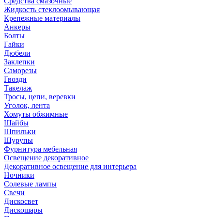
Средства смазочные
Жидкость стеклоомывающая
Крепежные материалы
Анкеры
Болты
Гайки
Дюбели
Заклепки
Саморезы
Гвозди
Такелаж
Тросы, цепи, веревки
Уголок, лента
Хомуты обжимные
Шайбы
Шпильки
Шурупы
Фурнитура мебельная
Освещение декоративное
Декоративное освещение для интерьера
Ночники
Солевые лампы
Свечи
Дискосвет
Дискошары