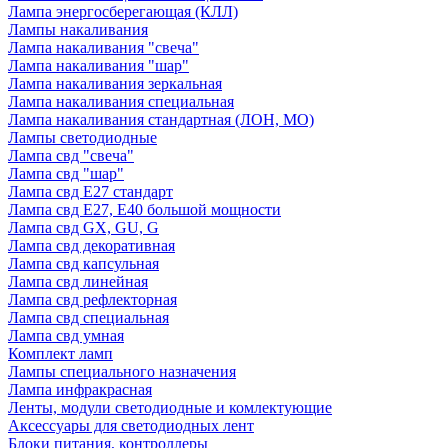
Лампа энергосберегающая (КЛЛ)
Лампы накаливания
Лампа накаливания "свеча"
Лампа накаливания "шар"
Лампа накаливания зеркальная
Лампа накаливания специальная
Лампа накаливания стандартная (ЛОН, МО)
Лампы светодиодные
Лампа свд "свеча"
Лампа свд "шар"
Лампа свд E27 стандарт
Лампа свд E27, Е40 большой мощности
Лампа свд GX, GU, G
Лампа свд декоративная
Лампа свд капсульная
Лампа свд линейная
Лампа свд рефлекторная
Лампа свд специальная
Лампа свд умная
Комплект ламп
Лампы специального назначения
Лампа инфракрасная
Ленты, модули светодиодные и комлектующие
Аксессуары для светодиодных лент
Блоки питания, контроллеры