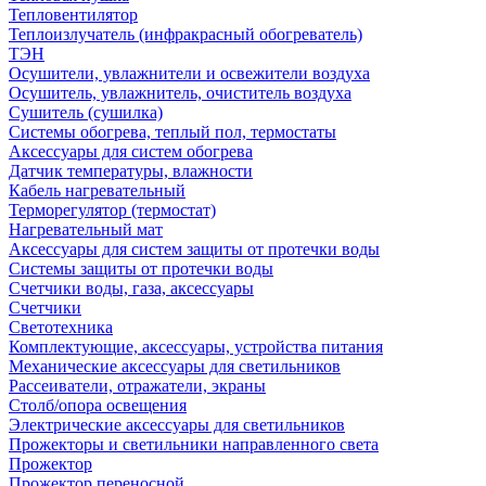
Тепловентилятор
Теплоизлучатель (инфракрасный обогреватель)
ТЭН
Осушители, увлажнители и освежители воздуха
Осушитель, увлажнитель, очиститель воздуха
Сушитель (сушилка)
Системы обогрева, теплый пол, термостаты
Аксессуары для систем обогрева
Датчик температуры, влажности
Кабель нагревательный
Терморегулятор (термостат)
Нагревательный мат
Аксессуары для систем защиты от протечки воды
Системы защиты от протечки воды
Счетчики воды, газа, аксессуары
Счетчики
Светотехника
Комплектующие, аксессуары, устройства питания
Механические аксессуары для светильников
Рассеиватели, отражатели, экраны
Столб/опора освещения
Электрические аксессуары для светильников
Прожекторы и светильники направленного света
Прожектор
Прожектор переносной