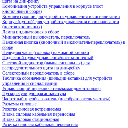
щита на дин-рейку
Комбинация устройств управления в корпусе (пост
кнопочный в сборе)
Комплектующие для устройств управления и сигнализации
Корпус (пустой) для устройств управления и сигнализации
(постов кнопочных)
Лампа индикаторная в сборе
Миниатюрный выключатель, переключатель
Нажимная кнопка (кнопочный выключатель/переключатель) в
сборе
Передняя часть (головка) нажимной кнопки
Подвесной пульт управления/пост кнопочный
Световой индикатор (лампа сигнальная) для
распределительного щита на дин-рейку
Селекторный переключатель в сборе
Табличка обозначения (шильдик-вставка) для устройств
управления и сигнализации
Управляющий переключатель/командоконтроллер
Пускорегулирующая аппаратура
Частотный преобразователь (преобразователь частоты)
Разъемы силовые
Розетка силовая встраиваемая
Вилка силовая кабельная переносная
Вилка силовая стационарная
Розетка силовая кабельная переносная