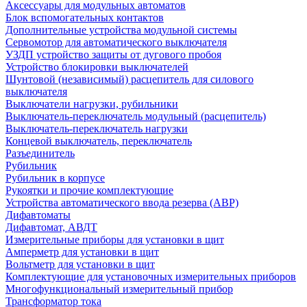
Аксессуары для модульных автоматов
Блок вспомогательных контактов
Дополнительные устройства модульной системы
Сервомотор для автоматического выключателя
УЗДП устройство защиты от дугового пробоя
Устройство блокировки выключателей
Шунтовой (независимый) расцепитель для силового
выключателя
Выключатели нагрузки, рубильники
Выключатель-переключатель модульный (расцепитель)
Выключатель-переключатель нагрузки
Концевой выключатель, переключатель
Разъединитель
Рубильник
Рубильник в корпусе
Рукоятки и прочие комплектующие
Устройства автоматического ввода резерва (АВР)
Дифавтоматы
Дифавтомат, АВДТ
Измерительные приборы для установки в щит
Амперметр для установки в щит
Вольтметр для установки в щит
Комплектующие для установочных измерительных приборов
Многофункциональный измерительный прибор
Трансформатор тока