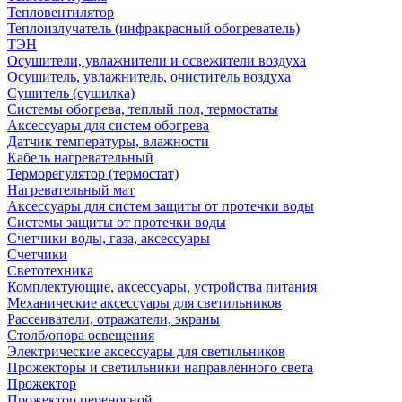
Тепловентилятор
Теплоизлучатель (инфракрасный обогреватель)
ТЭН
Осушители, увлажнители и освежители воздуха
Осушитель, увлажнитель, очиститель воздуха
Сушитель (сушилка)
Системы обогрева, теплый пол, термостаты
Аксессуары для систем обогрева
Датчик температуры, влажности
Кабель нагревательный
Терморегулятор (термостат)
Нагревательный мат
Аксессуары для систем защиты от протечки воды
Системы защиты от протечки воды
Счетчики воды, газа, аксессуары
Счетчики
Светотехника
Комплектующие, аксессуары, устройства питания
Механические аксессуары для светильников
Рассеиватели, отражатели, экраны
Столб/опора освещения
Электрические аксессуары для светильников
Прожекторы и светильники направленного света
Прожектор
Прожектор переносной