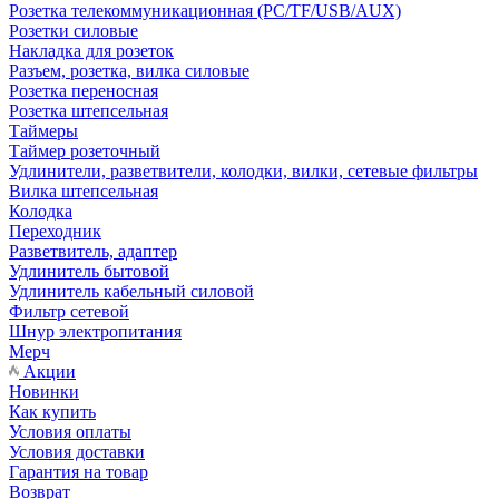
Розетка телекоммуникационная (PC/TF/USB/AUX)
Розетки силовые
Накладка для розеток
Разъем, розетка, вилка силовые
Розетка переносная
Розетка штепсельная
Таймеры
Таймер розеточный
Удлинители, разветвители, колодки, вилки, сетевые фильтры
Вилка штепсельная
Колодка
Переходник
Разветвитель, адаптер
Удлинитель бытовой
Удлинитель кабельный силовой
Фильтр сетевой
Шнур электропитания
Мерч
Акции
Новинки
Как купить
Условия оплаты
Условия доставки
Гарантия на товар
Возврат