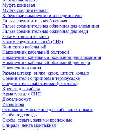
Муфта концевая
Муфта соединительная
Кабельные наконечники и соединители
Гильза соединительная болтовая
Гильза соединительная обжимная для алюминия
Гильза соединительная обжимная для меди
Зажим ответвительный
Зажим соединительный (СИЗ)
Коннектор кабельный
Наконечник кабельный болтовой
Наконечник кабельный обжимной для алюминия
Наконечник кабельный обжимной для меди
Наконечник-гильза
Разъем штекер, вилка, крюк, штифт, кольцо
Соединители с припоем в термоусадке
Соединитель слаботочный (скотчлок)
Крепеж для кабеля
Арматура для СИП
Дюбель-хомут
Изоляторы
Основание монтажное для кабельных стяжек
Скоба под гвоздь
Скобы, серьги, зажимы крепежные
Спираль, лента монтажная