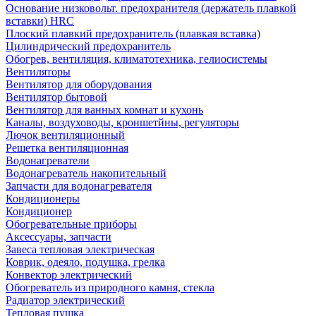
Основание низковольт. предохранителя (держатель плавкой
вставки) HRC
Плоский плавкий предохранитель (плавкая вставка)
Цилиндрический предохранитель
Обогрев, вентиляция, климатотехника, гелиосистемы
Вентиляторы
Вентилятор для оборудования
Вентилятор бытовой
Вентилятор для ванных комнат и кухонь
Каналы, воздуховоды, кроншетйны, регуляторы
Лючок вентиляционный
Решетка вентиляционная
Водонагреватели
Водонагреватель накопительный
Запчасти для водонагревателя
Кондиционеры
Кондиционер
Обогревательные приборы
Аксессуары, запчасти
Завеса тепловая электрическая
Коврик, одеяло, подушка, грелка
Конвектор электрический
Обогреватель из природного камня, стекла
Радиатор электрический
Тепловая пушка