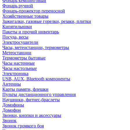
Фонарь кемпинговый
Фонарь ручной
Фонарь-прожектор переносной
Хозяйственные товары
Зажигалки, газовые горелки, резаки, плитки
Кипятильники
Пакеты и прочий инвентарь
Посуда, весы
Электросушители
Часы, метеостанции, термометры
Метеостанции
Термометры бытовые
Часы настенные
Часы настольные
Электроника
USB, AUX, Bluetooth компоненты
Антенны
Карты памяти, флешки
Пульты дистанционного управления
Наушники, фитнес-браслеты
Домофоны
Домофон
Звонки, кнопки и аксессуары
Звонок
Звонок громкого боя