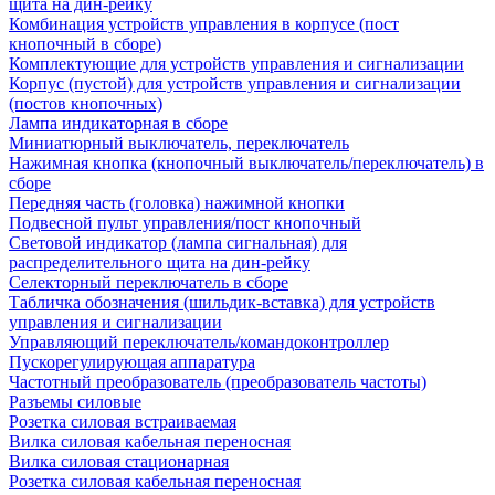
щита на дин-рейку
Комбинация устройств управления в корпусе (пост
кнопочный в сборе)
Комплектующие для устройств управления и сигнализации
Корпус (пустой) для устройств управления и сигнализации
(постов кнопочных)
Лампа индикаторная в сборе
Миниатюрный выключатель, переключатель
Нажимная кнопка (кнопочный выключатель/переключатель) в
сборе
Передняя часть (головка) нажимной кнопки
Подвесной пульт управления/пост кнопочный
Световой индикатор (лампа сигнальная) для
распределительного щита на дин-рейку
Селекторный переключатель в сборе
Табличка обозначения (шильдик-вставка) для устройств
управления и сигнализации
Управляющий переключатель/командоконтроллер
Пускорегулирующая аппаратура
Частотный преобразователь (преобразователь частоты)
Разъемы силовые
Розетка силовая встраиваемая
Вилка силовая кабельная переносная
Вилка силовая стационарная
Розетка силовая кабельная переносная