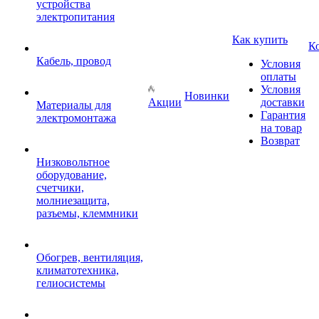
устройства
электропитания
Как купить
К
Кабель, провод
Условия
оплаты
Условия
Новинки
Акции
доставки
Материалы для
Гарантия
электромонтажа
на товар
Возврат
Низковольтное
оборудование,
счетчики,
молниезащита,
разъемы, клеммники
Обогрев, вентиляция,
климатотехника,
гелиосистемы