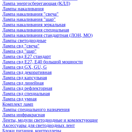
Лампа энергосберегающая (КЛЛ)
Лампы накаливания
Лампа накаливания "свеча"
Лампа накаливания "шар"
Лампа накаливания зеркальная
Лампа накаливания специальная
Лампа накаливания стандартная (ЛОН, МО)
Лампы светодиодные
Лампа свд "свеча"
Лампа свд "шар"
Лампа свд E27 стандарт
Лампа свд E27, Е40 большой мощности
Лампа свд GX, GU, G
Лампа свд декоративная
Лампа свд капсульная
Лампа свд линейная
Лампа свд рефлекторная
Лампа свд специальная
Лампа свд умная
Комплект ламп
Лампы специального назначения
Лампа инфракрасная
Ленты, модули светодиодные и комлектующие
Аксессуары для светодиодных лент
Блоки питания, контроллеры