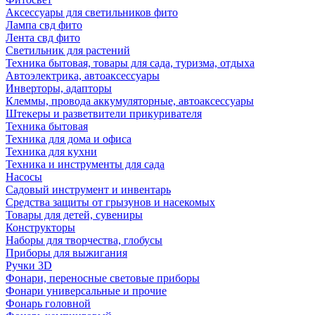
Аксессуары для светильников фито
Лампа свд фито
Лента свд фито
Светильник для растений
Техника бытовая, товары для сада, туризма, отдыха
Автоэлектрика, автоаксессуары
Инверторы, адапторы
Клеммы, провода аккумуляторные, автоаксессуары
Штекеры и разветвители прикуривателя
Техника бытовая
Техника для дома и офиса
Техника для кухни
Техника и инструменты для сада
Насосы
Садовый инструмент и инвентарь
Средства защиты от грызунов и насекомых
Товары для детей, сувениры
Конструкторы
Наборы для творчества, глобусы
Приборы для выжигания
Ручки 3D
Фонари, переносные световые приборы
Фонари универсальные и прочие
Фонарь головной