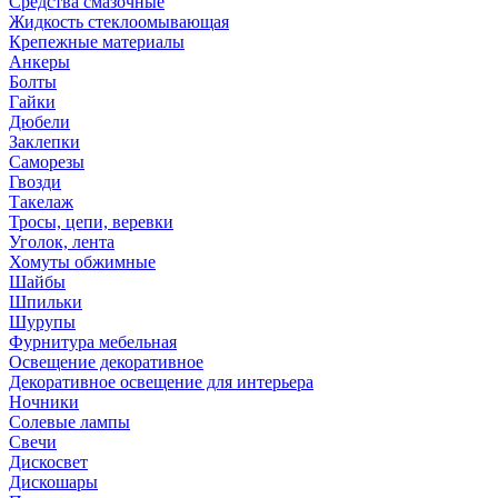
Средства смазочные
Жидкость стеклоомывающая
Крепежные материалы
Анкеры
Болты
Гайки
Дюбели
Заклепки
Саморезы
Гвозди
Такелаж
Тросы, цепи, веревки
Уголок, лента
Хомуты обжимные
Шайбы
Шпильки
Шурупы
Фурнитура мебельная
Освещение декоративное
Декоративное освещение для интерьера
Ночники
Солевые лампы
Свечи
Дискосвет
Дискошары