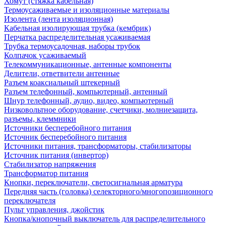
Хомут (стяжка кабельная)
Термоусаживаемые и изоляционные материалы
Изолента (лента изоляционная)
Кабельная изолирующая трубка (кембрик)
Перчатка распределительная усаживаемая
Трубка термоусадочная, наборы трубок
Колпачок усаживаемый
Телекоммуникационные, антенные компоненты
Делители, ответвители антенные
Разъем коаксиальный штекерный
Разъем телефонный, компьютерный, антенный
Шнур телефонный, аудио, видео, компьютерный
Низковольтное оборудование, счетчики, молниезащита,
разъемы, клеммники
Источники бесперебойного питания
Источник бесперебойного питания
Источники питания, трансформаторы, стабилизаторы
Источник питания (инвертор)
Стабилизатор напряжения
Трансформатор питания
Кнопки, переключатели, светосигнальная арматура
Передняя часть (головка) селекторного/многопозиционного
переключателя
Пульт управления, джойстик
Кнопка/кнопочный выключатель для распределительного