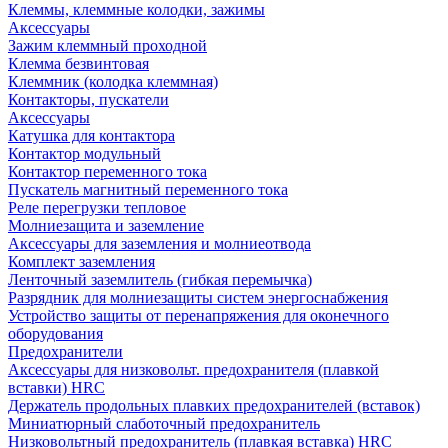
Клеммы, клеммные колодки, зажимы
Аксессуары
Зажим клеммный проходной
Клемма безвинтовая
Клеммник (колодка клеммная)
Контакторы, пускатели
Аксессуары
Катушка для контактора
Контактор модульный
Контактор переменного тока
Пускатель магнитный переменного тока
Реле перегрузки тепловое
Молниезащита и заземление
Аксессуары для заземления и молниеотвода
Комплект заземления
Ленточный заземлитель (гибкая перемычка)
Разрядник для молниезащиты систем энергоснабжения
Устройство защиты от перенапряжения для оконечного
оборудования
Предохранители
Аксессуары для низковольт. предохранителя (плавкой
вставки) HRC
Держатель продольных плавких предохранителей (вставок)
Миниатюрный слаботочный предохранитель
Низковольтный предохранитель (плавкая вставка) HRC