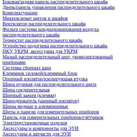
Боковая/задняя панель распределительного шкафа
Дверь/панель управления распределительного шкафа
Комплектующие
Микроклимат щитов и шкафов
Вентилятор распределительного шкафа
Фильтр системы кондиционирования воздуха
распределительного шкафа
Термостат распределительного шкафа
Устройство подогрева распределительного шкафа
НКУ, УКРМ, аксессуары для УКРМ
Малый распределительный щит, укомплектованный
приборами
Системы сборных шин
Клеммник силовой/клеммный блок
Опорный изолятор/изолирующая втулка
Шина нулевая для распределительного щита
Шина соединительная
Шинный зажим (клемма)
Шинодержатель (шинный изолятор)
Шины медные и алюминиевые
Щиты и панели для измерительных приборов
Панель для измерительных приборов/счётчиков
Электроустановочные изделия
Аксессуары и компоненты для ЭУИ
Аксессуары и запчасти для ЭУИ