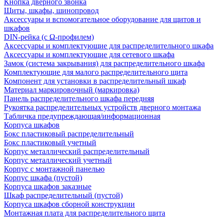
Кнопка дверного звонка
Щиты, шкафы, шинопровод
Аксессуары и вспомогательное оборудование для щитов и
шкафов
DIN-рейка (с Ω-профилем)
Аксессуары и комплектующие для распределительного шкафа
Аксессуары и комплектующие для сетевого шкафа
Замок (система закрывания) для распределительного шкафа
Комплектующие для малого распределительного щита
Компонент для установки в распределительный шкаф
Материал маркировочный (маркировка)
Панель распределительного шкафа передняя
Рукоятка распределительных устройств дверного монтажа
Табличка предупреждающая/информационная
Корпуса шкафов
Бокс пластиковый распределительный
Бокс пластиковый учетный
Корпус металлический распределительный
Корпус металлический учетный
Корпус с монтажной панелью
Корпус шкафа (пустой)
Корпуса шкафов заказные
Шкаф распределительный (пустой)
Корпуса шкафов сборной конструкции
Монтажная плата для распределительного щита