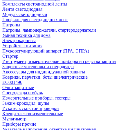
Комплекты светодиодной ленты
Лента светодиодная
Модуль светодиодный
Профиль для светодиодных лент
Патроны
Патроны, ламподержатели, стартеродержатели
Умная техника для дома
Электрокарнизы
Устройства питания
Пускорегулирующий аппарат (ПРА, ЭПРА)
Стартер
Инструмент, измерительные приборы и средства защиты
Защитные материалы и спецодежда
Аксессуары для индивидуальной защиты
Коврики, перчатки, боты диэлектрические
EC001496
Очки защитные
Спецодежда и обувь
Измерительные приборы, тестеры
Зажим-крокодил, щупы
Искатель скрытой проводки
Клещи электроизмерительные
Мультиметр
Приборы прочие
Указатель напряжения, отвертка индикаторная