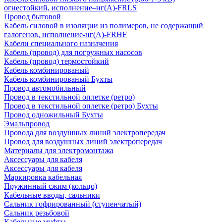
огнестойкий, исполнение–нг(А)-FRLS
Провод бытовой
Кабель силовой в изоляции из полимеров, не содержащий
галогенов, исполнение-нг(А)-FRHF
Кабели специального назначения
Кабель (провод) для погружных насосов
Кабель (провод) термостойкий
Кабель комбинированый
Кабель комбинированый Бухты
Провод автомобильный
Провод в текстильной оплетке (ретро)
Провод в текстильной оплетке (ретро) Бухты
Провод одножильный Бухты
Эмальпровод
Провода для воздушных линий электропередач
Провод для воздушных линий электропередач
Материалы для электромонтажа
Аксессуары для кабеля
Аксессуары для кабеля
Маркировка кабельная
Пружинный сжим (кольцо)
Кабельные вводы, сальники
Сальник гофрированный (ступенчатый)
Сальник резьбовой
Кабельные муфты