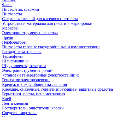
Флюс
Пистолеты, стержни
Пистолеты
Стержень клеевой для клеевого пистолета
Устройства и материалы для печати и маркировки
Маркеры
Электроинструмент и оснастка
Дрели
Перфораторы
Пистолеты газовые гвоздезабивные и комплектующие
Расходные материалы
Термофены
Шлифмашины
Шуруповерты, отвертки
Электроинструмент прочий
Установки генераторные (электростанции)
Генератор электроэнергии
Крепеж и химия общего назначения
Клеящие, смазочные, герметизирующие и защитные средства
Герметики, пасты, пена монтажная
Клей
Лента клейкая
Растворители, очистители, краски
Средства защитные