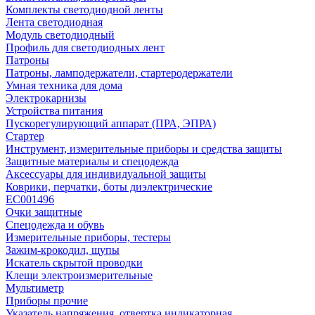
Комплекты светодиодной ленты
Лента светодиодная
Модуль светодиодный
Профиль для светодиодных лент
Патроны
Патроны, ламподержатели, стартеродержатели
Умная техника для дома
Электрокарнизы
Устройства питания
Пускорегулирующий аппарат (ПРА, ЭПРА)
Стартер
Инструмент, измерительные приборы и средства защиты
Защитные материалы и спецодежда
Аксессуары для индивидуальной защиты
Коврики, перчатки, боты диэлектрические
EC001496
Очки защитные
Спецодежда и обувь
Измерительные приборы, тестеры
Зажим-крокодил, щупы
Искатель скрытой проводки
Клещи электроизмерительные
Мультиметр
Приборы прочие
Указатель напряжения, отвертка индикаторная