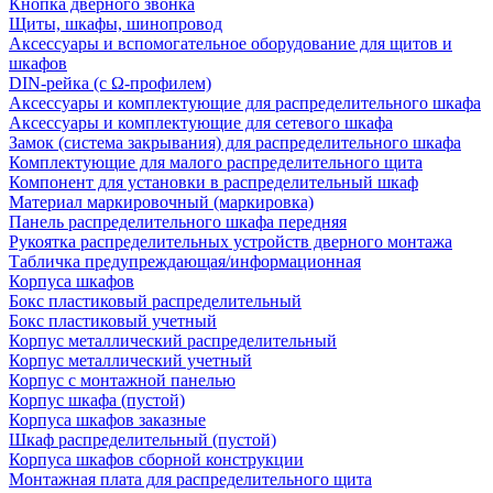
Кнопка дверного звонка
Щиты, шкафы, шинопровод
Аксессуары и вспомогательное оборудование для щитов и
шкафов
DIN-рейка (с Ω-профилем)
Аксессуары и комплектующие для распределительного шкафа
Аксессуары и комплектующие для сетевого шкафа
Замок (система закрывания) для распределительного шкафа
Комплектующие для малого распределительного щита
Компонент для установки в распределительный шкаф
Материал маркировочный (маркировка)
Панель распределительного шкафа передняя
Рукоятка распределительных устройств дверного монтажа
Табличка предупреждающая/информационная
Корпуса шкафов
Бокс пластиковый распределительный
Бокс пластиковый учетный
Корпус металлический распределительный
Корпус металлический учетный
Корпус с монтажной панелью
Корпус шкафа (пустой)
Корпуса шкафов заказные
Шкаф распределительный (пустой)
Корпуса шкафов сборной конструкции
Монтажная плата для распределительного щита