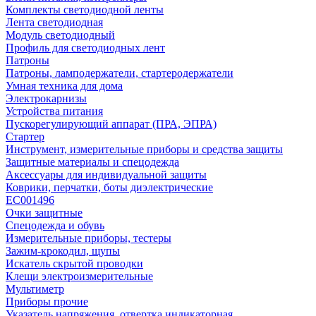
Комплекты светодиодной ленты
Лента светодиодная
Модуль светодиодный
Профиль для светодиодных лент
Патроны
Патроны, ламподержатели, стартеродержатели
Умная техника для дома
Электрокарнизы
Устройства питания
Пускорегулирующий аппарат (ПРА, ЭПРА)
Стартер
Инструмент, измерительные приборы и средства защиты
Защитные материалы и спецодежда
Аксессуары для индивидуальной защиты
Коврики, перчатки, боты диэлектрические
EC001496
Очки защитные
Спецодежда и обувь
Измерительные приборы, тестеры
Зажим-крокодил, щупы
Искатель скрытой проводки
Клещи электроизмерительные
Мультиметр
Приборы прочие
Указатель напряжения, отвертка индикаторная