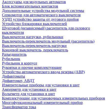
Аксессуары для модульных автоматов
Блок вспомогательных контактов
Дополнительные устройства модульной системы
Сервомотор для автоматического выключателя
УЗДП устройство защиты от дугового пробоя
Устройство блокировки выключателей
Шунтовой (независимый) расцепитель для силового
выключателя
Выключатели нагрузки, рубильники
Выключатель-переключатель модульный (расцепитель)
Выключатель-переключатель нагрузки
Концевой выключатель, переключатель
Разъединитель
Рубильник
Рубильник в корпусе
Рукоятки и прочие комплектующие
Устройства автоматического ввода резерва (АВР)
Дифавтоматы
Дифавтомат, АВДТ
Измерительные приборы для установки в щит
Амперметр для установки в щит
Вольтметр для установки в щит
Комплектующие для установочных измерительных приборов
Многофункциональный измерительный прибор
Трансформатор тока