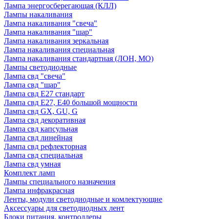
Лампа энергосберегающая (КЛЛ)
Лампы накаливания
Лампа накаливания "свеча"
Лампа накаливания "шар"
Лампа накаливания зеркальная
Лампа накаливания специальная
Лампа накаливания стандартная (ЛОН, МО)
Лампы светодиодные
Лампа свд "свеча"
Лампа свд "шар"
Лампа свд E27 стандарт
Лампа свд E27, Е40 большой мощности
Лампа свд GX, GU, G
Лампа свд декоративная
Лампа свд капсульная
Лампа свд линейная
Лампа свд рефлекторная
Лампа свд специальная
Лампа свд умная
Комплект ламп
Лампы специального назначения
Лампа инфракрасная
Ленты, модули светодиодные и комлектующие
Аксессуары для светодиодных лент
Блоки питания, контроллеры