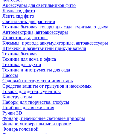
Аксессуары для светильников фито
Лампа свд фито
Лента свд фито
Светильник для растений
Техника бытовая, товары для сада, туризма, отдыха
Автоэлектрика, автоаксессуары
Инверторы, адапторы
Клеммы, провода аккумуляторные, автоаксессуары
Штекеры и разветвители прикуривателя
Техника бытовая
Техника для дома и офиса
Техника для кухни
Техника и инструменты для сада
Насосы
Садовый инструмент и инвентарь
Средства защиты от грызунов и насекомых
Товары для детей, сувениры
Конструкторы
Наборы для творчества, глобусы
Приборы для выжигания
Ручки 3D
Фонари, переносные световые приборы
Фонари универсальные и прочие
Фонарь головной