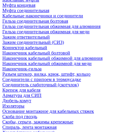
Муфта концевая
Муфта соединительная
Кабельные наконечники и соединители
Гильза соединительная болтовая
Гильза соединительная обжимная для алюминия
Гильза соединительная обжимная для меди
Зажим ответвительный
Зажим соединительный (СИЗ)
Коннектор кабельный
Наконечник кабельный болтовой
Наконечник кабельный обжимной для алюминия
Наконечник кабельный обжимной для меди
Наконечник-гильза
Разъем штекер, вилка, крюк, штифт, кольцо
Соединители с припоем в термоусадке
Соединитель слаботочный (скотчлок)
Крепеж для кабеля
Арматура для СИП
Дюбель-хомут
Изоляторы
Основание монтажное для кабельных стяжек
Скоба под гвоздь
Скобы, серьги, зажимы крепежные
Спираль, лента монтажная