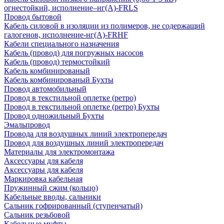
огнестойкий, исполнение–нг(А)-FRLS
Провод бытовой
Кабель силовой в изоляции из полимеров, не содержащий
галогенов, исполнение-нг(А)-FRHF
Кабели специального назначения
Кабель (провод) для погружных насосов
Кабель (провод) термостойкий
Кабель комбинированый
Кабель комбинированый Бухты
Провод автомобильный
Провод в текстильной оплетке (ретро)
Провод в текстильной оплетке (ретро) Бухты
Провод одножильный Бухты
Эмальпровод
Провода для воздушных линий электропередач
Провод для воздушных линий электропередач
Материалы для электромонтажа
Аксессуары для кабеля
Аксессуары для кабеля
Маркировка кабельная
Пружинный сжим (кольцо)
Кабельные вводы, сальники
Сальник гофрированный (ступенчатый)
Сальник резьбовой
Кабельные муфты