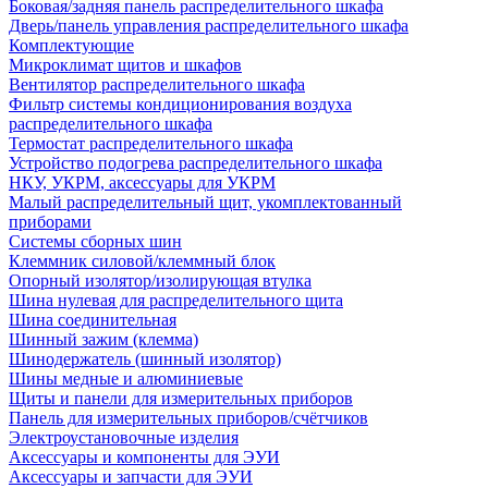
Боковая/задняя панель распределительного шкафа
Дверь/панель управления распределительного шкафа
Комплектующие
Микроклимат щитов и шкафов
Вентилятор распределительного шкафа
Фильтр системы кондиционирования воздуха
распределительного шкафа
Термостат распределительного шкафа
Устройство подогрева распределительного шкафа
НКУ, УКРМ, аксессуары для УКРМ
Малый распределительный щит, укомплектованный
приборами
Системы сборных шин
Клеммник силовой/клеммный блок
Опорный изолятор/изолирующая втулка
Шина нулевая для распределительного щита
Шина соединительная
Шинный зажим (клемма)
Шинодержатель (шинный изолятор)
Шины медные и алюминиевые
Щиты и панели для измерительных приборов
Панель для измерительных приборов/счётчиков
Электроустановочные изделия
Аксессуары и компоненты для ЭУИ
Аксессуары и запчасти для ЭУИ