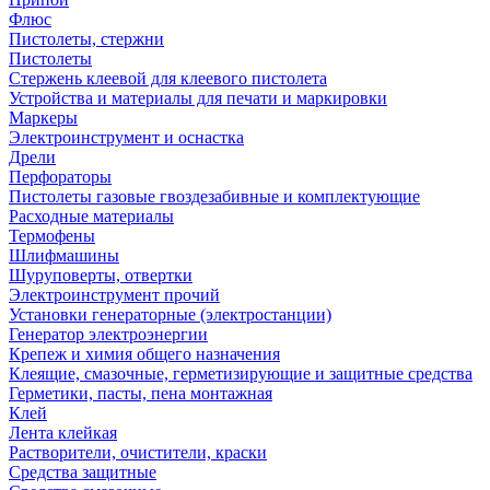
Флюс
Пистолеты, стержни
Пистолеты
Стержень клеевой для клеевого пистолета
Устройства и материалы для печати и маркировки
Маркеры
Электроинструмент и оснастка
Дрели
Перфораторы
Пистолеты газовые гвоздезабивные и комплектующие
Расходные материалы
Термофены
Шлифмашины
Шуруповерты, отвертки
Электроинструмент прочий
Установки генераторные (электростанции)
Генератор электроэнергии
Крепеж и химия общего назначения
Клеящие, смазочные, герметизирующие и защитные средства
Герметики, пасты, пена монтажная
Клей
Лента клейкая
Растворители, очистители, краски
Средства защитные