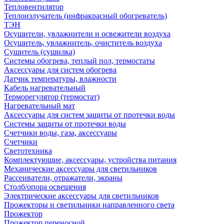
Тепловентилятор
Теплоизлучатель (инфракрасный обогреватель)
ТЭН
Осушители, увлажнители и освежители воздуха
Осушитель, увлажнитель, очиститель воздуха
Сушитель (сушилка)
Системы обогрева, теплый пол, термостаты
Аксессуары для систем обогрева
Датчик температуры, влажности
Кабель нагревательный
Терморегулятор (термостат)
Нагревательный мат
Аксессуары для систем защиты от протечки воды
Системы защиты от протечки воды
Счетчики воды, газа, аксессуары
Счетчики
Светотехника
Комплектующие, аксессуары, устройства питания
Механические аксессуары для светильников
Рассеиватели, отражатели, экраны
Столб/опора освещения
Электрические аксессуары для светильников
Прожекторы и светильники направленного света
Прожектор
Прожектор переносной