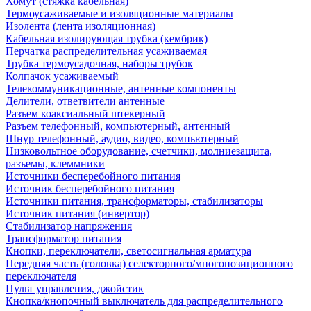
Хомут (стяжка кабельная)
Термоусаживаемые и изоляционные материалы
Изолента (лента изоляционная)
Кабельная изолирующая трубка (кембрик)
Перчатка распределительная усаживаемая
Трубка термоусадочная, наборы трубок
Колпачок усаживаемый
Телекоммуникационные, антенные компоненты
Делители, ответвители антенные
Разъем коаксиальный штекерный
Разъем телефонный, компьютерный, антенный
Шнур телефонный, аудио, видео, компьютерный
Низковольтное оборудование, счетчики, молниезащита,
разъемы, клеммники
Источники бесперебойного питания
Источник бесперебойного питания
Источники питания, трансформаторы, стабилизаторы
Источник питания (инвертор)
Стабилизатор напряжения
Трансформатор питания
Кнопки, переключатели, светосигнальная арматура
Передняя часть (головка) селекторного/многопозиционного
переключателя
Пульт управления, джойстик
Кнопка/кнопочный выключатель для распределительного