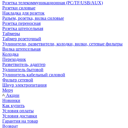
Розетка телекоммуникационная (PC/TF/USB/AUX)
Розетки силовые
Накладка для розеток
Разъем, розетка, вилка силовые
Розетка переносная
Розетка штепсельная
Таймеры
Таймер розеточный
Удлинители, разветвители, колодки, вилки, сетевые фильтры
Вилка штепсельная
Колодка
Переходник
Разветвитель, адаптер
Удлинитель бытовой
Удлинитель кабельный силовой
Фильтр сетевой
Шнур электропитания
Мерч
Акции
Новинки
Как купить
Условия оплаты
Условия доставки
Гарантия на товар
Возврат