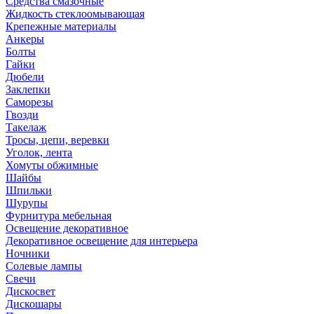
Средства смазочные
Жидкость стеклоомывающая
Крепежные материалы
Анкеры
Болты
Гайки
Дюбели
Заклепки
Саморезы
Гвозди
Такелаж
Тросы, цепи, веревки
Уголок, лента
Хомуты обжимные
Шайбы
Шпильки
Шурупы
Фурнитура мебельная
Освещение декоративное
Декоративное освещение для интерьера
Ночники
Солевые лампы
Свечи
Дискосвет
Дискошары