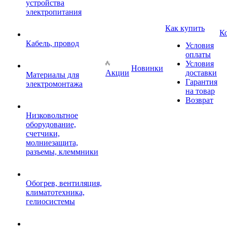
устройства
электропитания
Как купить
К
Кабель, провод
Условия
оплаты
Условия
Новинки
Акции
доставки
Материалы для
Гарантия
электромонтажа
на товар
Возврат
Низковольтное
оборудование,
счетчики,
молниезащита,
разъемы, клеммники
Обогрев, вентиляция,
климатотехника,
гелиосистемы