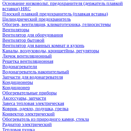
Основание низковольт. предохранителя (держатель плавкой
вставки) HRC
Плоский плавкий предохранитель (плавкая вставка)
Цилиндрический предохранитель
Обогрев, вентиляция, климатотехника, гелиосистемы
Вентиляторы
Вентилятор для оборудования
Вентилятор бытовой
Вентилятор для ванных комнат и кухонь
Каналы, воздуховоды, кроншетйны, регуляторы
Лючок вентиляционный
Решетка вентиляционная
Водонагреватели
Водонагреватель накопительный
Запчасти для водонагревателя
Кондиционеры
Кондиционер
Обогревательные приборы
Аксессуары, запчасти
Завеса тепловая электрическая
Коврик, одеяло, подушка, грелка
Конвектор электрический
Обогреватель из природного камня, стекла
Радиатор электрический
Тепловая пушка