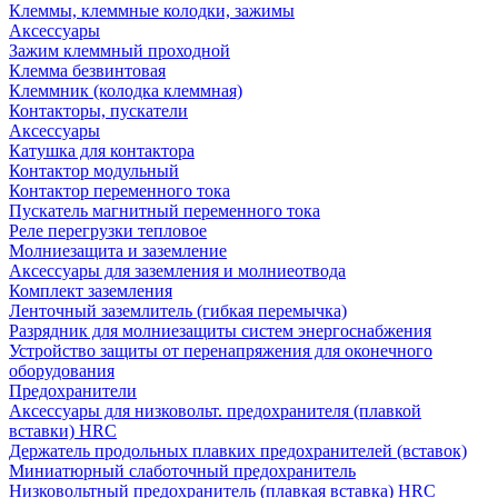
Клеммы, клеммные колодки, зажимы
Аксессуары
Зажим клеммный проходной
Клемма безвинтовая
Клеммник (колодка клеммная)
Контакторы, пускатели
Аксессуары
Катушка для контактора
Контактор модульный
Контактор переменного тока
Пускатель магнитный переменного тока
Реле перегрузки тепловое
Молниезащита и заземление
Аксессуары для заземления и молниеотвода
Комплект заземления
Ленточный заземлитель (гибкая перемычка)
Разрядник для молниезащиты систем энергоснабжения
Устройство защиты от перенапряжения для оконечного
оборудования
Предохранители
Аксессуары для низковольт. предохранителя (плавкой
вставки) HRC
Держатель продольных плавких предохранителей (вставок)
Миниатюрный слаботочный предохранитель
Низковольтный предохранитель (плавкая вставка) HRC