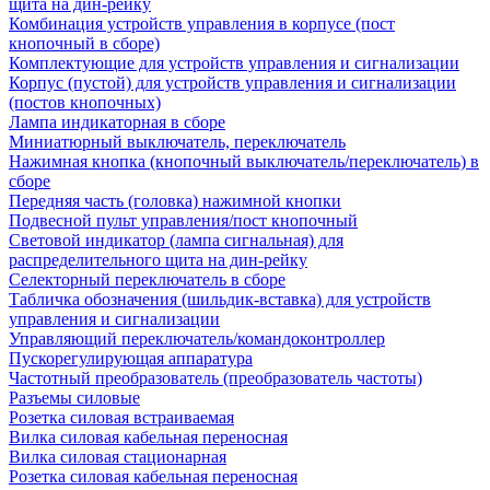
щита на дин-рейку
Комбинация устройств управления в корпусе (пост
кнопочный в сборе)
Комплектующие для устройств управления и сигнализации
Корпус (пустой) для устройств управления и сигнализации
(постов кнопочных)
Лампа индикаторная в сборе
Миниатюрный выключатель, переключатель
Нажимная кнопка (кнопочный выключатель/переключатель) в
сборе
Передняя часть (головка) нажимной кнопки
Подвесной пульт управления/пост кнопочный
Световой индикатор (лампа сигнальная) для
распределительного щита на дин-рейку
Селекторный переключатель в сборе
Табличка обозначения (шильдик-вставка) для устройств
управления и сигнализации
Управляющий переключатель/командоконтроллер
Пускорегулирующая аппаратура
Частотный преобразователь (преобразователь частоты)
Разъемы силовые
Розетка силовая встраиваемая
Вилка силовая кабельная переносная
Вилка силовая стационарная
Розетка силовая кабельная переносная