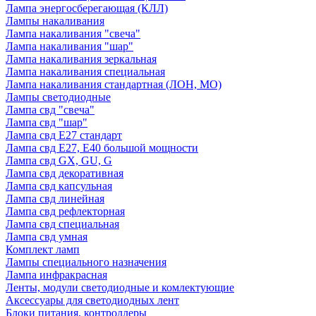
Лампа энергосберегающая (КЛЛ)
Лампы накаливания
Лампа накаливания "свеча"
Лампа накаливания "шар"
Лампа накаливания зеркальная
Лампа накаливания специальная
Лампа накаливания стандартная (ЛОН, МО)
Лампы светодиодные
Лампа свд "свеча"
Лампа свд "шар"
Лампа свд E27 стандарт
Лампа свд E27, Е40 большой мощности
Лампа свд GX, GU, G
Лампа свд декоративная
Лампа свд капсульная
Лампа свд линейная
Лампа свд рефлекторная
Лампа свд специальная
Лампа свд умная
Комплект ламп
Лампы специального назначения
Лампа инфракрасная
Ленты, модули светодиодные и комлектующие
Аксессуары для светодиодных лент
Блоки питания, контроллеры