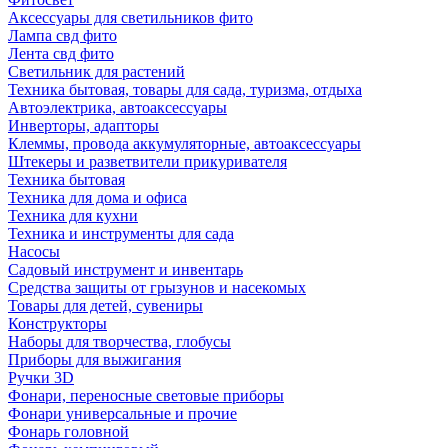
Аксессуары для светильников фито
Лампа свд фито
Лента свд фито
Светильник для растений
Техника бытовая, товары для сада, туризма, отдыха
Автоэлектрика, автоаксессуары
Инверторы, адапторы
Клеммы, провода аккумуляторные, автоаксессуары
Штекеры и разветвители прикуривателя
Техника бытовая
Техника для дома и офиса
Техника для кухни
Техника и инструменты для сада
Насосы
Садовый инструмент и инвентарь
Средства защиты от грызунов и насекомых
Товары для детей, сувениры
Конструкторы
Наборы для творчества, глобусы
Приборы для выжигания
Ручки 3D
Фонари, переносные световые приборы
Фонари универсальные и прочие
Фонарь головной