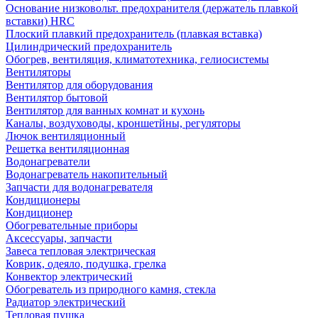
Основание низковольт. предохранителя (держатель плавкой
вставки) HRC
Плоский плавкий предохранитель (плавкая вставка)
Цилиндрический предохранитель
Обогрев, вентиляция, климатотехника, гелиосистемы
Вентиляторы
Вентилятор для оборудования
Вентилятор бытовой
Вентилятор для ванных комнат и кухонь
Каналы, воздуховоды, кроншетйны, регуляторы
Лючок вентиляционный
Решетка вентиляционная
Водонагреватели
Водонагреватель накопительный
Запчасти для водонагревателя
Кондиционеры
Кондиционер
Обогревательные приборы
Аксессуары, запчасти
Завеса тепловая электрическая
Коврик, одеяло, подушка, грелка
Конвектор электрический
Обогреватель из природного камня, стекла
Радиатор электрический
Тепловая пушка