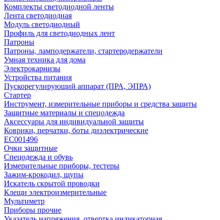
Комплекты светодиодной ленты
Лента светодиодная
Модуль светодиодный
Профиль для светодиодных лент
Патроны
Патроны, ламподержатели, стартеродержатели
Умная техника для дома
Электрокарнизы
Устройства питания
Пускорегулирующий аппарат (ПРА, ЭПРА)
Стартер
Инструмент, измерительные приборы и средства защиты
Защитные материалы и спецодежда
Аксессуары для индивидуальной защиты
Коврики, перчатки, боты диэлектрические
EC001496
Очки защитные
Спецодежда и обувь
Измерительные приборы, тестеры
Зажим-крокодил, щупы
Искатель скрытой проводки
Клещи электроизмерительные
Мультиметр
Приборы прочие
Указатель напряжения, отвертка индикаторная