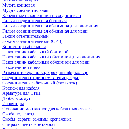
Муфта концевая
Муфта соединительная
Кабельные наконечники и соединители
Гильза соединительная болтовая
Гильза соединительная обжимная для алюминия
Гильза соединительная обжимная для меди
Зажим ответвительный
Зажим соединительный (СИЗ)
Коннектор кабельный
Наконечник кабельный болтовой
Наконечник кабельный обжимной для алюминия
Наконечник кабельный обжимной для меди
Наконечник-гильза
Разъем штекер, вилка, крюк, штифт, кольцо
Соединители с припоем в термоусадке
Соединитель слаботочный (скотчлок)
Крепеж для кабеля
Арматура для СИП
Дюбель-хомут
Изоляторы
Основание монтажное для кабельных стяжек
Скоба под гвоздь
Скобы, серьги, зажимы крепежные
Спираль, лента монтажная