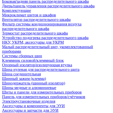
Боковая/задняя панель распределительного шкафа
Дверь/панель управления распределительного шкафа
Комплектующие
Микроклимат щитов и шкафов
Вентилятор распределительного шкафа
Фильтр системы кондиционирования воздуха
распределительного шкафа
Термостат распределительного шкафа
Устройство подогрева распределительного шкафа
НКУ, УКРМ, аксессуары для УКРМ
Малый распределительный щит, укомплектованный
приборами
Системы сборных шин
Клеммник силовой/клеммный блок
Опорный изолятор/изолирующая втулка
Шина нулевая для распределительного щита
Шина соединительная
Шинный зажим (клемма)
Шинодержатель (шинный изолятор)
Шины медные и алюминиевые
Щиты и панели для измерительных приборов
Панель для измерительных приборов/счётчиков
Электроустановочные изделия
Аксессуары и компоненты для ЭУИ
Аксессуары и запчасти для ЭУИ