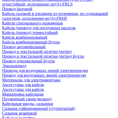
огнестойкий, исполнение–нг(А)-FRLS
Провод бытовой
Кабель силовой в изоляции из полимеров, не содержащий
галогенов, исполнение-нг(А)-FRHF
Кабели специального назначения
Кабель (провод) для погружных насосов
Кабель (провод) термостойкий
Кабель комбинированый
Кабель комбинированый Бухты
Провод автомобильный
Провод в текстильной оплетке (ретро)
Провод в текстильной оплетке (ретро) Бухты
Провод одножильный Бухты
Эмальпровод
Провода для воздушных линий электропередач
Провод для воздушных линий электропередач
Материалы для электромонтажа
Аксессуары для кабеля
Аксессуары для кабеля
Маркировка кабельная
Пружинный сжим (кольцо)
Кабельные вводы, сальники
Сальник гофрированный (ступенчатый)
Сальник резьбовой
Кабельные муфты