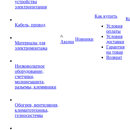
устройства
электропитания
Как купить
К
Кабель, провод
Условия
оплаты
Условия
Новинки
Акции
доставки
Материалы для
Гарантия
электромонтажа
на товар
Возврат
Низковольтное
оборудование,
счетчики,
молниезащита,
разъемы, клеммники
Обогрев, вентиляция,
климатотехника,
гелиосистемы