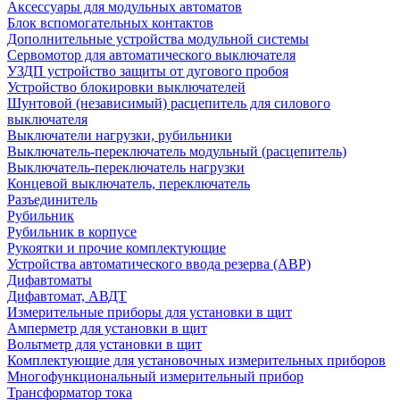
Аксессуары для модульных автоматов
Блок вспомогательных контактов
Дополнительные устройства модульной системы
Сервомотор для автоматического выключателя
УЗДП устройство защиты от дугового пробоя
Устройство блокировки выключателей
Шунтовой (независимый) расцепитель для силового
выключателя
Выключатели нагрузки, рубильники
Выключатель-переключатель модульный (расцепитель)
Выключатель-переключатель нагрузки
Концевой выключатель, переключатель
Разъединитель
Рубильник
Рубильник в корпусе
Рукоятки и прочие комплектующие
Устройства автоматического ввода резерва (АВР)
Дифавтоматы
Дифавтомат, АВДТ
Измерительные приборы для установки в щит
Амперметр для установки в щит
Вольтметр для установки в щит
Комплектующие для установочных измерительных приборов
Многофункциональный измерительный прибор
Трансформатор тока