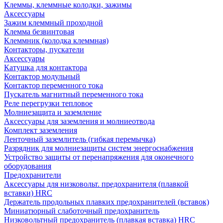
Клеммы, клеммные колодки, зажимы
Аксессуары
Зажим клеммный проходной
Клемма безвинтовая
Клеммник (колодка клеммная)
Контакторы, пускатели
Аксессуары
Катушка для контактора
Контактор модульный
Контактор переменного тока
Пускатель магнитный переменного тока
Реле перегрузки тепловое
Молниезащита и заземление
Аксессуары для заземления и молниеотвода
Комплект заземления
Ленточный заземлитель (гибкая перемычка)
Разрядник для молниезащиты систем энергоснабжения
Устройство защиты от перенапряжения для оконечного
оборудования
Предохранители
Аксессуары для низковольт. предохранителя (плавкой
вставки) HRC
Держатель продольных плавких предохранителей (вставок)
Миниатюрный слаботочный предохранитель
Низковольтный предохранитель (плавкая вставка) HRC