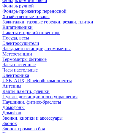
Фонарь кемпинговый
Фонарь ручной
Фонарь-прожектор переносной
Хозяйственные товары
Зажигалки, газовые горелки, резаки, плитки
Кипятильники
Пакеты и прочий инвентарь
Посуда, весы
Электросушители
Часы, метеостанции, термометры
Метеостанции
Термометры бытовые
Часы настенные
Часы настольные
Электроника
USB, AUX, Bluetooth компоненты
Антенны
Карты памяти, флешки
Пульты дистанционного управления
Наушники, фитнес-браслеты
Домофоны
Домофон
Звонки, кнопки и аксессуары
Звонок
Звонок громкого боя