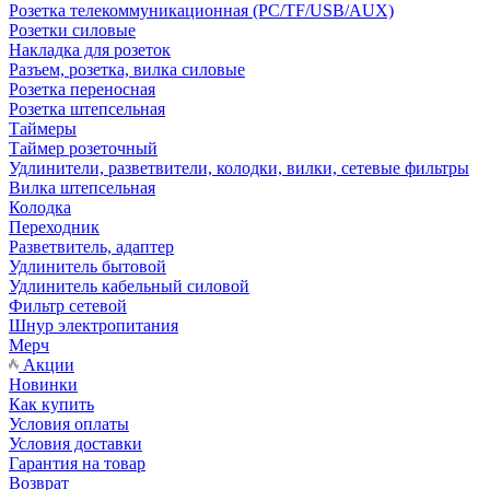
Розетка телекоммуникационная (PC/TF/USB/AUX)
Розетки силовые
Накладка для розеток
Разъем, розетка, вилка силовые
Розетка переносная
Розетка штепсельная
Таймеры
Таймер розеточный
Удлинители, разветвители, колодки, вилки, сетевые фильтры
Вилка штепсельная
Колодка
Переходник
Разветвитель, адаптер
Удлинитель бытовой
Удлинитель кабельный силовой
Фильтр сетевой
Шнур электропитания
Мерч
Акции
Новинки
Как купить
Условия оплаты
Условия доставки
Гарантия на товар
Возврат