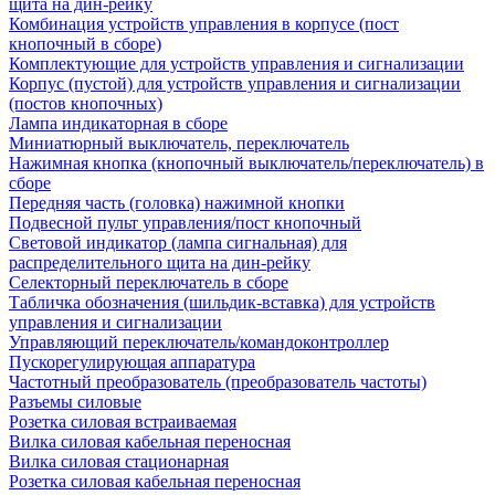
щита на дин-рейку
Комбинация устройств управления в корпусе (пост
кнопочный в сборе)
Комплектующие для устройств управления и сигнализации
Корпус (пустой) для устройств управления и сигнализации
(постов кнопочных)
Лампа индикаторная в сборе
Миниатюрный выключатель, переключатель
Нажимная кнопка (кнопочный выключатель/переключатель) в
сборе
Передняя часть (головка) нажимной кнопки
Подвесной пульт управления/пост кнопочный
Световой индикатор (лампа сигнальная) для
распределительного щита на дин-рейку
Селекторный переключатель в сборе
Табличка обозначения (шильдик-вставка) для устройств
управления и сигнализации
Управляющий переключатель/командоконтроллер
Пускорегулирующая аппаратура
Частотный преобразователь (преобразователь частоты)
Разъемы силовые
Розетка силовая встраиваемая
Вилка силовая кабельная переносная
Вилка силовая стационарная
Розетка силовая кабельная переносная