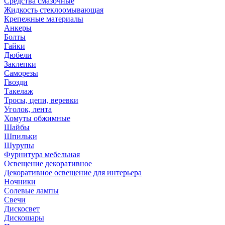
Средства смазочные
Жидкость стеклоомывающая
Крепежные материалы
Анкеры
Болты
Гайки
Дюбели
Заклепки
Саморезы
Гвозди
Такелаж
Тросы, цепи, веревки
Уголок, лента
Хомуты обжимные
Шайбы
Шпильки
Шурупы
Фурнитура мебельная
Освещение декоративное
Декоративное освещение для интерьера
Ночники
Солевые лампы
Свечи
Дискосвет
Дискошары