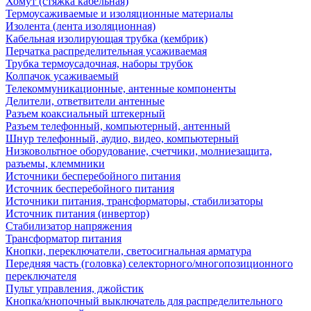
Хомут (стяжка кабельная)
Термоусаживаемые и изоляционные материалы
Изолента (лента изоляционная)
Кабельная изолирующая трубка (кембрик)
Перчатка распределительная усаживаемая
Трубка термоусадочная, наборы трубок
Колпачок усаживаемый
Телекоммуникационные, антенные компоненты
Делители, ответвители антенные
Разъем коаксиальный штекерный
Разъем телефонный, компьютерный, антенный
Шнур телефонный, аудио, видео, компьютерный
Низковольтное оборудование, счетчики, молниезащита,
разъемы, клеммники
Источники бесперебойного питания
Источник бесперебойного питания
Источники питания, трансформаторы, стабилизаторы
Источник питания (инвертор)
Стабилизатор напряжения
Трансформатор питания
Кнопки, переключатели, светосигнальная арматура
Передняя часть (головка) селекторного/многопозиционного
переключателя
Пульт управления, джойстик
Кнопка/кнопочный выключатель для распределительного