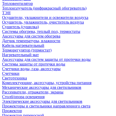
Тепловентилятор
Теплоизлучатель (инфракрасный обогреватель)
ТЭН
Осушители, увлажнители и освежители воздуха
Осушитель, увлажнитель, очиститель воздуха
Сушитель (сушилка)
Системы обогрева, теплый пол, термостаты
Аксессуары для систем обогрева
Датчик температуры, влажности
Кабель нагревательный
Терморегулятор (термостат)
Нагревательный мат
Аксессуары для систем защиты от протечки воды
Системы защиты от протечки воды
Счетчики воды, газа, аксессуары
Счетчики
Светотехника
Комплектующие, аксессуары, устройства питания
Механические аксессуары для светильников
Рассеиватели, отражатели, экраны
Столб/опора освещения
Электрические аксессуары для светильников
Прожекторы и светильники направленного света
Прожектор
Прожектор переносной