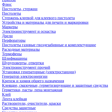
Флюс
Пистолеты, стержни
Пистолеты
Стержень клеевой для клеевого пистолета
Устройства и материалы для печати и маркировки
Маркеры
Электроинструмент и оснастка
Дрели
Перфораторы
Пистолеты газовые гвоздезабивные и комплектующие
Расходные материалы
Термофены
Шлифмашины
Шуруповерты, отвертки
Электроинструмент прочий
Установки генераторные (электростанции)
Генератор электроэнергии
Крепеж и химия общего назначения
Клеящие, смазочные, герметизирующие и защитные средства
Герметики, пасты, пена монтажная
Клей
Лента клейкая
Растворители, очистители, краски
Средства защитные