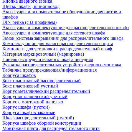
Кнопка дверного звонка
Щиты, шкафы, шинопровод
Аксессуары и вспомогательное оборудование для щитов и
шкафов
DIN-рейка (с Ω-профилем)
Аксессуары и комплектующие для распределительного шкафа
Аксессуары и комплектующие для сетевого шкафа
Замок (система закрывания) для распределительного шкафа
Комплектующие для малого распределительного щита
Компонент для установки в распределительный шкаф
Материал маркировочный (маркировка)
Панель распределительного шкафа передняя
Рукоятка распределительных устройств дверного монтажа
Табличка предупреждающая/информационная
Корпуса шкафов
Бокс пластиковый распределительный
Бокс пластиковый учетный
Корпус металлический распределительный
Корпус металлический учетный
Корпус с монтажной панелью
Корпус шкафа (пустой)
Корпуса шкафов заказные
Шкаф распределительный (пустой)
Корпуса шкафов сборной конструкции
Монтажная плата для распределительного щита