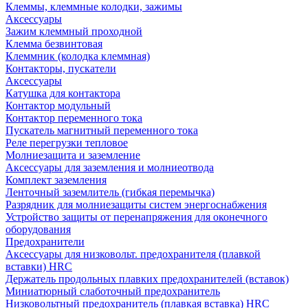
Клеммы, клеммные колодки, зажимы
Аксессуары
Зажим клеммный проходной
Клемма безвинтовая
Клеммник (колодка клеммная)
Контакторы, пускатели
Аксессуары
Катушка для контактора
Контактор модульный
Контактор переменного тока
Пускатель магнитный переменного тока
Реле перегрузки тепловое
Молниезащита и заземление
Аксессуары для заземления и молниеотвода
Комплект заземления
Ленточный заземлитель (гибкая перемычка)
Разрядник для молниезащиты систем энергоснабжения
Устройство защиты от перенапряжения для оконечного
оборудования
Предохранители
Аксессуары для низковольт. предохранителя (плавкой
вставки) HRC
Держатель продольных плавких предохранителей (вставок)
Миниатюрный слаботочный предохранитель
Низковольтный предохранитель (плавкая вставка) HRC