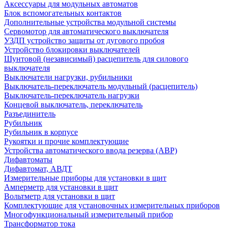
Аксессуары для модульных автоматов
Блок вспомогательных контактов
Дополнительные устройства модульной системы
Сервомотор для автоматического выключателя
УЗДП устройство защиты от дугового пробоя
Устройство блокировки выключателей
Шунтовой (независимый) расцепитель для силового
выключателя
Выключатели нагрузки, рубильники
Выключатель-переключатель модульный (расцепитель)
Выключатель-переключатель нагрузки
Концевой выключатель, переключатель
Разъединитель
Рубильник
Рубильник в корпусе
Рукоятки и прочие комплектующие
Устройства автоматического ввода резерва (АВР)
Дифавтоматы
Дифавтомат, АВДТ
Измерительные приборы для установки в щит
Амперметр для установки в щит
Вольтметр для установки в щит
Комплектующие для установочных измерительных приборов
Многофункциональный измерительный прибор
Трансформатор тока