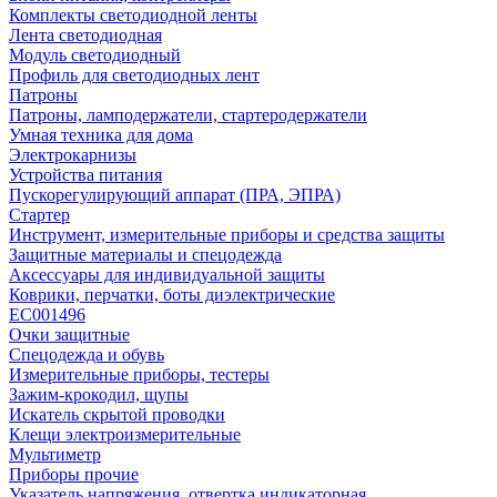
Комплекты светодиодной ленты
Лента светодиодная
Модуль светодиодный
Профиль для светодиодных лент
Патроны
Патроны, ламподержатели, стартеродержатели
Умная техника для дома
Электрокарнизы
Устройства питания
Пускорегулирующий аппарат (ПРА, ЭПРА)
Стартер
Инструмент, измерительные приборы и средства защиты
Защитные материалы и спецодежда
Аксессуары для индивидуальной защиты
Коврики, перчатки, боты диэлектрические
EC001496
Очки защитные
Спецодежда и обувь
Измерительные приборы, тестеры
Зажим-крокодил, щупы
Искатель скрытой проводки
Клещи электроизмерительные
Мультиметр
Приборы прочие
Указатель напряжения, отвертка индикаторная