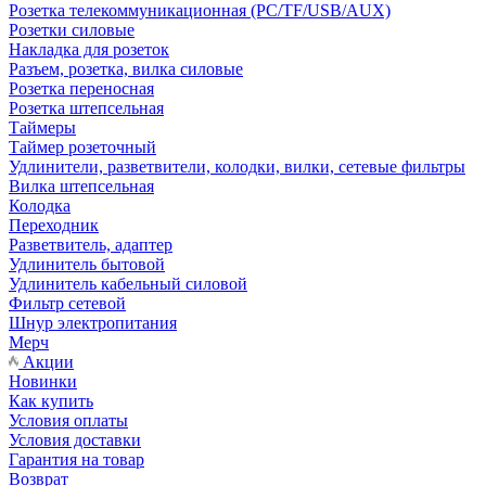
Розетка телекоммуникационная (PC/TF/USB/AUX)
Розетки силовые
Накладка для розеток
Разъем, розетка, вилка силовые
Розетка переносная
Розетка штепсельная
Таймеры
Таймер розеточный
Удлинители, разветвители, колодки, вилки, сетевые фильтры
Вилка штепсельная
Колодка
Переходник
Разветвитель, адаптер
Удлинитель бытовой
Удлинитель кабельный силовой
Фильтр сетевой
Шнур электропитания
Мерч
Акции
Новинки
Как купить
Условия оплаты
Условия доставки
Гарантия на товар
Возврат