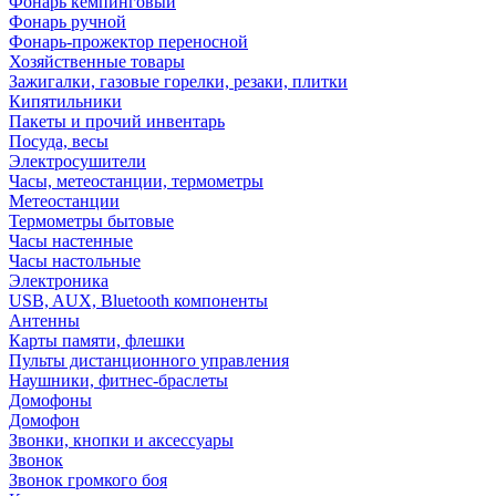
Фонарь кемпинговый
Фонарь ручной
Фонарь-прожектор переносной
Хозяйственные товары
Зажигалки, газовые горелки, резаки, плитки
Кипятильники
Пакеты и прочий инвентарь
Посуда, весы
Электросушители
Часы, метеостанции, термометры
Метеостанции
Термометры бытовые
Часы настенные
Часы настольные
Электроника
USB, AUX, Bluetooth компоненты
Антенны
Карты памяти, флешки
Пульты дистанционного управления
Наушники, фитнес-браслеты
Домофоны
Домофон
Звонки, кнопки и аксессуары
Звонок
Звонок громкого боя