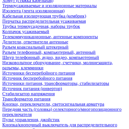
Хомут (стяжка кабельная)
Термоусаживаемые и изоляционные материалы
Изолента (лента изоляционная)
Кабельная изолирующая трубка (кембрик)
Перчатка распределительная усаживаемая
Трубка термоусадочная, наборы трубок
Колпачок усаживаемый
Телекоммуникационные, антенные компоненты
Делители, ответвители антенные
Разъем коаксиальный штекерный
Разъем телефонный, компьютерный, антенный
Шнур телефонный, аудио, видео, компьютерный
Низковольтное оборудование, счетчики, молниезащита,
разъемы, клеммники
Источники бесперебойного питания
Источник бесперебойного питания
Источники питания, трансформаторы, стабилизаторы
Источник питания (инвертор)
Стабилизатор напряжения
Трансформатор питания
Кнопки, переключатели, светосигнальная арматура
Передняя часть (головка) селекторного/многопозиционного
переключателя
Пульт управления, джойстик
Кнопка/кнопочный выключатель для распределительного