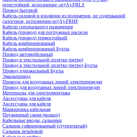
огнестойкий, исполнение–нг(А)-FRLS
Провод бытовой
Кабель силовой в изоляции из полимеров, не содержащий
галогенов, исполнение-нг(А)-FRHF
Кабели специального назначения
Кабель (провод) для погружных насосов
Кабель (провод) термостойкий
Кабель комбинированый
Кабель комбинированый Бухты
Провод автомобильный
Провод в текстильной оплетке (ретро)
Провод в текстильной оплетке (ретро) Бухты
Провод одножильный Бухты
Эмальпровод
Провода для воздушных линий электропередач
Провод для воздушных линий электропередач
Материалы для электромонтажа
Аксессуары для кабеля
Аксессуары для кабеля
Маркировка кабельная
Пружинный сжим (кольцо)
Кабельные вводы, сальники
Сальник гофрированный (ступенчатый)
Сальник резьбовой
Кабельные муфты