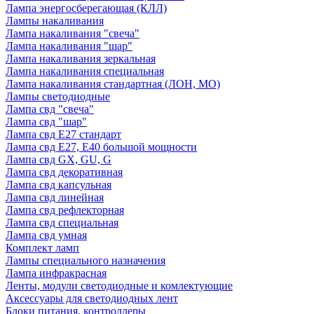
Лампа энергосберегающая (КЛЛ)
Лампы накаливания
Лампа накаливания "свеча"
Лампа накаливания "шар"
Лампа накаливания зеркальная
Лампа накаливания специальная
Лампа накаливания стандартная (ЛОН, МО)
Лампы светодиодные
Лампа свд "свеча"
Лампа свд "шар"
Лампа свд E27 стандарт
Лампа свд E27, Е40 большой мощности
Лампа свд GX, GU, G
Лампа свд декоративная
Лампа свд капсульная
Лампа свд линейная
Лампа свд рефлекторная
Лампа свд специальная
Лампа свд умная
Комплект ламп
Лампы специального назначения
Лампа инфракрасная
Ленты, модули светодиодные и комлектующие
Аксессуары для светодиодных лент
Блоки питания, контроллеры