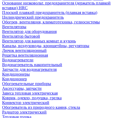
Основание низковольт. предохранителя (держатель плавкой
вставки) HRC
Плоский плавкий предохранитель (плавкая вставка)
Цилиндрический предохранитель
Обогрев, вентиляция, климатотехника, гелиосистемы
Вентиляторы
Вентилятор для оборудования
Вентилятор бытовой
Вентилятор для ванных комнат и кухонь
Каналы, воздуховоды, кроншетйны, регуляторы
Лючок вентиляционный
Решетка вентиляционная
Водонагреватели
Водонагреватель накопительный
Запчасти для водонагревателя
Кондиционеры
Кондиционер
Обогревательные приборы
Аксессуары, запчасти
Завеса тепловая электрическая
Коврик, одеяло, подушка, грелка
Конвектор электрический
Обогреватель из природного камня, стекла
Радиатор электрический
Тепловая пушка