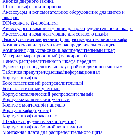
Кнопка дверного звонка
Щиты, шкафы, шинопровод
Аксессуары и вспомогательное оборудование для щитов и
шкафов
DIN-рейка (с Ω-профилем)
Аксессуары и комплектующие для распределительного шкафа
Аксессуары и комплектующие для сетевого шкафа
Замок (система закрывания) для распределительного шкафа
Комплектующие для малого распределительного щита
Компонент для установки в распределительный шкаф
Материал маркировочный (маркировка)
Панель распределительного шкафа передняя
Рукоятка распределительных устройств дверного монтажа
Табличка предупреждающая/информационная
Корпуса шкафов
Бокс пластиковый распределительный
Бокс пластиковый учетный
Корпус металлический распределительный
Корпус металлический учетный
Корпус с монтажной панелью
Корпус шкафа (пустой)
Корпуса шкафов заказные
Шкаф распределительный (пустой)
Корпуса шкафов сборной конструкции
Монтажная плата для распределительного щита