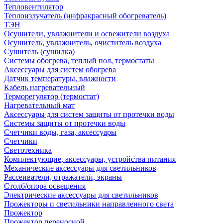
Тепловентилятор
Теплоизлучатель (инфракрасный обогреватель)
ТЭН
Осушители, увлажнители и освежители воздуха
Осушитель, увлажнитель, очиститель воздуха
Сушитель (сушилка)
Системы обогрева, теплый пол, термостаты
Аксессуары для систем обогрева
Датчик температуры, влажности
Кабель нагревательный
Терморегулятор (термостат)
Нагревательный мат
Аксессуары для систем защиты от протечки воды
Системы защиты от протечки воды
Счетчики воды, газа, аксессуары
Счетчики
Светотехника
Комплектующие, аксессуары, устройства питания
Механические аксессуары для светильников
Рассеиватели, отражатели, экраны
Столб/опора освещения
Электрические аксессуары для светильников
Прожекторы и светильники направленного света
Прожектор
Прожектор переносной