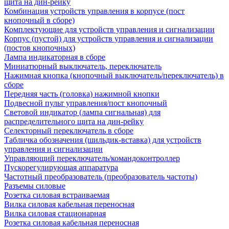
щита на дин-рейку
Комбинация устройств управления в корпусе (пост
кнопочный в сборе)
Комплектующие для устройств управления и сигнализации
Корпус (пустой) для устройств управления и сигнализации
(постов кнопочных)
Лампа индикаторная в сборе
Миниатюрный выключатель, переключатель
Нажимная кнопка (кнопочный выключатель/переключатель) в
сборе
Передняя часть (головка) нажимной кнопки
Подвесной пульт управления/пост кнопочный
Световой индикатор (лампа сигнальная) для
распределительного щита на дин-рейку
Селекторный переключатель в сборе
Табличка обозначения (шильдик-вставка) для устройств
управления и сигнализации
Управляющий переключатель/командоконтроллер
Пускорегулирующая аппаратура
Частотный преобразователь (преобразователь частоты)
Разъемы силовые
Розетка силовая встраиваемая
Вилка силовая кабельная переносная
Вилка силовая стационарная
Розетка силовая кабельная переносная