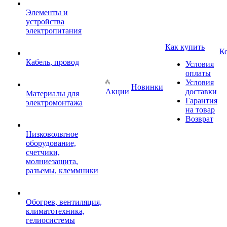
Элементы и
устройства
электропитания
Как купить
К
Кабель, провод
Условия
оплаты
Условия
Новинки
Акции
доставки
Материалы для
Гарантия
электромонтажа
на товар
Возврат
Низковольтное
оборудование,
счетчики,
молниезащита,
разъемы, клеммники
Обогрев, вентиляция,
климатотехника,
гелиосистемы