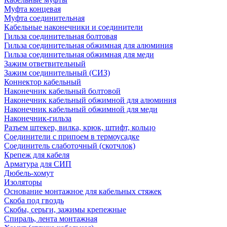
Муфта концевая
Муфта соединительная
Кабельные наконечники и соединители
Гильза соединительная болтовая
Гильза соединительная обжимная для алюминия
Гильза соединительная обжимная для меди
Зажим ответвительный
Зажим соединительный (СИЗ)
Коннектор кабельный
Наконечник кабельный болтовой
Наконечник кабельный обжимной для алюминия
Наконечник кабельный обжимной для меди
Наконечник-гильза
Разъем штекер, вилка, крюк, штифт, кольцо
Соединители с припоем в термоусадке
Соединитель слаботочный (скотчлок)
Крепеж для кабеля
Арматура для СИП
Дюбель-хомут
Изоляторы
Основание монтажное для кабельных стяжек
Скоба под гвоздь
Скобы, серьги, зажимы крепежные
Спираль, лента монтажная