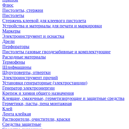
Флюс
Пистолеты, стержни
Пистолеты
Стержень клеевой для клеевого пистолета
Устройства и материалы для печати и маркировки
Маркеры
Электроинструмент и оснастка
Дрели
Перфораторы
Пистолеты газовые гвоздезабивные и комплектующие
Расходные материалы
Термофены
Шлифмашины
Шуруповерты, отвертки
Электроинструмент прочий
Установки генераторные (электростанции)
Генератор электроэнергии
Крепеж и химия общего назначения
Клеящие, смазочные, герметизирующие и защитные средства
Герметики, пасты, пена монтажная
Клей
Лента клейкая
Растворители, очистители, краски
Средства защитные