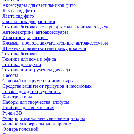
Аксессуары для светильников фито
Лампа свд фито
Лента свд фито
Светильник для растений
Техника бытовая, товары для сада, туризма, отдыха
Автоэлектрика, автоаксессуары
Инверторы, адапторы
Клеммы, провода аккумуляторные, автоаксессуары
Штекеры и разветвители прикуривателя
Техника бытовая
Техника для дома и офиса
Техника для кухни
Техника и инструменты для сада
Насосы
Садовый инструмент и инвентарь
Средства защиты от грызунов и насекомых
Товары для детей, сувениры
Конструкторы
Наборы для творчества, глобусы
Приборы для выжигания
Ручки 3D
Фонари, переносные световые приборы
Фонари универсальные и прочие
Фонарь головной