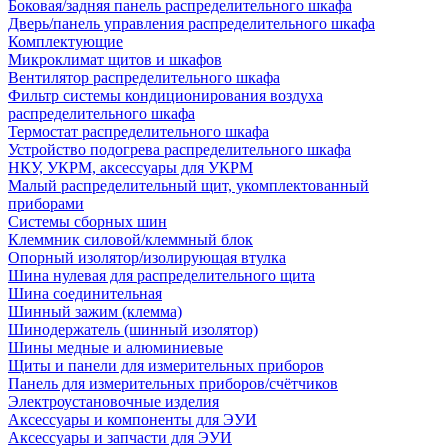
Боковая/задняя панель распределительного шкафа
Дверь/панель управления распределительного шкафа
Комплектующие
Микроклимат щитов и шкафов
Вентилятор распределительного шкафа
Фильтр системы кондиционирования воздуха
распределительного шкафа
Термостат распределительного шкафа
Устройство подогрева распределительного шкафа
НКУ, УКРМ, аксессуары для УКРМ
Малый распределительный щит, укомплектованный
приборами
Системы сборных шин
Клеммник силовой/клеммный блок
Опорный изолятор/изолирующая втулка
Шина нулевая для распределительного щита
Шина соединительная
Шинный зажим (клемма)
Шинодержатель (шинный изолятор)
Шины медные и алюминиевые
Щиты и панели для измерительных приборов
Панель для измерительных приборов/счётчиков
Электроустановочные изделия
Аксессуары и компоненты для ЭУИ
Аксессуары и запчасти для ЭУИ