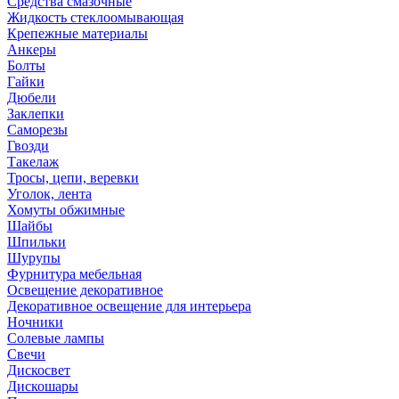
Средства смазочные
Жидкость стеклоомывающая
Крепежные материалы
Анкеры
Болты
Гайки
Дюбели
Заклепки
Саморезы
Гвозди
Такелаж
Тросы, цепи, веревки
Уголок, лента
Хомуты обжимные
Шайбы
Шпильки
Шурупы
Фурнитура мебельная
Освещение декоративное
Декоративное освещение для интерьера
Ночники
Солевые лампы
Свечи
Дискосвет
Дискошары