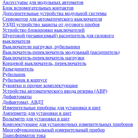
Аксессуары для модульных автоматов
Блок вспомогательных контактов
Дополнительные устройства модульной системы
Сервомотор для автоматического выключателя
УЗДП устройство защиты от дугового пробоя
Устройство блокировки выключателей
Шунтовой (независимый) расцепитель для силового
выключателя
Выключатели нагрузки, рубильники
Выключатель-переключатель модульный (расцепитель)
Выключатель-переключатель нагрузки
Концевой выключатель, переключатель
Разъединитель
Рубильник
Рубильник в корпусе
Рукоятки и прочие комплектующие
Устройства автоматического ввода резерва (АВР)
Дифавтоматы
Дифавтомат, АВДТ
Измерительные приборы для установки в щит
Амперметр для установки в щит
Вольтметр для установки в щит
Комплектующие для установочных измерительных приборов
Многофункциональный измерительный прибор
Трансформатор тока