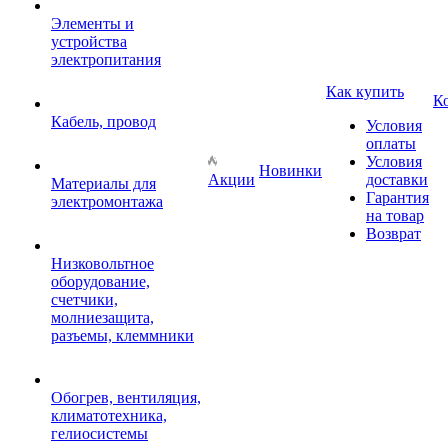
Элементы и
устройства
электропитания
Как купить
К
Кабель, провод
Условия
оплаты
Условия
Новинки
Акции
доставки
Материалы для
Гарантия
электромонтажа
на товар
Возврат
Низковольтное
оборудование,
счетчики,
молниезащита,
разъемы, клеммники
Обогрев, вентиляция,
климатотехника,
гелиосистемы