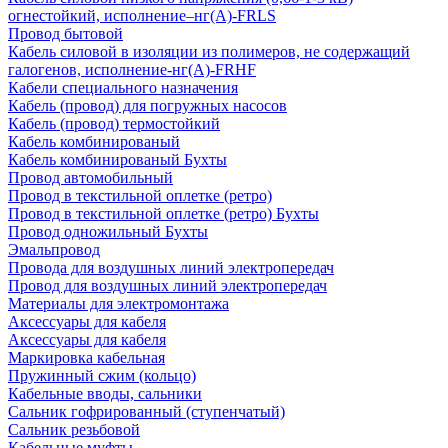
огнестойкий, исполнение–нг(А)-FRLS
Провод бытовой
Кабель силовой в изоляции из полимеров, не содержащий
галогенов, исполнение-нг(А)-FRHF
Кабели специального назначения
Кабель (провод) для погружных насосов
Кабель (провод) термостойкий
Кабель комбинированый
Кабель комбинированый Бухты
Провод автомобильный
Провод в текстильной оплетке (ретро)
Провод в текстильной оплетке (ретро) Бухты
Провод одножильный Бухты
Эмальпровод
Провода для воздушных линий электропередач
Провод для воздушных линий электропередач
Материалы для электромонтажа
Аксессуары для кабеля
Аксессуары для кабеля
Маркировка кабельная
Пружинный сжим (кольцо)
Кабельные вводы, сальники
Сальник гофрированный (ступенчатый)
Сальник резьбовой
Кабельные муфты