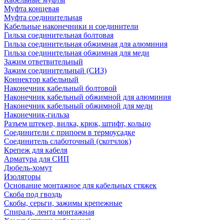
Муфта концевая
Муфта соединительная
Кабельные наконечники и соединители
Гильза соединительная болтовая
Гильза соединительная обжимная для алюминия
Гильза соединительная обжимная для меди
Зажим ответвительный
Зажим соединительный (СИЗ)
Коннектор кабельный
Наконечник кабельный болтовой
Наконечник кабельный обжимной для алюминия
Наконечник кабельный обжимной для меди
Наконечник-гильза
Разъем штекер, вилка, крюк, штифт, кольцо
Соединители с припоем в термоусадке
Соединитель слаботочный (скотчлок)
Крепеж для кабеля
Арматура для СИП
Дюбель-хомут
Изоляторы
Основание монтажное для кабельных стяжек
Скоба под гвоздь
Скобы, серьги, зажимы крепежные
Спираль, лента монтажная