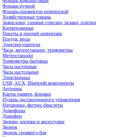
Фонарь кемпинговый
Фонарь ручной
Фонарь-прожектор переносной
Хозяйственные товары
Зажигалки, газовые горелки, резаки, плитки
Кипятильники
Пакеты и прочий инвентарь
Посуда, весы
Электросушители
Часы, метеостанции, термометры
Метеостанции
Термометры бытовые
Часы настенные
Часы настольные
Электроника
USB, AUX, Bluetooth компоненты
Антенны
Карты памяти, флешки
Пульты дистанционного управления
Наушники, фитнес-браслеты
Домофоны
Домофон
Звонки, кнопки и аксессуары
Звонок
Звонок громкого боя