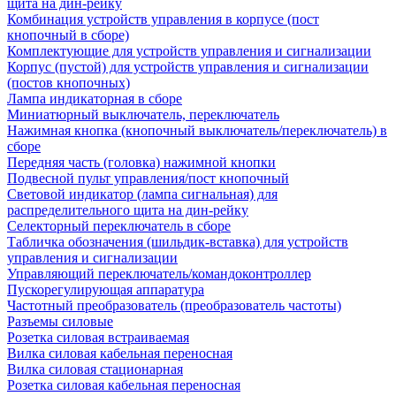
щита на дин-рейку
Комбинация устройств управления в корпусе (пост
кнопочный в сборе)
Комплектующие для устройств управления и сигнализации
Корпус (пустой) для устройств управления и сигнализации
(постов кнопочных)
Лампа индикаторная в сборе
Миниатюрный выключатель, переключатель
Нажимная кнопка (кнопочный выключатель/переключатель) в
сборе
Передняя часть (головка) нажимной кнопки
Подвесной пульт управления/пост кнопочный
Световой индикатор (лампа сигнальная) для
распределительного щита на дин-рейку
Селекторный переключатель в сборе
Табличка обозначения (шильдик-вставка) для устройств
управления и сигнализации
Управляющий переключатель/командоконтроллер
Пускорегулирующая аппаратура
Частотный преобразователь (преобразователь частоты)
Разъемы силовые
Розетка силовая встраиваемая
Вилка силовая кабельная переносная
Вилка силовая стационарная
Розетка силовая кабельная переносная