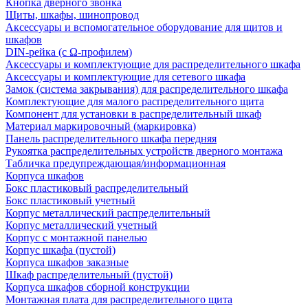
Кнопка дверного звонка
Щиты, шкафы, шинопровод
Аксессуары и вспомогательное оборудование для щитов и
шкафов
DIN-рейка (с Ω-профилем)
Аксессуары и комплектующие для распределительного шкафа
Аксессуары и комплектующие для сетевого шкафа
Замок (система закрывания) для распределительного шкафа
Комплектующие для малого распределительного щита
Компонент для установки в распределительный шкаф
Материал маркировочный (маркировка)
Панель распределительного шкафа передняя
Рукоятка распределительных устройств дверного монтажа
Табличка предупреждающая/информационная
Корпуса шкафов
Бокс пластиковый распределительный
Бокс пластиковый учетный
Корпус металлический распределительный
Корпус металлический учетный
Корпус с монтажной панелью
Корпус шкафа (пустой)
Корпуса шкафов заказные
Шкаф распределительный (пустой)
Корпуса шкафов сборной конструкции
Монтажная плата для распределительного щита