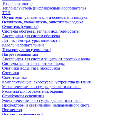
Тепловентилятор
Теплоизлучатель (инфракрасный обогреватель)
ТЭН
Осушители, увлажнители и освежители воздуха
Осушитель, увлажнитель, очиститель воздуха
Сушитель (сушилка)
Системы обогрева, теплый пол, термостаты
Аксессуары для систем обогрева
Датчик температуры, влажности
Кабель нагревательный
Терморегулятор (термостат)
Нагревательный мат
Аксессуары для систем защиты от протечки воды
Системы защиты от протечки воды
Счетчики воды, газа, аксессуары
Счетчики
Светотехника
Комплектующие, аксессуары, устройства питания
Механические аксессуары для светильников
Рассеиватели, отражатели, экраны
Столб/опора освещения
Электрические аксессуары для светильников
Прожекторы и светильники направленного света
Прожектор
Прожектор переносной