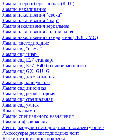
Лампа энергосберегающая (КЛЛ)
Лампы накаливания
Лампа накаливания "свеча"
Лампа накаливания "шар"
Лампа накаливания зеркальная
Лампа накаливания специальная
Лампа накаливания стандартная (ЛОН, МО)
Лампы светодиодные
Лампа свд "свеча"
Лампа свд "шар"
Лампа свд E27 стандарт
Лампа свд E27, Е40 большой мощности
Лампа свд GX, GU, G
Лампа свд декоративная
Лампа свд капсульная
Лампа свд линейная
Лампа свд рефлекторная
Лампа свд специальная
Лампа свд умная
Комплект ламп
Лампы специального назначения
Лампа инфракрасная
Ленты, модули светодиодные и комлектующие
Аксессуары для светодиодных лент
Блоки питания, контроллеры