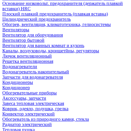
Основание низковольт. предохранителя (держатель плавкой
вставки) HRC
Плоский плавкий предохранитель (плавкая вставка)
Цилиндрический предохранитель
Обогрев, вентиляция, климатотехника, гелиосистемы
Вентиляторы
Вентилятор для оборудования
Вентилятор бытовой
Вентилятор для ванных комнат и кухонь
Каналы, воздуховоды, кроншетйны, регуляторы
Лючок вентиляционный
Решетка вентиляционная
Водонагреватели
Водонагреватель накопительный
Запчасти для водонагревателя
Кондиционеры
Кондиционер
Обогревательные приборы
Аксессуары, запчасти
Завеса тепловая электрическая
Коврик, одеяло, подушка, грелка
Конвектор электрический
Обогреватель из природного камня, стекла
Радиатор электрический
Тепловая пушка