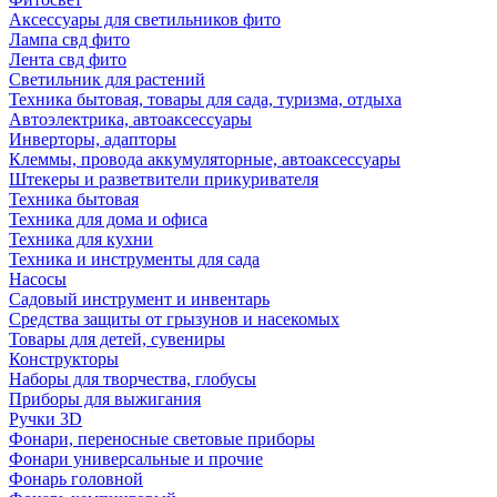
Аксессуары для светильников фито
Лампа свд фито
Лента свд фито
Светильник для растений
Техника бытовая, товары для сада, туризма, отдыха
Автоэлектрика, автоаксессуары
Инверторы, адапторы
Клеммы, провода аккумуляторные, автоаксессуары
Штекеры и разветвители прикуривателя
Техника бытовая
Техника для дома и офиса
Техника для кухни
Техника и инструменты для сада
Насосы
Садовый инструмент и инвентарь
Средства защиты от грызунов и насекомых
Товары для детей, сувениры
Конструкторы
Наборы для творчества, глобусы
Приборы для выжигания
Ручки 3D
Фонари, переносные световые приборы
Фонари универсальные и прочие
Фонарь головной