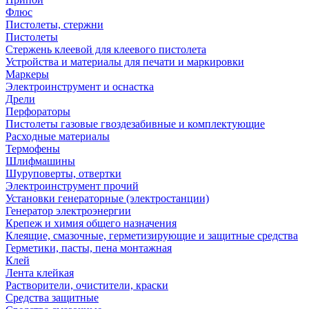
Флюс
Пистолеты, стержни
Пистолеты
Стержень клеевой для клеевого пистолета
Устройства и материалы для печати и маркировки
Маркеры
Электроинструмент и оснастка
Дрели
Перфораторы
Пистолеты газовые гвоздезабивные и комплектующие
Расходные материалы
Термофены
Шлифмашины
Шуруповерты, отвертки
Электроинструмент прочий
Установки генераторные (электростанции)
Генератор электроэнергии
Крепеж и химия общего назначения
Клеящие, смазочные, герметизирующие и защитные средства
Герметики, пасты, пена монтажная
Клей
Лента клейкая
Растворители, очистители, краски
Средства защитные