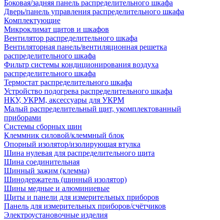
Боковая/задняя панель распределительного шкафа
Дверь/панель управления распределительного шкафа
Комплектующие
Микроклимат щитов и шкафов
Вентилятор распределительного шкафа
Вентиляторная панель/вентиляционная решетка
распределительного шкафа
Фильтр системы кондиционирования воздуха
распределительного шкафа
Термостат распределительного шкафа
Устройство подогрева распределительного шкафа
НКУ, УКРМ, аксессуары для УКРМ
Малый распределительный щит, укомплектованный
приборами
Системы сборных шин
Клеммник силовой/клеммный блок
Опорный изолятор/изолирующая втулка
Шина нулевая для распределительного щита
Шина соединительная
Шинный зажим (клемма)
Шинодержатель (шинный изолятор)
Шины медные и алюминиевые
Щиты и панели для измерительных приборов
Панель для измерительных приборов/счётчиков
Электроустановочные изделия