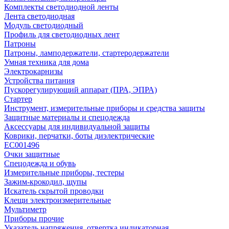
Комплекты светодиодной ленты
Лента светодиодная
Модуль светодиодный
Профиль для светодиодных лент
Патроны
Патроны, ламподержатели, стартеродержатели
Умная техника для дома
Электрокарнизы
Устройства питания
Пускорегулирующий аппарат (ПРА, ЭПРА)
Стартер
Инструмент, измерительные приборы и средства защиты
Защитные материалы и спецодежда
Аксессуары для индивидуальной защиты
Коврики, перчатки, боты диэлектрические
EC001496
Очки защитные
Спецодежда и обувь
Измерительные приборы, тестеры
Зажим-крокодил, щупы
Искатель скрытой проводки
Клещи электроизмерительные
Мультиметр
Приборы прочие
Указатель напряжения, отвертка индикаторная