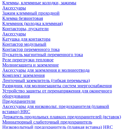
Клеммы, клеммные колодки, зажимы
Аксессуары
Зажим клеммный проходной
Клемма безвинтовая
Клеммник (колодка клеммная)
Контакторы, пускатели
Аксессуары
Катушка для контактора
Контактор модульный
Контактор переменного тока
Пускатель магнитный переменного тока
Реле перегрузки тепловое
Молниезащита и заземление
Аксессуары для заземления и молниеотвода
Комплект заземления
Ленточный заземлитель (гибкая перемычка)
Разрядник для молниезащиты систем энергоснабжения
Устройство защиты от перенапряжения для оконечного
оборудования
Предохранители
Аксессуары для низковольт. предохранителя (плавкой
вставки) HRC
Держатель продольных плавких предохранителей (вставок)
Миниатюрный слаботочный предохранитель
Низковольтный предохранитель (плавкая вставка) HRC