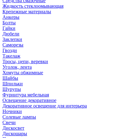
Средства смазочные
Жидкость стеклоомывающая
Крепежные материалы
Анкеры
Болты
Гайки
Дюбели
Заклепки
Саморезы
Гвозди
Такелаж
Тросы, цепи, веревки
Уголок, лента
Хомуты обжимные
Шайбы
Шпильки
Шурупы
Фурнитура мебельная
Освещение декоративное
Декоративное освещение для интерьера
Ночники
Солевые лампы
Свечи
Дискосвет
Дискошары