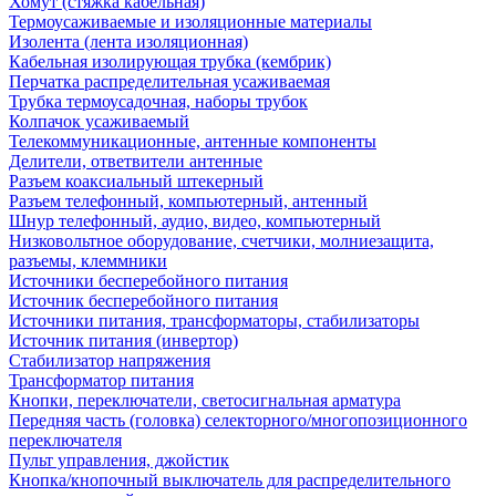
Хомут (стяжка кабельная)
Термоусаживаемые и изоляционные материалы
Изолента (лента изоляционная)
Кабельная изолирующая трубка (кембрик)
Перчатка распределительная усаживаемая
Трубка термоусадочная, наборы трубок
Колпачок усаживаемый
Телекоммуникационные, антенные компоненты
Делители, ответвители антенные
Разъем коаксиальный штекерный
Разъем телефонный, компьютерный, антенный
Шнур телефонный, аудио, видео, компьютерный
Низковольтное оборудование, счетчики, молниезащита,
разъемы, клеммники
Источники бесперебойного питания
Источник бесперебойного питания
Источники питания, трансформаторы, стабилизаторы
Источник питания (инвертор)
Стабилизатор напряжения
Трансформатор питания
Кнопки, переключатели, светосигнальная арматура
Передняя часть (головка) селекторного/многопозиционного
переключателя
Пульт управления, джойстик
Кнопка/кнопочный выключатель для распределительного