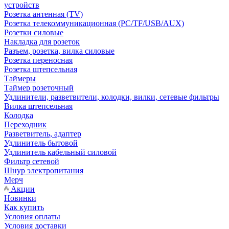
устройств
Розетка антенная (TV)
Розетка телекоммуникационная (PC/TF/USB/AUX)
Розетки силовые
Накладка для розеток
Разъем, розетка, вилка силовые
Розетка переносная
Розетка штепсельная
Таймеры
Таймер розеточный
Удлинители, разветвители, колодки, вилки, сетевые фильтры
Вилка штепсельная
Колодка
Переходник
Разветвитель, адаптер
Удлинитель бытовой
Удлинитель кабельный силовой
Фильтр сетевой
Шнур электропитания
Мерч
Акции
Новинки
Как купить
Условия оплаты
Условия доставки