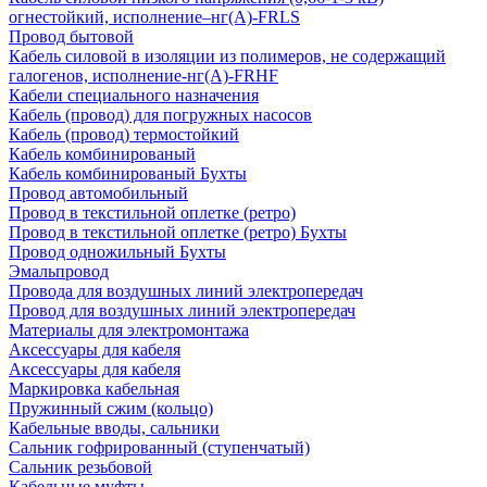
огнестойкий, исполнение–нг(А)-FRLS
Провод бытовой
Кабель силовой в изоляции из полимеров, не содержащий
галогенов, исполнение-нг(А)-FRHF
Кабели специального назначения
Кабель (провод) для погружных насосов
Кабель (провод) термостойкий
Кабель комбинированый
Кабель комбинированый Бухты
Провод автомобильный
Провод в текстильной оплетке (ретро)
Провод в текстильной оплетке (ретро) Бухты
Провод одножильный Бухты
Эмальпровод
Провода для воздушных линий электропередач
Провод для воздушных линий электропередач
Материалы для электромонтажа
Аксессуары для кабеля
Аксессуары для кабеля
Маркировка кабельная
Пружинный сжим (кольцо)
Кабельные вводы, сальники
Сальник гофрированный (ступенчатый)
Сальник резьбовой
Кабельные муфты