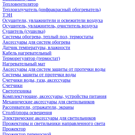
Тепловентилятор
Теплоизлучатель (инфракрасный обогреватель)
ТЭН
Осушители, увлажнители и освежители воздуха
Осушитель, увлажнитель, очиститель воздуха
Сушитель (сушилка)
Системы обогрева, теплый пол, термостаты
Аксессуары для систем обогрева
Датчик температуры, влажности
Кабель нагревательный
Терморегулятор (термостат)
Нагревательный мат
Аксессуары для систем защиты от протечки воды
Системы защиты от протечки воды
Счетчики воды, газа, аксессуары
Счетчики
Светотехника
Комплектующие, аксессуары, устройства питания
Механические аксессуары для светильников
Рассеиватели, отражатели, экраны
Столб/опора освещения
Электрические аксессуары для светильников
Прожекторы и светильники направленного света
Прожектор
Прожектор переносной