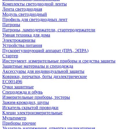
Комплекты светодиодной ленты
Лента светодиодная
Модуль светодиодный
Профиль для светодиодных лент
Патроны
Патроны, ламподержатели, стартеродержатели
Умная техника для дома
Электрокарнизы
Устройства питания
Пускорегулирующий аппарат (ПРА, ЭПРА)
Стартер
Инструмент, измерительные приборы и средства защиты
Защитные материалы и спецодежда
Аксессуары для индивидуальной защиты
Коврики, перчатки, боты диэлектрические
EC001496
Очки защитные
Спецодежда и обувь
Измерительные приборы, тестеры
Зажим-крокодил, щупы
Искатель скрытой проводки
Клещи электроизмерительные
Мультиметр
Приборы прочие
Указатель напряжения, отвертка индикаторная