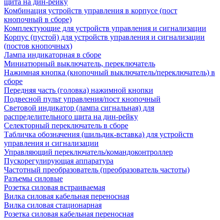
щита на дин-рейку
Комбинация устройств управления в корпусе (пост
кнопочный в сборе)
Комплектующие для устройств управления и сигнализации
Корпус (пустой) для устройств управления и сигнализации
(постов кнопочных)
Лампа индикаторная в сборе
Миниатюрный выключатель, переключатель
Нажимная кнопка (кнопочный выключатель/переключатель) в
сборе
Передняя часть (головка) нажимной кнопки
Подвесной пульт управления/пост кнопочный
Световой индикатор (лампа сигнальная) для
распределительного щита на дин-рейку
Селекторный переключатель в сборе
Табличка обозначения (шильдик-вставка) для устройств
управления и сигнализации
Управляющий переключатель/командоконтроллер
Пускорегулирующая аппаратура
Частотный преобразователь (преобразователь частоты)
Разъемы силовые
Розетка силовая встраиваемая
Вилка силовая кабельная переносная
Вилка силовая стационарная
Розетка силовая кабельная переносная