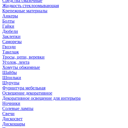
Средства смазочные
Жидкость стеклоомывающая
Крепежные материалы
Анкеры
Болты
Гайки
Дюбели
Заклепки
Саморезы
Гвозди
Такелаж
Тросы, цепи, веревки
Уголок, лента
Хомуты обжимные
Шайбы
Шпильки
Шурупы
Фурнитура мебельная
Освещение декоративное
Декоративное освещение для интерьера
Ночники
Солевые лампы
Свечи
Дискосвет
Дискошары