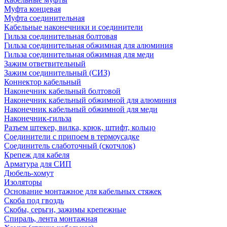
Муфта концевая
Муфта соединительная
Кабельные наконечники и соединители
Гильза соединительная болтовая
Гильза соединительная обжимная для алюминия
Гильза соединительная обжимная для меди
Зажим ответвительный
Зажим соединительный (СИЗ)
Коннектор кабельный
Наконечник кабельный болтовой
Наконечник кабельный обжимной для алюминия
Наконечник кабельный обжимной для меди
Наконечник-гильза
Разъем штекер, вилка, крюк, штифт, кольцо
Соединители с припоем в термоусадке
Соединитель слаботочный (скотчлок)
Крепеж для кабеля
Арматура для СИП
Дюбель-хомут
Изоляторы
Основание монтажное для кабельных стяжек
Скоба под гвоздь
Скобы, серьги, зажимы крепежные
Спираль, лента монтажная