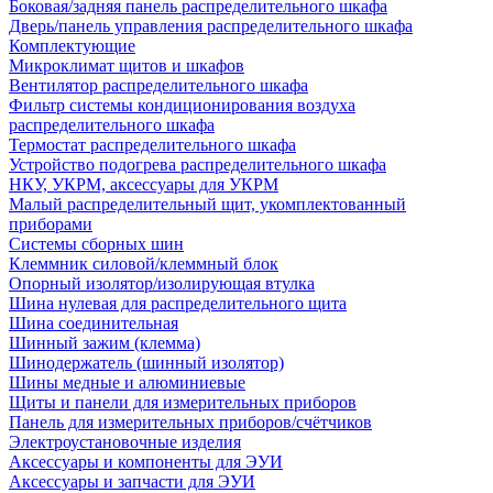
Боковая/задняя панель распределительного шкафа
Дверь/панель управления распределительного шкафа
Комплектующие
Микроклимат щитов и шкафов
Вентилятор распределительного шкафа
Фильтр системы кондиционирования воздуха
распределительного шкафа
Термостат распределительного шкафа
Устройство подогрева распределительного шкафа
НКУ, УКРМ, аксессуары для УКРМ
Малый распределительный щит, укомплектованный
приборами
Системы сборных шин
Клеммник силовой/клеммный блок
Опорный изолятор/изолирующая втулка
Шина нулевая для распределительного щита
Шина соединительная
Шинный зажим (клемма)
Шинодержатель (шинный изолятор)
Шины медные и алюминиевые
Щиты и панели для измерительных приборов
Панель для измерительных приборов/счётчиков
Электроустановочные изделия
Аксессуары и компоненты для ЭУИ
Аксессуары и запчасти для ЭУИ