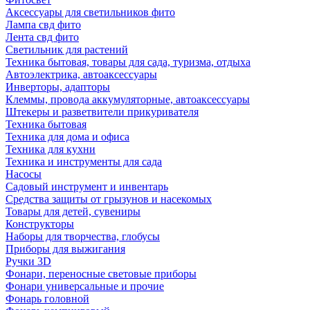
Аксессуары для светильников фито
Лампа свд фито
Лента свд фито
Светильник для растений
Техника бытовая, товары для сада, туризма, отдыха
Автоэлектрика, автоаксессуары
Инверторы, адапторы
Клеммы, провода аккумуляторные, автоаксессуары
Штекеры и разветвители прикуривателя
Техника бытовая
Техника для дома и офиса
Техника для кухни
Техника и инструменты для сада
Насосы
Садовый инструмент и инвентарь
Средства защиты от грызунов и насекомых
Товары для детей, сувениры
Конструкторы
Наборы для творчества, глобусы
Приборы для выжигания
Ручки 3D
Фонари, переносные световые приборы
Фонари универсальные и прочие
Фонарь головной