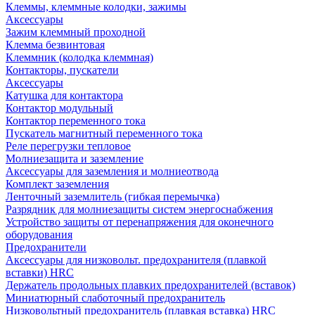
Клеммы, клеммные колодки, зажимы
Аксессуары
Зажим клеммный проходной
Клемма безвинтовая
Клеммник (колодка клеммная)
Контакторы, пускатели
Аксессуары
Катушка для контактора
Контактор модульный
Контактор переменного тока
Пускатель магнитный переменного тока
Реле перегрузки тепловое
Молниезащита и заземление
Аксессуары для заземления и молниеотвода
Комплект заземления
Ленточный заземлитель (гибкая перемычка)
Разрядник для молниезащиты систем энергоснабжения
Устройство защиты от перенапряжения для оконечного
оборудования
Предохранители
Аксессуары для низковольт. предохранителя (плавкой
вставки) HRC
Держатель продольных плавких предохранителей (вставок)
Миниатюрный слаботочный предохранитель
Низковольтный предохранитель (плавкая вставка) HRC