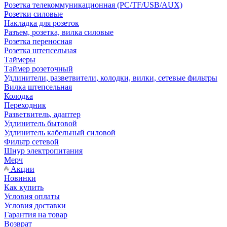
Розетка телекоммуникационная (PC/TF/USB/AUX)
Розетки силовые
Накладка для розеток
Разъем, розетка, вилка силовые
Розетка переносная
Розетка штепсельная
Таймеры
Таймер розеточный
Удлинители, разветвители, колодки, вилки, сетевые фильтры
Вилка штепсельная
Колодка
Переходник
Разветвитель, адаптер
Удлинитель бытовой
Удлинитель кабельный силовой
Фильтр сетевой
Шнур электропитания
Мерч
Акции
Новинки
Как купить
Условия оплаты
Условия доставки
Гарантия на товар
Возврат