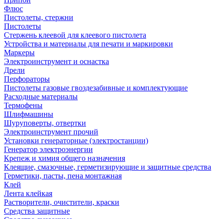
Флюс
Пистолеты, стержни
Пистолеты
Стержень клеевой для клеевого пистолета
Устройства и материалы для печати и маркировки
Маркеры
Электроинструмент и оснастка
Дрели
Перфораторы
Пистолеты газовые гвоздезабивные и комплектующие
Расходные материалы
Термофены
Шлифмашины
Шуруповерты, отвертки
Электроинструмент прочий
Установки генераторные (электростанции)
Генератор электроэнергии
Крепеж и химия общего назначения
Клеящие, смазочные, герметизирующие и защитные средства
Герметики, пасты, пена монтажная
Клей
Лента клейкая
Растворители, очистители, краски
Средства защитные