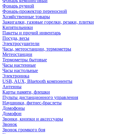
Фонарь кемпинговый
Фонарь ручной
Фонарь-прожектор переносной
Хозяйственные товары
Зажигалки, газовые горелки, резаки, плитки
Кипятильники
Пакеты и прочий инвентарь
Посуда, весы
Электросушители
Часы, метеостанции, термометры
Метеостанции
Термометры бытовые
Часы настенные
Часы настольные
Электроника
USB, AUX, Bluetooth компоненты
Антенны
Карты памяти, флешки
Пульты дистанционного управления
Наушники, фитнес-браслеты
Домофоны
Домофон
Звонки, кнопки и аксессуары
Звонок
Звонок громкого боя