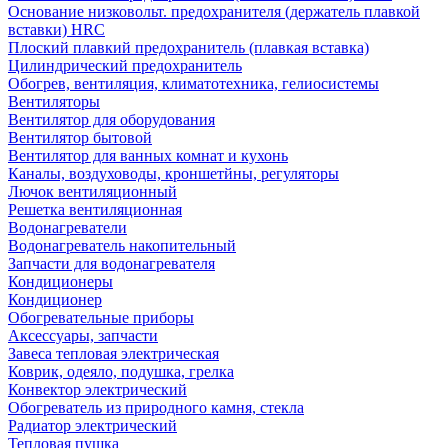
Основание низковольт. предохранителя (держатель плавкой
вставки) HRC
Плоский плавкий предохранитель (плавкая вставка)
Цилиндрический предохранитель
Обогрев, вентиляция, климатотехника, гелиосистемы
Вентиляторы
Вентилятор для оборудования
Вентилятор бытовой
Вентилятор для ванных комнат и кухонь
Каналы, воздуховоды, кроншетйны, регуляторы
Лючок вентиляционный
Решетка вентиляционная
Водонагреватели
Водонагреватель накопительный
Запчасти для водонагревателя
Кондиционеры
Кондиционер
Обогревательные приборы
Аксессуары, запчасти
Завеса тепловая электрическая
Коврик, одеяло, подушка, грелка
Конвектор электрический
Обогреватель из природного камня, стекла
Радиатор электрический
Тепловая пушка