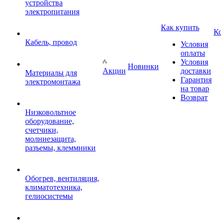
устройства
электропитания
Как купить
К
Кабель, провод
Условия
оплаты
Условия
Новинки
Акции
доставки
Материалы для
Гарантия
электромонтажа
на товар
Возврат
Низковольтное
оборудование,
счетчики,
молниезащита,
разъемы, клеммники
Обогрев, вентиляция,
климатотехника,
гелиосистемы