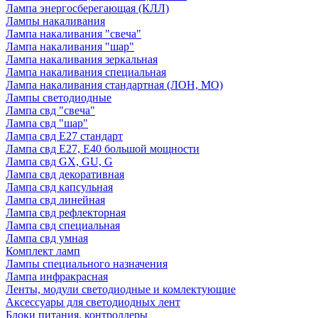
Лампа энергосберегающая (КЛЛ)
Лампы накаливания
Лампа накаливания "свеча"
Лампа накаливания "шар"
Лампа накаливания зеркальная
Лампа накаливания специальная
Лампа накаливания стандартная (ЛОН, МО)
Лампы светодиодные
Лампа свд "свеча"
Лампа свд "шар"
Лампа свд E27 стандарт
Лампа свд E27, Е40 большой мощности
Лампа свд GX, GU, G
Лампа свд декоративная
Лампа свд капсульная
Лампа свд линейная
Лампа свд рефлекторная
Лампа свд специальная
Лампа свд умная
Комплект ламп
Лампы специального назначения
Лампа инфракрасная
Ленты, модули светодиодные и комлектующие
Аксессуары для светодиодных лент
Блоки питания, контроллеры