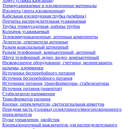
Хомут (стяжка кабельная)
Термоусаживаемые и изоляционные материалы
Изолента (лента изоляционная)
Кабельная изолирующая трубка (кембрик)
Перчатка распределительная усаживаемая
Трубка термоусадочная, наборы трубок
Колпачок усаживаемый
Телекоммуникационные, антенные компоненты
Делители, ответвители антенные
Разъем коаксиальный штекерный
Разъем телефонный, компьютерный, антенный
Шнур телефонный, аудио, видео, компьютерный
Низковольтное оборудование, счетчики, молниезащита,
разъемы, клеммники
Источники бесперебойного питания
Источник бесперебойного питания
Источники питания, трансформаторы, стабилизаторы
Источник питания (инвертор)
Стабилизатор напряжения
Трансформатор питания
Кнопки, переключатели, светосигнальная арматура
Передняя часть (головка) селекторного/многопозиционного
переключателя
Пульт управления, джойстик
Кнопка/кнопочный выключатель для распределительного