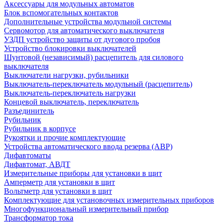
Аксессуары для модульных автоматов
Блок вспомогательных контактов
Дополнительные устройства модульной системы
Сервомотор для автоматического выключателя
УЗДП устройство защиты от дугового пробоя
Устройство блокировки выключателей
Шунтовой (независимый) расцепитель для силового
выключателя
Выключатели нагрузки, рубильники
Выключатель-переключатель модульный (расцепитель)
Выключатель-переключатель нагрузки
Концевой выключатель, переключатель
Разъединитель
Рубильник
Рубильник в корпусе
Рукоятки и прочие комплектующие
Устройства автоматического ввода резерва (АВР)
Дифавтоматы
Дифавтомат, АВДТ
Измерительные приборы для установки в щит
Амперметр для установки в щит
Вольтметр для установки в щит
Комплектующие для установочных измерительных приборов
Многофункциональный измерительный прибор
Трансформатор тока