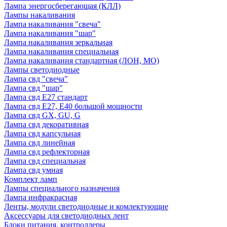
Лампа энергосберегающая (КЛЛ)
Лампы накаливания
Лампа накаливания "свеча"
Лампа накаливания "шар"
Лампа накаливания зеркальная
Лампа накаливания специальная
Лампа накаливания стандартная (ЛОН, МО)
Лампы светодиодные
Лампа свд "свеча"
Лампа свд "шар"
Лампа свд E27 стандарт
Лампа свд E27, Е40 большой мощности
Лампа свд GX, GU, G
Лампа свд декоративная
Лампа свд капсульная
Лампа свд линейная
Лампа свд рефлекторная
Лампа свд специальная
Лампа свд умная
Комплект ламп
Лампы специального назначения
Лампа инфракрасная
Ленты, модули светодиодные и комлектующие
Аксессуары для светодиодных лент
Блоки питания, контроллеры