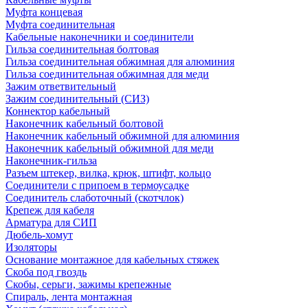
Муфта концевая
Муфта соединительная
Кабельные наконечники и соединители
Гильза соединительная болтовая
Гильза соединительная обжимная для алюминия
Гильза соединительная обжимная для меди
Зажим ответвительный
Зажим соединительный (СИЗ)
Коннектор кабельный
Наконечник кабельный болтовой
Наконечник кабельный обжимной для алюминия
Наконечник кабельный обжимной для меди
Наконечник-гильза
Разъем штекер, вилка, крюк, штифт, кольцо
Соединители с припоем в термоусадке
Соединитель слаботочный (скотчлок)
Крепеж для кабеля
Арматура для СИП
Дюбель-хомут
Изоляторы
Основание монтажное для кабельных стяжек
Скоба под гвоздь
Скобы, серьги, зажимы крепежные
Спираль, лента монтажная