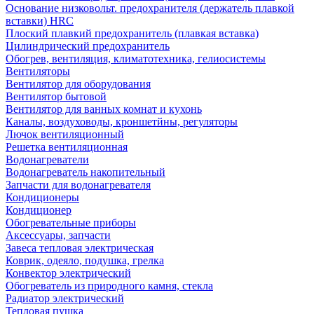
Основание низковольт. предохранителя (держатель плавкой
вставки) HRC
Плоский плавкий предохранитель (плавкая вставка)
Цилиндрический предохранитель
Обогрев, вентиляция, климатотехника, гелиосистемы
Вентиляторы
Вентилятор для оборудования
Вентилятор бытовой
Вентилятор для ванных комнат и кухонь
Каналы, воздуховоды, кроншетйны, регуляторы
Лючок вентиляционный
Решетка вентиляционная
Водонагреватели
Водонагреватель накопительный
Запчасти для водонагревателя
Кондиционеры
Кондиционер
Обогревательные приборы
Аксессуары, запчасти
Завеса тепловая электрическая
Коврик, одеяло, подушка, грелка
Конвектор электрический
Обогреватель из природного камня, стекла
Радиатор электрический
Тепловая пушка