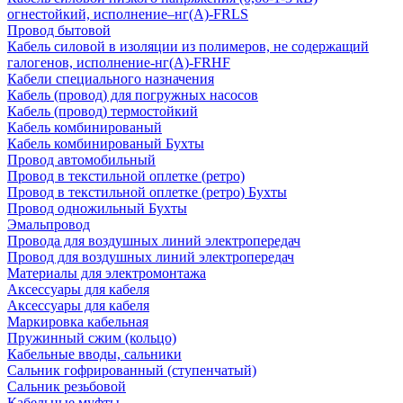
огнестойкий, исполнение–нг(А)-FRLS
Провод бытовой
Кабель силовой в изоляции из полимеров, не содержащий
галогенов, исполнение-нг(А)-FRHF
Кабели специального назначения
Кабель (провод) для погружных насосов
Кабель (провод) термостойкий
Кабель комбинированый
Кабель комбинированый Бухты
Провод автомобильный
Провод в текстильной оплетке (ретро)
Провод в текстильной оплетке (ретро) Бухты
Провод одножильный Бухты
Эмальпровод
Провода для воздушных линий электропередач
Провод для воздушных линий электропередач
Материалы для электромонтажа
Аксессуары для кабеля
Аксессуары для кабеля
Маркировка кабельная
Пружинный сжим (кольцо)
Кабельные вводы, сальники
Сальник гофрированный (ступенчатый)
Сальник резьбовой
Кабельные муфты