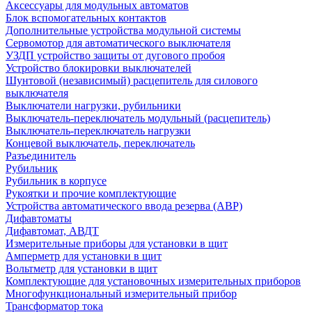
Аксессуары для модульных автоматов
Блок вспомогательных контактов
Дополнительные устройства модульной системы
Сервомотор для автоматического выключателя
УЗДП устройство защиты от дугового пробоя
Устройство блокировки выключателей
Шунтовой (независимый) расцепитель для силового
выключателя
Выключатели нагрузки, рубильники
Выключатель-переключатель модульный (расцепитель)
Выключатель-переключатель нагрузки
Концевой выключатель, переключатель
Разъединитель
Рубильник
Рубильник в корпусе
Рукоятки и прочие комплектующие
Устройства автоматического ввода резерва (АВР)
Дифавтоматы
Дифавтомат, АВДТ
Измерительные приборы для установки в щит
Амперметр для установки в щит
Вольтметр для установки в щит
Комплектующие для установочных измерительных приборов
Многофункциональный измерительный прибор
Трансформатор тока