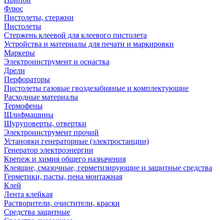
Флюс
Пистолеты, стержни
Пистолеты
Стержень клеевой для клеевого пистолета
Устройства и материалы для печати и маркировки
Маркеры
Электроинструмент и оснастка
Дрели
Перфораторы
Пистолеты газовые гвоздезабивные и комплектующие
Расходные материалы
Термофены
Шлифмашины
Шуруповерты, отвертки
Электроинструмент прочий
Установки генераторные (электростанции)
Генератор электроэнергии
Крепеж и химия общего назначения
Клеящие, смазочные, герметизирующие и защитные средства
Герметики, пасты, пена монтажная
Клей
Лента клейкая
Растворители, очистители, краски
Средства защитные