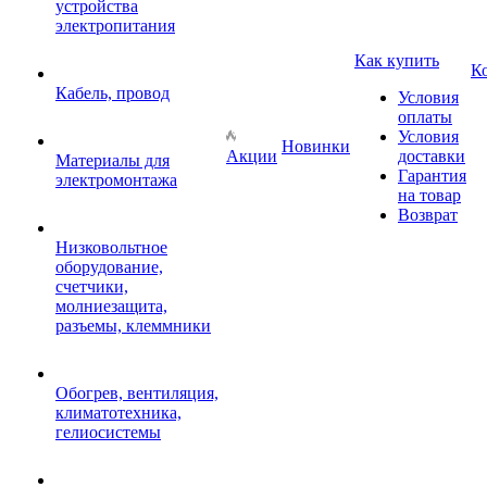
устройства
электропитания
Как купить
К
Кабель, провод
Условия
оплаты
Условия
Новинки
Акции
доставки
Материалы для
Гарантия
электромонтажа
на товар
Возврат
Низковольтное
оборудование,
счетчики,
молниезащита,
разъемы, клеммники
Обогрев, вентиляция,
климатотехника,
гелиосистемы