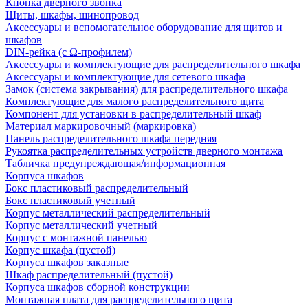
Кнопка дверного звонка
Щиты, шкафы, шинопровод
Аксессуары и вспомогательное оборудование для щитов и
шкафов
DIN-рейка (с Ω-профилем)
Аксессуары и комплектующие для распределительного шкафа
Аксессуары и комплектующие для сетевого шкафа
Замок (система закрывания) для распределительного шкафа
Комплектующие для малого распределительного щита
Компонент для установки в распределительный шкаф
Материал маркировочный (маркировка)
Панель распределительного шкафа передняя
Рукоятка распределительных устройств дверного монтажа
Табличка предупреждающая/информационная
Корпуса шкафов
Бокс пластиковый распределительный
Бокс пластиковый учетный
Корпус металлический распределительный
Корпус металлический учетный
Корпус с монтажной панелью
Корпус шкафа (пустой)
Корпуса шкафов заказные
Шкаф распределительный (пустой)
Корпуса шкафов сборной конструкции
Монтажная плата для распределительного щита