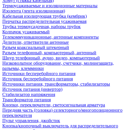
Хомут (стяжка кабельная)
Термоусаживаемые и изоляционные материалы
Изолента (лента изоляционная)
Кабельная изолирующая трубка (кембрик)
Перчатка распределительная усаживаемая
Трубка термоусадочная, наборы трубок
Колпачок усаживаемый
Телекоммуникационные, антенные компоненты
Делители, ответвители антенные
Разъем коаксиальный штекерный
Разъем телефонный, компьютерный, антенный
Шнур телефонный, аудио, видео, компьютерный
Низковольтное оборудование, счетчики, молниезащита,
разъемы, клеммники
Источники бесперебойного питания
Источник бесперебойного питания
Источники питания, трансформаторы, стабилизаторы
Источник питания (инвертор)
Стабилизатор напряжения
Трансформатор питания
Кнопки, переключатели, светосигнальная арматура
Передняя часть (головка) селекторного/многопозиционного
переключателя
Пульт управления, джойстик
Кнопка/кнопочный выключатель для распределительного