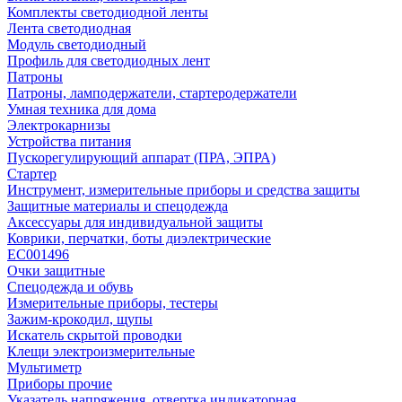
Комплекты светодиодной ленты
Лента светодиодная
Модуль светодиодный
Профиль для светодиодных лент
Патроны
Патроны, ламподержатели, стартеродержатели
Умная техника для дома
Электрокарнизы
Устройства питания
Пускорегулирующий аппарат (ПРА, ЭПРА)
Стартер
Инструмент, измерительные приборы и средства защиты
Защитные материалы и спецодежда
Аксессуары для индивидуальной защиты
Коврики, перчатки, боты диэлектрические
EC001496
Очки защитные
Спецодежда и обувь
Измерительные приборы, тестеры
Зажим-крокодил, щупы
Искатель скрытой проводки
Клещи электроизмерительные
Мультиметр
Приборы прочие
Указатель напряжения, отвертка индикаторная