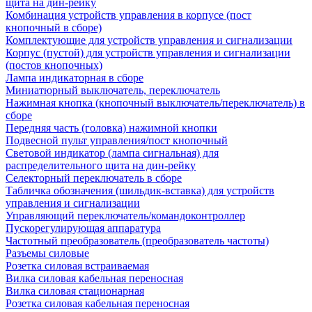
щита на дин-рейку
Комбинация устройств управления в корпусе (пост
кнопочный в сборе)
Комплектующие для устройств управления и сигнализации
Корпус (пустой) для устройств управления и сигнализации
(постов кнопочных)
Лампа индикаторная в сборе
Миниатюрный выключатель, переключатель
Нажимная кнопка (кнопочный выключатель/переключатель) в
сборе
Передняя часть (головка) нажимной кнопки
Подвесной пульт управления/пост кнопочный
Световой индикатор (лампа сигнальная) для
распределительного щита на дин-рейку
Селекторный переключатель в сборе
Табличка обозначения (шильдик-вставка) для устройств
управления и сигнализации
Управляющий переключатель/командоконтроллер
Пускорегулирующая аппаратура
Частотный преобразователь (преобразователь частоты)
Разъемы силовые
Розетка силовая встраиваемая
Вилка силовая кабельная переносная
Вилка силовая стационарная
Розетка силовая кабельная переносная