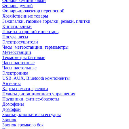
Фонарь кемпинговый
Фонарь ручной
Фонарь-прожектор переносной
Хозяйственные товары
Зажигалки, газовые горелки, резаки, плитки
Кипятильники
Пакеты и прочий инвентарь
Посуда, весы
Электросушители
Часы, метеостанции, термометры
Метеостанции
Термометры бытовые
Часы настенные
Часы настольные
Электроника
USB, AUX, Bluetooth компоненты
Антенны
Карты памяти, флешки
Пульты дистанционного управления
Наушники, фитнес-браслеты
Домофоны
Домофон
Звонки, кнопки и аксессуары
Звонок
Звонок громкого боя