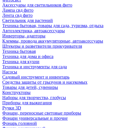
Аксессуары для светильников фито
Лампа свд фито
Лента свд фито
Светильник для растений
Техника бытовая, товары для сада, туризма, отдыха
Автоэлектрика, автоаксессуары
Инверторы, адапторы
Клеммы, провода аккумуляторные, автоаксессуары
Штекеры и разветвители прикуривателя
Техника бытовая
Техника для дома и офиса
Техника для кухни
Техника и инструменты для сада
Насосы
Садовый инструмент и инвентарь
Средства защиты от грызунов и насекомых
Товары для детей, сувениры
Конструкторы
Наборы для творчества, глобусы
Приборы для выжигания
Ручки 3D
Фонари, переносные световые приборы
Фонари универсальные и прочие
Фонарь головной