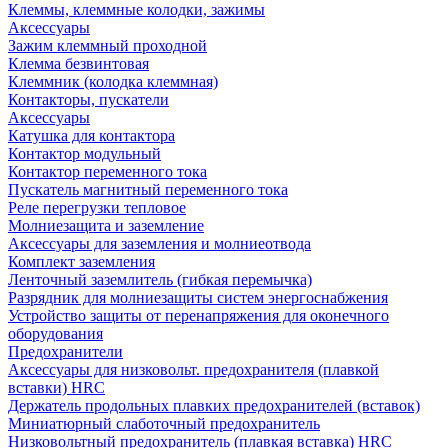
Клеммы, клеммные колодки, зажимы
Аксессуары
Зажим клеммный проходной
Клемма безвинтовая
Клеммник (колодка клеммная)
Контакторы, пускатели
Аксессуары
Катушка для контактора
Контактор модульный
Контактор переменного тока
Пускатель магнитный переменного тока
Реле перегрузки тепловое
Молниезащита и заземление
Аксессуары для заземления и молниеотвода
Комплект заземления
Ленточный заземлитель (гибкая перемычка)
Разрядник для молниезащиты систем энергоснабжения
Устройство защиты от перенапряжения для оконечного
оборудования
Предохранители
Аксессуары для низковольт. предохранителя (плавкой
вставки) HRC
Держатель продольных плавких предохранителей (вставок)
Миниатюрный слаботочный предохранитель
Низковольтный предохранитель (плавкая вставка) HRC