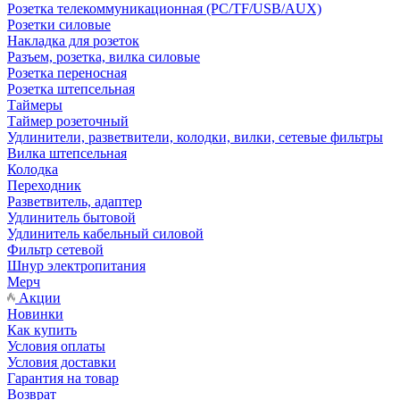
Розетка телекоммуникационная (PC/TF/USB/AUX)
Розетки силовые
Накладка для розеток
Разъем, розетка, вилка силовые
Розетка переносная
Розетка штепсельная
Таймеры
Таймер розеточный
Удлинители, разветвители, колодки, вилки, сетевые фильтры
Вилка штепсельная
Колодка
Переходник
Разветвитель, адаптер
Удлинитель бытовой
Удлинитель кабельный силовой
Фильтр сетевой
Шнур электропитания
Мерч
Акции
Новинки
Как купить
Условия оплаты
Условия доставки
Гарантия на товар
Возврат