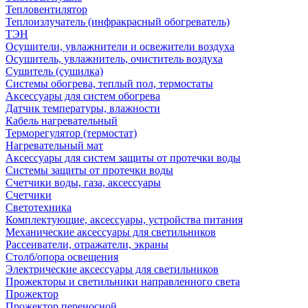
Тепловентилятор
Теплоизлучатель (инфракрасный обогреватель)
ТЭН
Осушители, увлажнители и освежители воздуха
Осушитель, увлажнитель, очиститель воздуха
Сушитель (сушилка)
Системы обогрева, теплый пол, термостаты
Аксессуары для систем обогрева
Датчик температуры, влажности
Кабель нагревательный
Терморегулятор (термостат)
Нагревательный мат
Аксессуары для систем защиты от протечки воды
Системы защиты от протечки воды
Счетчики воды, газа, аксессуары
Счетчики
Светотехника
Комплектующие, аксессуары, устройства питания
Механические аксессуары для светильников
Рассеиватели, отражатели, экраны
Столб/опора освещения
Электрические аксессуары для светильников
Прожекторы и светильники направленного света
Прожектор
Прожектор переносной