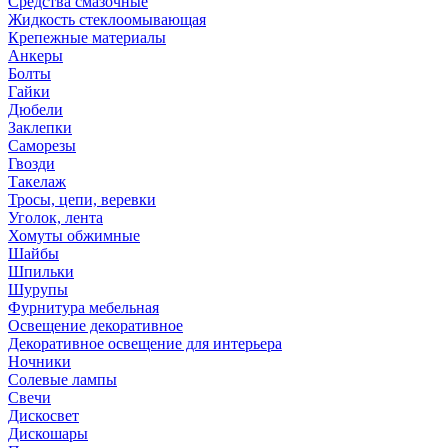
Средства смазочные
Жидкость стеклоомывающая
Крепежные материалы
Анкеры
Болты
Гайки
Дюбели
Заклепки
Саморезы
Гвозди
Такелаж
Тросы, цепи, веревки
Уголок, лента
Хомуты обжимные
Шайбы
Шпильки
Шурупы
Фурнитура мебельная
Освещение декоративное
Декоративное освещение для интерьера
Ночники
Солевые лампы
Свечи
Дискосвет
Дискошары