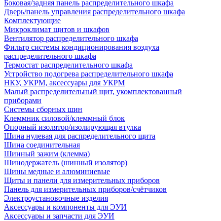
Боковая/задняя панель распределительного шкафа
Дверь/панель управления распределительного шкафа
Комплектующие
Микроклимат щитов и шкафов
Вентилятор распределительного шкафа
Фильтр системы кондиционирования воздуха
распределительного шкафа
Термостат распределительного шкафа
Устройство подогрева распределительного шкафа
НКУ, УКРМ, аксессуары для УКРМ
Малый распределительный щит, укомплектованный
приборами
Системы сборных шин
Клеммник силовой/клеммный блок
Опорный изолятор/изолирующая втулка
Шина нулевая для распределительного щита
Шина соединительная
Шинный зажим (клемма)
Шинодержатель (шинный изолятор)
Шины медные и алюминиевые
Щиты и панели для измерительных приборов
Панель для измерительных приборов/счётчиков
Электроустановочные изделия
Аксессуары и компоненты для ЭУИ
Аксессуары и запчасти для ЭУИ