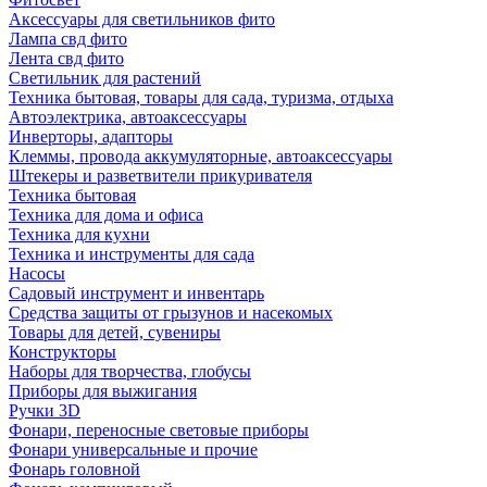
Аксессуары для светильников фито
Лампа свд фито
Лента свд фито
Светильник для растений
Техника бытовая, товары для сада, туризма, отдыха
Автоэлектрика, автоаксессуары
Инверторы, адапторы
Клеммы, провода аккумуляторные, автоаксессуары
Штекеры и разветвители прикуривателя
Техника бытовая
Техника для дома и офиса
Техника для кухни
Техника и инструменты для сада
Насосы
Садовый инструмент и инвентарь
Средства защиты от грызунов и насекомых
Товары для детей, сувениры
Конструкторы
Наборы для творчества, глобусы
Приборы для выжигания
Ручки 3D
Фонари, переносные световые приборы
Фонари универсальные и прочие
Фонарь головной