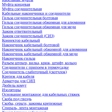
Муфта концевая
Муфта соединительная
Кабельные наконечники и соединители
Гильза соединительная болтовая
Гильза соединительная обжимная для алюминия
Гильза соединительная обжимная для меди
Зажим ответвительный
Зажим соединительный (СИЗ)
Коннектор кабельный
Наконечник кабельный болтовой
Наконечник кабельный обжимной для алюминия
Наконечник кабельный обжимной для меди
Наконечник-гильза
Разъем штекер, вилка, крюк, штифт, кольцо
Соединители с припоем в термоусадке
Соединитель слаботочный (скотчлок)
Крепеж для кабеля
Арматура для СИП
Дюбель-хомут
Изоляторы
Основание монтажное для кабельных стяжек
Скоба под гвоздь
Скобы, серьги, зажимы крепежные
Спираль, лента монтажная