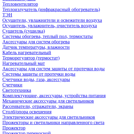
Тепловентилятор
Теплоизлучатель (инфракрасный обогреватель)
ТЭН
Осушители, увлажнители и освежители воздуха
Осушитель, увлажнитель, очиститель воздуха
Сушитель (сушилка)
Системы обогрева, теплый пол, термостаты
Аксессуары для систем обогрева
Датчик температуры, влажности
Кабель нагревательный
Терморегулятор (термостат)
Нагревательный мат
Аксессуары для систем защиты от протечки воды
Системы защиты от протечки воды
Счетчики воды, газа, аксессуары
Счетчики
Светотехника
Комплектующие, аксессуары, устройства питания
Механические аксессуары для светильников
Рассеиватели, отражатели, экраны
Столб/опора освещения
Электрические аксессуары для светильников
Прожекторы и светильники направленного света
Прожектор
Прожектор переносной