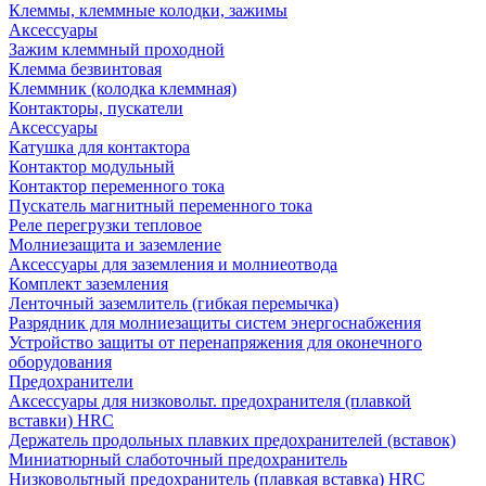
Клеммы, клеммные колодки, зажимы
Аксессуары
Зажим клеммный проходной
Клемма безвинтовая
Клеммник (колодка клеммная)
Контакторы, пускатели
Аксессуары
Катушка для контактора
Контактор модульный
Контактор переменного тока
Пускатель магнитный переменного тока
Реле перегрузки тепловое
Молниезащита и заземление
Аксессуары для заземления и молниеотвода
Комплект заземления
Ленточный заземлитель (гибкая перемычка)
Разрядник для молниезащиты систем энергоснабжения
Устройство защиты от перенапряжения для оконечного
оборудования
Предохранители
Аксессуары для низковольт. предохранителя (плавкой
вставки) HRC
Держатель продольных плавких предохранителей (вставок)
Миниатюрный слаботочный предохранитель
Низковольтный предохранитель (плавкая вставка) HRC