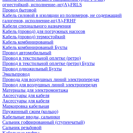
огнестойкий, исполнение–нг(А)-FRLS
Провод бытовой
Кабель силовой в изоляции из полимеров, не содержащий
галогенов, исполнение-нг(А)-FRHF
Кабели специального назначения
Кабель (провод) для погружных насосов
Кабель (провод) термостойкий
Кабель комбинированый
Кабель комбинированый Бухты
Провод автомобильный
Провод в текстильной оплетке (ретро)
Провод в текстильной оплетке (ретро) Бухты
Провод одножильный Бухты
Эмальпровод
Провода для воздушных линий электропередач
Провод для воздушных линий электропередач
Материалы для электромонтажа
Аксессуары для кабеля
Аксессуары для кабеля
Маркировка кабельная
Пружинный сжим (кольцо)
Кабельные вводы, сальники
Сальник гофрированный (ступенчатый)
Сальник резьбовой
Кабельные муфты