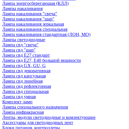
Лампа энергосберегающая (КЛЛ)
Лампы накаливания
Лампа накаливания "свеча"
Лампа накаливания "шар"
Лампа накаливания зеркальная
Лампа накаливания специальная
Лампа накаливания стандартная (ЛОН, МО)
Лампы светодиодные
Лампа свд "свеча"
Лампа свд "шар"
Лампа свд E27 стандарт
Лампа свд E27, Е40 большой мощности
Лампа свд GX, GU, G
Лампа свд декоративная
Лампа свд капсульная
Лампа свд линейная
Лампа свд рефлекторная
Лампа свд специальная
Лампа свд умная
Комплект ламп
Лампы специального назначения
Лампа инфракрасная
Ленты, модули светодиодные и комлектующие
Аксессуары для светодиодных лент
Блоки питания, контроллеры