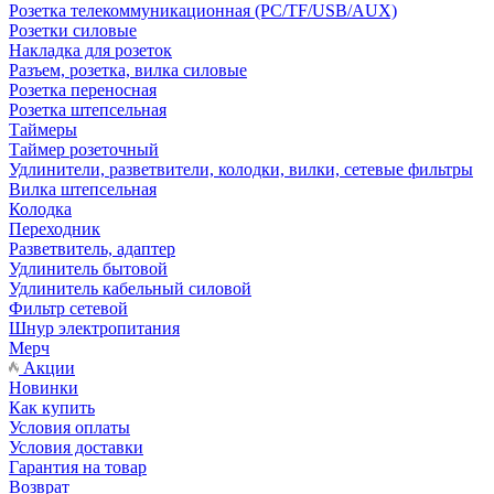
Розетка телекоммуникационная (PC/TF/USB/AUX)
Розетки силовые
Накладка для розеток
Разъем, розетка, вилка силовые
Розетка переносная
Розетка штепсельная
Таймеры
Таймер розеточный
Удлинители, разветвители, колодки, вилки, сетевые фильтры
Вилка штепсельная
Колодка
Переходник
Разветвитель, адаптер
Удлинитель бытовой
Удлинитель кабельный силовой
Фильтр сетевой
Шнур электропитания
Мерч
Акции
Новинки
Как купить
Условия оплаты
Условия доставки
Гарантия на товар
Возврат