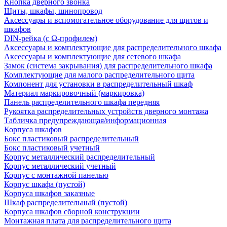
Кнопка дверного звонка
Щиты, шкафы, шинопровод
Аксессуары и вспомогательное оборудование для щитов и
шкафов
DIN-рейка (с Ω-профилем)
Аксессуары и комплектующие для распределительного шкафа
Аксессуары и комплектующие для сетевого шкафа
Замок (система закрывания) для распределительного шкафа
Комплектующие для малого распределительного щита
Компонент для установки в распределительный шкаф
Материал маркировочный (маркировка)
Панель распределительного шкафа передняя
Рукоятка распределительных устройств дверного монтажа
Табличка предупреждающая/информационная
Корпуса шкафов
Бокс пластиковый распределительный
Бокс пластиковый учетный
Корпус металлический распределительный
Корпус металлический учетный
Корпус с монтажной панелью
Корпус шкафа (пустой)
Корпуса шкафов заказные
Шкаф распределительный (пустой)
Корпуса шкафов сборной конструкции
Монтажная плата для распределительного щита