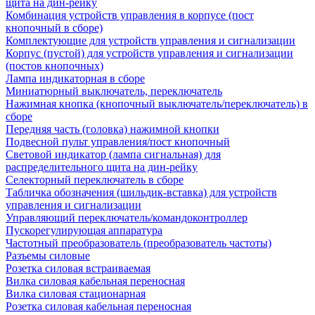
щита на дин-рейку
Комбинация устройств управления в корпусе (пост
кнопочный в сборе)
Комплектующие для устройств управления и сигнализации
Корпус (пустой) для устройств управления и сигнализации
(постов кнопочных)
Лампа индикаторная в сборе
Миниатюрный выключатель, переключатель
Нажимная кнопка (кнопочный выключатель/переключатель) в
сборе
Передняя часть (головка) нажимной кнопки
Подвесной пульт управления/пост кнопочный
Световой индикатор (лампа сигнальная) для
распределительного щита на дин-рейку
Селекторный переключатель в сборе
Табличка обозначения (шильдик-вставка) для устройств
управления и сигнализации
Управляющий переключатель/командоконтроллер
Пускорегулирующая аппаратура
Частотный преобразователь (преобразователь частоты)
Разъемы силовые
Розетка силовая встраиваемая
Вилка силовая кабельная переносная
Вилка силовая стационарная
Розетка силовая кабельная переносная