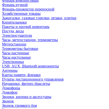
Фонарь кемпинговый
Фонарь ручной
Фонарь-прожектор переносной
Хозяйственные товары
Зажигалки, газовые горелки, резаки, плитки
Кипятильники
Пакеты и прочий инвентарь
Посуда, весы
Электросушители
Часы, метеостанции, термометры
Метеостанции
Термометры бытовые
Часы настенные
Часы настольные
Электроника
USB, AUX, Bluetooth компоненты
Антенны
Карты памяти, флешки
Пульты дистанционного управления
Наушники, фитнес-браслеты
Домофоны
Домофон
Звонки, кнопки и аксессуары
Звонок
Звонок громкого боя