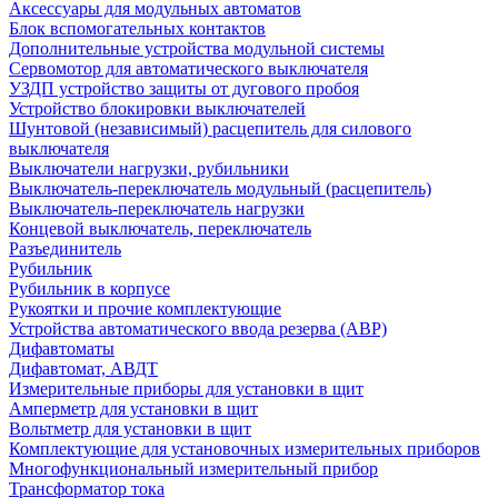
Аксессуары для модульных автоматов
Блок вспомогательных контактов
Дополнительные устройства модульной системы
Сервомотор для автоматического выключателя
УЗДП устройство защиты от дугового пробоя
Устройство блокировки выключателей
Шунтовой (независимый) расцепитель для силового
выключателя
Выключатели нагрузки, рубильники
Выключатель-переключатель модульный (расцепитель)
Выключатель-переключатель нагрузки
Концевой выключатель, переключатель
Разъединитель
Рубильник
Рубильник в корпусе
Рукоятки и прочие комплектующие
Устройства автоматического ввода резерва (АВР)
Дифавтоматы
Дифавтомат, АВДТ
Измерительные приборы для установки в щит
Амперметр для установки в щит
Вольтметр для установки в щит
Комплектующие для установочных измерительных приборов
Многофункциональный измерительный прибор
Трансформатор тока