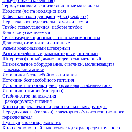
Хомут (стяжка кабельная)
Термоусаживаемые и изоляционные материалы
Изолента (лента изоляционная)
Кабельная изолирующая трубка (кембрик)
Перчатка распределительная усаживаемая
Трубка термоусадочная, наборы трубок
Колпачок усаживаемый
Телекоммуникационные, антенные компоненты
Делители, ответвители антенные
Разъем коаксиальный штекерный
Разъем телефонный, компьютерный, антенный
Шнур телефонный, аудио, видео, компьютерный
Низковольтное оборудование, счетчики, молниезащита,
разъемы, клеммники
Источники бесперебойного питания
Источник бесперебойного питания
Источники питания, трансформаторы, стабилизаторы
Источник питания (инвертор)
Стабилизатор напряжения
Трансформатор питания
Кнопки, переключатели, светосигнальная арматура
Передняя часть (головка) селекторного/многопозиционного
переключателя
Пульт управления, джойстик
Кнопка/кнопочный выключатель для распределительного