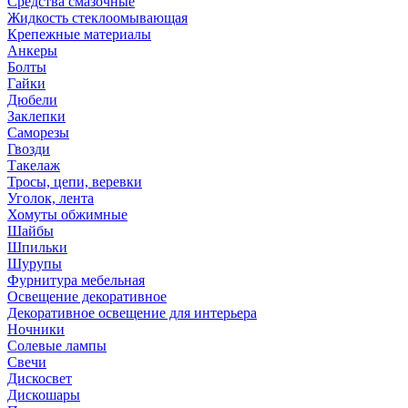
Средства смазочные
Жидкость стеклоомывающая
Крепежные материалы
Анкеры
Болты
Гайки
Дюбели
Заклепки
Саморезы
Гвозди
Такелаж
Тросы, цепи, веревки
Уголок, лента
Хомуты обжимные
Шайбы
Шпильки
Шурупы
Фурнитура мебельная
Освещение декоративное
Декоративное освещение для интерьера
Ночники
Солевые лампы
Свечи
Дискосвет
Дискошары