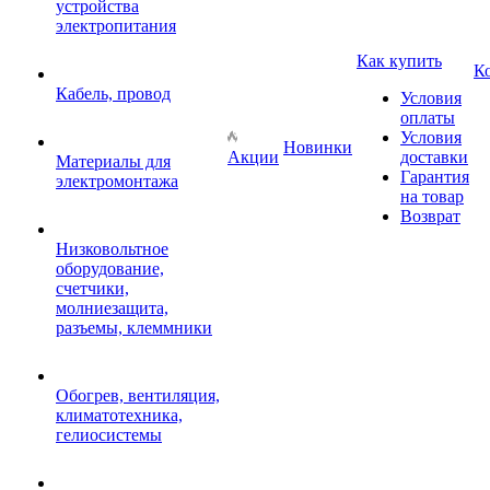
устройства
электропитания
Как купить
К
Кабель, провод
Условия
оплаты
Условия
Новинки
Акции
доставки
Материалы для
Гарантия
электромонтажа
на товар
Возврат
Низковольтное
оборудование,
счетчики,
молниезащита,
разъемы, клеммники
Обогрев, вентиляция,
климатотехника,
гелиосистемы