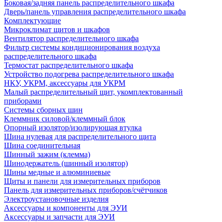
Боковая/задняя панель распределительного шкафа
Дверь/панель управления распределительного шкафа
Комплектующие
Микроклимат щитов и шкафов
Вентилятор распределительного шкафа
Фильтр системы кондиционирования воздуха
распределительного шкафа
Термостат распределительного шкафа
Устройство подогрева распределительного шкафа
НКУ, УКРМ, аксессуары для УКРМ
Малый распределительный щит, укомплектованный
приборами
Системы сборных шин
Клеммник силовой/клеммный блок
Опорный изолятор/изолирующая втулка
Шина нулевая для распределительного щита
Шина соединительная
Шинный зажим (клемма)
Шинодержатель (шинный изолятор)
Шины медные и алюминиевые
Щиты и панели для измерительных приборов
Панель для измерительных приборов/счётчиков
Электроустановочные изделия
Аксессуары и компоненты для ЭУИ
Аксессуары и запчасти для ЭУИ