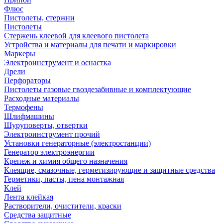
Флюс
Пистолеты, стержни
Пистолеты
Стержень клеевой для клеевого пистолета
Устройства и материалы для печати и маркировки
Маркеры
Электроинструмент и оснастка
Дрели
Перфораторы
Пистолеты газовые гвоздезабивные и комплектующие
Расходные материалы
Термофены
Шлифмашины
Шуруповерты, отвертки
Электроинструмент прочий
Установки генераторные (электростанции)
Генератор электроэнергии
Крепеж и химия общего назначения
Клеящие, смазочные, герметизирующие и защитные средства
Герметики, пасты, пена монтажная
Клей
Лента клейкая
Растворители, очистители, краски
Средства защитные