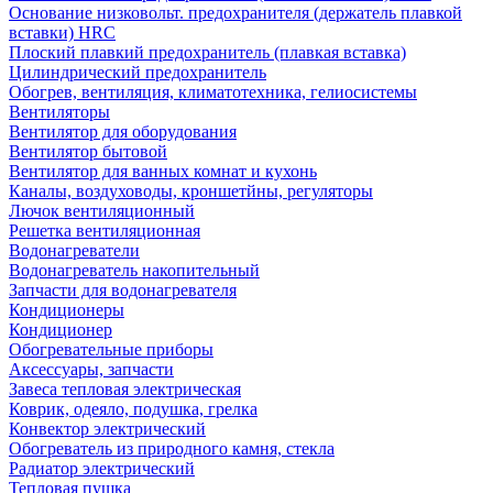
Основание низковольт. предохранителя (держатель плавкой
вставки) HRC
Плоский плавкий предохранитель (плавкая вставка)
Цилиндрический предохранитель
Обогрев, вентиляция, климатотехника, гелиосистемы
Вентиляторы
Вентилятор для оборудования
Вентилятор бытовой
Вентилятор для ванных комнат и кухонь
Каналы, воздуховоды, кроншетйны, регуляторы
Лючок вентиляционный
Решетка вентиляционная
Водонагреватели
Водонагреватель накопительный
Запчасти для водонагревателя
Кондиционеры
Кондиционер
Обогревательные приборы
Аксессуары, запчасти
Завеса тепловая электрическая
Коврик, одеяло, подушка, грелка
Конвектор электрический
Обогреватель из природного камня, стекла
Радиатор электрический
Тепловая пушка