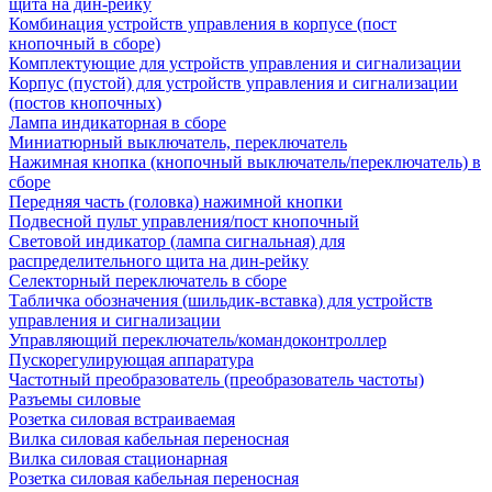
щита на дин-рейку
Комбинация устройств управления в корпусе (пост
кнопочный в сборе)
Комплектующие для устройств управления и сигнализации
Корпус (пустой) для устройств управления и сигнализации
(постов кнопочных)
Лампа индикаторная в сборе
Миниатюрный выключатель, переключатель
Нажимная кнопка (кнопочный выключатель/переключатель) в
сборе
Передняя часть (головка) нажимной кнопки
Подвесной пульт управления/пост кнопочный
Световой индикатор (лампа сигнальная) для
распределительного щита на дин-рейку
Селекторный переключатель в сборе
Табличка обозначения (шильдик-вставка) для устройств
управления и сигнализации
Управляющий переключатель/командоконтроллер
Пускорегулирующая аппаратура
Частотный преобразователь (преобразователь частоты)
Разъемы силовые
Розетка силовая встраиваемая
Вилка силовая кабельная переносная
Вилка силовая стационарная
Розетка силовая кабельная переносная