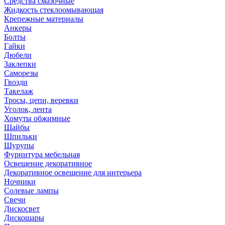
Средства смазочные
Жидкость стеклоомывающая
Крепежные материалы
Анкеры
Болты
Гайки
Дюбели
Заклепки
Саморезы
Гвозди
Такелаж
Тросы, цепи, веревки
Уголок, лента
Хомуты обжимные
Шайбы
Шпильки
Шурупы
Фурнитура мебельная
Освещение декоративное
Декоративное освещение для интерьера
Ночники
Солевые лампы
Свечи
Дискосвет
Дискошары