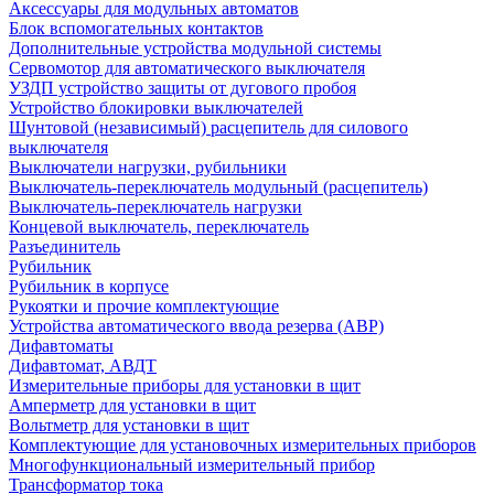
Аксессуары для модульных автоматов
Блок вспомогательных контактов
Дополнительные устройства модульной системы
Сервомотор для автоматического выключателя
УЗДП устройство защиты от дугового пробоя
Устройство блокировки выключателей
Шунтовой (независимый) расцепитель для силового
выключателя
Выключатели нагрузки, рубильники
Выключатель-переключатель модульный (расцепитель)
Выключатель-переключатель нагрузки
Концевой выключатель, переключатель
Разъединитель
Рубильник
Рубильник в корпусе
Рукоятки и прочие комплектующие
Устройства автоматического ввода резерва (АВР)
Дифавтоматы
Дифавтомат, АВДТ
Измерительные приборы для установки в щит
Амперметр для установки в щит
Вольтметр для установки в щит
Комплектующие для установочных измерительных приборов
Многофункциональный измерительный прибор
Трансформатор тока