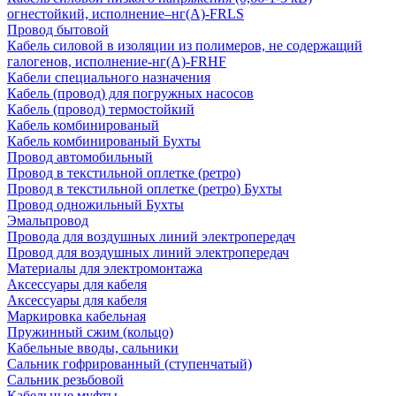
огнестойкий, исполнение–нг(А)-FRLS
Провод бытовой
Кабель силовой в изоляции из полимеров, не содержащий
галогенов, исполнение-нг(А)-FRHF
Кабели специального назначения
Кабель (провод) для погружных насосов
Кабель (провод) термостойкий
Кабель комбинированый
Кабель комбинированый Бухты
Провод автомобильный
Провод в текстильной оплетке (ретро)
Провод в текстильной оплетке (ретро) Бухты
Провод одножильный Бухты
Эмальпровод
Провода для воздушных линий электропередач
Провод для воздушных линий электропередач
Материалы для электромонтажа
Аксессуары для кабеля
Аксессуары для кабеля
Маркировка кабельная
Пружинный сжим (кольцо)
Кабельные вводы, сальники
Сальник гофрированный (ступенчатый)
Сальник резьбовой
Кабельные муфты