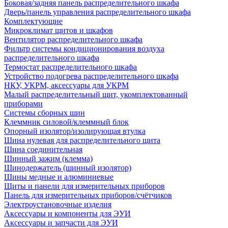
Боковая/задняя панель распределительного шкафа
Дверь/панель управления распределительного шкафа
Комплектующие
Микроклимат щитов и шкафов
Вентилятор распределительного шкафа
Фильтр системы кондиционирования воздуха
распределительного шкафа
Термостат распределительного шкафа
Устройство подогрева распределительного шкафа
НКУ, УКРМ, аксессуары для УКРМ
Малый распределительный щит, укомплектованный
приборами
Системы сборных шин
Клеммник силовой/клеммный блок
Опорный изолятор/изолирующая втулка
Шина нулевая для распределительного щита
Шина соединительная
Шинный зажим (клемма)
Шинодержатель (шинный изолятор)
Шины медные и алюминиевые
Щиты и панели для измерительных приборов
Панель для измерительных приборов/счётчиков
Электроустановочные изделия
Аксессуары и компоненты для ЭУИ
Аксессуары и запчасти для ЭУИ