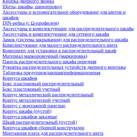
Кнопка дверного звонка
Щиты, шкафы, шинопровод
Аксессуары и вспомогательное оборудование для щитов и
шкафов
DIN-рейка (с Ω-профилем)
Аксессуары и комплектующие для распределительного шкафа
Аксессуары и комплектующие для сетевого шкафа
Замок (система закрывания) для распределительного шкафа
Комплектующие для малого распределительного щита
Компонент для установки в распределительный шкаф
Материал маркировочный (маркировка)
Панель распределительного шкафа передняя
Рукоятка распределительных устройств дверного монтажа
Табличка предупреждающая/информационная
Корпуса шкафов
Бокс пластиковый распределительный
Бокс пластиковый учетный
Корпус металлический распределительный
Корпус металлический учетный
Корпус с монтажной панелью
Корпус шкафа (пустой)
Корпуса шкафов заказные
Шкаф распределительный (пустой)
Корпуса шкафов сборной конструкции
Монтажная плата для распределительного щита