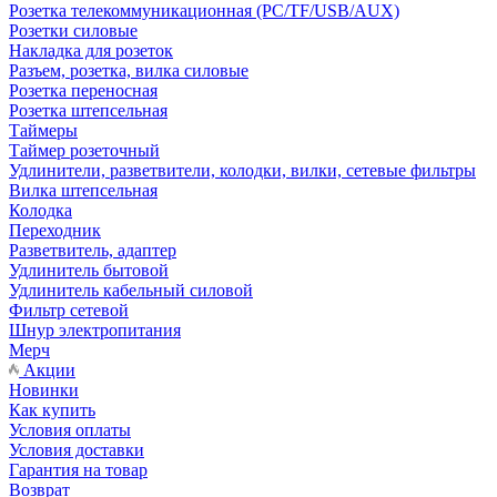
Розетка телекоммуникационная (PC/TF/USB/AUX)
Розетки силовые
Накладка для розеток
Разъем, розетка, вилка силовые
Розетка переносная
Розетка штепсельная
Таймеры
Таймер розеточный
Удлинители, разветвители, колодки, вилки, сетевые фильтры
Вилка штепсельная
Колодка
Переходник
Разветвитель, адаптер
Удлинитель бытовой
Удлинитель кабельный силовой
Фильтр сетевой
Шнур электропитания
Мерч
Акции
Новинки
Как купить
Условия оплаты
Условия доставки
Гарантия на товар
Возврат