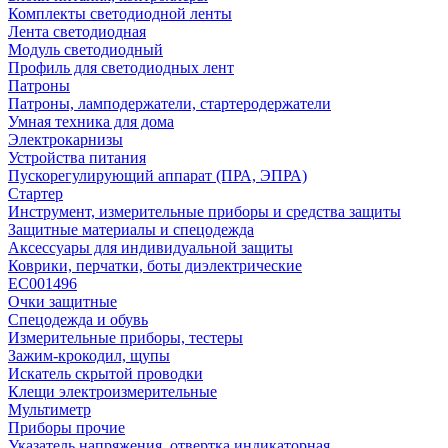
Комплекты светодиодной ленты
Лента светодиодная
Модуль светодиодный
Профиль для светодиодных лент
Патроны
Патроны, ламподержатели, стартеродержатели
Умная техника для дома
Электрокарнизы
Устройства питания
Пускорегулирующий аппарат (ПРА, ЭПРА)
Стартер
Инструмент, измерительные приборы и средства защиты
Защитные материалы и спецодежда
Аксессуары для индивидуальной защиты
Коврики, перчатки, боты диэлектрические
EC001496
Очки защитные
Спецодежда и обувь
Измерительные приборы, тестеры
Зажим-крокодил, щупы
Искатель скрытой проводки
Клещи электроизмерительные
Мультиметр
Приборы прочие
Указатель напряжения, отвертка индикаторная