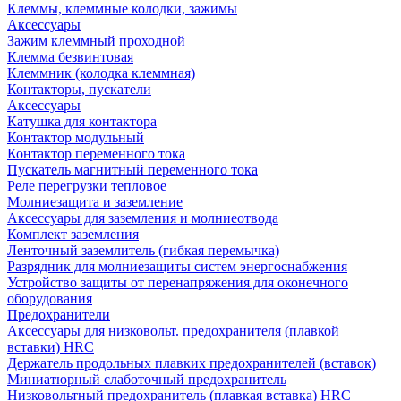
Клеммы, клеммные колодки, зажимы
Аксессуары
Зажим клеммный проходной
Клемма безвинтовая
Клеммник (колодка клеммная)
Контакторы, пускатели
Аксессуары
Катушка для контактора
Контактор модульный
Контактор переменного тока
Пускатель магнитный переменного тока
Реле перегрузки тепловое
Молниезащита и заземление
Аксессуары для заземления и молниеотвода
Комплект заземления
Ленточный заземлитель (гибкая перемычка)
Разрядник для молниезащиты систем энергоснабжения
Устройство защиты от перенапряжения для оконечного
оборудования
Предохранители
Аксессуары для низковольт. предохранителя (плавкой
вставки) HRC
Держатель продольных плавких предохранителей (вставок)
Миниатюрный слаботочный предохранитель
Низковольтный предохранитель (плавкая вставка) HRC