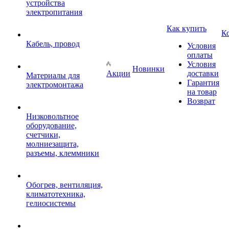
устройства
электропитания
Как купить
К
Кабель, провод
Условия
оплаты
Условия
Новинки
Акции
доставки
Материалы для
Гарантия
электромонтажа
на товар
Возврат
Низковольтное
оборудование,
счетчики,
молниезащита,
разъемы, клеммники
Обогрев, вентиляция,
климатотехника,
гелиосистемы