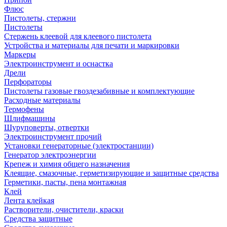
Флюс
Пистолеты, стержни
Пистолеты
Стержень клеевой для клеевого пистолета
Устройства и материалы для печати и маркировки
Маркеры
Электроинструмент и оснастка
Дрели
Перфораторы
Пистолеты газовые гвоздезабивные и комплектующие
Расходные материалы
Термофены
Шлифмашины
Шуруповерты, отвертки
Электроинструмент прочий
Установки генераторные (электростанции)
Генератор электроэнергии
Крепеж и химия общего назначения
Клеящие, смазочные, герметизирующие и защитные средства
Герметики, пасты, пена монтажная
Клей
Лента клейкая
Растворители, очистители, краски
Средства защитные