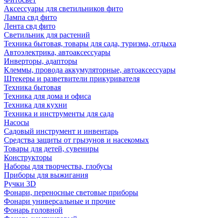
Аксессуары для светильников фито
Лампа свд фито
Лента свд фито
Светильник для растений
Техника бытовая, товары для сада, туризма, отдыха
Автоэлектрика, автоаксессуары
Инверторы, адапторы
Клеммы, провода аккумуляторные, автоаксессуары
Штекеры и разветвители прикуривателя
Техника бытовая
Техника для дома и офиса
Техника для кухни
Техника и инструменты для сада
Насосы
Садовый инструмент и инвентарь
Средства защиты от грызунов и насекомых
Товары для детей, сувениры
Конструкторы
Наборы для творчества, глобусы
Приборы для выжигания
Ручки 3D
Фонари, переносные световые приборы
Фонари универсальные и прочие
Фонарь головной