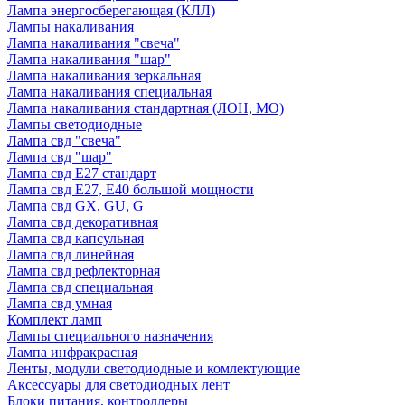
Лампа энергосберегающая (КЛЛ)
Лампы накаливания
Лампа накаливания "свеча"
Лампа накаливания "шар"
Лампа накаливания зеркальная
Лампа накаливания специальная
Лампа накаливания стандартная (ЛОН, МО)
Лампы светодиодные
Лампа свд "свеча"
Лампа свд "шар"
Лампа свд E27 стандарт
Лампа свд E27, Е40 большой мощности
Лампа свд GX, GU, G
Лампа свд декоративная
Лампа свд капсульная
Лампа свд линейная
Лампа свд рефлекторная
Лампа свд специальная
Лампа свд умная
Комплект ламп
Лампы специального назначения
Лампа инфракрасная
Ленты, модули светодиодные и комлектующие
Аксессуары для светодиодных лент
Блоки питания, контроллеры