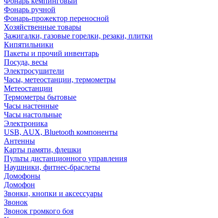
Фонарь кемпинговый
Фонарь ручной
Фонарь-прожектор переносной
Хозяйственные товары
Зажигалки, газовые горелки, резаки, плитки
Кипятильники
Пакеты и прочий инвентарь
Посуда, весы
Электросушители
Часы, метеостанции, термометры
Метеостанции
Термометры бытовые
Часы настенные
Часы настольные
Электроника
USB, AUX, Bluetooth компоненты
Антенны
Карты памяти, флешки
Пульты дистанционного управления
Наушники, фитнес-браслеты
Домофоны
Домофон
Звонки, кнопки и аксессуары
Звонок
Звонок громкого боя