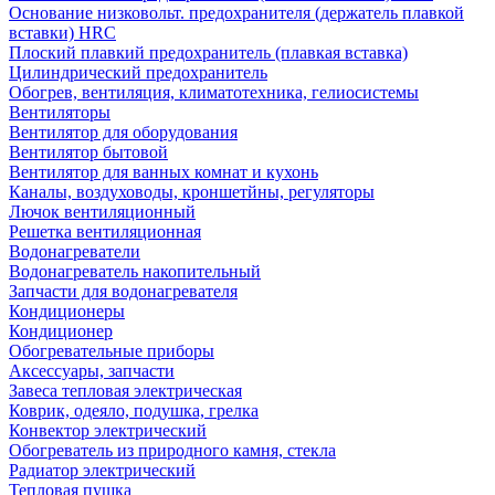
Основание низковольт. предохранителя (держатель плавкой
вставки) HRC
Плоский плавкий предохранитель (плавкая вставка)
Цилиндрический предохранитель
Обогрев, вентиляция, климатотехника, гелиосистемы
Вентиляторы
Вентилятор для оборудования
Вентилятор бытовой
Вентилятор для ванных комнат и кухонь
Каналы, воздуховоды, кроншетйны, регуляторы
Лючок вентиляционный
Решетка вентиляционная
Водонагреватели
Водонагреватель накопительный
Запчасти для водонагревателя
Кондиционеры
Кондиционер
Обогревательные приборы
Аксессуары, запчасти
Завеса тепловая электрическая
Коврик, одеяло, подушка, грелка
Конвектор электрический
Обогреватель из природного камня, стекла
Радиатор электрический
Тепловая пушка