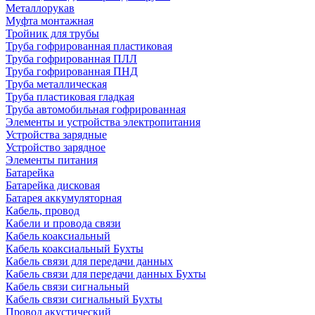
Металлорукав
Муфта монтажная
Тройник для трубы
Труба гофрированная пластиковая
Труба гофрированная ПЛЛ
Труба гофрированная ПНД
Труба металлическая
Труба пластиковая гладкая
Труба автомобильная гофрированная
Элементы и устройства электропитания
Устройства зарядные
Устройство зарядное
Элементы питания
Батарейка
Батарейка дисковая
Батарея аккумуляторная
Кабель, провод
Кабели и провода связи
Кабель коаксиальный
Кабель коаксиальный Бухты
Кабель связи для передачи данных
Кабель связи для передачи данных Бухты
Кабель связи сигнальный
Кабель связи сигнальный Бухты
Провод акустический