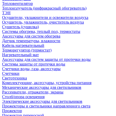
Тепловентилятор
Теплоизлучатель (инфракрасный обогреватель)
ТЭН
Осушители, увлажнители и освежители воздуха
Осушитель, увлажнитель, очиститель воздуха
Сушитель (сушилка)
Системы обогрева, теплый пол, термостаты
Аксессуары для систем обогрева
Датчик температуры, влажности
Кабель нагревательный
Терморегулятор (термостат)
Нагревательный мат
Аксессуары для систем защиты от протечки воды
Системы защиты от протечки воды
Счетчики воды, газа, аксессуары
Счетчики
Светотехника
Комплектующие, аксессуары, устройства питания
Механические аксессуары для светильников
Рассеиватели, отражатели, экраны
Столб/опора освещения
Электрические аксессуары для светильников
Прожекторы и светильники направленного света
Прожектор
Прожектор переносной