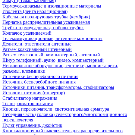
Хомут (стяжка кабельная)
Термоусаживаемые и изоляционные материалы
Изолента (лента изоляционная)
Кабельная изолирующая трубка (кембрик)
Перчатка распределительная усаживаемая
Трубка термоусадочная, наборы трубок
Колпачок усаживаемый
Телекоммуникационные, антенные компоненты
Делители, ответвители антенные
Разъем коаксиальный штекерный
Разъем телефонный, компьютерный, антенный
Шнур телефонный, аудио, видео, компьютерный
Низковольтное оборудование, счетчики, молниезащита,
разъемы, клеммники
Источники бесперебойного питания
Источник бесперебойного питания
Источники питания, трансформаторы, стабилизаторы
Источник питания (инвертор)
Стабилизатор напряжения
Трансформатор питания
Кнопки, переключатели, светосигнальная арматура
Передняя часть (головка) селекторного/многопозиционного
переключателя
Пульт управления, джойстик
Кнопка/кнопочный выключатель для распределительного