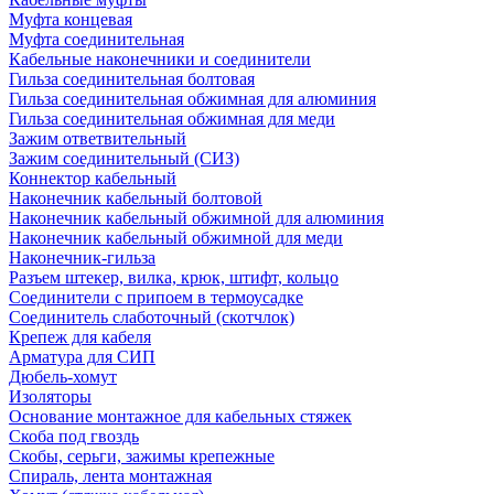
Муфта концевая
Муфта соединительная
Кабельные наконечники и соединители
Гильза соединительная болтовая
Гильза соединительная обжимная для алюминия
Гильза соединительная обжимная для меди
Зажим ответвительный
Зажим соединительный (СИЗ)
Коннектор кабельный
Наконечник кабельный болтовой
Наконечник кабельный обжимной для алюминия
Наконечник кабельный обжимной для меди
Наконечник-гильза
Разъем штекер, вилка, крюк, штифт, кольцо
Соединители с припоем в термоусадке
Соединитель слаботочный (скотчлок)
Крепеж для кабеля
Арматура для СИП
Дюбель-хомут
Изоляторы
Основание монтажное для кабельных стяжек
Скоба под гвоздь
Скобы, серьги, зажимы крепежные
Спираль, лента монтажная