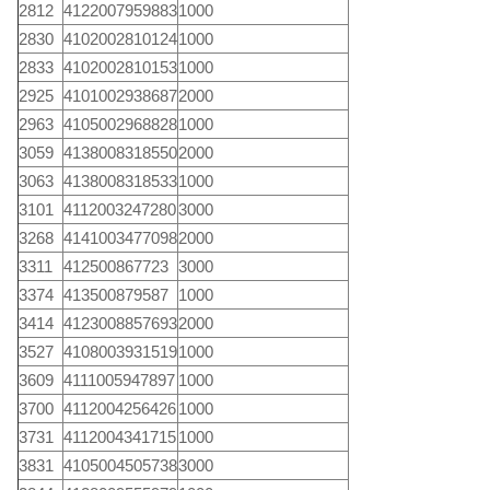
2812
4122007959883
1000
2830
4102002810124
1000
2833
4102002810153
1000
2925
4101002938687
2000
2963
4105002968828
1000
3059
4138008318550
2000
3063
4138008318533
1000
3101
4112003247280
3000
3268
4141003477098
2000
3311
412500867723
3000
3374
413500879587
1000
3414
4123008857693
2000
3527
4108003931519
1000
3609
4111005947897
1000
3700
4112004256426
1000
3731
4112004341715
1000
3831
4105004505738
3000