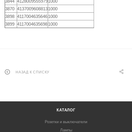
3844
4128009555979
1000
3870
4137009608813
1000
3898
4117004635646
1000
3899
4117004635698
1000
НАЗАД К СПИСКУ
КАТАЛОГ
Розетки и выключатели
Лампы