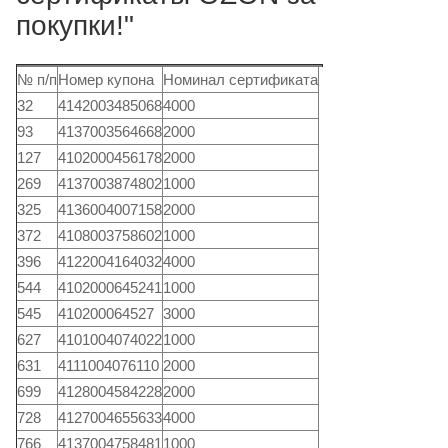
покупки!"
№ п/п
Номер купона
Номинал сертификата
32
4142003485068
4000
93
4137003564668
2000
127
4102000456178
2000
269
4137003874802
1000
325
4136004007158
2000
372
4108003758602
1000
396
4122004164032
4000
544
4102000645241
1000
545
410200064527
3000
627
4101004074022
1000
631
4111004076110
2000
699
4128004584228
2000
728
4127004655633
4000
766
4137004758481
1000