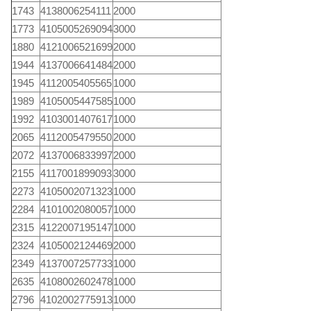
1743
4138006254111
2000
1773
4105005269094
3000
1880
4121006521699
2000
1944
4137006641484
2000
1945
4112005405565
1000
1989
4105005447585
1000
1992
4103001407617
1000
2065
4112005479550
2000
2072
4137006833997
2000
2155
4117001899093
3000
2273
4105002071323
1000
2284
4101002080057
1000
2315
4122007195147
1000
2324
4105002124469
2000
2349
4137007257733
1000
2635
4108002602478
1000
2796
4102002775913
1000