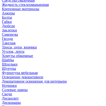
Средства смазочные
Жидкость стеклоомывающая
Крепежные материалы
Анкеры
Болты
Гайки
Дюбели
Заклепки
Саморезы
Гвозди
Такелаж
Тросы, цепи, веревки
Уголок, лента
Хомуты обжимные
Шайбы
Шпильки
Шурупы
Фурнитура мебельная
Освещение декоративное
Декоративное освещение для интерьера
Ночники
Солевые лампы
Свечи
Дискосвет
Дискошары