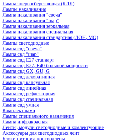
Лампа энергосберегающая (КЛЛ)
Лампы накаливания
Лампа накаливания "свеча"
Лампа накаливания "шар"
Лампа накаливания зеркальная
Лампа накаливания специальная
Лампа накаливания стандартная (ЛОН, МО)
Лампы светодиодные
Лампа свд "свеча"
Лампа свд "шар"
Лампа свд E27 стандарт
Лампа свд E27, Е40 большой мощности
Лампа свд GX, GU, G
Лампа свд декоративная
Лампа свд капсульная
Лампа свд линейная
Лампа свд рефлекторная
Лампа свд специальная
Лампа свд умная
Комплект ламп
Лампы специального назначения
Лампа инфракрасная
Ленты, модули светодиодные и комлектующие
Аксессуары для светодиодных лент
Блоки питания, контроллеры