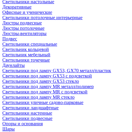
Светильники настольные
Декоративные
Офисные и ученические
Светильники потолочные интерьерные
Люстры подвесные
Люстры потолочные
Люстры-вентиляторы
Подвес
Светильники специальные
Светильник кольцевой
Светильник мебельный
Светильники точечные
Даунлайты
Светильники под лампу GX53, GX70 металл/пластик
Светильники под лампу GX53 с подсветкой
Светильники под лампу GX53 стекло
Светильники под лампу MR металл/полимер
Светильники под лампу MR с подсветкой
Светильники под лампу MR стекло
Светильники уличные садово-парковые
Светильники ландшафтные
Светильники настенные
Светильники подвесные
Опоры и основания
Шары