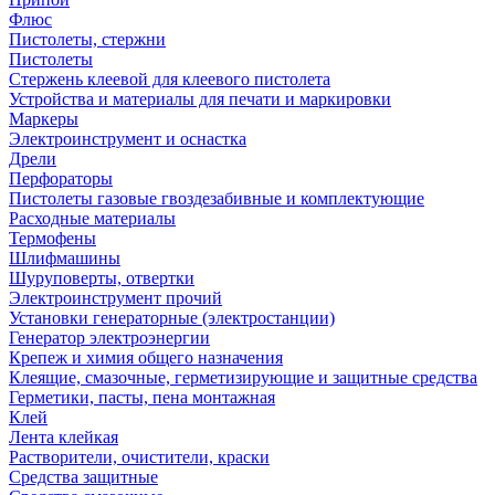
Флюс
Пистолеты, стержни
Пистолеты
Стержень клеевой для клеевого пистолета
Устройства и материалы для печати и маркировки
Маркеры
Электроинструмент и оснастка
Дрели
Перфораторы
Пистолеты газовые гвоздезабивные и комплектующие
Расходные материалы
Термофены
Шлифмашины
Шуруповерты, отвертки
Электроинструмент прочий
Установки генераторные (электростанции)
Генератор электроэнергии
Крепеж и химия общего назначения
Клеящие, смазочные, герметизирующие и защитные средства
Герметики, пасты, пена монтажная
Клей
Лента клейкая
Растворители, очистители, краски
Средства защитные