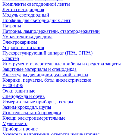
Комплекты светодиодной ленты
Лента светодиодная
Модуль светодиодный
Профиль для светодиодных лент
Патроны
Патроны, ламподержатели, стартеродержатели
Умная техника для дома
Электрокарнизы
Устройства питания
Пускорегулирующий аппарат (ПРА, ЭПРА)
Стартер
Инструмент, измерительные приборы и средства защиты
Защитные материалы и спецодежда
Аксессуары для индивидуальной защиты
Коврики, перчатки, боты диэлектрические
EC001496
Очки защитные
Спецодежда и обувь
Измерительные приборы, тестеры
Зажим-крокодил, щупы
Искатель скрытой проводки
Клещи электроизмерительные
Мультиметр
Приборы прочие
Указатель напряжения, отвертка индикаторная