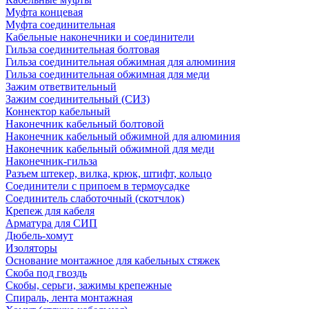
Муфта концевая
Муфта соединительная
Кабельные наконечники и соединители
Гильза соединительная болтовая
Гильза соединительная обжимная для алюминия
Гильза соединительная обжимная для меди
Зажим ответвительный
Зажим соединительный (СИЗ)
Коннектор кабельный
Наконечник кабельный болтовой
Наконечник кабельный обжимной для алюминия
Наконечник кабельный обжимной для меди
Наконечник-гильза
Разъем штекер, вилка, крюк, штифт, кольцо
Соединители с припоем в термоусадке
Соединитель слаботочный (скотчлок)
Крепеж для кабеля
Арматура для СИП
Дюбель-хомут
Изоляторы
Основание монтажное для кабельных стяжек
Скоба под гвоздь
Скобы, серьги, зажимы крепежные
Спираль, лента монтажная