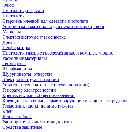
Флюс
Пистолеты, стержни
Пистолеты
Стержень клеевой для клеевого пистолета
Устройства и материалы для печати и маркировки
Маркеры
Электроинструмент и оснастка
Дрели
Перфораторы
Пистолеты газовые гвоздезабивные и комплектующие
Расходные материалы
Термофены
Шлифмашины
Шуруповерты, отвертки
Электроинструмент прочий
Установки генераторные (электростанции)
Генератор электроэнергии
Крепеж и химия общего назначения
Клеящие, смазочные, герметизирующие и защитные средства
Герметики, пасты, пена монтажная
Клей
Лента клейкая
Растворители, очистители, краски
Средства защитные