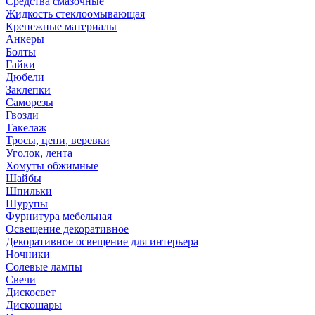
Средства смазочные
Жидкость стеклоомывающая
Крепежные материалы
Анкеры
Болты
Гайки
Дюбели
Заклепки
Саморезы
Гвозди
Такелаж
Тросы, цепи, веревки
Уголок, лента
Хомуты обжимные
Шайбы
Шпильки
Шурупы
Фурнитура мебельная
Освещение декоративное
Декоративное освещение для интерьера
Ночники
Солевые лампы
Свечи
Дискосвет
Дискошары