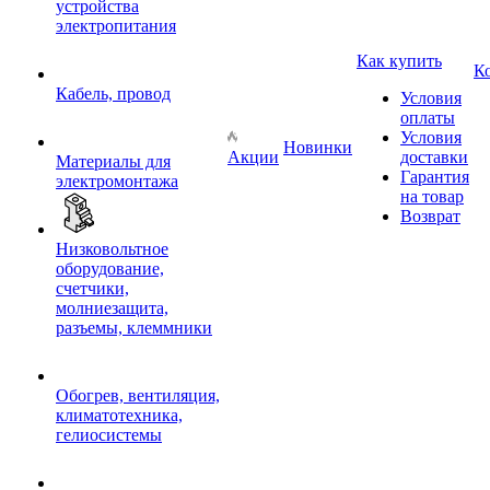
устройства
электропитания
Как купить
К
Кабель, провод
Условия
оплаты
Условия
Новинки
Акции
доставки
Материалы для
Гарантия
электромонтажа
на товар
Возврат
Низковольтное
оборудование,
счетчики,
молниезащита,
разъемы, клеммники
Обогрев, вентиляция,
климатотехника,
гелиосистемы