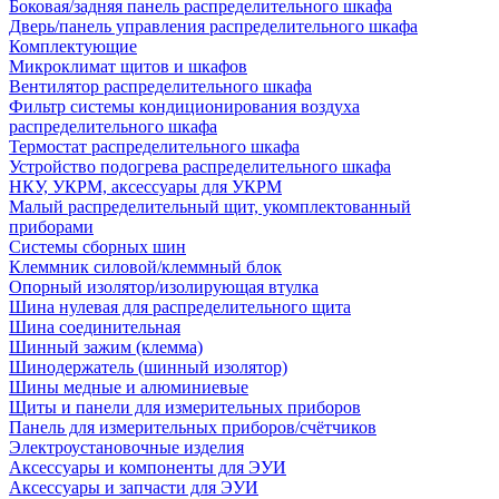
Боковая/задняя панель распределительного шкафа
Дверь/панель управления распределительного шкафа
Комплектующие
Микроклимат щитов и шкафов
Вентилятор распределительного шкафа
Фильтр системы кондиционирования воздуха
распределительного шкафа
Термостат распределительного шкафа
Устройство подогрева распределительного шкафа
НКУ, УКРМ, аксессуары для УКРМ
Малый распределительный щит, укомплектованный
приборами
Системы сборных шин
Клеммник силовой/клеммный блок
Опорный изолятор/изолирующая втулка
Шина нулевая для распределительного щита
Шина соединительная
Шинный зажим (клемма)
Шинодержатель (шинный изолятор)
Шины медные и алюминиевые
Щиты и панели для измерительных приборов
Панель для измерительных приборов/счётчиков
Электроустановочные изделия
Аксессуары и компоненты для ЭУИ
Аксессуары и запчасти для ЭУИ