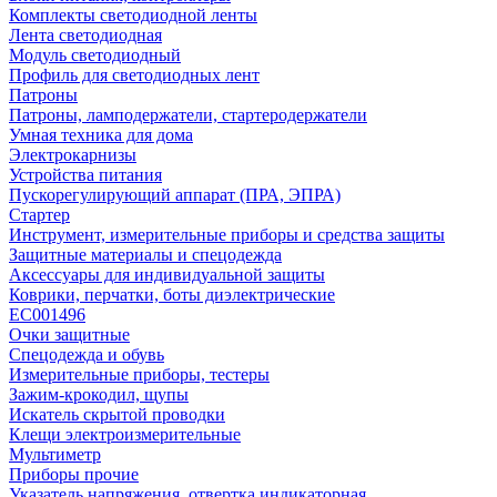
Комплекты светодиодной ленты
Лента светодиодная
Модуль светодиодный
Профиль для светодиодных лент
Патроны
Патроны, ламподержатели, стартеродержатели
Умная техника для дома
Электрокарнизы
Устройства питания
Пускорегулирующий аппарат (ПРА, ЭПРА)
Стартер
Инструмент, измерительные приборы и средства защиты
Защитные материалы и спецодежда
Аксессуары для индивидуальной защиты
Коврики, перчатки, боты диэлектрические
EC001496
Очки защитные
Спецодежда и обувь
Измерительные приборы, тестеры
Зажим-крокодил, щупы
Искатель скрытой проводки
Клещи электроизмерительные
Мультиметр
Приборы прочие
Указатель напряжения, отвертка индикаторная