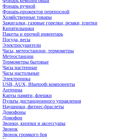
Фонарь кемпинговый
Фонарь ручной
Фонарь-прожектор переносной
Хозяйственные товары
Зажигалки, газовые горелки, резаки, плитки
Кипятильники
Пакеты и прочий инвентарь
Посуда, весы
Электросушители
Часы, метеостанции, термометры
Метеостанции
Термометры бытовые
Часы настенные
Часы настольные
Электроника
USB, AUX, Bluetooth компоненты
Антенны
Карты памяти, флешки
Пульты дистанционного управления
Наушники, фитнес-браслеты
Домофоны
Домофон
Звонки, кнопки и аксессуары
Звонок
Звонок громкого боя