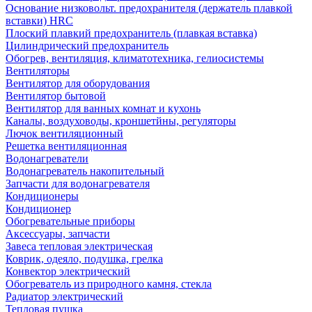
Основание низковольт. предохранителя (держатель плавкой
вставки) HRC
Плоский плавкий предохранитель (плавкая вставка)
Цилиндрический предохранитель
Обогрев, вентиляция, климатотехника, гелиосистемы
Вентиляторы
Вентилятор для оборудования
Вентилятор бытовой
Вентилятор для ванных комнат и кухонь
Каналы, воздуховоды, кроншетйны, регуляторы
Лючок вентиляционный
Решетка вентиляционная
Водонагреватели
Водонагреватель накопительный
Запчасти для водонагревателя
Кондиционеры
Кондиционер
Обогревательные приборы
Аксессуары, запчасти
Завеса тепловая электрическая
Коврик, одеяло, подушка, грелка
Конвектор электрический
Обогреватель из природного камня, стекла
Радиатор электрический
Тепловая пушка