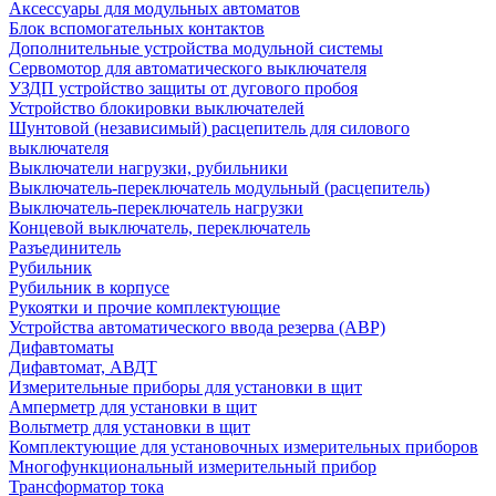
Аксессуары для модульных автоматов
Блок вспомогательных контактов
Дополнительные устройства модульной системы
Сервомотор для автоматического выключателя
УЗДП устройство защиты от дугового пробоя
Устройство блокировки выключателей
Шунтовой (независимый) расцепитель для силового
выключателя
Выключатели нагрузки, рубильники
Выключатель-переключатель модульный (расцепитель)
Выключатель-переключатель нагрузки
Концевой выключатель, переключатель
Разъединитель
Рубильник
Рубильник в корпусе
Рукоятки и прочие комплектующие
Устройства автоматического ввода резерва (АВР)
Дифавтоматы
Дифавтомат, АВДТ
Измерительные приборы для установки в щит
Амперметр для установки в щит
Вольтметр для установки в щит
Комплектующие для установочных измерительных приборов
Многофункциональный измерительный прибор
Трансформатор тока