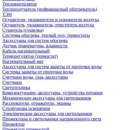
Тепловентилятор
Теплоизлучатель (инфракрасный обогреватель)
ТЭН
Осушители, увлажнители и освежители воздуха
Осушитель, увлажнитель, очиститель воздуха
Сушитель (сушилка)
Системы обогрева, теплый пол, термостаты
Аксессуары для систем обогрева
Датчик температуры, влажности
Кабель нагревательный
Терморегулятор (термостат)
Нагревательный мат
Аксессуары для систем защиты от протечки воды
Системы защиты от протечки воды
Счетчики воды, газа, аксессуары
Счетчики
Светотехника
Комплектующие, аксессуары, устройства питания
Механические аксессуары для светильников
Рассеиватели, отражатели, экраны
Столб/опора освещения
Электрические аксессуары для светильников
Прожекторы и светильники направленного света
Прожектор
Прожектор переносной