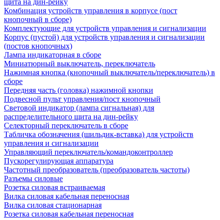
щита на дин-рейку
Комбинация устройств управления в корпусе (пост
кнопочный в сборе)
Комплектующие для устройств управления и сигнализации
Корпус (пустой) для устройств управления и сигнализации
(постов кнопочных)
Лампа индикаторная в сборе
Миниатюрный выключатель, переключатель
Нажимная кнопка (кнопочный выключатель/переключатель) в
сборе
Передняя часть (головка) нажимной кнопки
Подвесной пульт управления/пост кнопочный
Световой индикатор (лампа сигнальная) для
распределительного щита на дин-рейку
Селекторный переключатель в сборе
Табличка обозначения (шильдик-вставка) для устройств
управления и сигнализации
Управляющий переключатель/командоконтроллер
Пускорегулирующая аппаратура
Частотный преобразователь (преобразователь частоты)
Разъемы силовые
Розетка силовая встраиваемая
Вилка силовая кабельная переносная
Вилка силовая стационарная
Розетка силовая кабельная переносная