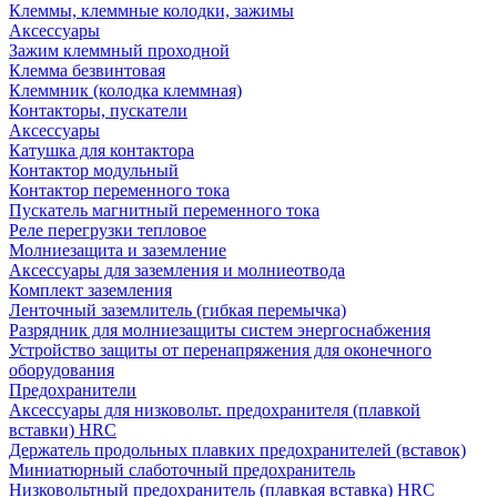
Клеммы, клеммные колодки, зажимы
Аксессуары
Зажим клеммный проходной
Клемма безвинтовая
Клеммник (колодка клеммная)
Контакторы, пускатели
Аксессуары
Катушка для контактора
Контактор модульный
Контактор переменного тока
Пускатель магнитный переменного тока
Реле перегрузки тепловое
Молниезащита и заземление
Аксессуары для заземления и молниеотвода
Комплект заземления
Ленточный заземлитель (гибкая перемычка)
Разрядник для молниезащиты систем энергоснабжения
Устройство защиты от перенапряжения для оконечного
оборудования
Предохранители
Аксессуары для низковольт. предохранителя (плавкой
вставки) HRC
Держатель продольных плавких предохранителей (вставок)
Миниатюрный слаботочный предохранитель
Низковольтный предохранитель (плавкая вставка) HRC