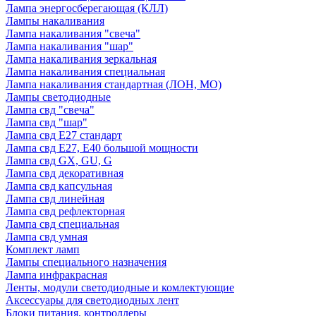
Лампа энергосберегающая (КЛЛ)
Лампы накаливания
Лампа накаливания "свеча"
Лампа накаливания "шар"
Лампа накаливания зеркальная
Лампа накаливания специальная
Лампа накаливания стандартная (ЛОН, МО)
Лампы светодиодные
Лампа свд "свеча"
Лампа свд "шар"
Лампа свд E27 стандарт
Лампа свд E27, Е40 большой мощности
Лампа свд GX, GU, G
Лампа свд декоративная
Лампа свд капсульная
Лампа свд линейная
Лампа свд рефлекторная
Лампа свд специальная
Лампа свд умная
Комплект ламп
Лампы специального назначения
Лампа инфракрасная
Ленты, модули светодиодные и комлектующие
Аксессуары для светодиодных лент
Блоки питания, контроллеры