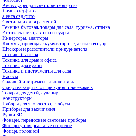
Аксессуары для светильников фито
Лампа свд фито
Лента свд фито
Светильник для растений
Техника бытовая, товары для сада, туризма, отдыха
Автоэлектрика, автоаксессуары
Инверторы, адапторы
Клеммы, провода аккумуляторные, автоаксессуары
Штекеры и разветвители прикуривателя
Техника бытовая
Техника для дома и офиса
Техника для кухни
Техника и инструменты для сада
Насосы
Садовый инструмент и инвентарь
Средства защиты от грызунов и насекомых
Товары для детей, сувениры
Конструкторы
Наборы для творчества, глобусы
Приборы для выжигания
Ручки 3D
Фонари, переносные световые приборы
Фонари универсальные и прочие
Фонарь головной