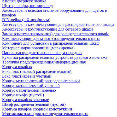
Кнопка дверного звонка
Щиты, шкафы, шинопровод
Аксессуары и вспомогательное оборудование для щитов и
шкафов
DIN-рейка (с Ω-профилем)
Аксессуары и комплектующие для распределительного шкафа
Аксессуары и комплектующие для сетевого шкафа
Замок (система закрывания) для распределительного шкафа
Комплектующие для малого распределительного щита
Компонент для установки в распределительный шкаф
Материал маркировочный (маркировка)
Панель распределительного шкафа передняя
Рукоятка распределительных устройств дверного монтажа
Табличка предупреждающая/информационная
Корпуса шкафов
Бокс пластиковый распределительный
Бокс пластиковый учетный
Корпус металлический распределительный
Корпус металлический учетный
Корпус с монтажной панелью
Корпус шкафа (пустой)
Корпуса шкафов заказные
Шкаф распределительный (пустой)
Корпуса шкафов сборной конструкции
Монтажная плата для распределительного щита