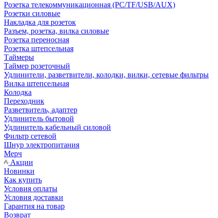
Розетка телекоммуникационная (PC/TF/USB/AUX)
Розетки силовые
Накладка для розеток
Разъем, розетка, вилка силовые
Розетка переносная
Розетка штепсельная
Таймеры
Таймер розеточный
Удлинители, разветвители, колодки, вилки, сетевые фильтры
Вилка штепсельная
Колодка
Переходник
Разветвитель, адаптер
Удлинитель бытовой
Удлинитель кабельный силовой
Фильтр сетевой
Шнур электропитания
Мерч
Акции
Новинки
Как купить
Условия оплаты
Условия доставки
Гарантия на товар
Возврат