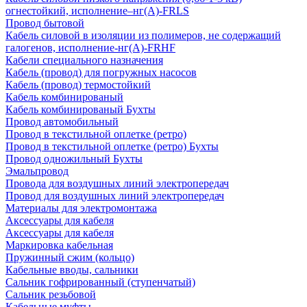
огнестойкий, исполнение–нг(А)-FRLS
Провод бытовой
Кабель силовой в изоляции из полимеров, не содержащий
галогенов, исполнение-нг(А)-FRHF
Кабели специального назначения
Кабель (провод) для погружных насосов
Кабель (провод) термостойкий
Кабель комбинированый
Кабель комбинированый Бухты
Провод автомобильный
Провод в текстильной оплетке (ретро)
Провод в текстильной оплетке (ретро) Бухты
Провод одножильный Бухты
Эмальпровод
Провода для воздушных линий электропередач
Провод для воздушных линий электропередач
Материалы для электромонтажа
Аксессуары для кабеля
Аксессуары для кабеля
Маркировка кабельная
Пружинный сжим (кольцо)
Кабельные вводы, сальники
Сальник гофрированный (ступенчатый)
Сальник резьбовой
Кабельные муфты