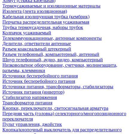
Хомут (стяжка кабельная)
Термоусаживаемые и изоляционные материалы
Изолента (лента изоляционная)
Кабельная изолирующая трубка (кембрик)
Перчатка распределительная усаживаемая
Трубка термоусадочная, наборы трубок
Колпачок усаживаемый
Телекоммуникационные, антенные компоненты
Делители, ответвители антенные
Разъем коаксиальный штекерный
Разъем телефонный, компьютерный, антенный
Шнур телефонный, аудио, видео, компьютерный
Низковольтное оборудование, счетчики, молниезащита,
разъемы, клеммники
Источники бесперебойного питания
Источник бесперебойного питания
Источники питания, трансформаторы, стабилизаторы
Источник питания (инвертор)
Стабилизатор напряжения
Трансформатор питания
Кнопки, переключатели, светосигнальная арматура
Передняя часть (головка) селекторного/многопозиционного
переключателя
Пульт управления, джойстик
Кнопка/кнопочный выключатель для распределительного