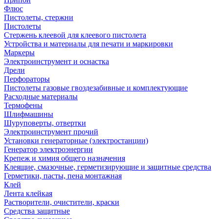
Флюс
Пистолеты, стержни
Пистолеты
Стержень клеевой для клеевого пистолета
Устройства и материалы для печати и маркировки
Маркеры
Электроинструмент и оснастка
Дрели
Перфораторы
Пистолеты газовые гвоздезабивные и комплектующие
Расходные материалы
Термофены
Шлифмашины
Шуруповерты, отвертки
Электроинструмент прочий
Установки генераторные (электростанции)
Генератор электроэнергии
Крепеж и химия общего назначения
Клеящие, смазочные, герметизирующие и защитные средства
Герметики, пасты, пена монтажная
Клей
Лента клейкая
Растворители, очистители, краски
Средства защитные