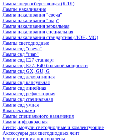
Лампа энергосберегающая (КЛЛ)
Лампы накаливания
Лампа накаливания "свеча"
Лампа накаливания "шар"
Лампа накаливания зеркальная
Лампа накаливания специальная
Лампа накаливания стандартная (ЛОН, МО)
Лампы светодиодные
Лампа свд "свеча"
Лампа свд "шар"
Лампа свд E27 стандарт
Лампа свд E27, Е40 большой мощности
Лампа свд GX, GU, G
Лампа свд декоративная
Лампа свд капсульная
Лампа свд линейная
Лампа свд рефлекторная
Лампа свд специальная
Лампа свд умная
Комплект ламп
Лампы специального назначения
Лампа инфракрасная
Ленты, модули светодиодные и комлектующие
Аксессуары для светодиодных лент
Блоки питания, контроллеры