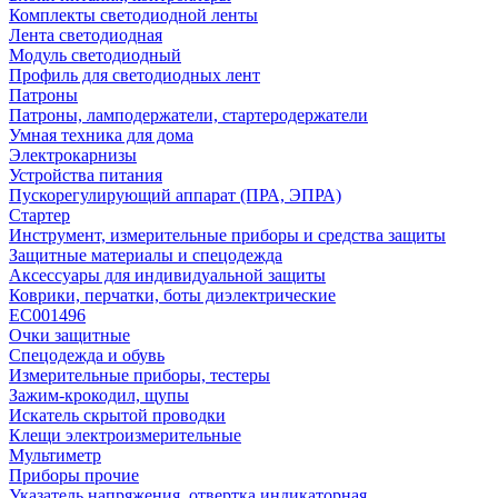
Комплекты светодиодной ленты
Лента светодиодная
Модуль светодиодный
Профиль для светодиодных лент
Патроны
Патроны, ламподержатели, стартеродержатели
Умная техника для дома
Электрокарнизы
Устройства питания
Пускорегулирующий аппарат (ПРА, ЭПРА)
Стартер
Инструмент, измерительные приборы и средства защиты
Защитные материалы и спецодежда
Аксессуары для индивидуальной защиты
Коврики, перчатки, боты диэлектрические
EC001496
Очки защитные
Спецодежда и обувь
Измерительные приборы, тестеры
Зажим-крокодил, щупы
Искатель скрытой проводки
Клещи электроизмерительные
Мультиметр
Приборы прочие
Указатель напряжения, отвертка индикаторная