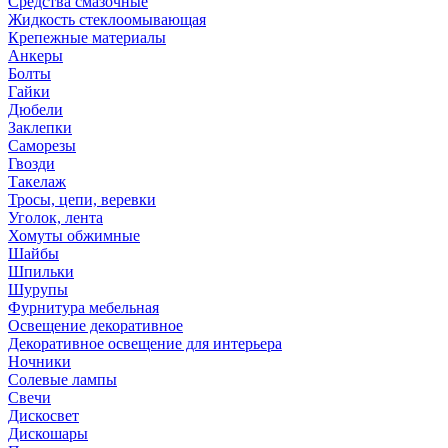
Средства смазочные
Жидкость стеклоомывающая
Крепежные материалы
Анкеры
Болты
Гайки
Дюбели
Заклепки
Саморезы
Гвозди
Такелаж
Тросы, цепи, веревки
Уголок, лента
Хомуты обжимные
Шайбы
Шпильки
Шурупы
Фурнитура мебельная
Освещение декоративное
Декоративное освещение для интерьера
Ночники
Солевые лампы
Свечи
Дискосвет
Дискошары