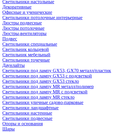
Светильники настольные
Декоративные
Офисные и ученические
Светильники потолочные интерьерные
Люстры подвесные
Люстры потолочные
Люстры-вентиляторы
Подвес
Светильники специальные
Светильник кольцевой
Светильник мебельный
Светильники точечные
Даунлайты
Светильники под лампу GX53, GX70 металл/пластик
Светильники под лампу GX53 с подсветкой
Светильники под лампу GX53 стекло
Светильники под лампу MR металл/полимер
Светильники под лампу MR с подсветкой
Светильники под лампу MR стекло
Светильники уличные садово-парковые
Светильники ландшафтные
Светильники настенные
Светильники подвесные
Опоры и основания
Шары