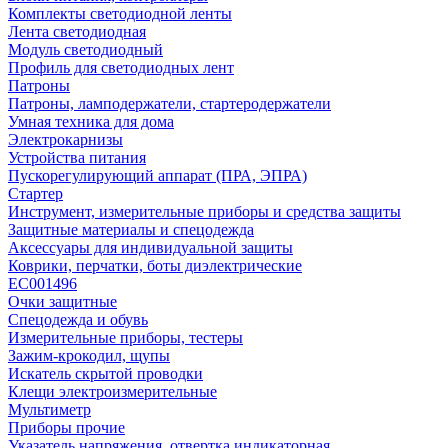
Комплекты светодиодной ленты
Лента светодиодная
Модуль светодиодный
Профиль для светодиодных лент
Патроны
Патроны, ламподержатели, стартеродержатели
Умная техника для дома
Электрокарнизы
Устройства питания
Пускорегулирующий аппарат (ПРА, ЭПРА)
Стартер
Инструмент, измерительные приборы и средства защиты
Защитные материалы и спецодежда
Аксессуары для индивидуальной защиты
Коврики, перчатки, боты диэлектрические
EC001496
Очки защитные
Спецодежда и обувь
Измерительные приборы, тестеры
Зажим-крокодил, щупы
Искатель скрытой проводки
Клещи электроизмерительные
Мультиметр
Приборы прочие
Указатель напряжения, отвертка индикаторная