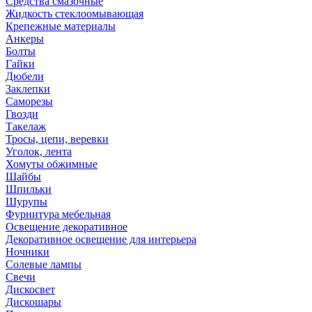
Средства смазочные
Жидкость стеклоомывающая
Крепежные материалы
Анкеры
Болты
Гайки
Дюбели
Заклепки
Саморезы
Гвозди
Такелаж
Тросы, цепи, веревки
Уголок, лента
Хомуты обжимные
Шайбы
Шпильки
Шурупы
Фурнитура мебельная
Освещение декоративное
Декоративное освещение для интерьера
Ночники
Солевые лампы
Свечи
Дискосвет
Дискошары