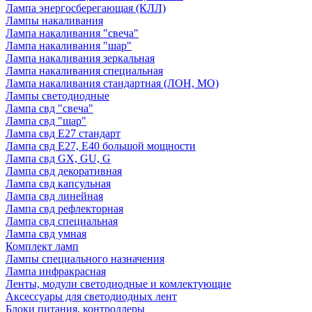
Лампа энергосберегающая (КЛЛ)
Лампы накаливания
Лампа накаливания "свеча"
Лампа накаливания "шар"
Лампа накаливания зеркальная
Лампа накаливания специальная
Лампа накаливания стандартная (ЛОН, МО)
Лампы светодиодные
Лампа свд "свеча"
Лампа свд "шар"
Лампа свд E27 стандарт
Лампа свд E27, Е40 большой мощности
Лампа свд GX, GU, G
Лампа свд декоративная
Лампа свд капсульная
Лампа свд линейная
Лампа свд рефлекторная
Лампа свд специальная
Лампа свд умная
Комплект ламп
Лампы специального назначения
Лампа инфракрасная
Ленты, модули светодиодные и комлектующие
Аксессуары для светодиодных лент
Блоки питания, контроллеры