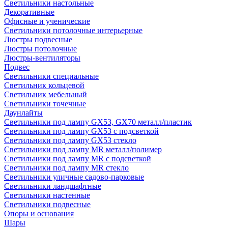
Светильники настольные
Декоративные
Офисные и ученические
Светильники потолочные интерьерные
Люстры подвесные
Люстры потолочные
Люстры-вентиляторы
Подвес
Светильники специальные
Светильник кольцевой
Светильник мебельный
Светильники точечные
Даунлайты
Светильники под лампу GX53, GX70 металл/пластик
Светильники под лампу GX53 с подсветкой
Светильники под лампу GX53 стекло
Светильники под лампу MR металл/полимер
Светильники под лампу MR с подсветкой
Светильники под лампу MR стекло
Светильники уличные садово-парковые
Светильники ландшафтные
Светильники настенные
Светильники подвесные
Опоры и основания
Шары