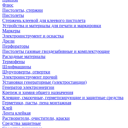
Флюс
Пистолеты, стержни
Пистолеты
Стержень клеевой для клеевого пистолета
Устройства и материалы для печати и маркировки
Маркеры
Электроинструмент и оснастка
Дрели
Перфораторы
Пистолеты газовые гвоздезабивные и комплектующие
Расходные материалы
Термофены
Шлифмашины
Шуруповерты, отвертки
Электроинструмент прочий
Установки генераторные (электростанции)
Генератор электроэнергии
Крепеж и химия общего назначения
Клеящие, смазочные, герметизирующие и защитные средства
Герметики, пасты, пена монтажная
Клей
Лента клейкая
Растворители, очистители, краски
Средства защитные