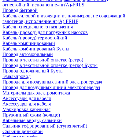
огнестойкий, исполнение–нг(А)-FRLS
Провод бытовой
Кабель силовой в изоляции из полимеров, не содержащий
галогенов, исполнение-нг(А)-FRHF
Кабели специального назначения
Кабель (провод) для погружных насосов
Кабель (провод) термостойкий
Кабель комбинированый
Кабель комбинированый Бухты
Провод автомобильный
Провод в текстильной оплетке (ретро)
Провод в текстильной оплетке (ретро) Бухты
Провод одножильный Бухты
Эмальпровод
Провода для воздушных линий электропередач
Провод для воздушных линий электропередач
Материалы для электромонтажа
Аксессуары для кабеля
Аксессуары для кабеля
Маркировка кабельная
Пружинный сжим (кольцо)
Кабельные вводы, сальники
Сальник гофрированный (ступенчатый)
Сальник резьбовой
Кабельные муфты