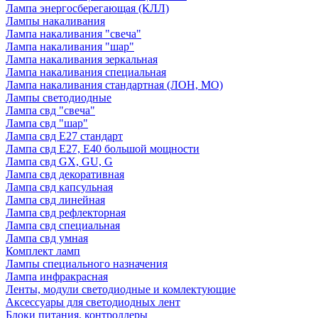
Лампа энергосберегающая (КЛЛ)
Лампы накаливания
Лампа накаливания "свеча"
Лампа накаливания "шар"
Лампа накаливания зеркальная
Лампа накаливания специальная
Лампа накаливания стандартная (ЛОН, МО)
Лампы светодиодные
Лампа свд "свеча"
Лампа свд "шар"
Лампа свд E27 стандарт
Лампа свд E27, Е40 большой мощности
Лампа свд GX, GU, G
Лампа свд декоративная
Лампа свд капсульная
Лампа свд линейная
Лампа свд рефлекторная
Лампа свд специальная
Лампа свд умная
Комплект ламп
Лампы специального назначения
Лампа инфракрасная
Ленты, модули светодиодные и комлектующие
Аксессуары для светодиодных лент
Блоки питания, контроллеры