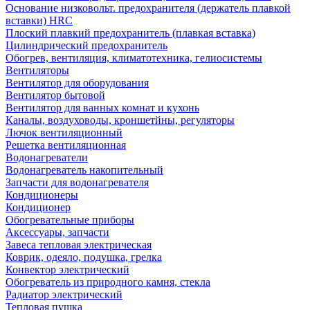
Основание низковольт. предохранителя (держатель плавкой
вставки) HRC
Плоский плавкий предохранитель (плавкая вставка)
Цилиндрический предохранитель
Обогрев, вентиляция, климатотехника, гелиосистемы
Вентиляторы
Вентилятор для оборудования
Вентилятор бытовой
Вентилятор для ванных комнат и кухонь
Каналы, воздуховоды, кроншетйны, регуляторы
Лючок вентиляционный
Решетка вентиляционная
Водонагреватели
Водонагреватель накопительный
Запчасти для водонагревателя
Кондиционеры
Кондиционер
Обогревательные приборы
Аксессуары, запчасти
Завеса тепловая электрическая
Коврик, одеяло, подушка, грелка
Конвектор электрический
Обогреватель из природного камня, стекла
Радиатор электрический
Тепловая пушка