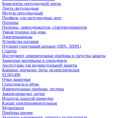
Комплекты светодиодной ленты
Лента светодиодная
Модуль светодиодный
Профиль для светодиодных лент
Патроны
Патроны, ламподержатели, стартеродержатели
Умная техника для дома
Электрокарнизы
Устройства питания
Пускорегулирующий аппарат (ПРА, ЭПРА)
Стартер
Инструмент, измерительные приборы и средства защиты
Защитные материалы и спецодежда
Аксессуары для индивидуальной защиты
Коврики, перчатки, боты диэлектрические
EC001496
Очки защитные
Спецодежда и обувь
Измерительные приборы, тестеры
Зажим-крокодил, щупы
Искатель скрытой проводки
Клещи электроизмерительные
Мультиметр
Приборы прочие
Указатель напряжения, отвертка индикаторная