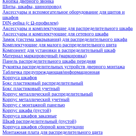
Кнопка дверного звонка
Щиты, шкафы, шинопровод
Аксессуары и вспомогательное оборудование для щитов и
шкафов
DIN-рейка (с Ω-профилем)
Аксессуары и комплектующие для распределительного шкафа
Аксессуары и комплектующие для сетевого шкафа
Замок (система закрывания) для распределительного шкафа
Комплектующие для малого распределительного щита
Компонент для установки в распределительный шкаф
Материал маркировочный (маркировка)
Панель распределительного шкафа передняя
Рукоятка распределительных устройств дверного монтажа
Табличка предупреждающая/информационная
Корпуса шкафов
Бокс пластиковый распределительный
Бокс пластиковый учетный
Корпус металлический распределительный
Корпус металлический учетный
Корпус с монтажной панелью
Корпус шкафа (пустой)
Корпуса шкафов заказные
Шкаф распределительный (пустой)
Корпуса шкафов сборной конструкции
Монтажная плата для распределительного щита