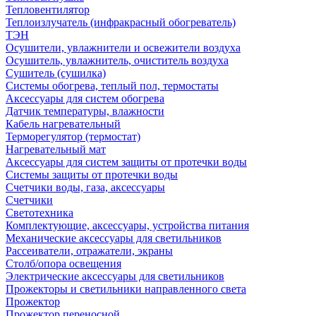
Тепловентилятор
Теплоизлучатель (инфракрасный обогреватель)
ТЭН
Осушители, увлажнители и освежители воздуха
Осушитель, увлажнитель, очиститель воздуха
Сушитель (сушилка)
Системы обогрева, теплый пол, термостаты
Аксессуары для систем обогрева
Датчик температуры, влажности
Кабель нагревательный
Терморегулятор (термостат)
Нагревательный мат
Аксессуары для систем защиты от протечки воды
Системы защиты от протечки воды
Счетчики воды, газа, аксессуары
Счетчики
Светотехника
Комплектующие, аксессуары, устройства питания
Механические аксессуары для светильников
Рассеиватели, отражатели, экраны
Столб/опора освещения
Электрические аксессуары для светильников
Прожекторы и светильники направленного света
Прожектор
Прожектор переносной