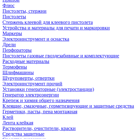
Флюс
Пистолеты, стержни
Пистолеты
Стержень клеевой для клеевого пистолета
Устройства и материалы для печати и маркировки
Маркеры
Электроинструмент и оснастка
Дрели
Перфораторы
Пистолеты газовые гвоздезабивные и комплектующие
Расходные материалы
Термофены
Шлифмашины
Шуруповерты, отвертки
Электроинструмент прочий
Установки генераторные (электростанции)
Генератор электроэнергии
Крепеж и химия общего назначения
Клеящие, смазочные, герметизирующие и защитные средства
Герметики, пасты, пена монтажная
Клей
Лента клейкая
Растворители, очистители, краски
Средства защитные