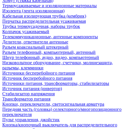
Хомут (стяжка кабельная)
Термоусаживаемые и изоляционные материалы
Изолента (лента изоляционная)
Кабельная изолирующая трубка (кембрик)
Перчатка распределительная усаживаемая
Трубка термоусадочная, наборы трубок
Колпачок усаживаемый
Телекоммуникационные, антенные компоненты
Делители, ответвители антенные
Разъем коаксиальный штекерный
Разъем телефонный, компьютерный, антенный
Шнур телефонный, аудио, видео, компьютерный
Низковольтное оборудование, счетчики, молниезащита,
разъемы, клеммники
Источники бесперебойного питания
Источник бесперебойного питания
Источники питания, трансформаторы, стабилизаторы
Источник питания (инвертор)
Стабилизатор напряжения
Трансформатор питания
Кнопки, переключатели, светосигнальная арматура
Передняя часть (головка) селекторного/многопозиционного
переключателя
Пульт управления, джойстик
Кнопка/кнопочный выключатель для распределительного