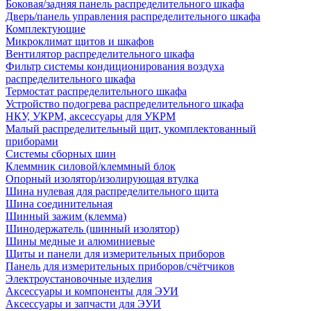
Боковая/задняя панель распределительного шкафа
Дверь/панель управления распределительного шкафа
Комплектующие
Микроклимат щитов и шкафов
Вентилятор распределительного шкафа
Фильтр системы кондиционирования воздуха
распределительного шкафа
Термостат распределительного шкафа
Устройство подогрева распределительного шкафа
НКУ, УКРМ, аксессуары для УКРМ
Малый распределительный щит, укомплектованный
приборами
Системы сборных шин
Клеммник силовой/клеммный блок
Опорный изолятор/изолирующая втулка
Шина нулевая для распределительного щита
Шина соединительная
Шинный зажим (клемма)
Шинодержатель (шинный изолятор)
Шины медные и алюминиевые
Щиты и панели для измерительных приборов
Панель для измерительных приборов/счётчиков
Электроустановочные изделия
Аксессуары и компоненты для ЭУИ
Аксессуары и запчасти для ЭУИ