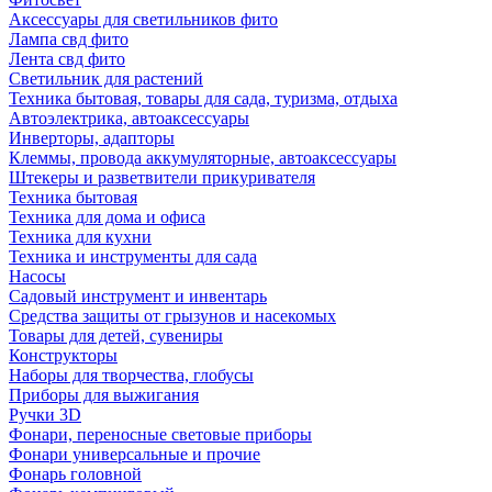
Аксессуары для светильников фито
Лампа свд фито
Лента свд фито
Светильник для растений
Техника бытовая, товары для сада, туризма, отдыха
Автоэлектрика, автоаксессуары
Инверторы, адапторы
Клеммы, провода аккумуляторные, автоаксессуары
Штекеры и разветвители прикуривателя
Техника бытовая
Техника для дома и офиса
Техника для кухни
Техника и инструменты для сада
Насосы
Садовый инструмент и инвентарь
Средства защиты от грызунов и насекомых
Товары для детей, сувениры
Конструкторы
Наборы для творчества, глобусы
Приборы для выжигания
Ручки 3D
Фонари, переносные световые приборы
Фонари универсальные и прочие
Фонарь головной