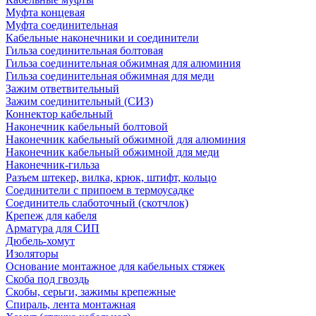
Муфта концевая
Муфта соединительная
Кабельные наконечники и соединители
Гильза соединительная болтовая
Гильза соединительная обжимная для алюминия
Гильза соединительная обжимная для меди
Зажим ответвительный
Зажим соединительный (СИЗ)
Коннектор кабельный
Наконечник кабельный болтовой
Наконечник кабельный обжимной для алюминия
Наконечник кабельный обжимной для меди
Наконечник-гильза
Разъем штекер, вилка, крюк, штифт, кольцо
Соединители с припоем в термоусадке
Соединитель слаботочный (скотчлок)
Крепеж для кабеля
Арматура для СИП
Дюбель-хомут
Изоляторы
Основание монтажное для кабельных стяжек
Скоба под гвоздь
Скобы, серьги, зажимы крепежные
Спираль, лента монтажная