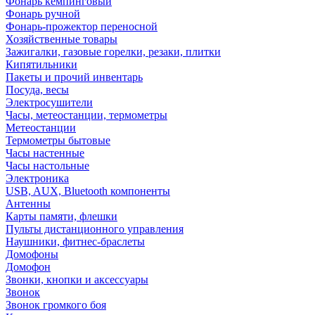
Фонарь кемпинговый
Фонарь ручной
Фонарь-прожектор переносной
Хозяйственные товары
Зажигалки, газовые горелки, резаки, плитки
Кипятильники
Пакеты и прочий инвентарь
Посуда, весы
Электросушители
Часы, метеостанции, термометры
Метеостанции
Термометры бытовые
Часы настенные
Часы настольные
Электроника
USB, AUX, Bluetooth компоненты
Антенны
Карты памяти, флешки
Пульты дистанционного управления
Наушники, фитнес-браслеты
Домофоны
Домофон
Звонки, кнопки и аксессуары
Звонок
Звонок громкого боя