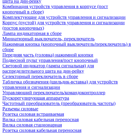
щита на дин-рейку
Комбинация устройств управления в корпусе (пост
кнопочный в сборе)
Комплектующие для устройств управления и сигнализации
Корпус (пустой) для устройств управления и сигнализации
(постов кнопочных)
Лампа индикаторная в сборе
Миниатюрный выключатель, переключатель
Нажимная кнопка (кнопочный выключатель/переключатель) в
сборе
Передняя часть (головка) нажимной кнопки
Подвесной пульт управления/пост кнопочный
Световой индикатор (лампа сигнальная) для
распределительного щита на дин-рейку
Селекторный переключатель в сборе
Табличка обозначения (шильдик-вставка) для устройств
управления и сигнализации
Управляющий переключатель/командоконтроллер
Пускорегулирующая аппаратура
Частотный преобразователь (преобразователь частоты)
Разъемы силовые
Розетка силовая встраиваемая
Вилка силовая кабельная переносная
Вилка силовая стационарная
Розетка силовая кабельная переносная