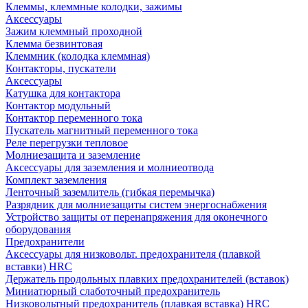
Клеммы, клеммные колодки, зажимы
Аксессуары
Зажим клеммный проходной
Клемма безвинтовая
Клеммник (колодка клеммная)
Контакторы, пускатели
Аксессуары
Катушка для контактора
Контактор модульный
Контактор переменного тока
Пускатель магнитный переменного тока
Реле перегрузки тепловое
Молниезащита и заземление
Аксессуары для заземления и молниеотвода
Комплект заземления
Ленточный заземлитель (гибкая перемычка)
Разрядник для молниезащиты систем энергоснабжения
Устройство защиты от перенапряжения для оконечного
оборудования
Предохранители
Аксессуары для низковольт. предохранителя (плавкой
вставки) HRC
Держатель продольных плавких предохранителей (вставок)
Миниатюрный слаботочный предохранитель
Низковольтный предохранитель (плавкая вставка) HRC