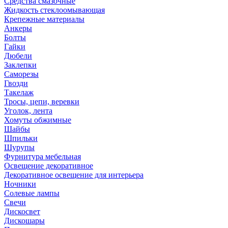
Средства смазочные
Жидкость стеклоомывающая
Крепежные материалы
Анкеры
Болты
Гайки
Дюбели
Заклепки
Саморезы
Гвозди
Такелаж
Тросы, цепи, веревки
Уголок, лента
Хомуты обжимные
Шайбы
Шпильки
Шурупы
Фурнитура мебельная
Освещение декоративное
Декоративное освещение для интерьера
Ночники
Солевые лампы
Свечи
Дискосвет
Дискошары