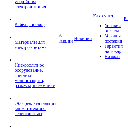
устройства
электропитания
Как купить
К
Кабель, провод
Условия
оплаты
Условия
Новинки
Акции
доставки
Материалы для
Гарантия
электромонтажа
на товар
Возврат
Низковольтное
оборудование,
счетчики,
молниезащита,
разъемы, клеммники
Обогрев, вентиляция,
климатотехника,
гелиосистемы