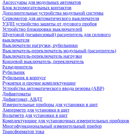
Аксессуары для модульных автоматов
Блок вспомогательных контактов
Дополнительные устройства модульной системы
Сервомотор для автоматического выключателя
УЗДП устройство защиты от дугового пробоя
Устройство блокировки выключателей
Шунтовой (независимый) расцепитель для силового
выключателя
Выключатели нагрузки, рубильники
Выключатель-переключатель модульный (расцепитель)
Выключатель-переключатель нагрузки
Концевой выключатель, переключатель
Разъединитель
Рубильник
Рубильник в корпусе
Рукоятки и прочие комплектующие
Устройства автоматического ввода резерва (АВР)
Дифавтоматы
Дифавтомат, АВДТ
Измерительные приборы для установки в щит
Амперметр для установки в щит
Вольтметр для установки в щит
Комплектующие для установочных измерительных приборов
Многофункциональный измерительный прибор
Трансформатор тока