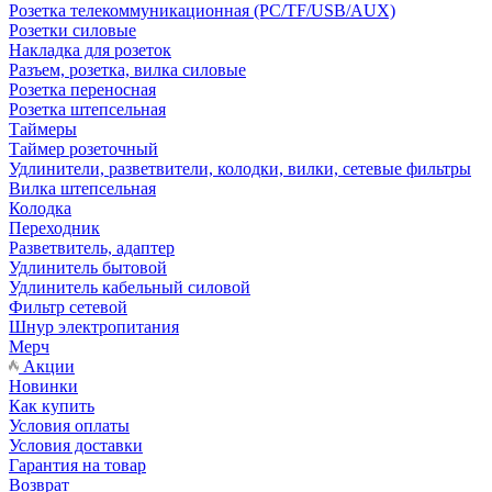
Розетка телекоммуникационная (PC/TF/USB/AUX)
Розетки силовые
Накладка для розеток
Разъем, розетка, вилка силовые
Розетка переносная
Розетка штепсельная
Таймеры
Таймер розеточный
Удлинители, разветвители, колодки, вилки, сетевые фильтры
Вилка штепсельная
Колодка
Переходник
Разветвитель, адаптер
Удлинитель бытовой
Удлинитель кабельный силовой
Фильтр сетевой
Шнур электропитания
Мерч
Акции
Новинки
Как купить
Условия оплаты
Условия доставки
Гарантия на товар
Возврат