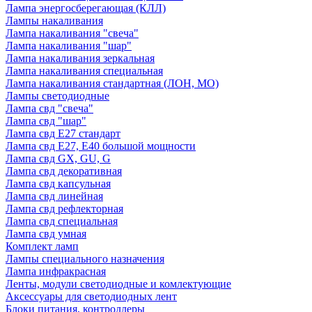
Лампа энергосберегающая (КЛЛ)
Лампы накаливания
Лампа накаливания "свеча"
Лампа накаливания "шар"
Лампа накаливания зеркальная
Лампа накаливания специальная
Лампа накаливания стандартная (ЛОН, МО)
Лампы светодиодные
Лампа свд "свеча"
Лампа свд "шар"
Лампа свд E27 стандарт
Лампа свд E27, Е40 большой мощности
Лампа свд GX, GU, G
Лампа свд декоративная
Лампа свд капсульная
Лампа свд линейная
Лампа свд рефлекторная
Лампа свд специальная
Лампа свд умная
Комплект ламп
Лампы специального назначения
Лампа инфракрасная
Ленты, модули светодиодные и комлектующие
Аксессуары для светодиодных лент
Блоки питания, контроллеры