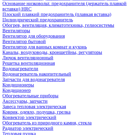
Основание низковольт. предохранителя (держатель плавкой
вставки) HRC
Плоский плавкий предохранитель (плавкая вставка)
Цилиндрический предохранитель
Обогрев, вентиляция, климатотехника, гелиосистемы
Вентиляторы
Вентилятор для оборудования
Вентилятор бытовой
Вентилятор для ванных комнат и кухонь
Каналы, воздуховоды, кроншетйны, регуляторы
Лючок вентиляционный
Решетка вентиляционная
Водонагреватели
Водонагреватель накопительный
Запчасти для водонагревателя
Кондиционеры
Кондиционер
Обогревательные приборы
Аксессуары, запчасти
Завеса тепловая электрическая
Коврик, одеяло, подушка, грелка
Конвектор электрический
Обогреватель из природного камня, стекла
Радиатор электрический
Тепловая пушка