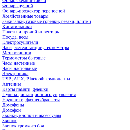
Фонарь кемпинговый
Фонарь ручной
Фонарь-прожектор переносной
Хозяйственные товары
Зажигалки, газовые горелки, резаки, плитки
Кипятильники
Пакеты и прочий инвентарь
Посуда, весы
Электросушители
Часы, метеостанции, термометры
Метеостанции
Термометры бытовые
Часы настенные
Часы настольные
Электроника
USB, AUX, Bluetooth компоненты
Антенны
Карты памяти, флешки
Пульты дистанционного управления
Наушники, фитнес-браслеты
Домофоны
Домофон
Звонки, кнопки и аксессуары
Звонок
Звонок громкого боя