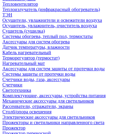
Тепловентилятор
Теплоизлучатель (инфракрасный обогреватель)
ТЭН
Осушители, увлажнители и освежители воздуха
Осушитель, увлажнитель, очиститель воздуха
Сушитель (сушилка)
Системы обогрева, теплый пол, термостаты
Аксессуары для систем обогрева
Датчик температуры, влажности
Кабель нагревательный
Терморегулятор (термостат)
Нагревательный мат
Аксессуары для систем защиты от протечки воды
Системы защиты от протечки воды
Счетчики воды, газа, аксессуары
Счетчики
Светотехника
Комплектующие, аксессуары, устройства питания
Механические аксессуары для светильников
Рассеиватели, отражатели, экраны
Столб/опора освещения
Электрические аксессуары для светильников
Прожекторы и светильники направленного света
Прожектор
Прожектор переносной