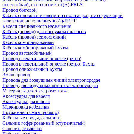
огнестойкий, исполнение–нг(А)-FRLS
Провод бытовой
Кабель силовой в изоляции из полимеров, не содержащий
галогенов, исполнение-нг(А)-FRHF
Кабели специального назначения
Кабель (провод) для погружных насосов
Кабель (провод) термостойкий
Кабель комбинированый
Кабель комбинированый Бухты
Провод автомобильный
Провод в текстильной оплетке (ретро)
Провод в текстильной оплетке (ретро) Бухты
Провод одножильный Бухты
Эмальпровод
Провода для воздушных линий электропередач
Провод для воздушных линий электропередач
Материалы для электромонтажа
Аксессуары для кабеля
Аксессуары для кабеля
Маркировка кабельная
Пружинный сжим (кольцо)
Кабельные вводы, сальники
Сальник гофрированный (ступенчатый)
Сальник резьбовой
Кабельные муфты