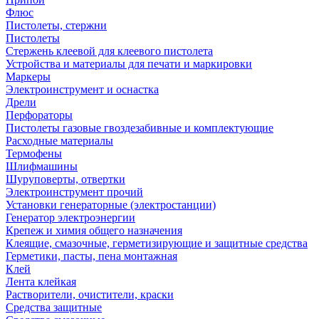
Флюс
Пистолеты, стержни
Пистолеты
Стержень клеевой для клеевого пистолета
Устройства и материалы для печати и маркировки
Маркеры
Электроинструмент и оснастка
Дрели
Перфораторы
Пистолеты газовые гвоздезабивные и комплектующие
Расходные материалы
Термофены
Шлифмашины
Шуруповерты, отвертки
Электроинструмент прочий
Установки генераторные (электростанции)
Генератор электроэнергии
Крепеж и химия общего назначения
Клеящие, смазочные, герметизирующие и защитные средства
Герметики, пасты, пена монтажная
Клей
Лента клейкая
Растворители, очистители, краски
Средства защитные