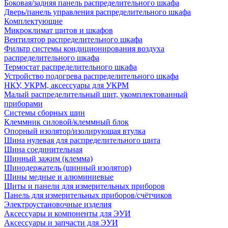
Боковая/задняя панель распределительного шкафа
Дверь/панель управления распределительного шкафа
Комплектующие
Микроклимат щитов и шкафов
Вентилятор распределительного шкафа
Фильтр системы кондиционирования воздуха
распределительного шкафа
Термостат распределительного шкафа
Устройство подогрева распределительного шкафа
НКУ, УКРМ, аксессуары для УКРМ
Малый распределительный щит, укомплектованный
приборами
Системы сборных шин
Клеммник силовой/клеммный блок
Опорный изолятор/изолирующая втулка
Шина нулевая для распределительного щита
Шина соединительная
Шинный зажим (клемма)
Шинодержатель (шинный изолятор)
Шины медные и алюминиевые
Щиты и панели для измерительных приборов
Панель для измерительных приборов/счётчиков
Электроустановочные изделия
Аксессуары и компоненты для ЭУИ
Аксессуары и запчасти для ЭУИ