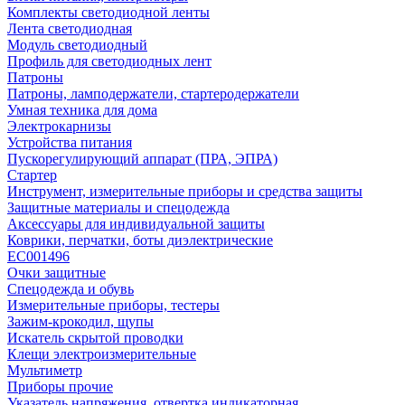
Комплекты светодиодной ленты
Лента светодиодная
Модуль светодиодный
Профиль для светодиодных лент
Патроны
Патроны, ламподержатели, стартеродержатели
Умная техника для дома
Электрокарнизы
Устройства питания
Пускорегулирующий аппарат (ПРА, ЭПРА)
Стартер
Инструмент, измерительные приборы и средства защиты
Защитные материалы и спецодежда
Аксессуары для индивидуальной защиты
Коврики, перчатки, боты диэлектрические
EC001496
Очки защитные
Спецодежда и обувь
Измерительные приборы, тестеры
Зажим-крокодил, щупы
Искатель скрытой проводки
Клещи электроизмерительные
Мультиметр
Приборы прочие
Указатель напряжения, отвертка индикаторная