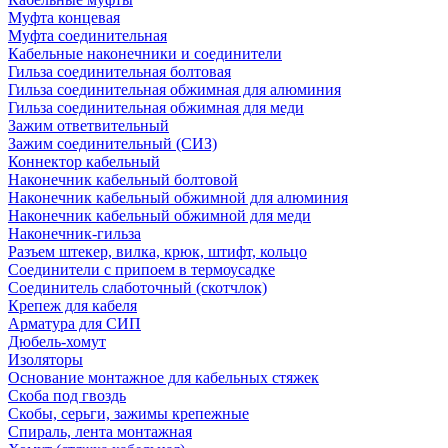
Муфта концевая
Муфта соединительная
Кабельные наконечники и соединители
Гильза соединительная болтовая
Гильза соединительная обжимная для алюминия
Гильза соединительная обжимная для меди
Зажим ответвительный
Зажим соединительный (СИЗ)
Коннектор кабельный
Наконечник кабельный болтовой
Наконечник кабельный обжимной для алюминия
Наконечник кабельный обжимной для меди
Наконечник-гильза
Разъем штекер, вилка, крюк, штифт, кольцо
Соединители с припоем в термоусадке
Соединитель слаботочный (скотчлок)
Крепеж для кабеля
Арматура для СИП
Дюбель-хомут
Изоляторы
Основание монтажное для кабельных стяжек
Скоба под гвоздь
Скобы, серьги, зажимы крепежные
Спираль, лента монтажная