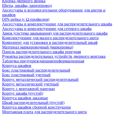
Кнопка дверного звонка
Щиты, шкафы, шинопровод
Аксессуары и вспомогательное оборудование для щитов и
шкафов
DIN-рейка (с Ω-профилем)
Аксессуары и комплектующие для распределительного шкафа
Аксессуары и комплектующие для сетевого шкафа
Замок (система закрывания) для распределительного шкафа
Комплектующие для малого распределительного щита
Компонент для установки в распределительный шкаф
Материал маркировочный (маркировка)
Панель распределительного шкафа передняя
Рукоятка распределительных устройств дверного монтажа
Табличка предупреждающая/информационная
Корпуса шкафов
Бокс пластиковый распределительный
Бокс пластиковый учетный
Корпус металлический распределительный
Корпус металлический учетный
Корпус с монтажной панелью
Корпус шкафа (пустой)
Корпуса шкафов заказные
Шкаф распределительный (пустой)
Корпуса шкафов сборной конструкции
Монтажная плата для распределительного щита