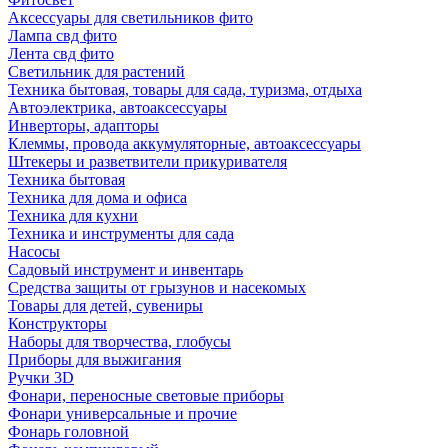
Аксессуары для светильников фито
Лампа свд фито
Лента свд фито
Светильник для растений
Техника бытовая, товары для сада, туризма, отдыха
Автоэлектрика, автоаксессуары
Инверторы, адапторы
Клеммы, провода аккумуляторные, автоаксессуары
Штекеры и разветвители прикуривателя
Техника бытовая
Техника для дома и офиса
Техника для кухни
Техника и инструменты для сада
Насосы
Садовый инструмент и инвентарь
Средства защиты от грызунов и насекомых
Товары для детей, сувениры
Конструкторы
Наборы для творчества, глобусы
Приборы для выжигания
Ручки 3D
Фонари, переносные световые приборы
Фонари универсальные и прочие
Фонарь головной