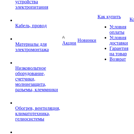
устройства
электропитания
Как купить
К
Кабель, провод
Условия
оплаты
Условия
Новинки
Акции
доставки
Материалы для
Гарантия
электромонтажа
на товар
Возврат
Низковольтное
оборудование,
счетчики,
молниезащита,
разъемы, клеммники
Обогрев, вентиляция,
климатотехника,
гелиосистемы