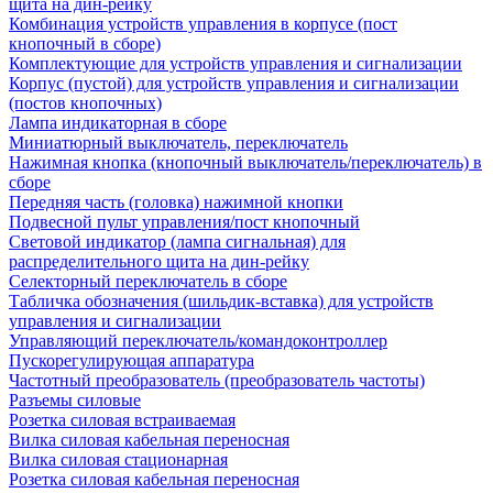
щита на дин-рейку
Комбинация устройств управления в корпусе (пост
кнопочный в сборе)
Комплектующие для устройств управления и сигнализации
Корпус (пустой) для устройств управления и сигнализации
(постов кнопочных)
Лампа индикаторная в сборе
Миниатюрный выключатель, переключатель
Нажимная кнопка (кнопочный выключатель/переключатель) в
сборе
Передняя часть (головка) нажимной кнопки
Подвесной пульт управления/пост кнопочный
Световой индикатор (лампа сигнальная) для
распределительного щита на дин-рейку
Селекторный переключатель в сборе
Табличка обозначения (шильдик-вставка) для устройств
управления и сигнализации
Управляющий переключатель/командоконтроллер
Пускорегулирующая аппаратура
Частотный преобразователь (преобразователь частоты)
Разъемы силовые
Розетка силовая встраиваемая
Вилка силовая кабельная переносная
Вилка силовая стационарная
Розетка силовая кабельная переносная