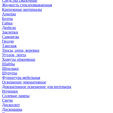
Средства смазочные
Жидкость стеклоомывающая
Крепежные материалы
Анкеры
Болты
Гайки
Дюбели
Заклепки
Саморезы
Гвозди
Такелаж
Тросы, цепи, веревки
Уголок, лента
Хомуты обжимные
Шайбы
Шпильки
Шурупы
Фурнитура мебельная
Освещение декоративное
Декоративное освещение для интерьера
Ночники
Солевые лампы
Свечи
Дискосвет
Дискошары