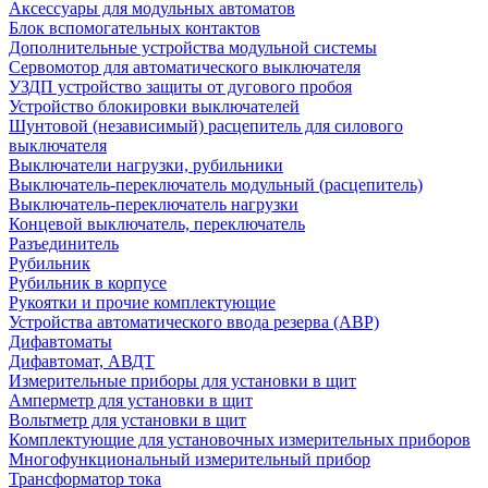
Аксессуары для модульных автоматов
Блок вспомогательных контактов
Дополнительные устройства модульной системы
Сервомотор для автоматического выключателя
УЗДП устройство защиты от дугового пробоя
Устройство блокировки выключателей
Шунтовой (независимый) расцепитель для силового
выключателя
Выключатели нагрузки, рубильники
Выключатель-переключатель модульный (расцепитель)
Выключатель-переключатель нагрузки
Концевой выключатель, переключатель
Разъединитель
Рубильник
Рубильник в корпусе
Рукоятки и прочие комплектующие
Устройства автоматического ввода резерва (АВР)
Дифавтоматы
Дифавтомат, АВДТ
Измерительные приборы для установки в щит
Амперметр для установки в щит
Вольтметр для установки в щит
Комплектующие для установочных измерительных приборов
Многофункциональный измерительный прибор
Трансформатор тока