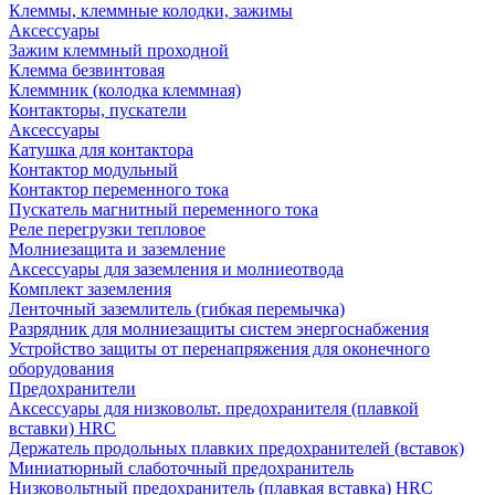
Клеммы, клеммные колодки, зажимы
Аксессуары
Зажим клеммный проходной
Клемма безвинтовая
Клеммник (колодка клеммная)
Контакторы, пускатели
Аксессуары
Катушка для контактора
Контактор модульный
Контактор переменного тока
Пускатель магнитный переменного тока
Реле перегрузки тепловое
Молниезащита и заземление
Аксессуары для заземления и молниеотвода
Комплект заземления
Ленточный заземлитель (гибкая перемычка)
Разрядник для молниезащиты систем энергоснабжения
Устройство защиты от перенапряжения для оконечного
оборудования
Предохранители
Аксессуары для низковольт. предохранителя (плавкой
вставки) HRC
Держатель продольных плавких предохранителей (вставок)
Миниатюрный слаботочный предохранитель
Низковольтный предохранитель (плавкая вставка) HRC