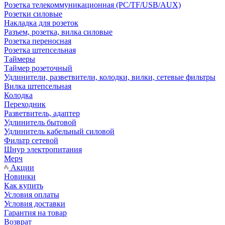
Розетка телекоммуникационная (PC/TF/USB/AUX)
Розетки силовые
Накладка для розеток
Разъем, розетка, вилка силовые
Розетка переносная
Розетка штепсельная
Таймеры
Таймер розеточный
Удлинители, разветвители, колодки, вилки, сетевые фильтры
Вилка штепсельная
Колодка
Переходник
Разветвитель, адаптер
Удлинитель бытовой
Удлинитель кабельный силовой
Фильтр сетевой
Шнур электропитания
Мерч
Акции
Новинки
Как купить
Условия оплаты
Условия доставки
Гарантия на товар
Возврат