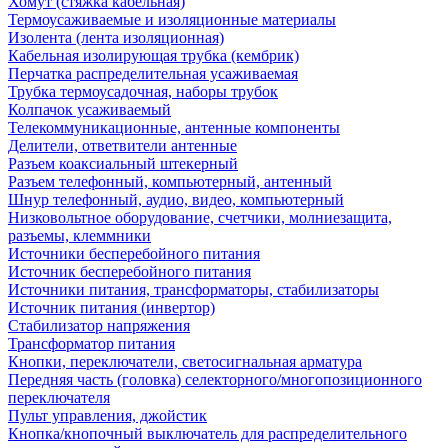
Хомут (стяжка кабельная)
Термоусаживаемые и изоляционные материалы
Изолента (лента изоляционная)
Кабельная изолирующая трубка (кембрик)
Перчатка распределительная усаживаемая
Трубка термоусадочная, наборы трубок
Колпачок усаживаемый
Телекоммуникационные, антенные компоненты
Делители, ответвители антенные
Разъем коаксиальный штекерный
Разъем телефонный, компьютерный, антенный
Шнур телефонный, аудио, видео, компьютерный
Низковольтное оборудование, счетчики, молниезащита,
разъемы, клеммники
Источники бесперебойного питания
Источник бесперебойного питания
Источники питания, трансформаторы, стабилизаторы
Источник питания (инвертор)
Стабилизатор напряжения
Трансформатор питания
Кнопки, переключатели, светосигнальная арматура
Передняя часть (головка) селекторного/многопозиционного
переключателя
Пульт управления, джойстик
Кнопка/кнопочный выключатель для распределительного