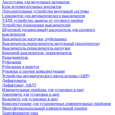
Аксессуары для модульных автоматов
Блок вспомогательных контактов
Дополнительные устройства модульной системы
Сервомотор для автоматического выключателя
УЗДП устройство защиты от дугового пробоя
Устройство блокировки выключателей
Шунтовой (независимый) расцепитель для силового
выключателя
Выключатели нагрузки, рубильники
Выключатель-переключатель модульный (расцепитель)
Выключатель-переключатель нагрузки
Концевой выключатель, переключатель
Разъединитель
Рубильник
Рубильник в корпусе
Рукоятки и прочие комплектующие
Устройства автоматического ввода резерва (АВР)
Дифавтоматы
Дифавтомат, АВДТ
Измерительные приборы для установки в щит
Амперметр для установки в щит
Вольтметр для установки в щит
Комплектующие для установочных измерительных приборов
Многофункциональный измерительный прибор
Трансформатор тока