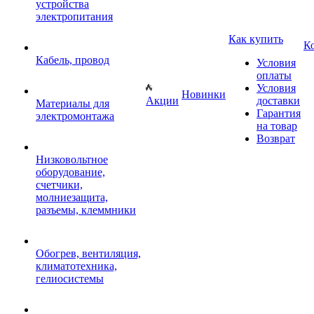
устройства
электропитания
Как купить
К
Кабель, провод
Условия
оплаты
Условия
Новинки
Акции
доставки
Материалы для
Гарантия
электромонтажа
на товар
Возврат
Низковольтное
оборудование,
счетчики,
молниезащита,
разъемы, клеммники
Обогрев, вентиляция,
климатотехника,
гелиосистемы