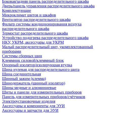
Боковая/задняя панель распределительного шкафа
Дверь/панель управления распределительного шкафа
Комплектующие
Микроклимат щитов и шкафов
Вентилятор распределительного шкафа
Фильтр системы кондиционирования воздуха
распределительного шкафа
Термостат распределительного шкафа
Устройство подогрева распределительного шкафа
НКУ, УКРМ, аксессуары для УКРМ
Малый распределительный щит, укомплектованный
приборами
Системы сборных шин
Клеммник силовой/клеммный блок
Опорный изолятор/изолирующая втулка
Шина нулевая для распределительного щита
Шина соединительная
Шинный зажим (клемма)
Шинодержатель (шинный изолятор)
Шины медные и алюминиевые
Щиты и панели для измерительных приборов
Панель для измерительных приборов/счётчиков
Электроустановочные изделия
Аксессуары и компоненты для ЭУИ
Аксессуары и запчасти для ЭУИ