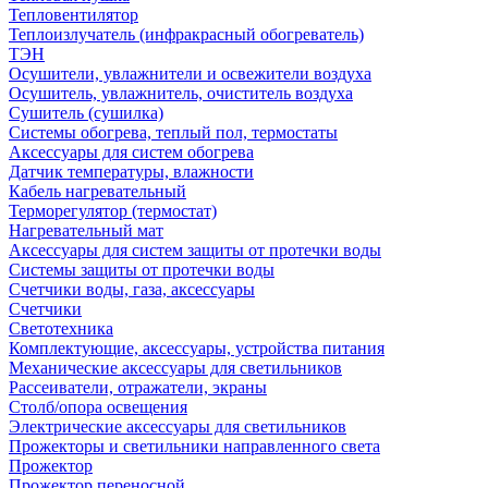
Тепловентилятор
Теплоизлучатель (инфракрасный обогреватель)
ТЭН
Осушители, увлажнители и освежители воздуха
Осушитель, увлажнитель, очиститель воздуха
Сушитель (сушилка)
Системы обогрева, теплый пол, термостаты
Аксессуары для систем обогрева
Датчик температуры, влажности
Кабель нагревательный
Терморегулятор (термостат)
Нагревательный мат
Аксессуары для систем защиты от протечки воды
Системы защиты от протечки воды
Счетчики воды, газа, аксессуары
Счетчики
Светотехника
Комплектующие, аксессуары, устройства питания
Механические аксессуары для светильников
Рассеиватели, отражатели, экраны
Столб/опора освещения
Электрические аксессуары для светильников
Прожекторы и светильники направленного света
Прожектор
Прожектор переносной