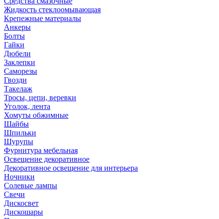
Средства смазочные
Жидкость стеклоомывающая
Крепежные материалы
Анкеры
Болты
Гайки
Дюбели
Заклепки
Саморезы
Гвозди
Такелаж
Тросы, цепи, веревки
Уголок, лента
Хомуты обжимные
Шайбы
Шпильки
Шурупы
Фурнитура мебельная
Освещение декоративное
Декоративное освещение для интерьера
Ночники
Солевые лампы
Свечи
Дискосвет
Дискошары