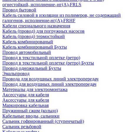
огнестойкий, исполнение–нг(А)-FRLS
Провод бытовой
Кабель силовой в изоляции из полимеров, не содержащий
галогенов, исполнение-нг(А)-FRHF
Кабели специального назначения
Кабель (провод) для погружных насосов
Кабель (провод) термостойкий
Кабель комбинированый
Кабель комбинированый Бухты
Провод автомобильный
Провод в текстильной оплетке (ретро)
Провод в текстильной оплетке (ретро) Бухты
Провод одножильный Бухты
Эмальпровод
Провода для воздушных линий электропередач
Провод для воздушных линий электропередач
Материалы для электромонтажа
Аксессуары для кабеля
Аксессуары для кабеля
Маркировка кабельная
Пружинный сжим (кольцо)
Кабельные вводы, сальники
Сальник гофрированный (ступенчатый)
Сальник резьбовой
Кабельные муфты