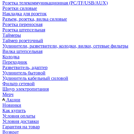
Розетка телекоммуникационная (PC/TF/USB/AUX)
Розетки силовые
Накладка для розеток
Разъем, розетка, вилка силовые
Розетка переносная
Розетка штепсельная
Таймеры
Таймер розеточный
Удлинители, разветвители, колодки, вилки, сетевые фильтры
Вилка штепсельная
Колодка
Переходник
Разветвитель, адаптер
Удлинитель бытовой
Удлинитель кабельный силовой
Фильтр сетевой
Шнур электропитания
Мерч
Акции
Новинки
Как купить
Условия оплаты
Условия доставки
Гарантия на товар
Возврат