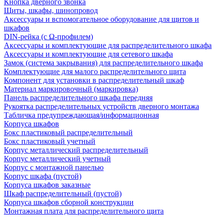
Кнопка дверного звонка
Щиты, шкафы, шинопровод
Аксессуары и вспомогательное оборудование для щитов и
шкафов
DIN-рейка (с Ω-профилем)
Аксессуары и комплектующие для распределительного шкафа
Аксессуары и комплектующие для сетевого шкафа
Замок (система закрывания) для распределительного шкафа
Комплектующие для малого распределительного щита
Компонент для установки в распределительный шкаф
Материал маркировочный (маркировка)
Панель распределительного шкафа передняя
Рукоятка распределительных устройств дверного монтажа
Табличка предупреждающая/информационная
Корпуса шкафов
Бокс пластиковый распределительный
Бокс пластиковый учетный
Корпус металлический распределительный
Корпус металлический учетный
Корпус с монтажной панелью
Корпус шкафа (пустой)
Корпуса шкафов заказные
Шкаф распределительный (пустой)
Корпуса шкафов сборной конструкции
Монтажная плата для распределительного щита