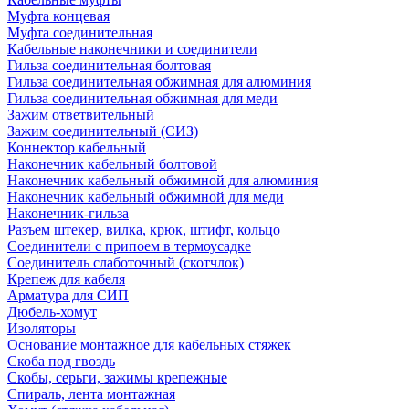
Муфта концевая
Муфта соединительная
Кабельные наконечники и соединители
Гильза соединительная болтовая
Гильза соединительная обжимная для алюминия
Гильза соединительная обжимная для меди
Зажим ответвительный
Зажим соединительный (СИЗ)
Коннектор кабельный
Наконечник кабельный болтовой
Наконечник кабельный обжимной для алюминия
Наконечник кабельный обжимной для меди
Наконечник-гильза
Разъем штекер, вилка, крюк, штифт, кольцо
Соединители с припоем в термоусадке
Соединитель слаботочный (скотчлок)
Крепеж для кабеля
Арматура для СИП
Дюбель-хомут
Изоляторы
Основание монтажное для кабельных стяжек
Скоба под гвоздь
Скобы, серьги, зажимы крепежные
Спираль, лента монтажная