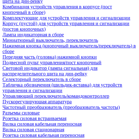
щита на дин-рейку
Комбинация устройств управления в корпусе (пост
кнопочный в сборе)
Комплектующие для устройств управления и сигнализации
Корпус (пустой) для устройств управления и сигнализации
(постов кнопочных)
Лампа индикаторная в сборе
Миниатюрный выключатель, переключатель
Нажимная кнопка (кнопочный выключатель/переключатель) в
сборе
Передняя часть (головка) нажимной кнопки
Подвесной пульт управления/пост кнопочный
Световой индикатор (лампа сигнальная) для
распределительного щита на дин-рейку
Селекторный переключатель в сборе
Табличка обозначения (шильдик-вставка) для устройств
управления и сигнализации
Управляющий переключатель/командоконтроллер
Пускорегулирующая аппаратура
Частотный преобразователь (преобразователь частоты)
Разъемы силовые
Розетка силовая встраиваемая
Вилка силовая кабельная переносная
Вилка силовая стационарная
Розетка силовая кабельная переносная