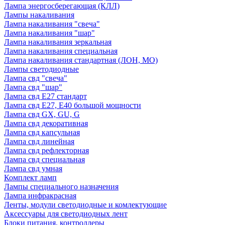
Лампа энергосберегающая (КЛЛ)
Лампы накаливания
Лампа накаливания "свеча"
Лампа накаливания "шар"
Лампа накаливания зеркальная
Лампа накаливания специальная
Лампа накаливания стандартная (ЛОН, МО)
Лампы светодиодные
Лампа свд "свеча"
Лампа свд "шар"
Лампа свд E27 стандарт
Лампа свд E27, Е40 большой мощности
Лампа свд GX, GU, G
Лампа свд декоративная
Лампа свд капсульная
Лампа свд линейная
Лампа свд рефлекторная
Лампа свд специальная
Лампа свд умная
Комплект ламп
Лампы специального назначения
Лампа инфракрасная
Ленты, модули светодиодные и комлектующие
Аксессуары для светодиодных лент
Блоки питания, контроллеры