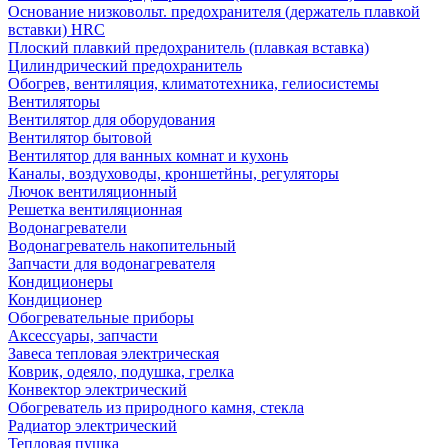
Основание низковольт. предохранителя (держатель плавкой
вставки) HRC
Плоский плавкий предохранитель (плавкая вставка)
Цилиндрический предохранитель
Обогрев, вентиляция, климатотехника, гелиосистемы
Вентиляторы
Вентилятор для оборудования
Вентилятор бытовой
Вентилятор для ванных комнат и кухонь
Каналы, воздуховоды, кроншетйны, регуляторы
Лючок вентиляционный
Решетка вентиляционная
Водонагреватели
Водонагреватель накопительный
Запчасти для водонагревателя
Кондиционеры
Кондиционер
Обогревательные приборы
Аксессуары, запчасти
Завеса тепловая электрическая
Коврик, одеяло, подушка, грелка
Конвектор электрический
Обогреватель из природного камня, стекла
Радиатор электрический
Тепловая пушка