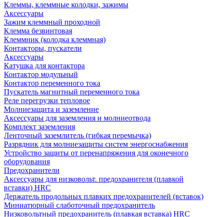
Клеммы, клеммные колодки, зажимы
Аксессуары
Зажим клеммный проходной
Клемма безвинтовая
Клеммник (колодка клеммная)
Контакторы, пускатели
Аксессуары
Катушка для контактора
Контактор модульный
Контактор переменного тока
Пускатель магнитный переменного тока
Реле перегрузки тепловое
Молниезащита и заземление
Аксессуары для заземления и молниеотвода
Комплект заземления
Ленточный заземлитель (гибкая перемычка)
Разрядник для молниезащиты систем энергоснабжения
Устройство защиты от перенапряжения для оконечного
оборудования
Предохранители
Аксессуары для низковольт. предохранителя (плавкой
вставки) HRC
Держатель продольных плавких предохранителей (вставок)
Миниатюрный слаботочный предохранитель
Низковольтный предохранитель (плавкая вставка) HRC