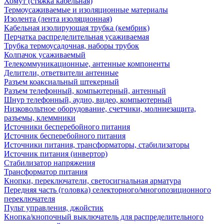
Хомут (стяжка кабельная)
Термоусаживаемые и изоляционные материалы
Изолента (лента изоляционная)
Кабельная изолирующая трубка (кембрик)
Перчатка распределительная усаживаемая
Трубка термоусадочная, наборы трубок
Колпачок усаживаемый
Телекоммуникационные, антенные компоненты
Делители, ответвители антенные
Разъем коаксиальный штекерный
Разъем телефонный, компьютерный, антенный
Шнур телефонный, аудио, видео, компьютерный
Низковольтное оборудование, счетчики, молниезащита,
разъемы, клеммники
Источники бесперебойного питания
Источник бесперебойного питания
Источники питания, трансформаторы, стабилизаторы
Источник питания (инвертор)
Стабилизатор напряжения
Трансформатор питания
Кнопки, переключатели, светосигнальная арматура
Передняя часть (головка) селекторного/многопозиционного
переключателя
Пульт управления, джойстик
Кнопка/кнопочный выключатель для распределительного