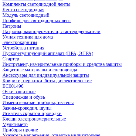
Комплекты светодиодной ленты
Лента светодиодная
Модуль светодиодный
Профиль для светодиодных лент
Патроны
Патроны, ламподержатели, стартеродержатели
Умная техника для дома
Электрокарнизы
Устройства питания
Пускорегулирующий аппарат (ПРА, ЭПРА)
Стартер
Инструмент, измерительные приборы и средства защиты
Защитные материалы и спецодежда
Аксессуары для индивидуальной защиты
Коврики, перчатки, боты диэлектрические
EC001496
Очки защитные
Спецодежда и обувь
Измерительные приборы, тестеры
Зажим-крокодил, щупы
Искатель скрытой проводки
Клещи электроизмерительные
Мультиметр
Приборы прочие
Указатель напряжения, отвертка индикаторная