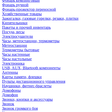
Фонарь кемпинговый
Фонарь ручной
Фонарь-прожектор переносной
Хозяйственные товары
Зажигалки, газовые горелки, резаки, плитки
Кипятильники
Пакеты и прочий инвентарь
Посуда, весы
Электросушители
Часы, метеостанции, термометры
Метеостанции
Термометры бытовые
Часы настенные
Часы настольные
Электроника
USB, AUX, Bluetooth компоненты
Антенны
Карты памяти, флешки
Пульты дистанционного управления
Наушники, фитнес-браслеты
Домофоны
Домофон
Звонки, кнопки и аксессуары
Звонок
Звонок громкого боя