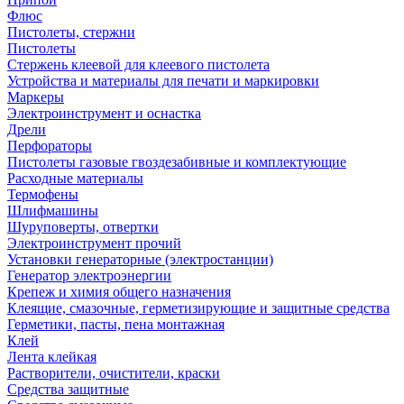
Флюс
Пистолеты, стержни
Пистолеты
Стержень клеевой для клеевого пистолета
Устройства и материалы для печати и маркировки
Маркеры
Электроинструмент и оснастка
Дрели
Перфораторы
Пистолеты газовые гвоздезабивные и комплектующие
Расходные материалы
Термофены
Шлифмашины
Шуруповерты, отвертки
Электроинструмент прочий
Установки генераторные (электростанции)
Генератор электроэнергии
Крепеж и химия общего назначения
Клеящие, смазочные, герметизирующие и защитные средства
Герметики, пасты, пена монтажная
Клей
Лента клейкая
Растворители, очистители, краски
Средства защитные