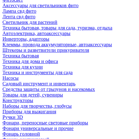
Аксессуары для светильников фито
Лампа свд фито
Лента свд фито
Светильник для растений
Техника бытовая, товары для сада, туризма, отдыха
Автоэлектрика, автоаксессуары
Инверторы, адапторы
Клеммы, провода аккумуляторные, автоаксессуары
Штекеры и разветвители прикуривателя
Техника бытовая
Техника для дома и офиса
Техника для кухни
Техника и инструменты для сада
Насосы
Садовый инструмент и инвентарь
Средства защиты от грызунов и насекомых
Товары для детей, сувениры
Конструкторы
Наборы для творчества, глобусы
Приборы для выжигания
Ручки 3D
Фонари, переносные световые приборы
Фонари универсальные и прочие
Фонарь головной