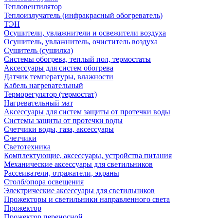
Тепловентилятор
Теплоизлучатель (инфракрасный обогреватель)
ТЭН
Осушители, увлажнители и освежители воздуха
Осушитель, увлажнитель, очиститель воздуха
Сушитель (сушилка)
Системы обогрева, теплый пол, термостаты
Аксессуары для систем обогрева
Датчик температуры, влажности
Кабель нагревательный
Терморегулятор (термостат)
Нагревательный мат
Аксессуары для систем защиты от протечки воды
Системы защиты от протечки воды
Счетчики воды, газа, аксессуары
Счетчики
Светотехника
Комплектующие, аксессуары, устройства питания
Механические аксессуары для светильников
Рассеиватели, отражатели, экраны
Столб/опора освещения
Электрические аксессуары для светильников
Прожекторы и светильники направленного света
Прожектор
Прожектор переносной