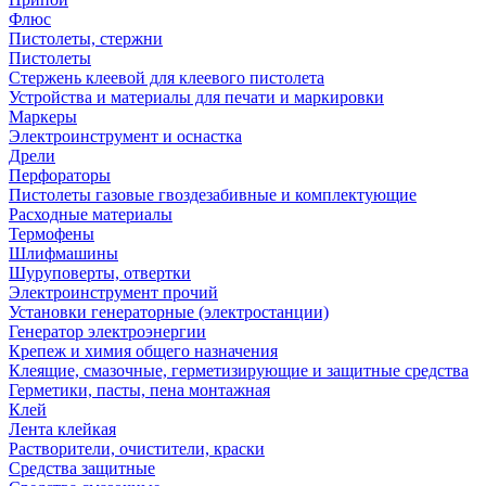
Флюс
Пистолеты, стержни
Пистолеты
Стержень клеевой для клеевого пистолета
Устройства и материалы для печати и маркировки
Маркеры
Электроинструмент и оснастка
Дрели
Перфораторы
Пистолеты газовые гвоздезабивные и комплектующие
Расходные материалы
Термофены
Шлифмашины
Шуруповерты, отвертки
Электроинструмент прочий
Установки генераторные (электростанции)
Генератор электроэнергии
Крепеж и химия общего назначения
Клеящие, смазочные, герметизирующие и защитные средства
Герметики, пасты, пена монтажная
Клей
Лента клейкая
Растворители, очистители, краски
Средства защитные