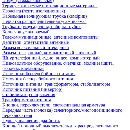
Хомут (стяжка кабельная)
Термоусаживаемые и изоляционные материалы
Изолента (лента изоляционная)
Кабельная изолирующая трубка (кембрик)
Перчатка распределительная усаживаемая
Трубка термоусадочная, наборы трубок
Колпачок усаживаемый
Телекоммуникационные, антенные компоненты
Делители, ответвители антенные
Разъем коаксиальный штекерный
Разъем телефонный, компьютерный, антенный
Шнур телефонный, аудио, видео, компьютерный
Низковольтное оборудование, счетчики, молниезащита,
разъемы, клеммники
Источники бесперебойного питания
Источник бесперебойного питания
Источники питания, трансформаторы, стабилизаторы
Источник питания (инвертор)
Стабилизатор напряжения
Трансформатор питания
Кнопки, переключатели, светосигнальная арматура
Передняя часть (головка) селекторного/многопозиционного
переключателя
Пульт управления, джойстик
Кнопка/кнопочный выключатель для распределительного