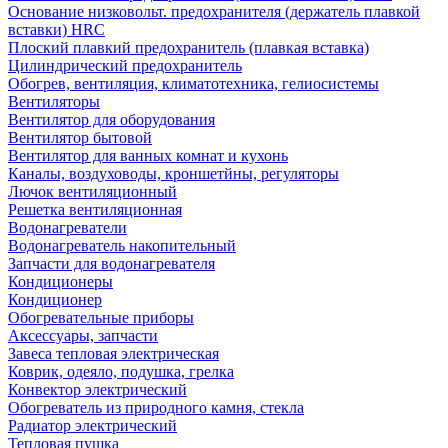
Основание низковольт. предохранителя (держатель плавкой
вставки) HRC
Плоский плавкий предохранитель (плавкая вставка)
Цилиндрический предохранитель
Обогрев, вентиляция, климатотехника, гелиосистемы
Вентиляторы
Вентилятор для оборудования
Вентилятор бытовой
Вентилятор для ванных комнат и кухонь
Каналы, воздуховоды, кроншетйны, регуляторы
Лючок вентиляционный
Решетка вентиляционная
Водонагреватели
Водонагреватель накопительный
Запчасти для водонагревателя
Кондиционеры
Кондиционер
Обогревательные приборы
Аксессуары, запчасти
Завеса тепловая электрическая
Коврик, одеяло, подушка, грелка
Конвектор электрический
Обогреватель из природного камня, стекла
Радиатор электрический
Тепловая пушка