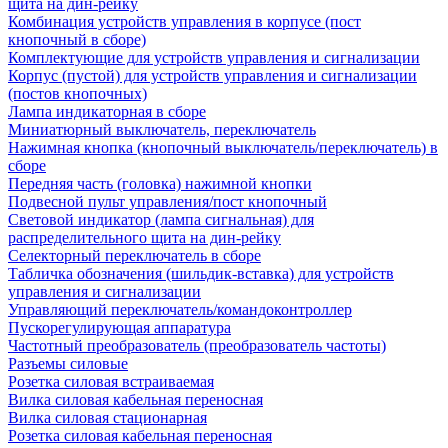
щита на дин-рейку
Комбинация устройств управления в корпусе (пост
кнопочный в сборе)
Комплектующие для устройств управления и сигнализации
Корпус (пустой) для устройств управления и сигнализации
(постов кнопочных)
Лампа индикаторная в сборе
Миниатюрный выключатель, переключатель
Нажимная кнопка (кнопочный выключатель/переключатель) в
сборе
Передняя часть (головка) нажимной кнопки
Подвесной пульт управления/пост кнопочный
Световой индикатор (лампа сигнальная) для
распределительного щита на дин-рейку
Селекторный переключатель в сборе
Табличка обозначения (шильдик-вставка) для устройств
управления и сигнализации
Управляющий переключатель/командоконтроллер
Пускорегулирующая аппаратура
Частотный преобразователь (преобразователь частоты)
Разъемы силовые
Розетка силовая встраиваемая
Вилка силовая кабельная переносная
Вилка силовая стационарная
Розетка силовая кабельная переносная