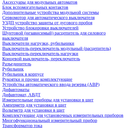
Аксессуары для модульных автоматов
Блок вспомогательных контактов
Дополнительные устройства модульной системы
Сервомотор для автоматического выключателя
УЗДП устройство защиты от дугового пробоя
Устройство блокировки выключателей
Шунтовой (независимый) расцепитель для силового
выключателя
Выключатели нагрузки, рубильники
Выключатель-переключатель модульный (расцепитель)
Выключатель-переключатель нагрузки
Концевой выключатель, переключатель
Разъединитель
Рубильник
Рубильник в корпусе
Рукоятки и прочие комплектующие
Устройства автоматического ввода резерва (АВР)
Дифавтоматы
Дифавтомат, АВДТ
Измерительные приборы для установки в щит
Амперметр для установки в щит
Вольтметр для установки в щит
Комплектующие для установочных измерительных приборов
Многофункциональный измерительный прибор
Трансформатор тока