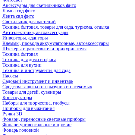
Аксессуары для светильников фито
Лампа свд фито
Лента свд фито
Светильник для растений
Техника бытовая, товары для сада, туризма, отдыха
Автоэлектрика, автоаксессуары
Инверторы, адапторы
Клеммы, провода аккумуляторные, автоаксессуары
Штекеры и разветвители прикуривателя
Техника бытовая
Техника для дома и офиса
Техника для кухни
Техника и инструменты для сада
Насосы
Садовый инструмент и инвентарь
Средства защиты от грызунов и насекомых
Товары для детей, сувениры
Конструкторы
Наборы для творчества, глобусы
Приборы для выжигания
Ручки 3D
Фонари, переносные световые приборы
Фонари универсальные и прочие
Фонарь головной