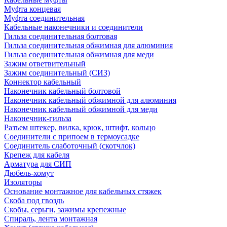
Муфта концевая
Муфта соединительная
Кабельные наконечники и соединители
Гильза соединительная болтовая
Гильза соединительная обжимная для алюминия
Гильза соединительная обжимная для меди
Зажим ответвительный
Зажим соединительный (СИЗ)
Коннектор кабельный
Наконечник кабельный болтовой
Наконечник кабельный обжимной для алюминия
Наконечник кабельный обжимной для меди
Наконечник-гильза
Разъем штекер, вилка, крюк, штифт, кольцо
Соединители с припоем в термоусадке
Соединитель слаботочный (скотчлок)
Крепеж для кабеля
Арматура для СИП
Дюбель-хомут
Изоляторы
Основание монтажное для кабельных стяжек
Скоба под гвоздь
Скобы, серьги, зажимы крепежные
Спираль, лента монтажная