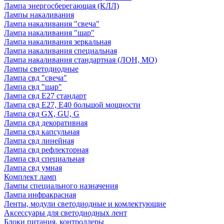
Лампа энергосберегающая (КЛЛ)
Лампы накаливания
Лампа накаливания "свеча"
Лампа накаливания "шар"
Лампа накаливания зеркальная
Лампа накаливания специальная
Лампа накаливания стандартная (ЛОН, МО)
Лампы светодиодные
Лампа свд "свеча"
Лампа свд "шар"
Лампа свд E27 стандарт
Лампа свд E27, Е40 большой мощности
Лампа свд GX, GU, G
Лампа свд декоративная
Лампа свд капсульная
Лампа свд линейная
Лампа свд рефлекторная
Лампа свд специальная
Лампа свд умная
Комплект ламп
Лампы специального назначения
Лампа инфракрасная
Ленты, модули светодиодные и комлектующие
Аксессуары для светодиодных лент
Блоки питания, контроллеры