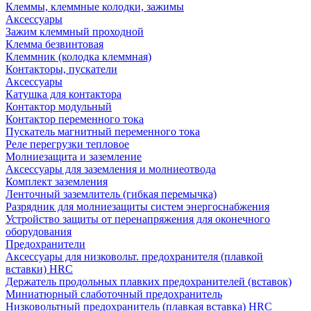
Клеммы, клеммные колодки, зажимы
Аксессуары
Зажим клеммный проходной
Клемма безвинтовая
Клеммник (колодка клеммная)
Контакторы, пускатели
Аксессуары
Катушка для контактора
Контактор модульный
Контактор переменного тока
Пускатель магнитный переменного тока
Реле перегрузки тепловое
Молниезащита и заземление
Аксессуары для заземления и молниеотвода
Комплект заземления
Ленточный заземлитель (гибкая перемычка)
Разрядник для молниезащиты систем энергоснабжения
Устройство защиты от перенапряжения для оконечного
оборудования
Предохранители
Аксессуары для низковольт. предохранителя (плавкой
вставки) HRC
Держатель продольных плавких предохранителей (вставок)
Миниатюрный слаботочный предохранитель
Низковольтный предохранитель (плавкая вставка) HRC