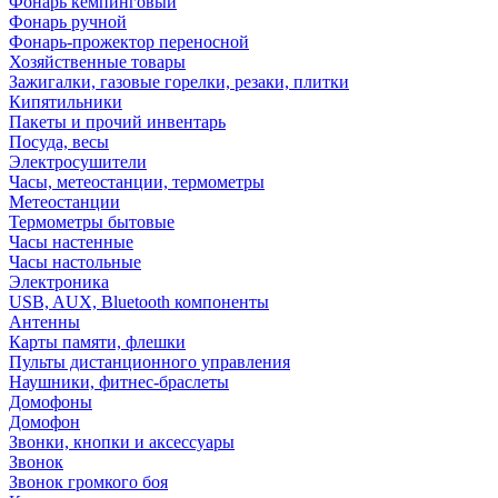
Фонарь кемпинговый
Фонарь ручной
Фонарь-прожектор переносной
Хозяйственные товары
Зажигалки, газовые горелки, резаки, плитки
Кипятильники
Пакеты и прочий инвентарь
Посуда, весы
Электросушители
Часы, метеостанции, термометры
Метеостанции
Термометры бытовые
Часы настенные
Часы настольные
Электроника
USB, AUX, Bluetooth компоненты
Антенны
Карты памяти, флешки
Пульты дистанционного управления
Наушники, фитнес-браслеты
Домофоны
Домофон
Звонки, кнопки и аксессуары
Звонок
Звонок громкого боя