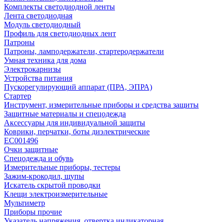
Комплекты светодиодной ленты
Лента светодиодная
Модуль светодиодный
Профиль для светодиодных лент
Патроны
Патроны, ламподержатели, стартеродержатели
Умная техника для дома
Электрокарнизы
Устройства питания
Пускорегулирующий аппарат (ПРА, ЭПРА)
Стартер
Инструмент, измерительные приборы и средства защиты
Защитные материалы и спецодежда
Аксессуары для индивидуальной защиты
Коврики, перчатки, боты диэлектрические
EC001496
Очки защитные
Спецодежда и обувь
Измерительные приборы, тестеры
Зажим-крокодил, щупы
Искатель скрытой проводки
Клещи электроизмерительные
Мультиметр
Приборы прочие
Указатель напряжения, отвертка индикаторная