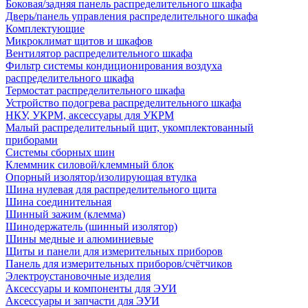
Боковая/задняя панель распределительного шкафа
Дверь/панель управления распределительного шкафа
Комплектующие
Микроклимат щитов и шкафов
Вентилятор распределительного шкафа
Фильтр системы кондиционирования воздуха
распределительного шкафа
Термостат распределительного шкафа
Устройство подогрева распределительного шкафа
НКУ, УКРМ, аксессуары для УКРМ
Малый распределительный щит, укомплектованный
приборами
Системы сборных шин
Клеммник силовой/клеммный блок
Опорный изолятор/изолирующая втулка
Шина нулевая для распределительного щита
Шина соединительная
Шинный зажим (клемма)
Шинодержатель (шинный изолятор)
Шины медные и алюминиевые
Щиты и панели для измерительных приборов
Панель для измерительных приборов/счётчиков
Электроустановочные изделия
Аксессуары и компоненты для ЭУИ
Аксессуары и запчасти для ЭУИ