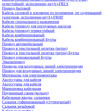
огнестойкий, исполнение–нг(А)-FRLS
Провод бытовой
Кабель силовой в изоляции из полимеров, не содержащий
галогенов, исполнение-нг(А)-FRHF
Кабели специального назначения
Кабель (провод) для погружных насосов
Кабель (провод) термостойкий
Кабель комбинированый
Кабель комбинированый Бухты
Провод автомобильный
Провод в текстильной оплетке (ретро)
Провод в текстильной оплетке (ретро) Бухты
Провод одножильный Бухты
Эмальпровод
Провода для воздушных линий электропередач
Провод для воздушных линий электропередач
Материалы для электромонтажа
Аксессуары для кабеля
Аксессуары для кабеля
Маркировка кабельная
Пружинный сжим (кольцо)
Кабельные вводы, сальники
Сальник гофрированный (ступенчатый)
Сальник резьбовой
Кабельные муфты