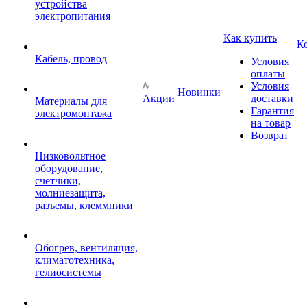
устройства
электропитания
Как купить
К
Кабель, провод
Условия
оплаты
Условия
Новинки
Акции
доставки
Материалы для
Гарантия
электромонтажа
на товар
Возврат
Низковольтное
оборудование,
счетчики,
молниезащита,
разъемы, клеммники
Обогрев, вентиляция,
климатотехника,
гелиосистемы