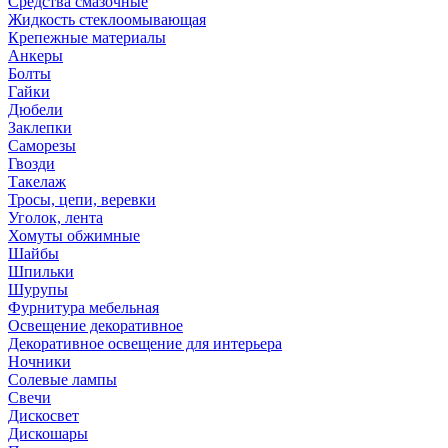
Средства смазочные
Жидкость стеклоомывающая
Крепежные материалы
Анкеры
Болты
Гайки
Дюбели
Заклепки
Саморезы
Гвозди
Такелаж
Тросы, цепи, веревки
Уголок, лента
Хомуты обжимные
Шайбы
Шпильки
Шурупы
Фурнитура мебельная
Освещение декоративное
Декоративное освещение для интерьера
Ночники
Солевые лампы
Свечи
Дискосвет
Дискошары