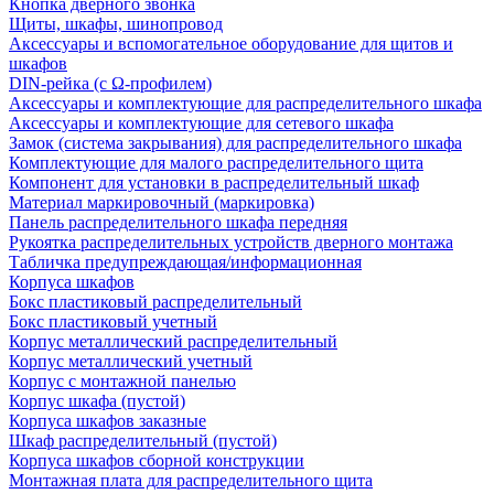
Кнопка дверного звонка
Щиты, шкафы, шинопровод
Аксессуары и вспомогательное оборудование для щитов и
шкафов
DIN-рейка (с Ω-профилем)
Аксессуары и комплектующие для распределительного шкафа
Аксессуары и комплектующие для сетевого шкафа
Замок (система закрывания) для распределительного шкафа
Комплектующие для малого распределительного щита
Компонент для установки в распределительный шкаф
Материал маркировочный (маркировка)
Панель распределительного шкафа передняя
Рукоятка распределительных устройств дверного монтажа
Табличка предупреждающая/информационная
Корпуса шкафов
Бокс пластиковый распределительный
Бокс пластиковый учетный
Корпус металлический распределительный
Корпус металлический учетный
Корпус с монтажной панелью
Корпус шкафа (пустой)
Корпуса шкафов заказные
Шкаф распределительный (пустой)
Корпуса шкафов сборной конструкции
Монтажная плата для распределительного щита