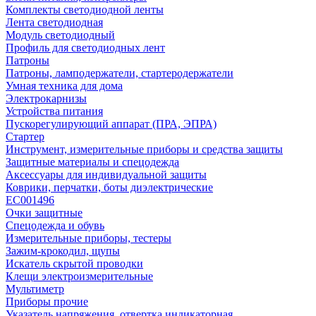
Комплекты светодиодной ленты
Лента светодиодная
Модуль светодиодный
Профиль для светодиодных лент
Патроны
Патроны, ламподержатели, стартеродержатели
Умная техника для дома
Электрокарнизы
Устройства питания
Пускорегулирующий аппарат (ПРА, ЭПРА)
Стартер
Инструмент, измерительные приборы и средства защиты
Защитные материалы и спецодежда
Аксессуары для индивидуальной защиты
Коврики, перчатки, боты диэлектрические
EC001496
Очки защитные
Спецодежда и обувь
Измерительные приборы, тестеры
Зажим-крокодил, щупы
Искатель скрытой проводки
Клещи электроизмерительные
Мультиметр
Приборы прочие
Указатель напряжения, отвертка индикаторная