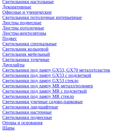
Светильники настольные
Декоративные
Офисные и ученические
Светильники потолочные интерьерные
Люстры подвесные
Люстры потолочные
Люстры-вентиляторы
Подвес
Светильники специальные
Светильник кольцевой
Светильник мебельный
Светильники точечные
Даунлайты
Светильники под лампу GX53, GX70 металл/пластик
Светильники под лампу GX53 с подсветкой
Светильники под лампу GX53 стекло
Светильники под лампу MR металл/полимер
Светильники под лампу MR с подсветкой
Светильники под лампу MR стекло
Светильники уличные садово-парковые
Светильники ландшафтные
Светильники настенные
Светильники подвесные
Опоры и основания
Шары