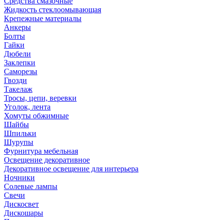
Средства смазочные
Жидкость стеклоомывающая
Крепежные материалы
Анкеры
Болты
Гайки
Дюбели
Заклепки
Саморезы
Гвозди
Такелаж
Тросы, цепи, веревки
Уголок, лента
Хомуты обжимные
Шайбы
Шпильки
Шурупы
Фурнитура мебельная
Освещение декоративное
Декоративное освещение для интерьера
Ночники
Солевые лампы
Свечи
Дискосвет
Дискошары