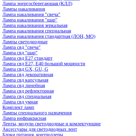
Лампа энергосберегающая (КЛЛ)
Лампы накаливания
Лампа накаливания "свеча"
Лампа накаливания "шар"
Лампа накаливания зеркальная
Лампа накаливания специальная
Лампа накаливания стандартная (ЛОН, МО)
Лампы светодиодные
Лампа свд "свеча"
Лампа свд "шар"
Лампа свд E27 стандарт
Лампа свд E27, Е40 большой мощности
Лампа свд GX, GU, G
Лампа свд декоративная
Лампа свд капсульная
Лампа свд линейная
Лампа свд рефлекторная
Лампа свд специальная
Лампа свд умная
Комплект ламп
Лампы специального назначения
Лампа инфракрасная
Ленты, модули светодиодные и комлектующие
Аксессуары для светодиодных лент
Блоки питания, контроллеры