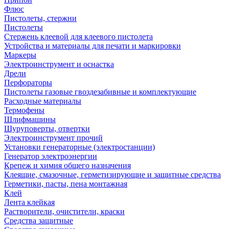
Флюс
Пистолеты, стержни
Пистолеты
Стержень клеевой для клеевого пистолета
Устройства и материалы для печати и маркировки
Маркеры
Электроинструмент и оснастка
Дрели
Перфораторы
Пистолеты газовые гвоздезабивные и комплектующие
Расходные материалы
Термофены
Шлифмашины
Шуруповерты, отвертки
Электроинструмент прочий
Установки генераторные (электростанции)
Генератор электроэнергии
Крепеж и химия общего назначения
Клеящие, смазочные, герметизирующие и защитные средства
Герметики, пасты, пена монтажная
Клей
Лента клейкая
Растворители, очистители, краски
Средства защитные