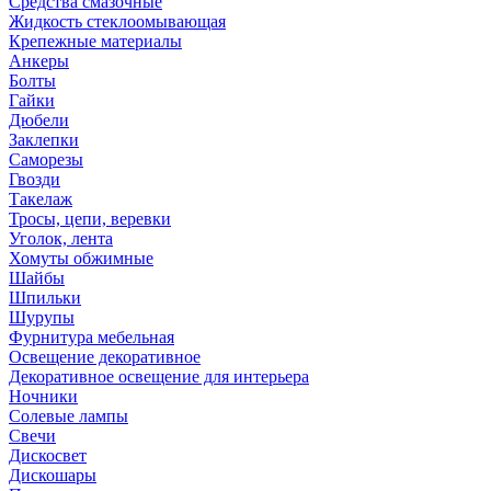
Средства смазочные
Жидкость стеклоомывающая
Крепежные материалы
Анкеры
Болты
Гайки
Дюбели
Заклепки
Саморезы
Гвозди
Такелаж
Тросы, цепи, веревки
Уголок, лента
Хомуты обжимные
Шайбы
Шпильки
Шурупы
Фурнитура мебельная
Освещение декоративное
Декоративное освещение для интерьера
Ночники
Солевые лампы
Свечи
Дискосвет
Дискошары