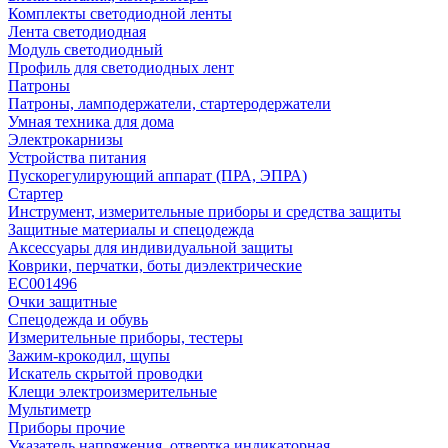
Комплекты светодиодной ленты
Лента светодиодная
Модуль светодиодный
Профиль для светодиодных лент
Патроны
Патроны, ламподержатели, стартеродержатели
Умная техника для дома
Электрокарнизы
Устройства питания
Пускорегулирующий аппарат (ПРА, ЭПРА)
Стартер
Инструмент, измерительные приборы и средства защиты
Защитные материалы и спецодежда
Аксессуары для индивидуальной защиты
Коврики, перчатки, боты диэлектрические
EC001496
Очки защитные
Спецодежда и обувь
Измерительные приборы, тестеры
Зажим-крокодил, щупы
Искатель скрытой проводки
Клещи электроизмерительные
Мультиметр
Приборы прочие
Указатель напряжения, отвертка индикаторная