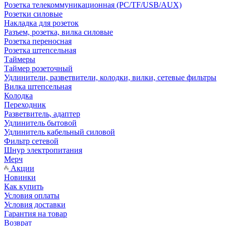
Розетка телекоммуникационная (PC/TF/USB/AUX)
Розетки силовые
Накладка для розеток
Разъем, розетка, вилка силовые
Розетка переносная
Розетка штепсельная
Таймеры
Таймер розеточный
Удлинители, разветвители, колодки, вилки, сетевые фильтры
Вилка штепсельная
Колодка
Переходник
Разветвитель, адаптер
Удлинитель бытовой
Удлинитель кабельный силовой
Фильтр сетевой
Шнур электропитания
Мерч
Акции
Новинки
Как купить
Условия оплаты
Условия доставки
Гарантия на товар
Возврат