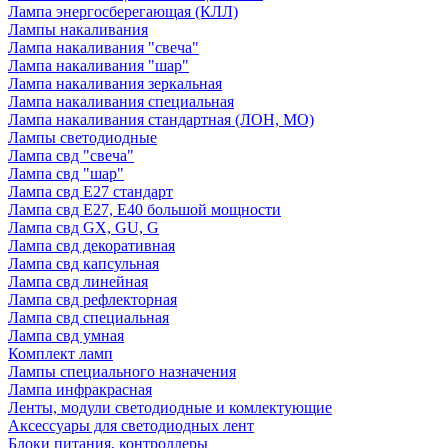
Лампа энергосберегающая (КЛЛ)
Лампы накаливания
Лампа накаливания "свеча"
Лампа накаливания "шар"
Лампа накаливания зеркальная
Лампа накаливания специальная
Лампа накаливания стандартная (ЛОН, МО)
Лампы светодиодные
Лампа свд "свеча"
Лампа свд "шар"
Лампа свд E27 стандарт
Лампа свд E27, Е40 большой мощности
Лампа свд GX, GU, G
Лампа свд декоративная
Лампа свд капсульная
Лампа свд линейная
Лампа свд рефлекторная
Лампа свд специальная
Лампа свд умная
Комплект ламп
Лампы специального назначения
Лампа инфракрасная
Ленты, модули светодиодные и комлектующие
Аксессуары для светодиодных лент
Блоки питания, контроллеры