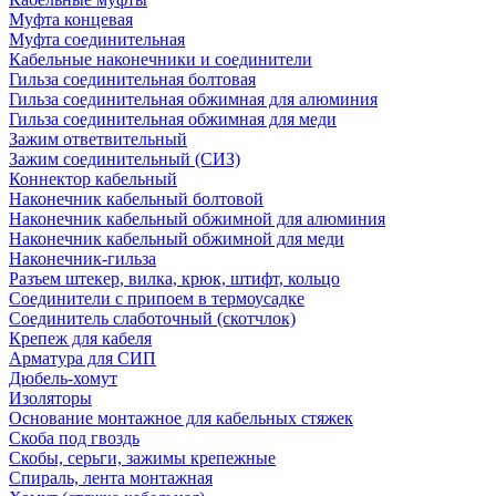
Муфта концевая
Муфта соединительная
Кабельные наконечники и соединители
Гильза соединительная болтовая
Гильза соединительная обжимная для алюминия
Гильза соединительная обжимная для меди
Зажим ответвительный
Зажим соединительный (СИЗ)
Коннектор кабельный
Наконечник кабельный болтовой
Наконечник кабельный обжимной для алюминия
Наконечник кабельный обжимной для меди
Наконечник-гильза
Разъем штекер, вилка, крюк, штифт, кольцо
Соединители с припоем в термоусадке
Соединитель слаботочный (скотчлок)
Крепеж для кабеля
Арматура для СИП
Дюбель-хомут
Изоляторы
Основание монтажное для кабельных стяжек
Скоба под гвоздь
Скобы, серьги, зажимы крепежные
Спираль, лента монтажная