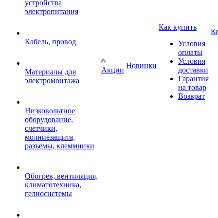
устройства
электропитания
Как купить
К
Кабель, провод
Условия
оплаты
Условия
Новинки
Акции
доставки
Материалы для
Гарантия
электромонтажа
на товар
Возврат
Низковольтное
оборудование,
счетчики,
молниезащита,
разъемы, клеммники
Обогрев, вентиляция,
климатотехника,
гелиосистемы