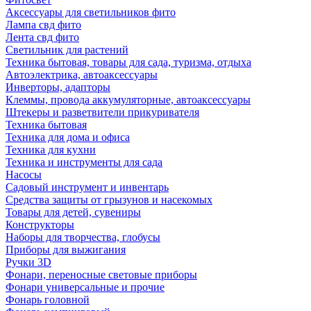
Аксессуары для светильников фито
Лампа свд фито
Лента свд фито
Светильник для растений
Техника бытовая, товары для сада, туризма, отдыха
Автоэлектрика, автоаксессуары
Инверторы, адапторы
Клеммы, провода аккумуляторные, автоаксессуары
Штекеры и разветвители прикуривателя
Техника бытовая
Техника для дома и офиса
Техника для кухни
Техника и инструменты для сада
Насосы
Садовый инструмент и инвентарь
Средства защиты от грызунов и насекомых
Товары для детей, сувениры
Конструкторы
Наборы для творчества, глобусы
Приборы для выжигания
Ручки 3D
Фонари, переносные световые приборы
Фонари универсальные и прочие
Фонарь головной