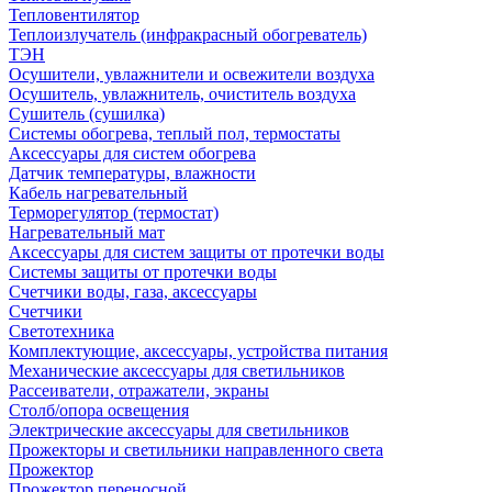
Тепловентилятор
Теплоизлучатель (инфракрасный обогреватель)
ТЭН
Осушители, увлажнители и освежители воздуха
Осушитель, увлажнитель, очиститель воздуха
Сушитель (сушилка)
Системы обогрева, теплый пол, термостаты
Аксессуары для систем обогрева
Датчик температуры, влажности
Кабель нагревательный
Терморегулятор (термостат)
Нагревательный мат
Аксессуары для систем защиты от протечки воды
Системы защиты от протечки воды
Счетчики воды, газа, аксессуары
Счетчики
Светотехника
Комплектующие, аксессуары, устройства питания
Механические аксессуары для светильников
Рассеиватели, отражатели, экраны
Столб/опора освещения
Электрические аксессуары для светильников
Прожекторы и светильники направленного света
Прожектор
Прожектор переносной