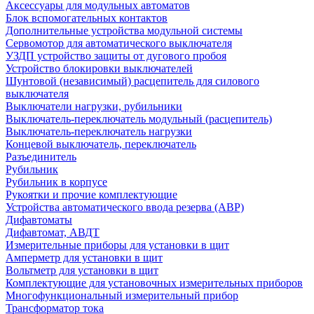
Аксессуары для модульных автоматов
Блок вспомогательных контактов
Дополнительные устройства модульной системы
Сервомотор для автоматического выключателя
УЗДП устройство защиты от дугового пробоя
Устройство блокировки выключателей
Шунтовой (независимый) расцепитель для силового
выключателя
Выключатели нагрузки, рубильники
Выключатель-переключатель модульный (расцепитель)
Выключатель-переключатель нагрузки
Концевой выключатель, переключатель
Разъединитель
Рубильник
Рубильник в корпусе
Рукоятки и прочие комплектующие
Устройства автоматического ввода резерва (АВР)
Дифавтоматы
Дифавтомат, АВДТ
Измерительные приборы для установки в щит
Амперметр для установки в щит
Вольтметр для установки в щит
Комплектующие для установочных измерительных приборов
Многофункциональный измерительный прибор
Трансформатор тока