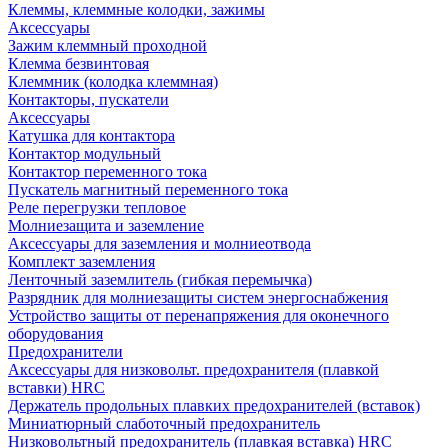
Клеммы, клеммные колодки, зажимы
Аксессуары
Зажим клеммный проходной
Клемма безвинтовая
Клеммник (колодка клеммная)
Контакторы, пускатели
Аксессуары
Катушка для контактора
Контактор модульный
Контактор переменного тока
Пускатель магнитный переменного тока
Реле перегрузки тепловое
Молниезащита и заземление
Аксессуары для заземления и молниеотвода
Комплект заземления
Ленточный заземлитель (гибкая перемычка)
Разрядник для молниезащиты систем энергоснабжения
Устройство защиты от перенапряжения для оконечного
оборудования
Предохранители
Аксессуары для низковольт. предохранителя (плавкой
вставки) HRC
Держатель продольных плавких предохранителей (вставок)
Миниатюрный слаботочный предохранитель
Низковольтный предохранитель (плавкая вставка) HRC