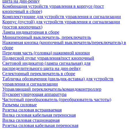
щита на дин-рейку
Комбинация устройств управления в корпусе (пост
кнопочный в сборе)
Комплектующие для устройств управления и сигнализации
Корпус (пустой) для устройств управления и сигнализации
(постов кнопочных)
Лампа индикаторная в сборе
Миниатюрный выключатель, переключатель
Нажимная кнопка (кнопочный выключатель/переключатель) в
сборе
Передняя часть (головка) нажимной кнопки
Подвесной пульт управления/пост кнопочный
Световой индикатор (лампа сигнальная) для
распределительного щита на дин-рейку
Селекторный переключатель в сборе
Табличка обозначения (шильдик-вставка) для устройств
управления и сигнализации
Управляющий переключатель/командоконтроллер
Пускорегулирующая аппаратура
Частотный преобразователь (преобразователь частоты)
Разъемы силовые
Розетка силовая встраиваемая
Вилка силовая кабельная переносная
Вилка силовая стационарная
Розетка силовая кабельная переносная