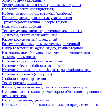
Хомут (стяжка кабельная)
Термоусаживаемые и изоляционные материалы
Изолента (лента изоляционная)
Кабельная изолирующая трубка (кембрик)
Перчатка распределительная усаживаемая
Трубка термоусадочная, наборы трубок
Колпачок усаживаемый
Телекоммуникационные, антенные компоненты
Делители, ответвители антенные
Разъем коаксиальный штекерный
Разъем телефонный, компьютерный, антенный
Шнур телефонный, аудио, видео, компьютерный
Низковольтное оборудование, счетчики, молниезащита,
разъемы, клеммники
Источники бесперебойного питания
Источник бесперебойного питания
Источники питания, трансформаторы, стабилизаторы
Источник питания (инвертор)
Стабилизатор напряжения
Трансформатор питания
Кнопки, переключатели, светосигнальная арматура
Передняя часть (головка) селекторного/многопозиционного
переключателя
Пульт управления, джойстик
Кнопка/кнопочный выключатель для распределительного