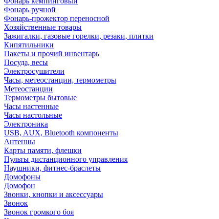
Фонарь кемпинговый
Фонарь ручной
Фонарь-прожектор переносной
Хозяйственные товары
Зажигалки, газовые горелки, резаки, плитки
Кипятильники
Пакеты и прочий инвентарь
Посуда, весы
Электросушители
Часы, метеостанции, термометры
Метеостанции
Термометры бытовые
Часы настенные
Часы настольные
Электроника
USB, AUX, Bluetooth компоненты
Антенны
Карты памяти, флешки
Пульты дистанционного управления
Наушники, фитнес-браслеты
Домофоны
Домофон
Звонки, кнопки и аксессуары
Звонок
Звонок громкого боя