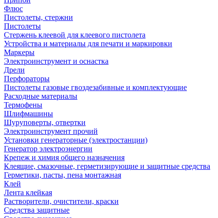
Флюс
Пистолеты, стержни
Пистолеты
Стержень клеевой для клеевого пистолета
Устройства и материалы для печати и маркировки
Маркеры
Электроинструмент и оснастка
Дрели
Перфораторы
Пистолеты газовые гвоздезабивные и комплектующие
Расходные материалы
Термофены
Шлифмашины
Шуруповерты, отвертки
Электроинструмент прочий
Установки генераторные (электростанции)
Генератор электроэнергии
Крепеж и химия общего назначения
Клеящие, смазочные, герметизирующие и защитные средства
Герметики, пасты, пена монтажная
Клей
Лента клейкая
Растворители, очистители, краски
Средства защитные