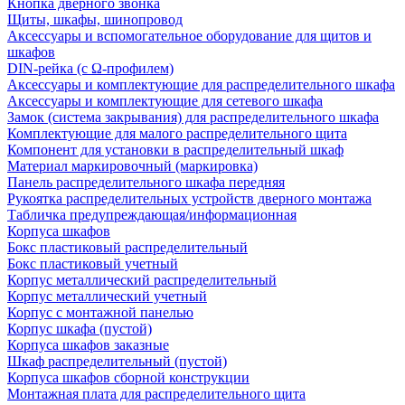
Кнопка дверного звонка
Щиты, шкафы, шинопровод
Аксессуары и вспомогательное оборудование для щитов и
шкафов
DIN-рейка (с Ω-профилем)
Аксессуары и комплектующие для распределительного шкафа
Аксессуары и комплектующие для сетевого шкафа
Замок (система закрывания) для распределительного шкафа
Комплектующие для малого распределительного щита
Компонент для установки в распределительный шкаф
Материал маркировочный (маркировка)
Панель распределительного шкафа передняя
Рукоятка распределительных устройств дверного монтажа
Табличка предупреждающая/информационная
Корпуса шкафов
Бокс пластиковый распределительный
Бокс пластиковый учетный
Корпус металлический распределительный
Корпус металлический учетный
Корпус с монтажной панелью
Корпус шкафа (пустой)
Корпуса шкафов заказные
Шкаф распределительный (пустой)
Корпуса шкафов сборной конструкции
Монтажная плата для распределительного щита