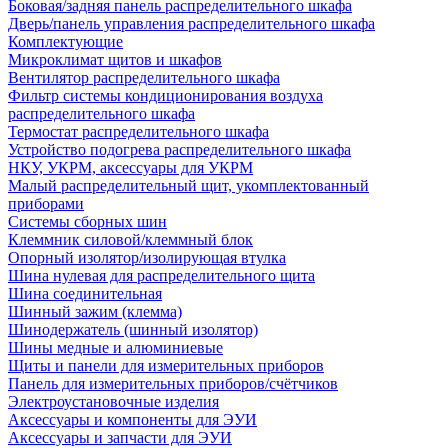
Боковая/задняя панель распределительного шкафа
Дверь/панель управления распределительного шкафа
Комплектующие
Микроклимат щитов и шкафов
Вентилятор распределительного шкафа
Фильтр системы кондиционирования воздуха
распределительного шкафа
Термостат распределительного шкафа
Устройство подогрева распределительного шкафа
НКУ, УКРМ, аксессуары для УКРМ
Малый распределительный щит, укомплектованный
приборами
Системы сборных шин
Клеммник силовой/клеммный блок
Опорный изолятор/изолирующая втулка
Шина нулевая для распределительного щита
Шина соединительная
Шинный зажим (клемма)
Шинодержатель (шинный изолятор)
Шины медные и алюминиевые
Щиты и панели для измерительных приборов
Панель для измерительных приборов/счётчиков
Электроустановочные изделия
Аксессуары и компоненты для ЭУИ
Аксессуары и запчасти для ЭУИ