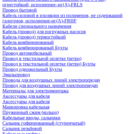
огнестойкий, исполнение–нг(А)-FRLS
Провод бытовой
Кабель силовой в изоляции из полимеров, не содержащий
галогенов, исполнение-нг(А)-FRHF
Кабели специального назначения
Кабель (провод) для погружных насосов
Кабель (провод) термостойкий
Кабель комбинированый
Кабель комбинированый Бухты
Провод автомобильный
Провод в текстильной оплетке (ретро)
Провод в текстильной оплетке (ретро) Бухты
Провод одножильный Бухты
Эмальпровод
Провода для воздушных линий электропередач
Провод для воздушных линий электропередач
Материалы для электромонтажа
Аксессуары для кабеля
Аксессуары для кабеля
Маркировка кабельная
Пружинный сжим (кольцо)
Кабельные вводы, сальники
Сальник гофрированный (ступенчатый)
Сальник резьбовой
Кабельные муфты