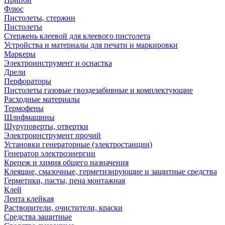
Флюс
Пистолеты, стержни
Пистолеты
Стержень клеевой для клеевого пистолета
Устройства и материалы для печати и маркировки
Маркеры
Электроинструмент и оснастка
Дрели
Перфораторы
Пистолеты газовые гвоздезабивные и комплектующие
Расходные материалы
Термофены
Шлифмашины
Шуруповерты, отвертки
Электроинструмент прочий
Установки генераторные (электростанции)
Генератор электроэнергии
Крепеж и химия общего назначения
Клеящие, смазочные, герметизирующие и защитные средства
Герметики, пасты, пена монтажная
Клей
Лента клейкая
Растворители, очистители, краски
Средства защитные