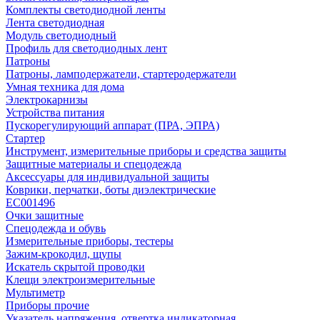
Комплекты светодиодной ленты
Лента светодиодная
Модуль светодиодный
Профиль для светодиодных лент
Патроны
Патроны, ламподержатели, стартеродержатели
Умная техника для дома
Электрокарнизы
Устройства питания
Пускорегулирующий аппарат (ПРА, ЭПРА)
Стартер
Инструмент, измерительные приборы и средства защиты
Защитные материалы и спецодежда
Аксессуары для индивидуальной защиты
Коврики, перчатки, боты диэлектрические
EC001496
Очки защитные
Спецодежда и обувь
Измерительные приборы, тестеры
Зажим-крокодил, щупы
Искатель скрытой проводки
Клещи электроизмерительные
Мультиметр
Приборы прочие
Указатель напряжения, отвертка индикаторная