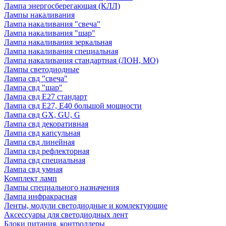
Лампа энергосберегающая (КЛЛ)
Лампы накаливания
Лампа накаливания "свеча"
Лампа накаливания "шар"
Лампа накаливания зеркальная
Лампа накаливания специальная
Лампа накаливания стандартная (ЛОН, МО)
Лампы светодиодные
Лампа свд "свеча"
Лампа свд "шар"
Лампа свд E27 стандарт
Лампа свд E27, Е40 большой мощности
Лампа свд GX, GU, G
Лампа свд декоративная
Лампа свд капсульная
Лампа свд линейная
Лампа свд рефлекторная
Лампа свд специальная
Лампа свд умная
Комплект ламп
Лампы специального назначения
Лампа инфракрасная
Ленты, модули светодиодные и комлектующие
Аксессуары для светодиодных лент
Блоки питания, контроллеры