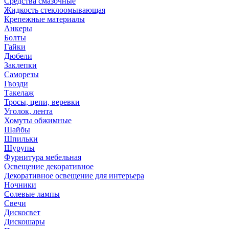
Средства смазочные
Жидкость стеклоомывающая
Крепежные материалы
Анкеры
Болты
Гайки
Дюбели
Заклепки
Саморезы
Гвозди
Такелаж
Тросы, цепи, веревки
Уголок, лента
Хомуты обжимные
Шайбы
Шпильки
Шурупы
Фурнитура мебельная
Освещение декоративное
Декоративное освещение для интерьера
Ночники
Солевые лампы
Свечи
Дискосвет
Дискошары