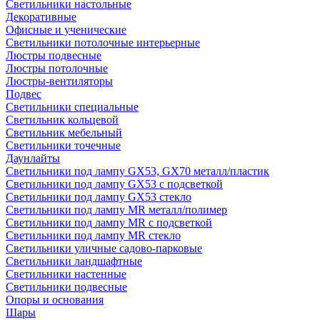
Светильники настольные
Декоративные
Офисные и ученические
Светильники потолочные интерьерные
Люстры подвесные
Люстры потолочные
Люстры-вентиляторы
Подвес
Светильники специальные
Светильник кольцевой
Светильник мебельный
Светильники точечные
Даунлайты
Светильники под лампу GX53, GX70 металл/пластик
Светильники под лампу GX53 с подсветкой
Светильники под лампу GX53 стекло
Светильники под лампу MR металл/полимер
Светильники под лампу MR с подсветкой
Светильники под лампу MR стекло
Светильники уличные садово-парковые
Светильники ландшафтные
Светильники настенные
Светильники подвесные
Опоры и основания
Шары