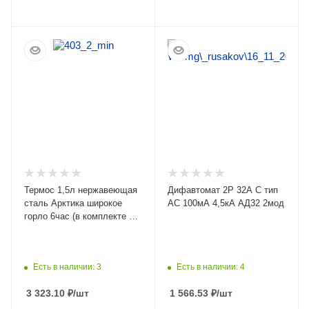
ПОДРОБНЕЕ
ПОДРОБНЕЕ
Термос 1,5л нержавеющая
Дифавтомат 2Р 32А C тип
сталь Арктика широкое
AC 100мА 4,5кА АД32 2мод
горло 6час (в комплекте с
3мя контейнерами и
столовыми приборами) для
еды серебро
Есть в наличии: 3
Есть в наличии: 4
3 323.10
₽
/шт
1 566.53
₽
/шт