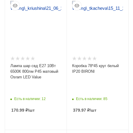
ПОДРОБНЕЕ
ПОДРОБНЕЕ
Лампа шар свд Е27 10Вт
Коробка 78*45 круг белый
6500К 800лм P45 матовый
IP20 BIRONI
Osram LED Value
Есть в наличии: 12
Есть в наличии: 85
170.99
₽
/шт
379.97
₽
/шт