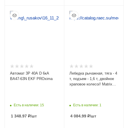
ПОДРОБНЕЕ
ПОДРОБНЕЕ
Автомат 3Р 40А D 6кА
Лебедка рычажная, тяга - 4
ВА47-63N EKF PROxima
т, подъем - 1,6 т, двойное
храповое колесо// Matrix
52225
Есть в наличии: 15
Есть в наличии: 1
1 348.97
₽
/шт
4 084.99
₽
/шт