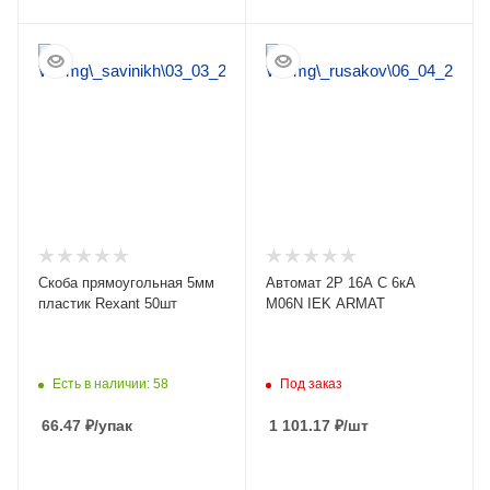
ПОДРОБНЕЕ
ПОДРОБНЕЕ
Скоба прямоугольная 5мм
Автомат 2Р 16А C 6кА
пластик Rexant 50шт
M06N IEK ARMAT
Есть в наличии: 58
Под заказ
66.47
₽
/упак
1 101.17
₽
/шт