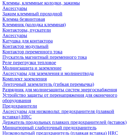
Клеммы, клеммные колодки, зажимы
Аксессуары
Зажим клеммный проходной
Клемма безвинтовая
Клеммник (колодка клеммная)
Контакторы, пускатели
Аксессуары
Катушка для контактора
Контактор модульный
Контактор переменного тока
Пускатель магнитный переменного тока
Реле перегрузки тепловое
Молниезащита и заземление
Аксессуары для заземления и молниеотвода
Комплект заземления
Ленточный заземлитель (гибкая перемычка)
Разрядник для молниезащиты систем энергоснабжения
Устройство защиты от перенапряжения для оконечного
оборудования
Предохранители
Аксессуары для низковольт. предохранителя (плавкой
вставки) HRC
Держатель продольных плавких предохранителей (вставок)
Миниатюрный слаботочный предохранитель
Низковольтный предохранитель (плавкая вставка) HRC