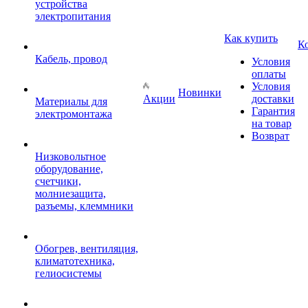
устройства
электропитания
Как купить
К
Кабель, провод
Условия
оплаты
Условия
Новинки
Акции
доставки
Материалы для
Гарантия
электромонтажа
на товар
Возврат
Низковольтное
оборудование,
счетчики,
молниезащита,
разъемы, клеммники
Обогрев, вентиляция,
климатотехника,
гелиосистемы