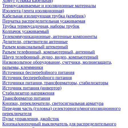
Хомут (стяжка кабельная)
Термоусаживаемые и изоляционные материалы
Изолента (лента изоляционная)
Кабельная изолирующая трубка (кембрик)
Перчатка распределительная усаживаемая
Трубка термоусадочная, наборы трубок
Колпачок усаживаемый
Телекоммуникационные, антенные компоненты
Делители, ответвители антенные
Разъем коаксиальный штекерный
Разъем телефонный, компьютерный, антенный
Шнур телефонный, аудио, видео, компьютерный
Низковольтное оборудование, счетчики, молниезащита,
разъемы, клеммники
Источники бесперебойного питания
Источник бесперебойного питания
Источники питания, трансформаторы, стабилизаторы
Источник питания (инвертор)
Стабилизатор напряжения
Трансформатор питания
Кнопки, переключатели, светосигнальная арматура
Передняя часть (головка) селекторного/многопозиционного
переключателя
Пульт управления, джойстик
Кнопка/кнопочный выключатель для распределительного