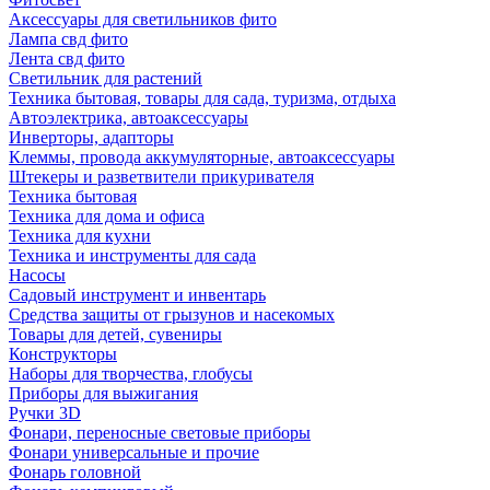
Аксессуары для светильников фито
Лампа свд фито
Лента свд фито
Светильник для растений
Техника бытовая, товары для сада, туризма, отдыха
Автоэлектрика, автоаксессуары
Инверторы, адапторы
Клеммы, провода аккумуляторные, автоаксессуары
Штекеры и разветвители прикуривателя
Техника бытовая
Техника для дома и офиса
Техника для кухни
Техника и инструменты для сада
Насосы
Садовый инструмент и инвентарь
Средства защиты от грызунов и насекомых
Товары для детей, сувениры
Конструкторы
Наборы для творчества, глобусы
Приборы для выжигания
Ручки 3D
Фонари, переносные световые приборы
Фонари универсальные и прочие
Фонарь головной