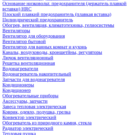
Основание низковольт. предохранителя (держатель плавкой
вставки) HRC
Плоский плавкий предохранитель (плавкая вставка)
Цилиндрический предохранитель
Обогрев, вентиляция, климатотехника, гелиосистемы
Вентиляторы
Вентилятор для оборудования
Вентилятор бытовой
Вентилятор для ванных комнат и кухонь
Каналы, воздуховоды, кроншетйны, регуляторы
Лючок вентиляционный
Решетка вентиляционная
Водонагреватели
Водонагреватель накопительный
Запчасти для водонагревателя
Кондиционеры
Кондиционер
Обогревательные приборы
Аксессуары, запчасти
Завеса тепловая электрическая
Коврик, одеяло, подушка, грелка
Конвектор электрический
Обогреватель из природного камня, стекла
Радиатор электрический
Тепловая пушка