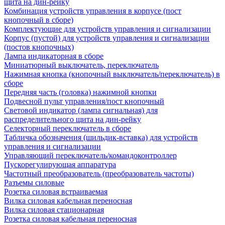
щита на дин-рейку
Комбинация устройств управления в корпусе (пост
кнопочный в сборе)
Комплектующие для устройств управления и сигнализации
Корпус (пустой) для устройств управления и сигнализации
(постов кнопочных)
Лампа индикаторная в сборе
Миниатюрный выключатель, переключатель
Нажимная кнопка (кнопочный выключатель/переключатель) в
сборе
Передняя часть (головка) нажимной кнопки
Подвесной пульт управления/пост кнопочный
Световой индикатор (лампа сигнальная) для
распределительного щита на дин-рейку
Селекторный переключатель в сборе
Табличка обозначения (шильдик-вставка) для устройств
управления и сигнализации
Управляющий переключатель/командоконтроллер
Пускорегулирующая аппаратура
Частотный преобразователь (преобразователь частоты)
Разъемы силовые
Розетка силовая встраиваемая
Вилка силовая кабельная переносная
Вилка силовая стационарная
Розетка силовая кабельная переносная