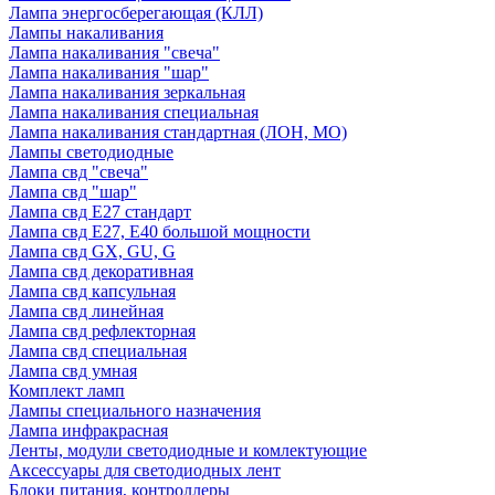
Лампа энергосберегающая (КЛЛ)
Лампы накаливания
Лампа накаливания "свеча"
Лампа накаливания "шар"
Лампа накаливания зеркальная
Лампа накаливания специальная
Лампа накаливания стандартная (ЛОН, МО)
Лампы светодиодные
Лампа свд "свеча"
Лампа свд "шар"
Лампа свд E27 стандарт
Лампа свд E27, Е40 большой мощности
Лампа свд GX, GU, G
Лампа свд декоративная
Лампа свд капсульная
Лампа свд линейная
Лампа свд рефлекторная
Лампа свд специальная
Лампа свд умная
Комплект ламп
Лампы специального назначения
Лампа инфракрасная
Ленты, модули светодиодные и комлектующие
Аксессуары для светодиодных лент
Блоки питания, контроллеры