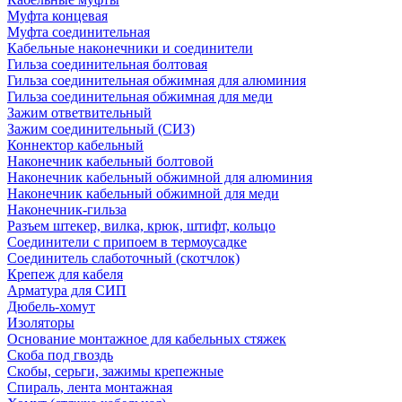
Муфта концевая
Муфта соединительная
Кабельные наконечники и соединители
Гильза соединительная болтовая
Гильза соединительная обжимная для алюминия
Гильза соединительная обжимная для меди
Зажим ответвительный
Зажим соединительный (СИЗ)
Коннектор кабельный
Наконечник кабельный болтовой
Наконечник кабельный обжимной для алюминия
Наконечник кабельный обжимной для меди
Наконечник-гильза
Разъем штекер, вилка, крюк, штифт, кольцо
Соединители с припоем в термоусадке
Соединитель слаботочный (скотчлок)
Крепеж для кабеля
Арматура для СИП
Дюбель-хомут
Изоляторы
Основание монтажное для кабельных стяжек
Скоба под гвоздь
Скобы, серьги, зажимы крепежные
Спираль, лента монтажная