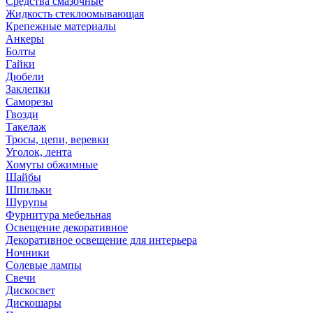
Средства смазочные
Жидкость стеклоомывающая
Крепежные материалы
Анкеры
Болты
Гайки
Дюбели
Заклепки
Саморезы
Гвозди
Такелаж
Тросы, цепи, веревки
Уголок, лента
Хомуты обжимные
Шайбы
Шпильки
Шурупы
Фурнитура мебельная
Освещение декоративное
Декоративное освещение для интерьера
Ночники
Солевые лампы
Свечи
Дискосвет
Дискошары