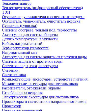
Тепловентилятор
Теплоизлучатель (инфракрасный обогреватель)
ТЭН
Осушители, увлажнители и освежители воздуха
Осушитель, увлажнитель, очиститель воздуха
Сушитель (сушилка)
Системы обогрева, теплый пол, термостаты
Аксессуары для систем обогрева
Датчик температуры, влажности
Кабель нагревательный
Терморегулятор (термостат)
Нагревательный мат
Аксессуары для систем защиты от протечки воды
Системы защиты от протечки воды
Счетчики воды, газа, аксессуары
Счетчики
Светотехника
Комплектующие, аксессуары, устройства питания
Механические аксессуары для светильников
Рассеиватели, отражатели, экраны
Столб/опора освещения
Электрические аксессуары для светильников
Прожекторы и светильники направленного света
Прожектор
Прожектор переносной