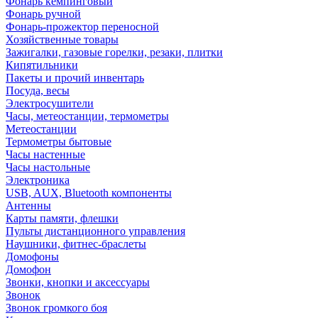
Фонарь кемпинговый
Фонарь ручной
Фонарь-прожектор переносной
Хозяйственные товары
Зажигалки, газовые горелки, резаки, плитки
Кипятильники
Пакеты и прочий инвентарь
Посуда, весы
Электросушители
Часы, метеостанции, термометры
Метеостанции
Термометры бытовые
Часы настенные
Часы настольные
Электроника
USB, AUX, Bluetooth компоненты
Антенны
Карты памяти, флешки
Пульты дистанционного управления
Наушники, фитнес-браслеты
Домофоны
Домофон
Звонки, кнопки и аксессуары
Звонок
Звонок громкого боя