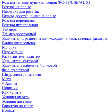
Розетка телекоммуникационная (PC/TF/USB/AUX)
Розетки силовые
Накладка для розеток
Разъем, розетка, вилка силовые
Розетка переносная
Розетка штепсельная
Таймеры
Таймер розеточный
Удлинители, разветвители, колодки, вилки, сетевые фильтры
Вилка штепсельная
Колодка
Переходник
Разветвитель, адаптер
Удлинитель бытовой
Удлинитель кабельный силовой
Фильтр сетевой
Шнур электропитания
Мерч
Акции
Новинки
Как купить
Условия оплаты
Условия доставки
Гарантия на товар
Возврат