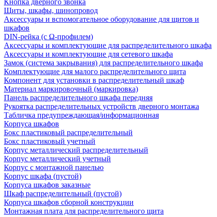
Кнопка дверного звонка
Щиты, шкафы, шинопровод
Аксессуары и вспомогательное оборудование для щитов и
шкафов
DIN-рейка (с Ω-профилем)
Аксессуары и комплектующие для распределительного шкафа
Аксессуары и комплектующие для сетевого шкафа
Замок (система закрывания) для распределительного шкафа
Комплектующие для малого распределительного щита
Компонент для установки в распределительный шкаф
Материал маркировочный (маркировка)
Панель распределительного шкафа передняя
Рукоятка распределительных устройств дверного монтажа
Табличка предупреждающая/информационная
Корпуса шкафов
Бокс пластиковый распределительный
Бокс пластиковый учетный
Корпус металлический распределительный
Корпус металлический учетный
Корпус с монтажной панелью
Корпус шкафа (пустой)
Корпуса шкафов заказные
Шкаф распределительный (пустой)
Корпуса шкафов сборной конструкции
Монтажная плата для распределительного щита