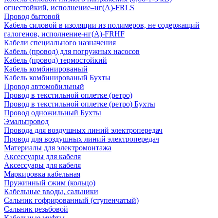
огнестойкий, исполнение–нг(А)-FRLS
Провод бытовой
Кабель силовой в изоляции из полимеров, не содержащий
галогенов, исполнение-нг(А)-FRHF
Кабели специального назначения
Кабель (провод) для погружных насосов
Кабель (провод) термостойкий
Кабель комбинированый
Кабель комбинированый Бухты
Провод автомобильный
Провод в текстильной оплетке (ретро)
Провод в текстильной оплетке (ретро) Бухты
Провод одножильный Бухты
Эмальпровод
Провода для воздушных линий электропередач
Провод для воздушных линий электропередач
Материалы для электромонтажа
Аксессуары для кабеля
Аксессуары для кабеля
Маркировка кабельная
Пружинный сжим (кольцо)
Кабельные вводы, сальники
Сальник гофрированный (ступенчатый)
Сальник резьбовой
Кабельные муфты