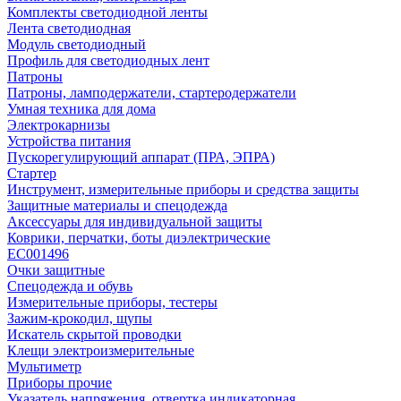
Комплекты светодиодной ленты
Лента светодиодная
Модуль светодиодный
Профиль для светодиодных лент
Патроны
Патроны, ламподержатели, стартеродержатели
Умная техника для дома
Электрокарнизы
Устройства питания
Пускорегулирующий аппарат (ПРА, ЭПРА)
Стартер
Инструмент, измерительные приборы и средства защиты
Защитные материалы и спецодежда
Аксессуары для индивидуальной защиты
Коврики, перчатки, боты диэлектрические
EC001496
Очки защитные
Спецодежда и обувь
Измерительные приборы, тестеры
Зажим-крокодил, щупы
Искатель скрытой проводки
Клещи электроизмерительные
Мультиметр
Приборы прочие
Указатель напряжения, отвертка индикаторная