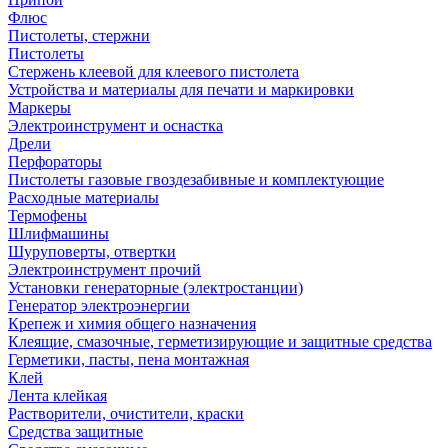
Флюс
Пистолеты, стержни
Пистолеты
Стержень клеевой для клеевого пистолета
Устройства и материалы для печати и маркировки
Маркеры
Электроинструмент и оснастка
Дрели
Перфораторы
Пистолеты газовые гвоздезабивные и комплектующие
Расходные материалы
Термофены
Шлифмашины
Шуруповерты, отвертки
Электроинструмент прочий
Установки генераторные (электростанции)
Генератор электроэнергии
Крепеж и химия общего назначения
Клеящие, смазочные, герметизирующие и защитные средства
Герметики, пасты, пена монтажная
Клей
Лента клейкая
Растворители, очистители, краски
Средства защитные