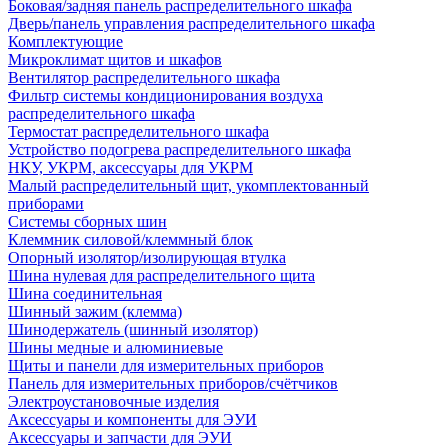
Боковая/задняя панель распределительного шкафа
Дверь/панель управления распределительного шкафа
Комплектующие
Микроклимат щитов и шкафов
Вентилятор распределительного шкафа
Фильтр системы кондиционирования воздуха
распределительного шкафа
Термостат распределительного шкафа
Устройство подогрева распределительного шкафа
НКУ, УКРМ, аксессуары для УКРМ
Малый распределительный щит, укомплектованный
приборами
Системы сборных шин
Клеммник силовой/клеммный блок
Опорный изолятор/изолирующая втулка
Шина нулевая для распределительного щита
Шина соединительная
Шинный зажим (клемма)
Шинодержатель (шинный изолятор)
Шины медные и алюминиевые
Щиты и панели для измерительных приборов
Панель для измерительных приборов/счётчиков
Электроустановочные изделия
Аксессуары и компоненты для ЭУИ
Аксессуары и запчасти для ЭУИ