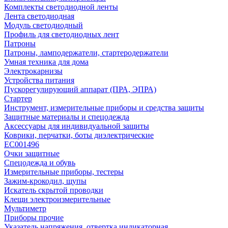
Комплекты светодиодной ленты
Лента светодиодная
Модуль светодиодный
Профиль для светодиодных лент
Патроны
Патроны, ламподержатели, стартеродержатели
Умная техника для дома
Электрокарнизы
Устройства питания
Пускорегулирующий аппарат (ПРА, ЭПРА)
Стартер
Инструмент, измерительные приборы и средства защиты
Защитные материалы и спецодежда
Аксессуары для индивидуальной защиты
Коврики, перчатки, боты диэлектрические
EC001496
Очки защитные
Спецодежда и обувь
Измерительные приборы, тестеры
Зажим-крокодил, щупы
Искатель скрытой проводки
Клещи электроизмерительные
Мультиметр
Приборы прочие
Указатель напряжения, отвертка индикаторная