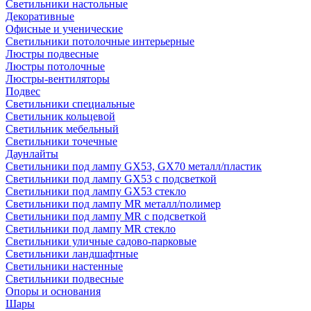
Светильники настольные
Декоративные
Офисные и ученические
Светильники потолочные интерьерные
Люстры подвесные
Люстры потолочные
Люстры-вентиляторы
Подвес
Светильники специальные
Светильник кольцевой
Светильник мебельный
Светильники точечные
Даунлайты
Светильники под лампу GX53, GX70 металл/пластик
Светильники под лампу GX53 с подсветкой
Светильники под лампу GX53 стекло
Светильники под лампу MR металл/полимер
Светильники под лампу MR с подсветкой
Светильники под лампу MR стекло
Светильники уличные садово-парковые
Светильники ландшафтные
Светильники настенные
Светильники подвесные
Опоры и основания
Шары