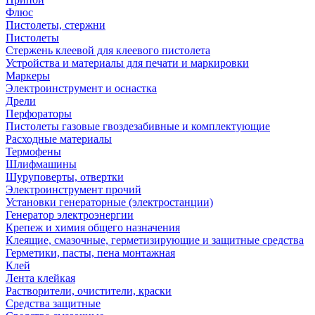
Флюс
Пистолеты, стержни
Пистолеты
Стержень клеевой для клеевого пистолета
Устройства и материалы для печати и маркировки
Маркеры
Электроинструмент и оснастка
Дрели
Перфораторы
Пистолеты газовые гвоздезабивные и комплектующие
Расходные материалы
Термофены
Шлифмашины
Шуруповерты, отвертки
Электроинструмент прочий
Установки генераторные (электростанции)
Генератор электроэнергии
Крепеж и химия общего назначения
Клеящие, смазочные, герметизирующие и защитные средства
Герметики, пасты, пена монтажная
Клей
Лента клейкая
Растворители, очистители, краски
Средства защитные