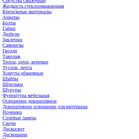
Средства смазочные
Жидкость стеклоомывающая
Крепежные материалы
Анкеры
Болты
Гайки
Дюбели
Заклепки
Саморезы
Гвозди
Такелаж
Тросы, цепи, веревки
Уголок, лента
Хомуты обжимные
Шайбы
Шпильки
Шурупы
Фурнитура мебельная
Освещение декоративное
Декоративное освещение для интерьера
Ночники
Солевые лампы
Свечи
Дискосвет
Дискошары