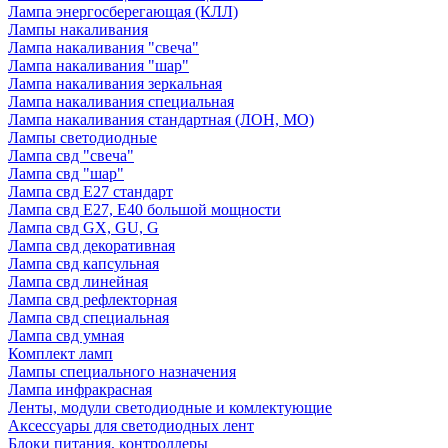
Лампа энергосберегающая (КЛЛ)
Лампы накаливания
Лампа накаливания "свеча"
Лампа накаливания "шар"
Лампа накаливания зеркальная
Лампа накаливания специальная
Лампа накаливания стандартная (ЛОН, МО)
Лампы светодиодные
Лампа свд "свеча"
Лампа свд "шар"
Лампа свд E27 стандарт
Лампа свд E27, Е40 большой мощности
Лампа свд GX, GU, G
Лампа свд декоративная
Лампа свд капсульная
Лампа свд линейная
Лампа свд рефлекторная
Лампа свд специальная
Лампа свд умная
Комплект ламп
Лампы специального назначения
Лампа инфракрасная
Ленты, модули светодиодные и комлектующие
Аксессуары для светодиодных лент
Блоки питания, контроллеры