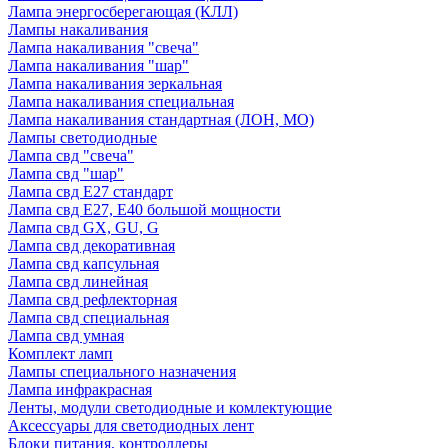
Лампа энергосберегающая (КЛЛ)
Лампы накаливания
Лампа накаливания "свеча"
Лампа накаливания "шар"
Лампа накаливания зеркальная
Лампа накаливания специальная
Лампа накаливания стандартная (ЛОН, МО)
Лампы светодиодные
Лампа свд "свеча"
Лампа свд "шар"
Лампа свд E27 стандарт
Лампа свд E27, Е40 большой мощности
Лампа свд GX, GU, G
Лампа свд декоративная
Лампа свд капсульная
Лампа свд линейная
Лампа свд рефлекторная
Лампа свд специальная
Лампа свд умная
Комплект ламп
Лампы специального назначения
Лампа инфракрасная
Ленты, модули светодиодные и комлектующие
Аксессуары для светодиодных лент
Блоки питания, контроллеры