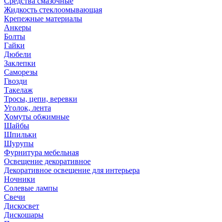
Средства смазочные
Жидкость стеклоомывающая
Крепежные материалы
Анкеры
Болты
Гайки
Дюбели
Заклепки
Саморезы
Гвозди
Такелаж
Тросы, цепи, веревки
Уголок, лента
Хомуты обжимные
Шайбы
Шпильки
Шурупы
Фурнитура мебельная
Освещение декоративное
Декоративное освещение для интерьера
Ночники
Солевые лампы
Свечи
Дискосвет
Дискошары