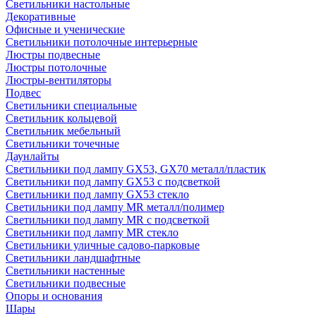
Светильники настольные
Декоративные
Офисные и ученические
Светильники потолочные интерьерные
Люстры подвесные
Люстры потолочные
Люстры-вентиляторы
Подвес
Светильники специальные
Светильник кольцевой
Светильник мебельный
Светильники точечные
Даунлайты
Светильники под лампу GX53, GX70 металл/пластик
Светильники под лампу GX53 с подсветкой
Светильники под лампу GX53 стекло
Светильники под лампу MR металл/полимер
Светильники под лампу MR с подсветкой
Светильники под лампу MR стекло
Светильники уличные садово-парковые
Светильники ландшафтные
Светильники настенные
Светильники подвесные
Опоры и основания
Шары