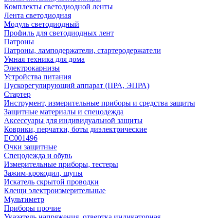
Комплекты светодиодной ленты
Лента светодиодная
Модуль светодиодный
Профиль для светодиодных лент
Патроны
Патроны, ламподержатели, стартеродержатели
Умная техника для дома
Электрокарнизы
Устройства питания
Пускорегулирующий аппарат (ПРА, ЭПРА)
Стартер
Инструмент, измерительные приборы и средства защиты
Защитные материалы и спецодежда
Аксессуары для индивидуальной защиты
Коврики, перчатки, боты диэлектрические
EC001496
Очки защитные
Спецодежда и обувь
Измерительные приборы, тестеры
Зажим-крокодил, щупы
Искатель скрытой проводки
Клещи электроизмерительные
Мультиметр
Приборы прочие
Указатель напряжения, отвертка индикаторная