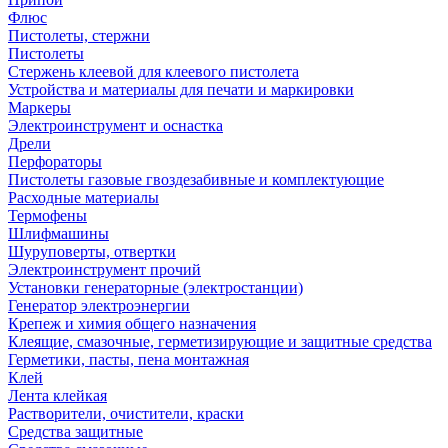
Флюс
Пистолеты, стержни
Пистолеты
Стержень клеевой для клеевого пистолета
Устройства и материалы для печати и маркировки
Маркеры
Электроинструмент и оснастка
Дрели
Перфораторы
Пистолеты газовые гвоздезабивные и комплектующие
Расходные материалы
Термофены
Шлифмашины
Шуруповерты, отвертки
Электроинструмент прочий
Установки генераторные (электростанции)
Генератор электроэнергии
Крепеж и химия общего назначения
Клеящие, смазочные, герметизирующие и защитные средства
Герметики, пасты, пена монтажная
Клей
Лента клейкая
Растворители, очистители, краски
Средства защитные