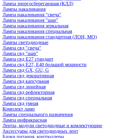
Лампа энергосберегающая (КЛЛ)
Лампы накаливания
Лампа накаливания "свеча"
Лампа накаливания "шар"
Лампа накаливания зеркальная
Лампа накаливания специальная
Лампа накаливания стандартная (ЛОН, МО)
Лампы светодиодные
Лампа свд "свеча"
Лампа свд "шар"
Лампа свд E27 стандарт
Лампа свд E27, Е40 большой мощности
Лампа свд GX, GU, G
Лампа свд декоративная
Лампа свд капсульная
Лампа свд линейная
Лампа свд рефлекторная
Лампа свд специальная
Лампа свд умная
Комплект ламп
Лампы специального назначения
Лампа инфракрасная
Ленты, модули светодиодные и комлектующие
Аксессуары для светодиодных лент
Блоки питания, контроллеры