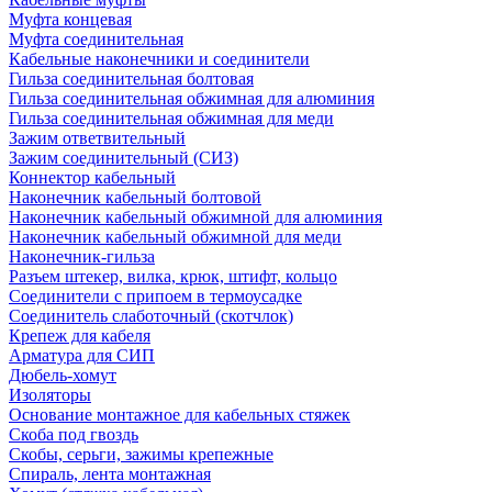
Муфта концевая
Муфта соединительная
Кабельные наконечники и соединители
Гильза соединительная болтовая
Гильза соединительная обжимная для алюминия
Гильза соединительная обжимная для меди
Зажим ответвительный
Зажим соединительный (СИЗ)
Коннектор кабельный
Наконечник кабельный болтовой
Наконечник кабельный обжимной для алюминия
Наконечник кабельный обжимной для меди
Наконечник-гильза
Разъем штекер, вилка, крюк, штифт, кольцо
Соединители с припоем в термоусадке
Соединитель слаботочный (скотчлок)
Крепеж для кабеля
Арматура для СИП
Дюбель-хомут
Изоляторы
Основание монтажное для кабельных стяжек
Скоба под гвоздь
Скобы, серьги, зажимы крепежные
Спираль, лента монтажная