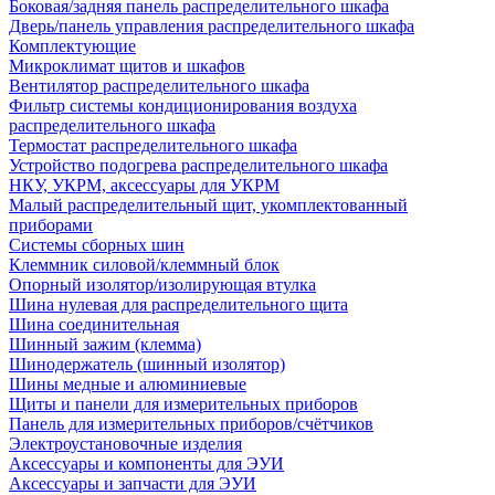
Боковая/задняя панель распределительного шкафа
Дверь/панель управления распределительного шкафа
Комплектующие
Микроклимат щитов и шкафов
Вентилятор распределительного шкафа
Фильтр системы кондиционирования воздуха
распределительного шкафа
Термостат распределительного шкафа
Устройство подогрева распределительного шкафа
НКУ, УКРМ, аксессуары для УКРМ
Малый распределительный щит, укомплектованный
приборами
Системы сборных шин
Клеммник силовой/клеммный блок
Опорный изолятор/изолирующая втулка
Шина нулевая для распределительного щита
Шина соединительная
Шинный зажим (клемма)
Шинодержатель (шинный изолятор)
Шины медные и алюминиевые
Щиты и панели для измерительных приборов
Панель для измерительных приборов/счётчиков
Электроустановочные изделия
Аксессуары и компоненты для ЭУИ
Аксессуары и запчасти для ЭУИ