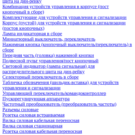
щита на дин-рейку
Комбинация устройств управления в корпусе (пост
кнопочный в сборе)
Комплектующие для устройств управления и сигнализации
Корпус (пустой) для устройств управления и сигнализации
(постов кнопочных)
Лампа индикаторная в сборе
Миниатюрный выключатель, переключатель
Нажимная кнопка (кнопочный выключатель/переключатель) в
сборе
Передняя часть (головка) нажимной кнопки
Подвесной пульт управления/пост кнопочный
Световой индикатор (лампа сигнальная) для
распределительного щита на дин-рейку
Селекторный переключатель в сборе
Табличка обозначения (шильдик-вставка) для устройств
управления и сигнализации
Управляющий переключатель/командоконтроллер
Пускорегулирующая аппаратура
Частотный преобразователь (преобразователь частоты)
Разъемы силовые
Розетка силовая встраиваемая
Вилка силовая кабельная переносная
Вилка силовая стационарная
Розетка силовая кабельная переносная