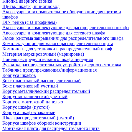
Кнопка дверного звонка
Щиты, шкафы, шинопровод
Аксессуары и вспомогательное оборудование для щитов и
шкафов
DIN-рейка (с Ω-профилем)
Аксессуары и комплектующие для распределительного шкафа
Аксессуары и комплектующие для сетевого шкафа
Замок (система закрывания) для распределительного шкафа
Комплектующие для малого распределительного щита
Компонент для установки в распределительный шкаф
Материал маркировочный (маркировка)
Панель распределительного шкафа передняя
Рукоятка распределительных устройств дверного монтажа
Табличка предупреждающая/информационная
Корпуса шкафов
Бокс пластиковый распределительный
Бокс пластиковый учетный
Корпус металлический распределительный
Корпус металлический учетный
Корпус с монтажной панелью
Корпус шкафа (пустой)
Корпуса шкафов заказные
Шкаф распределительный (пустой)
Корпуса шкафов сборной конструкции
Монтажная плата для распределительного щита