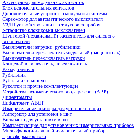
Аксессуары для модульных автоматов
Блок вспомогательных контактов
Дополнительные устройства модульной системы
Сервомотор для автоматического выключателя
УЗДП устройство защиты от дугового пробоя
Устройство блокировки выключателей
Шунтовой (независимый) расцепитель для силового
выключателя
Выключатели нагрузки, рубильники
Выключатель-переключатель модульный (расцепитель)
Выключатель-переключатель нагрузки
Концевой выключатель, переключатель
Разъединитель
Рубильник
Рубильник в корпусе
Рукоятки и прочие комплектующие
Устройства автоматического ввода резерва (АВР)
Дифавтоматы
Дифавтомат, АВДТ
Измерительные приборы для установки в щит
Амперметр для установки в щит
Вольтметр для установки в щит
Комплектующие для установочных измерительных приборов
Многофункциональный измерительный прибор
Трансформатор тока