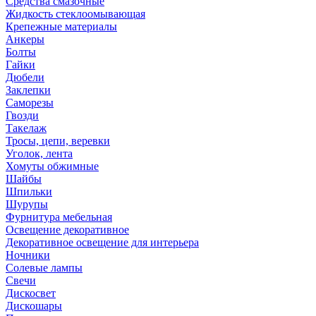
Средства смазочные
Жидкость стеклоомывающая
Крепежные материалы
Анкеры
Болты
Гайки
Дюбели
Заклепки
Саморезы
Гвозди
Такелаж
Тросы, цепи, веревки
Уголок, лента
Хомуты обжимные
Шайбы
Шпильки
Шурупы
Фурнитура мебельная
Освещение декоративное
Декоративное освещение для интерьера
Ночники
Солевые лампы
Свечи
Дискосвет
Дискошары