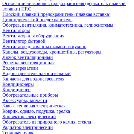
Основание низковольт. предохранителя (держатель плавкой
вставки) HRC
Плоский плавкий предохранитель (плавкая вставка)
Цилиндрический предохранитель
Обогрев, вентиляция, климатотехника, гелиосистемы
Вентиляторы
Вентилятор для оборудования
Вентилятор бытовой
Вентилятор для ванных комнат и кухонь
Каналы, воздуховоды, кроншетйны, регуляторы
Лючок вентиляционный
Решетка вентиляционная
Водонагреватели
Водонагреватель накопительный
Запчасти для водонагревателя
Кондиционеры
Кондиционер
Обогревательные приборы
Аксессуары, запчасти
Завеса тепловая электрическая
Коврик, одеяло, подушка, грелка
Конвектор электрический
Обогреватель из природного камня, стекла
Радиатор электрический
Тепловая пушка