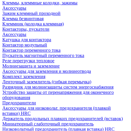
Клеммы, клеммные колодки, зажимы
Аксессуары
Зажим клеммный проходной
Клемма безвинтовая
Клеммник (колодка клеммная)
Контакторы, пускатели
Аксессуары
Катушка для контактора
Контактор модульный
Контактор переменного тока
Пускатель магнитный переменного тока
Реле перегрузки тепловое
Молниезащита и заземление
Аксессуары для заземления и молниеотвода
Комплект заземления
Ленточный заземлитель (гибкая перемычка)
Разрядник для молниезащиты систем энергоснабжения
Устройство защиты от перенапряжения для оконечного
оборудования
Предохранители
Аксессуары для низковольт. предохранителя (плавкой
вставки) HRC
Держатель продольных плавких предохранителей (вставок)
Миниатюрный слаботочный предохранитель
Низковольтный предохранитель (плавкая вставка) HRC