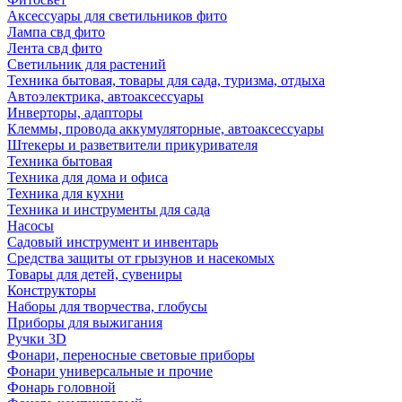
Аксессуары для светильников фито
Лампа свд фито
Лента свд фито
Светильник для растений
Техника бытовая, товары для сада, туризма, отдыха
Автоэлектрика, автоаксессуары
Инверторы, адапторы
Клеммы, провода аккумуляторные, автоаксессуары
Штекеры и разветвители прикуривателя
Техника бытовая
Техника для дома и офиса
Техника для кухни
Техника и инструменты для сада
Насосы
Садовый инструмент и инвентарь
Средства защиты от грызунов и насекомых
Товары для детей, сувениры
Конструкторы
Наборы для творчества, глобусы
Приборы для выжигания
Ручки 3D
Фонари, переносные световые приборы
Фонари универсальные и прочие
Фонарь головной