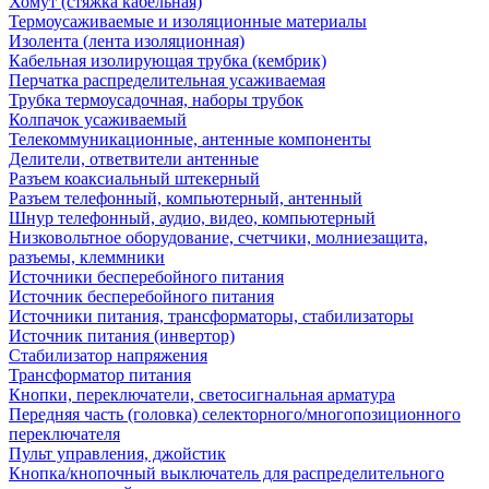
Хомут (стяжка кабельная)
Термоусаживаемые и изоляционные материалы
Изолента (лента изоляционная)
Кабельная изолирующая трубка (кембрик)
Перчатка распределительная усаживаемая
Трубка термоусадочная, наборы трубок
Колпачок усаживаемый
Телекоммуникационные, антенные компоненты
Делители, ответвители антенные
Разъем коаксиальный штекерный
Разъем телефонный, компьютерный, антенный
Шнур телефонный, аудио, видео, компьютерный
Низковольтное оборудование, счетчики, молниезащита,
разъемы, клеммники
Источники бесперебойного питания
Источник бесперебойного питания
Источники питания, трансформаторы, стабилизаторы
Источник питания (инвертор)
Стабилизатор напряжения
Трансформатор питания
Кнопки, переключатели, светосигнальная арматура
Передняя часть (головка) селекторного/многопозиционного
переключателя
Пульт управления, джойстик
Кнопка/кнопочный выключатель для распределительного