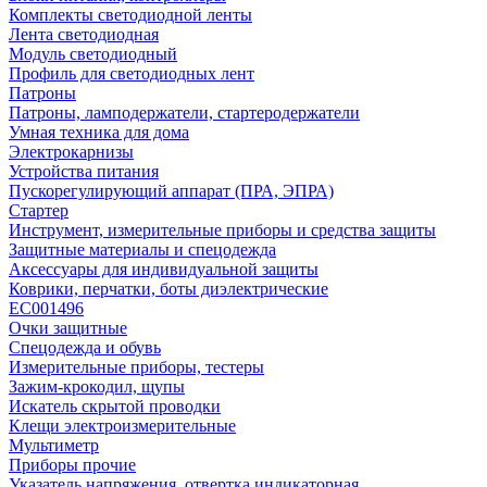
Комплекты светодиодной ленты
Лента светодиодная
Модуль светодиодный
Профиль для светодиодных лент
Патроны
Патроны, ламподержатели, стартеродержатели
Умная техника для дома
Электрокарнизы
Устройства питания
Пускорегулирующий аппарат (ПРА, ЭПРА)
Стартер
Инструмент, измерительные приборы и средства защиты
Защитные материалы и спецодежда
Аксессуары для индивидуальной защиты
Коврики, перчатки, боты диэлектрические
EC001496
Очки защитные
Спецодежда и обувь
Измерительные приборы, тестеры
Зажим-крокодил, щупы
Искатель скрытой проводки
Клещи электроизмерительные
Мультиметр
Приборы прочие
Указатель напряжения, отвертка индикаторная