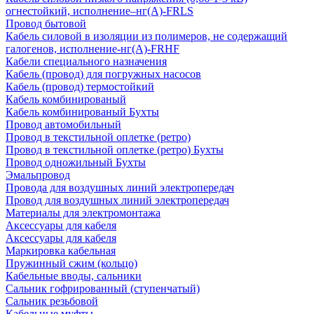
огнестойкий, исполнение–нг(А)-FRLS
Провод бытовой
Кабель силовой в изоляции из полимеров, не содержащий
галогенов, исполнение-нг(А)-FRHF
Кабели специального назначения
Кабель (провод) для погружных насосов
Кабель (провод) термостойкий
Кабель комбинированый
Кабель комбинированый Бухты
Провод автомобильный
Провод в текстильной оплетке (ретро)
Провод в текстильной оплетке (ретро) Бухты
Провод одножильный Бухты
Эмальпровод
Провода для воздушных линий электропередач
Провод для воздушных линий электропередач
Материалы для электромонтажа
Аксессуары для кабеля
Аксессуары для кабеля
Маркировка кабельная
Пружинный сжим (кольцо)
Кабельные вводы, сальники
Сальник гофрированный (ступенчатый)
Сальник резьбовой
Кабельные муфты