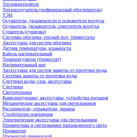
Тепловентилятор
Теплоизлучатель (инфракрасный обогреватель)
ТЭН
Осушители, увлажнители и освежители воздуха
Осушитель, увлажнитель, очиститель воздуха
Сушитель (сушилка)
Системы обогрева, теплый пол, термостаты
Аксессуары для систем обогрева
Датчик температуры, влажности
Кабель нагревательный
Терморегулятор (термостат)
Нагревательный мат
Аксессуары для систем защиты от протечки воды
Системы защиты от протечки воды
Счетчики воды, газа, аксессуары
Счетчики
Светотехника
Комплектующие, аксессуары, устройства питания
Механические аксессуары для светильников
Рассеиватели, отражатели, экраны
Столб/опора освещения
Электрические аксессуары для светильников
Прожекторы и светильники направленного света
Прожектор
Прожектор переносной