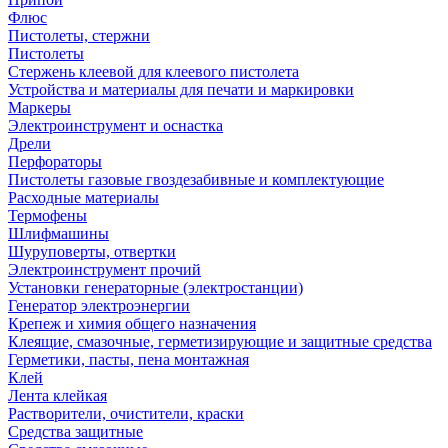
Флюс
Пистолеты, стержни
Пистолеты
Стержень клеевой для клеевого пистолета
Устройства и материалы для печати и маркировки
Маркеры
Электроинструмент и оснастка
Дрели
Перфораторы
Пистолеты газовые гвоздезабивные и комплектующие
Расходные материалы
Термофены
Шлифмашины
Шуруповерты, отвертки
Электроинструмент прочий
Установки генераторные (электростанции)
Генератор электроэнергии
Крепеж и химия общего назначения
Клеящие, смазочные, герметизирующие и защитные средства
Герметики, пасты, пена монтажная
Клей
Лента клейкая
Растворители, очистители, краски
Средства защитные