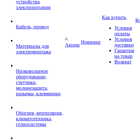
устройства
электропитания
Как купить
К
Кабель, провод
Условия
оплаты
Условия
Новинки
Акции
доставки
Материалы для
Гарантия
электромонтажа
на товар
Возврат
Низковольтное
оборудование,
счетчики,
молниезащита,
разъемы, клеммники
Обогрев, вентиляция,
климатотехника,
гелиосистемы