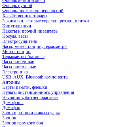
Фонарь кемпинговый
Фонарь ручной
Фонарь-прожектор переносной
Хозяйственные товары
Зажигалки, газовые горелки, резаки, плитки
Кипятильники
Пакеты и прочий инвентарь
Посуда, весы
Электросушители
Часы, метеостанции, термометры
Метеостанции
Термометры бытовые
Часы настенные
Часы настольные
Электроника
USB, AUX, Bluetooth компоненты
Антенны
Карты памяти, флешки
Пульты дистанционного управления
Наушники, фитнес-браслеты
Домофоны
Домофон
Звонки, кнопки и аксессуары
Звонок
Звонок громкого боя