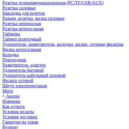
Розетка телекоммуникационная (PC/TF/USB/AUX)
Розетки силовые
Накладка для розеток
Разъем, розетка, вилка силовые
Розетка переносная
Розетка штепсельная
Таймеры
Таймер розеточный
Удлинители, разветвители, колодки, вилки, сетевые фильтры
Вилка штепсельная
Колодка
Переходник
Разветвитель, адаптер
Удлинитель бытовой
Удлинитель кабельный силовой
Фильтр сетевой
Шнур электропитания
Мерч
Акции
Новинки
Как купить
Условия оплаты
Условия доставки
Гарантия на товар
Возврат