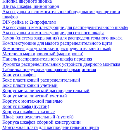
Кнопка дверного звонка
Щиты, шкафы, шинопровод
Аксессуары и вспомогательное оборудование для щитов и
шкафов
DIN-рейка (с Ω-профилем)
Аксессуары и комплектующие для распределительного шкафа
Аксессуары и комплектующие для сетевого шкафа
Замок (система закрывания) для распределительного шкафа
Комплектующие для малого распределительного щита
Компонент для установки в распределительный шкаф
Материал маркировочный (маркировка)
Панель распределительного шкафа передняя
Рукоятка распределительных устройств дверного монтажа
Табличка предупреждающая/информационная
Корпуса шкафов
Бокс пластиковый распределительный
Бокс пластиковый учетный
Корпус металлический распределительный
Корпус металлический учетный
Корпус с монтажной панелью
Корпус шкафа (пустой)
Корпуса шкафов заказные
Шкаф распределительный (пустой)
Корпуса шкафов сборной конструкции
Монтажная плата для распределительного щита