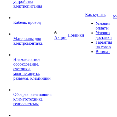
устройства
электропитания
Как купить
К
Кабель, провод
Условия
оплаты
Условия
Новинки
Акции
доставки
Материалы для
Гарантия
электромонтажа
на товар
Возврат
Низковольтное
оборудование,
счетчики,
молниезащита,
разъемы, клеммники
Обогрев, вентиляция,
климатотехника,
гелиосистемы