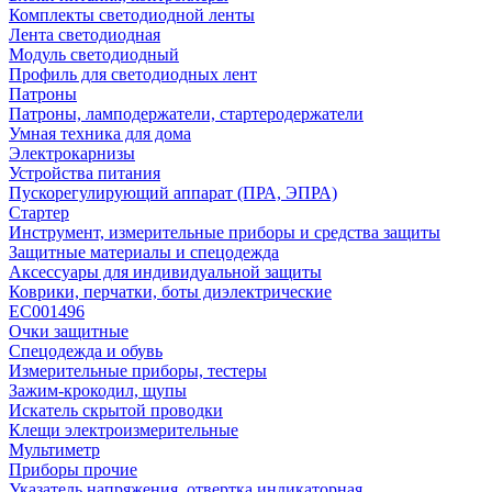
Комплекты светодиодной ленты
Лента светодиодная
Модуль светодиодный
Профиль для светодиодных лент
Патроны
Патроны, ламподержатели, стартеродержатели
Умная техника для дома
Электрокарнизы
Устройства питания
Пускорегулирующий аппарат (ПРА, ЭПРА)
Стартер
Инструмент, измерительные приборы и средства защиты
Защитные материалы и спецодежда
Аксессуары для индивидуальной защиты
Коврики, перчатки, боты диэлектрические
EC001496
Очки защитные
Спецодежда и обувь
Измерительные приборы, тестеры
Зажим-крокодил, щупы
Искатель скрытой проводки
Клещи электроизмерительные
Мультиметр
Приборы прочие
Указатель напряжения, отвертка индикаторная