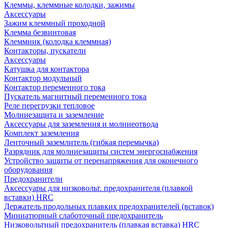
Клеммы, клеммные колодки, зажимы
Аксессуары
Зажим клеммный проходной
Клемма безвинтовая
Клеммник (колодка клеммная)
Контакторы, пускатели
Аксессуары
Катушка для контактора
Контактор модульный
Контактор переменного тока
Пускатель магнитный переменного тока
Реле перегрузки тепловое
Молниезащита и заземление
Аксессуары для заземления и молниеотвода
Комплект заземления
Ленточный заземлитель (гибкая перемычка)
Разрядник для молниезащиты систем энергоснабжения
Устройство защиты от перенапряжения для оконечного
оборудования
Предохранители
Аксессуары для низковольт. предохранителя (плавкой
вставки) HRC
Держатель продольных плавких предохранителей (вставок)
Миниатюрный слаботочный предохранитель
Низковольтный предохранитель (плавкая вставка) HRC