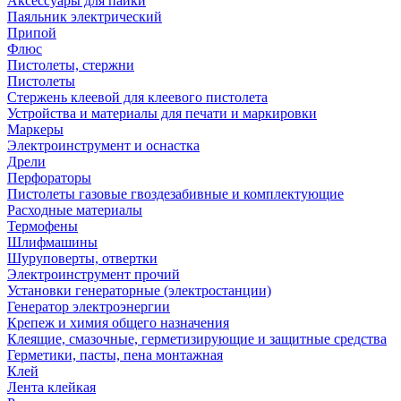
Аксессуары для пайки
Паяльник электрический
Припой
Флюс
Пистолеты, стержни
Пистолеты
Стержень клеевой для клеевого пистолета
Устройства и материалы для печати и маркировки
Маркеры
Электроинструмент и оснастка
Дрели
Перфораторы
Пистолеты газовые гвоздезабивные и комплектующие
Расходные материалы
Термофены
Шлифмашины
Шуруповерты, отвертки
Электроинструмент прочий
Установки генераторные (электростанции)
Генератор электроэнергии
Крепеж и химия общего назначения
Клеящие, смазочные, герметизирующие и защитные средства
Герметики, пасты, пена монтажная
Клей
Лента клейкая