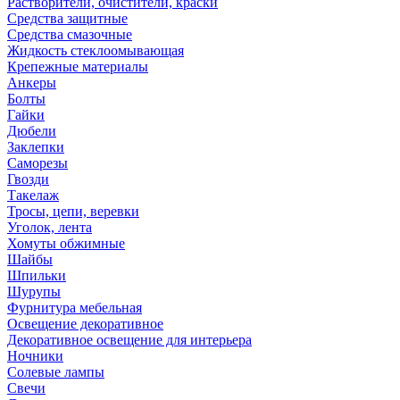
Растворители, очистители, краски
Средства защитные
Средства смазочные
Жидкость стеклоомывающая
Крепежные материалы
Анкеры
Болты
Гайки
Дюбели
Заклепки
Саморезы
Гвозди
Такелаж
Тросы, цепи, веревки
Уголок, лента
Хомуты обжимные
Шайбы
Шпильки
Шурупы
Фурнитура мебельная
Освещение декоративное
Декоративное освещение для интерьера
Ночники
Солевые лампы
Свечи