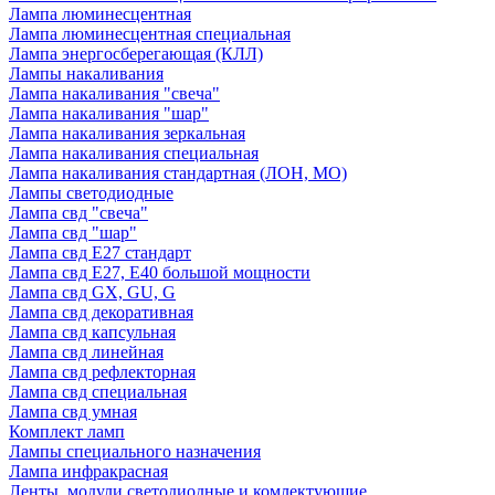
Лампа люминесцентная
Лампа люминесцентная специальная
Лампа энергосберегающая (КЛЛ)
Лампы накаливания
Лампа накаливания "свеча"
Лампа накаливания "шар"
Лампа накаливания зеркальная
Лампа накаливания специальная
Лампа накаливания стандартная (ЛОН, МО)
Лампы светодиодные
Лампа свд "свеча"
Лампа свд "шар"
Лампа свд E27 стандарт
Лампа свд E27, Е40 большой мощности
Лампа свд GX, GU, G
Лампа свд декоративная
Лампа свд капсульная
Лампа свд линейная
Лампа свд рефлекторная
Лампа свд специальная
Лампа свд умная
Комплект ламп
Лампы специального назначения
Лампа инфракрасная
Ленты, модули светодиодные и комлектующие