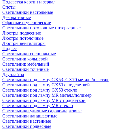
Подсветка картин и зеркал
Споты
Светильники настольные
Декоративные
Офисные и ученические
Светильники потолочные интерьерные
Люстры подвесные
Люстры потолочные
Люстры-вентиляторы
Подвес
Светильники специальные
Светильник кольцевой
Светильник мебельный
Светильники точечные
Даунлайты
Светильники под лампу GX53, GX70 металл/пластик
Светильники под лампу GX53 с подсветкой
Светильники под лампу GX53 стекло
Светильники под лампу MR металл/полимер
Светильники под лампу MR с подсветкой
Светильники под лампу MR стекло
Светильники уличные садово-парковые
Светильники ландшафтные
Светильники настенные
Светильники подвесные