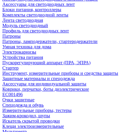
Аксессуары для светодиодных лент
Блоки питания, контроллеры
Комплекты светодиодной ленты
Лента светодиодная
Модуль светодиодный
Профиль для светодиодных лент
Патроны
Патроны, ламподержатели, стартеродержатели
Умная техника для дома
Электрокарнизы
Устройства питания
Пускорегулирующий аппарат (ПРА, ЭПРА)
Стартер
Инструмент, измерительные приборы и средства защиты
Защитные материалы и спецодежда
Аксессуары для индивидуальной защиты
Коврики, перчатки, боты диэлектрические
EC001496
Очки защитные
Спецодежда и обувь
Измерительные приборы, тестеры
Зажим-крокодил, щупы
Искатель скрытой проводки
Клещи электроизмерительные
Мультиметр