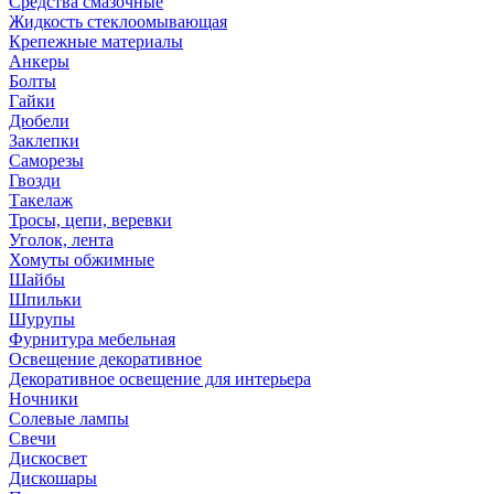
Средства смазочные
Жидкость стеклоомывающая
Крепежные материалы
Анкеры
Болты
Гайки
Дюбели
Заклепки
Саморезы
Гвозди
Такелаж
Тросы, цепи, веревки
Уголок, лента
Хомуты обжимные
Шайбы
Шпильки
Шурупы
Фурнитура мебельная
Освещение декоративное
Декоративное освещение для интерьера
Ночники
Солевые лампы
Свечи
Дискосвет
Дискошары