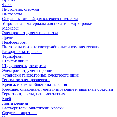
Флюс
Пистолеты, стержни
Пистолеты
Стержень клеевой для клеевого пистолета
Устройства и материалы для печати и маркировки
Маркеры
Электроинструмент и оснастка
Дрели
Перфораторы
Пистолеты газовые гвоздезабивные и комплектующие
Расходные материалы
Термофены
Шлифмашины
Шуруповерты, отвертки
Электроинструмент прочий
Установки генераторные (электростанции)
Генератор электроэнергии
Крепеж и химия общего назначения
Клеящие, смазочные, герметизирующие и защитные средства
Герметики, пасты, пена монтажная
Клей
Лента клейкая
Растворители, очистители, краски
Средства защитные