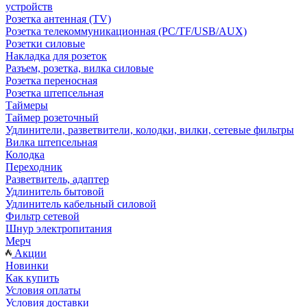
устройств
Розетка антенная (TV)
Розетка телекоммуникационная (PC/TF/USB/AUX)
Розетки силовые
Накладка для розеток
Разъем, розетка, вилка силовые
Розетка переносная
Розетка штепсельная
Таймеры
Таймер розеточный
Удлинители, разветвители, колодки, вилки, сетевые фильтры
Вилка штепсельная
Колодка
Переходник
Разветвитель, адаптер
Удлинитель бытовой
Удлинитель кабельный силовой
Фильтр сетевой
Шнур электропитания
Мерч
Акции
Новинки
Как купить
Условия оплаты
Условия доставки