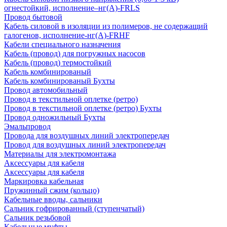
огнестойкий, исполнение–нг(А)-FRLS
Провод бытовой
Кабель силовой в изоляции из полимеров, не содержащий
галогенов, исполнение-нг(А)-FRHF
Кабели специального назначения
Кабель (провод) для погружных насосов
Кабель (провод) термостойкий
Кабель комбинированый
Кабель комбинированый Бухты
Провод автомобильный
Провод в текстильной оплетке (ретро)
Провод в текстильной оплетке (ретро) Бухты
Провод одножильный Бухты
Эмальпровод
Провода для воздушных линий электропередач
Провод для воздушных линий электропередач
Материалы для электромонтажа
Аксессуары для кабеля
Аксессуары для кабеля
Маркировка кабельная
Пружинный сжим (кольцо)
Кабельные вводы, сальники
Сальник гофрированный (ступенчатый)
Сальник резьбовой
Кабельные муфты