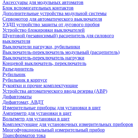
Аксессуары для модульных автоматов
Блок вспомогательных контактов
Дополнительные устройства модульной системы
Сервомотор для автоматического выключателя
УЗДП устройство защиты от дугового пробоя
Устройство блокировки выключателей
Шунтовой (независимый) расцепитель для силового
выключателя
Выключатели нагрузки, рубильники
Выключатель-переключатель модульный (расцепитель)
Выключатель-переключатель нагрузки
Концевой выключатель, переключатель
Разъединитель
Рубильник
Рубильник в корпусе
Рукоятки и прочие комплектующие
Устройства автоматического ввода резерва (АВР)
Дифавтоматы
Дифавтомат, АВДТ
Измерительные приборы для установки в щит
Амперметр для установки в щит
Вольтметр для установки в щит
Комплектующие для установочных измерительных приборов
Многофункциональный измерительный прибор
Трансформатор тока