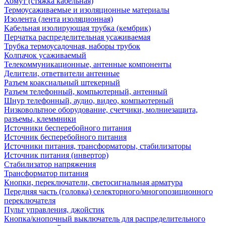
Хомут (стяжка кабельная)
Термоусаживаемые и изоляционные материалы
Изолента (лента изоляционная)
Кабельная изолирующая трубка (кембрик)
Перчатка распределительная усаживаемая
Трубка термоусадочная, наборы трубок
Колпачок усаживаемый
Телекоммуникационные, антенные компоненты
Делители, ответвители антенные
Разъем коаксиальный штекерный
Разъем телефонный, компьютерный, антенный
Шнур телефонный, аудио, видео, компьютерный
Низковольтное оборудование, счетчики, молниезащита,
разъемы, клеммники
Источники бесперебойного питания
Источник бесперебойного питания
Источники питания, трансформаторы, стабилизаторы
Источник питания (инвертор)
Стабилизатор напряжения
Трансформатор питания
Кнопки, переключатели, светосигнальная арматура
Передняя часть (головка) селекторного/многопозиционного
переключателя
Пульт управления, джойстик
Кнопка/кнопочный выключатель для распределительного