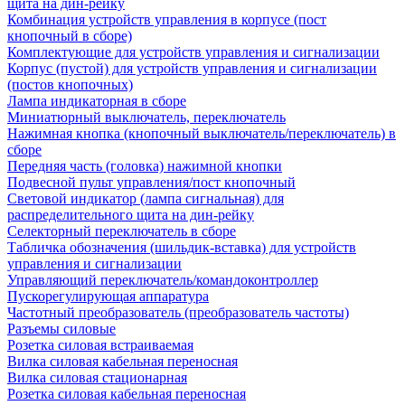
щита на дин-рейку
Комбинация устройств управления в корпусе (пост
кнопочный в сборе)
Комплектующие для устройств управления и сигнализации
Корпус (пустой) для устройств управления и сигнализации
(постов кнопочных)
Лампа индикаторная в сборе
Миниатюрный выключатель, переключатель
Нажимная кнопка (кнопочный выключатель/переключатель) в
сборе
Передняя часть (головка) нажимной кнопки
Подвесной пульт управления/пост кнопочный
Световой индикатор (лампа сигнальная) для
распределительного щита на дин-рейку
Селекторный переключатель в сборе
Табличка обозначения (шильдик-вставка) для устройств
управления и сигнализации
Управляющий переключатель/командоконтроллер
Пускорегулирующая аппаратура
Частотный преобразователь (преобразователь частоты)
Разъемы силовые
Розетка силовая встраиваемая
Вилка силовая кабельная переносная
Вилка силовая стационарная
Розетка силовая кабельная переносная