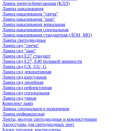
Лампа энергосберегающая (КЛЛ)
Лампы накаливания
Лампа накаливания "свеча"
Лампа накаливания "шар"
Лампа накаливания зеркальная
Лампа накаливания специальная
Лампа накаливания стандартная (ЛОН, МО)
Лампы светодиодные
Лампа свд "свеча"
Лампа свд "шар"
Лампа свд E27 стандарт
Лампа свд E27, Е40 большой мощности
Лампа свд GX, GU, G
Лампа свд декоративная
Лампа свд капсульная
Лампа свд линейная
Лампа свд рефлекторная
Лампа свд специальная
Лампа свд умная
Комплект ламп
Лампы специального назначения
Лампа инфракрасная
Ленты, модули светодиодные и комлектующие
Аксессуары для светодиодных лент
Блоки питания, контроллеры