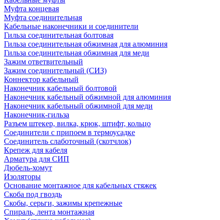
Муфта концевая
Муфта соединительная
Кабельные наконечники и соединители
Гильза соединительная болтовая
Гильза соединительная обжимная для алюминия
Гильза соединительная обжимная для меди
Зажим ответвительный
Зажим соединительный (СИЗ)
Коннектор кабельный
Наконечник кабельный болтовой
Наконечник кабельный обжимной для алюминия
Наконечник кабельный обжимной для меди
Наконечник-гильза
Разъем штекер, вилка, крюк, штифт, кольцо
Соединители с припоем в термоусадке
Соединитель слаботочный (скотчлок)
Крепеж для кабеля
Арматура для СИП
Дюбель-хомут
Изоляторы
Основание монтажное для кабельных стяжек
Скоба под гвоздь
Скобы, серьги, зажимы крепежные
Спираль, лента монтажная