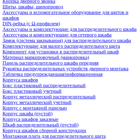
Кнопка дверного звонка
Щиты, шкафы, шинопровод
Аксессуары и вспомогательное оборудование для щитов и
шкафов
DIN-рейка (с Ω-профилем)
Аксессуары и комплектующие для распределительного шкафа
Аксессуары и комплектующие для сетевого шкафа
Замок (система закрывания) для распределительного шкафа
Комплектующие для малого распределительного щита
Компонент для установки в распределительный шкаф
Материал маркировочный (маркировка)
Панель распределительного шкафа передняя
Рукоятка распределительных устройств дверного монтажа
Табличка предупреждающая/информационная
Корпуса шкафов
Бокс пластиковый распределительный
Бокс пластиковый учетный
Корпус металлический распределительный
Корпус металлический учетный
Корпус с монтажной панелью
Корпус шкафа (пустой)
Корпуса шкафов заказные
Шкаф распределительный (пустой)
Корпуса шкафов сборной конструкции
Монтажная плата для распределительного щита