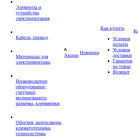
Элементы и
устройства
электропитания
Как купить
К
Кабель, провод
Условия
оплаты
Условия
Новинки
Акции
доставки
Материалы для
Гарантия
электромонтажа
на товар
Возврат
Низковольтное
оборудование,
счетчики,
молниезащита,
разъемы, клеммники
Обогрев, вентиляция,
климатотехника,
гелиосистемы