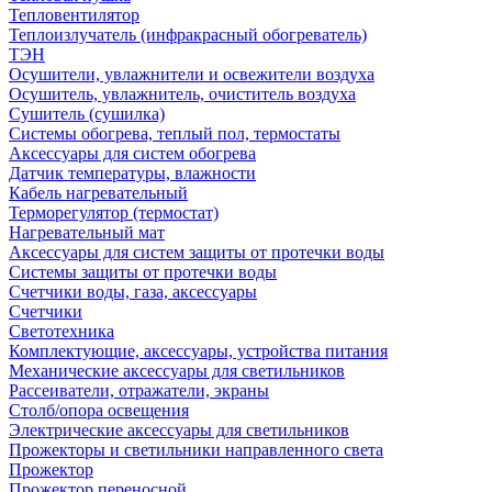
Тепловентилятор
Теплоизлучатель (инфракрасный обогреватель)
ТЭН
Осушители, увлажнители и освежители воздуха
Осушитель, увлажнитель, очиститель воздуха
Сушитель (сушилка)
Системы обогрева, теплый пол, термостаты
Аксессуары для систем обогрева
Датчик температуры, влажности
Кабель нагревательный
Терморегулятор (термостат)
Нагревательный мат
Аксессуары для систем защиты от протечки воды
Системы защиты от протечки воды
Счетчики воды, газа, аксессуары
Счетчики
Светотехника
Комплектующие, аксессуары, устройства питания
Механические аксессуары для светильников
Рассеиватели, отражатели, экраны
Столб/опора освещения
Электрические аксессуары для светильников
Прожекторы и светильники направленного света
Прожектор
Прожектор переносной