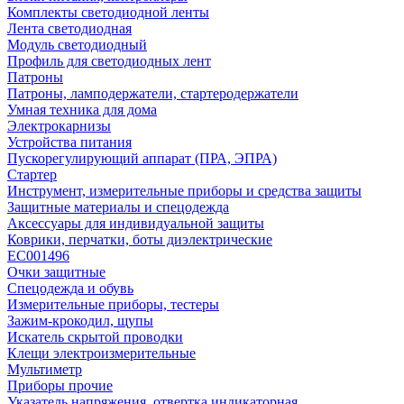
Комплекты светодиодной ленты
Лента светодиодная
Модуль светодиодный
Профиль для светодиодных лент
Патроны
Патроны, ламподержатели, стартеродержатели
Умная техника для дома
Электрокарнизы
Устройства питания
Пускорегулирующий аппарат (ПРА, ЭПРА)
Стартер
Инструмент, измерительные приборы и средства защиты
Защитные материалы и спецодежда
Аксессуары для индивидуальной защиты
Коврики, перчатки, боты диэлектрические
EC001496
Очки защитные
Спецодежда и обувь
Измерительные приборы, тестеры
Зажим-крокодил, щупы
Искатель скрытой проводки
Клещи электроизмерительные
Мультиметр
Приборы прочие
Указатель напряжения, отвертка индикаторная