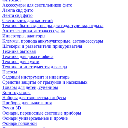
Аксессуары для светильников фито
Лампа свд фито
Лента свд фито
Светильник для растений
Техника бытовая, товары для сада, туризма, отдыха
Автоэлектрика, автоаксессуары
Инверторы, адапторы
Клеммы, провода аккумуляторные, автоаксессуары
Штекеры и разветвители прикуривателя
Техника бытовая
Техника для дома и офиса
Техника для кухни
Техника и инструменты для сада
Насосы
Садовый инструмент и инвентарь
Средства защиты от грызунов и насекомых
Товары для детей, сувениры
Конструкторы
Наборы для творчества, глобусы
Приборы для выжигания
Ручки 3D
Фонари, переносные световые приборы
Фонари универсальные и прочие
Фонарь головной