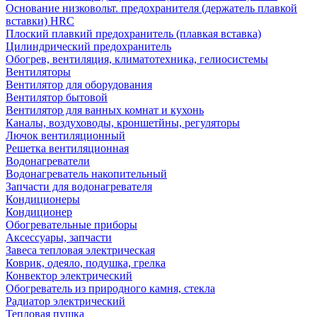
Основание низковольт. предохранителя (держатель плавкой
вставки) HRC
Плоский плавкий предохранитель (плавкая вставка)
Цилиндрический предохранитель
Обогрев, вентиляция, климатотехника, гелиосистемы
Вентиляторы
Вентилятор для оборудования
Вентилятор бытовой
Вентилятор для ванных комнат и кухонь
Каналы, воздуховоды, кроншетйны, регуляторы
Лючок вентиляционный
Решетка вентиляционная
Водонагреватели
Водонагреватель накопительный
Запчасти для водонагревателя
Кондиционеры
Кондиционер
Обогревательные приборы
Аксессуары, запчасти
Завеса тепловая электрическая
Коврик, одеяло, подушка, грелка
Конвектор электрический
Обогреватель из природного камня, стекла
Радиатор электрический
Тепловая пушка