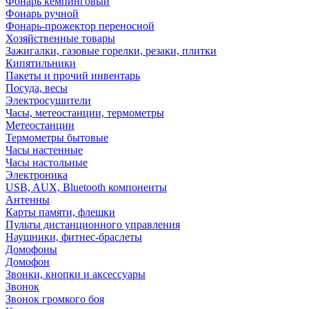
Фонарь кемпинговый
Фонарь ручной
Фонарь-прожектор переносной
Хозяйственные товары
Зажигалки, газовые горелки, резаки, плитки
Кипятильники
Пакеты и прочий инвентарь
Посуда, весы
Электросушители
Часы, метеостанции, термометры
Метеостанции
Термометры бытовые
Часы настенные
Часы настольные
Электроника
USB, AUX, Bluetooth компоненты
Антенны
Карты памяти, флешки
Пульты дистанционного управления
Наушники, фитнес-браслеты
Домофоны
Домофон
Звонки, кнопки и аксессуары
Звонок
Звонок громкого боя