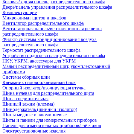
Боковая/задняя панель распределительного шкафа
Дверь/панель управления распределительного шкафа
Комплектующие
Микроклимат щитов и шкафов
Вентилятор распределительного шкафа
Вентиляторная панель/вентиляционная решетка
распределительного шкафа
Фильтр системы кондиционирования воздуха
распределительного шкафа
Термостат распределительного шкафа
Устройство подогрева распределительного шкафа
НКУ, УКРМ, аксессуары для УКРМ
Малый распределительный щит, укомплектованный
приборами
Системы сборных шин
Клеммник силовой/клеммный блок
Опорный изолятор/изолирующая втулка
Шина нулевая для распределительного щита
Шина соединительная
Шинный зажим (клемма)
Шинодержатель (шинный изолятор)
Шины медные и алюминиевые
Щиты и панели для измерительных приборов
Панель для измерительных приборов/счётчиков
Электроустановочные изделия