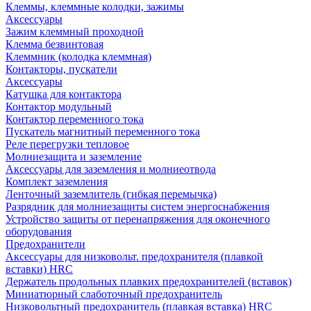
Клеммы, клеммные колодки, зажимы
Аксессуары
Зажим клеммный проходной
Клемма безвинтовая
Клеммник (колодка клеммная)
Контакторы, пускатели
Аксессуары
Катушка для контактора
Контактор модульный
Контактор переменного тока
Пускатель магнитный переменного тока
Реле перегрузки тепловое
Молниезащита и заземление
Аксессуары для заземления и молниеотвода
Комплект заземления
Ленточный заземлитель (гибкая перемычка)
Разрядник для молниезащиты систем энергоснабжения
Устройство защиты от перенапряжения для оконечного
оборудования
Предохранители
Аксессуары для низковольт. предохранителя (плавкой
вставки) HRC
Держатель продольных плавких предохранителей (вставок)
Миниатюрный слаботочный предохранитель
Низковольтный предохранитель (плавкая вставка) HRC