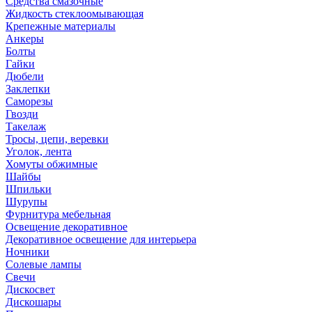
Средства смазочные
Жидкость стеклоомывающая
Крепежные материалы
Анкеры
Болты
Гайки
Дюбели
Заклепки
Саморезы
Гвозди
Такелаж
Тросы, цепи, веревки
Уголок, лента
Хомуты обжимные
Шайбы
Шпильки
Шурупы
Фурнитура мебельная
Освещение декоративное
Декоративное освещение для интерьера
Ночники
Солевые лампы
Свечи
Дискосвет
Дискошары