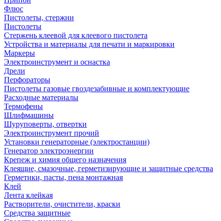
Флюс
Пистолеты, стержни
Пистолеты
Стержень клеевой для клеевого пистолета
Устройства и материалы для печати и маркировки
Маркеры
Электроинструмент и оснастка
Дрели
Перфораторы
Пистолеты газовые гвоздезабивные и комплектующие
Расходные материалы
Термофены
Шлифмашины
Шуруповерты, отвертки
Электроинструмент прочий
Установки генераторные (электростанции)
Генератор электроэнергии
Крепеж и химия общего назначения
Клеящие, смазочные, герметизирующие и защитные средства
Герметики, пасты, пена монтажная
Клей
Лента клейкая
Растворители, очистители, краски
Средства защитные