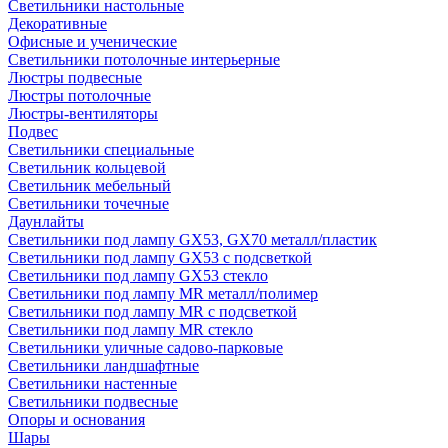
Светильники настольные
Декоративные
Офисные и ученические
Светильники потолочные интерьерные
Люстры подвесные
Люстры потолочные
Люстры-вентиляторы
Подвес
Светильники специальные
Светильник кольцевой
Светильник мебельный
Светильники точечные
Даунлайты
Светильники под лампу GX53, GX70 металл/пластик
Светильники под лампу GX53 с подсветкой
Светильники под лампу GX53 стекло
Светильники под лампу MR металл/полимер
Светильники под лампу MR с подсветкой
Светильники под лампу MR стекло
Светильники уличные садово-парковые
Светильники ландшафтные
Светильники настенные
Светильники подвесные
Опоры и основания
Шары