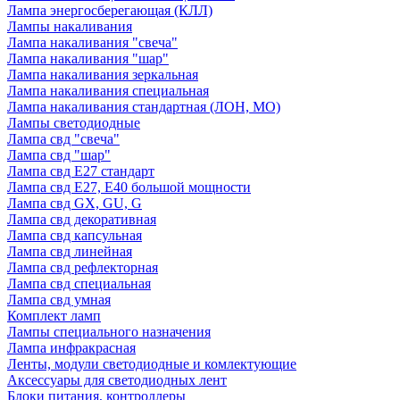
Лампа энергосберегающая (КЛЛ)
Лампы накаливания
Лампа накаливания "свеча"
Лампа накаливания "шар"
Лампа накаливания зеркальная
Лампа накаливания специальная
Лампа накаливания стандартная (ЛОН, МО)
Лампы светодиодные
Лампа свд "свеча"
Лампа свд "шар"
Лампа свд E27 стандарт
Лампа свд E27, Е40 большой мощности
Лампа свд GX, GU, G
Лампа свд декоративная
Лампа свд капсульная
Лампа свд линейная
Лампа свд рефлекторная
Лампа свд специальная
Лампа свд умная
Комплект ламп
Лампы специального назначения
Лампа инфракрасная
Ленты, модули светодиодные и комлектующие
Аксессуары для светодиодных лент
Блоки питания, контроллеры