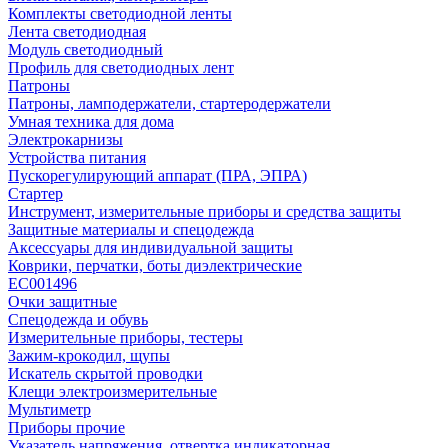
Комплекты светодиодной ленты
Лента светодиодная
Модуль светодиодный
Профиль для светодиодных лент
Патроны
Патроны, ламподержатели, стартеродержатели
Умная техника для дома
Электрокарнизы
Устройства питания
Пускорегулирующий аппарат (ПРА, ЭПРА)
Стартер
Инструмент, измерительные приборы и средства защиты
Защитные материалы и спецодежда
Аксессуары для индивидуальной защиты
Коврики, перчатки, боты диэлектрические
EC001496
Очки защитные
Спецодежда и обувь
Измерительные приборы, тестеры
Зажим-крокодил, щупы
Искатель скрытой проводки
Клещи электроизмерительные
Мультиметр
Приборы прочие
Указатель напряжения, отвертка индикаторная