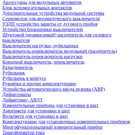
Аксессуары для модульных автоматов
Блок вспомогательных контактов
Дополнительные устройства модульной системы
Сервомотор для автоматического выключателя
УЗДП устройство защиты от дугового пробоя
Устройство блокировки выключателей
Шунтовой (независимый) расцепитель для силового
выключателя
Выключатели нагрузки, рубильники
Выключатель-переключатель модульный (расцепитель)
Выключатель-переключатель нагрузки
Концевой выключатель, переключатель
Разъединитель
Рубильник
Рубильник в корпусе
Рукоятки и прочие комплектующие
Устройства автоматического ввода резерва (АВР)
Дифавтоматы
Дифавтомат, АВДТ
Измерительные приборы для установки в щит
Амперметр для установки в щит
Вольтметр для установки в щит
Комплектующие для установочных измерительных приборов
Многофункциональный измерительный прибор
Трансформатор тока