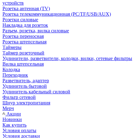
устройств
Розетка антенная (TV)
Розетка телекоммуникационная (PC/TF/USB/AUX)
Розетки силовые
Накладка для розеток
Разъем, розетка, вилка силовые
Розетка переносная
Розетка штепсельная
Таймеры
Таймер розеточный
Удлинители, разветвители, колодки, вилки, сетевые фильтры
Вилка штепсельная
Колодка
Переходник
Разветвитель, адаптер
Удлинитель бытовой
Удлинитель кабельный силовой
Фильтр сетевой
Шнур электропитания
Мерч
Акции
Новинки
Как купить
Условия оплаты
Условия доставки