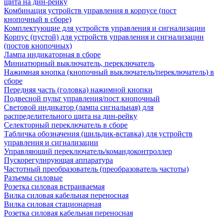
щита на дин-рейку
Комбинация устройств управления в корпусе (пост
кнопочный в сборе)
Комплектующие для устройств управления и сигнализации
Корпус (пустой) для устройств управления и сигнализации
(постов кнопочных)
Лампа индикаторная в сборе
Миниатюрный выключатель, переключатель
Нажимная кнопка (кнопочный выключатель/переключатель) в
сборе
Передняя часть (головка) нажимной кнопки
Подвесной пульт управления/пост кнопочный
Световой индикатор (лампа сигнальная) для
распределительного щита на дин-рейку
Селекторный переключатель в сборе
Табличка обозначения (шильдик-вставка) для устройств
управления и сигнализации
Управляющий переключатель/командоконтроллер
Пускорегулирующая аппаратура
Частотный преобразователь (преобразователь частоты)
Разъемы силовые
Розетка силовая встраиваемая
Вилка силовая кабельная переносная
Вилка силовая стационарная
Розетка силовая кабельная переносная