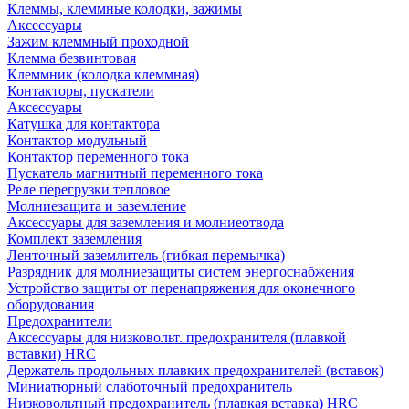
Клеммы, клеммные колодки, зажимы
Аксессуары
Зажим клеммный проходной
Клемма безвинтовая
Клеммник (колодка клеммная)
Контакторы, пускатели
Аксессуары
Катушка для контактора
Контактор модульный
Контактор переменного тока
Пускатель магнитный переменного тока
Реле перегрузки тепловое
Молниезащита и заземление
Аксессуары для заземления и молниеотвода
Комплект заземления
Ленточный заземлитель (гибкая перемычка)
Разрядник для молниезащиты систем энергоснабжения
Устройство защиты от перенапряжения для оконечного
оборудования
Предохранители
Аксессуары для низковольт. предохранителя (плавкой
вставки) HRC
Держатель продольных плавких предохранителей (вставок)
Миниатюрный слаботочный предохранитель
Низковольтный предохранитель (плавкая вставка) HRC