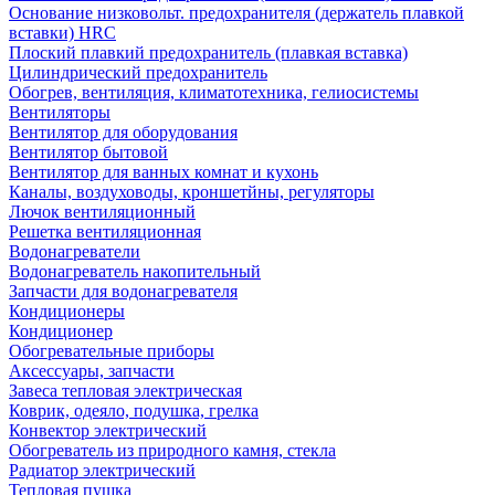
Основание низковольт. предохранителя (держатель плавкой
вставки) HRC
Плоский плавкий предохранитель (плавкая вставка)
Цилиндрический предохранитель
Обогрев, вентиляция, климатотехника, гелиосистемы
Вентиляторы
Вентилятор для оборудования
Вентилятор бытовой
Вентилятор для ванных комнат и кухонь
Каналы, воздуховоды, кроншетйны, регуляторы
Лючок вентиляционный
Решетка вентиляционная
Водонагреватели
Водонагреватель накопительный
Запчасти для водонагревателя
Кондиционеры
Кондиционер
Обогревательные приборы
Аксессуары, запчасти
Завеса тепловая электрическая
Коврик, одеяло, подушка, грелка
Конвектор электрический
Обогреватель из природного камня, стекла
Радиатор электрический
Тепловая пушка