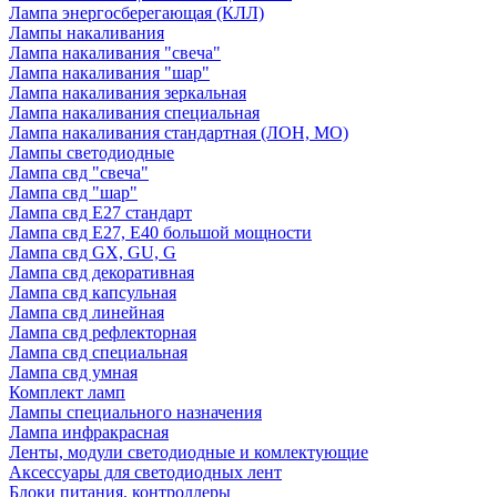
Лампа энергосберегающая (КЛЛ)
Лампы накаливания
Лампа накаливания "свеча"
Лампа накаливания "шар"
Лампа накаливания зеркальная
Лампа накаливания специальная
Лампа накаливания стандартная (ЛОН, МО)
Лампы светодиодные
Лампа свд "свеча"
Лампа свд "шар"
Лампа свд E27 стандарт
Лампа свд E27, Е40 большой мощности
Лампа свд GX, GU, G
Лампа свд декоративная
Лампа свд капсульная
Лампа свд линейная
Лампа свд рефлекторная
Лампа свд специальная
Лампа свд умная
Комплект ламп
Лампы специального назначения
Лампа инфракрасная
Ленты, модули светодиодные и комлектующие
Аксессуары для светодиодных лент
Блоки питания, контроллеры