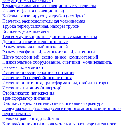
Хомут (стяжка кабельная)
Термоусаживаемые и изоляционные материалы
Изолента (лента изоляционная)
Кабельная изолирующая трубка (кембрик)
Перчатка распределительная усаживаемая
Трубка термоусадочная, наборы трубок
Колпачок усаживаемый
Телекоммуникационные, антенные компоненты
Делители, ответвители антенные
Разъем коаксиальный штекерный
Разъем телефонный, компьютерный, антенный
Шнур телефонный, аудио, видео, компьютерный
Низковольтное оборудование, счетчики, молниезащита,
разъемы, клеммники
Источники бесперебойного питания
Источник бесперебойного питания
Источники питания, трансформаторы, стабилизаторы
Источник питания (инвертор)
Стабилизатор напряжения
Трансформатор питания
Кнопки, переключатели, светосигнальная арматура
Передняя часть (головка) селекторного/многопозиционного
переключателя
Пульт управления, джойстик
Кнопка/кнопочный выключатель для распределительного