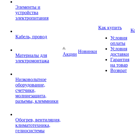
Элементы и
устройства
электропитания
Как купить
К
Кабель, провод
Условия
оплаты
Условия
Новинки
Акции
доставки
Материалы для
Гарантия
электромонтажа
на товар
Возврат
Низковольтное
оборудование,
счетчики,
молниезащита,
разъемы, клеммники
Обогрев, вентиляция,
климатотехника,
гелиосистемы