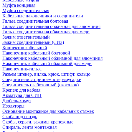
Муфта концевая
Муфта соединительная
Кабельные наконечники и соединители
Гильза соединительная болтовая
Гильза соединительная обжимная для алюминия
Гильза соединительная обжимная для меди
Зажим ответвительный
Зажим соединительный (СИЗ)
Коннектор кабельный
Наконечник кабельный болтовой
Наконечник кабельный обжимной для алюминия
Наконечник кабельный обжимной для меди
Наконечник-гильза
Разъем штекер, вилка, крюк, штифт, кольцо
Соединители с припоем в термоусадке
Соединитель слаботочный (скотчлок)
Крепеж для кабеля
Арматура для СИП
Дюбель-хомут
Изоляторы
Основание монтажное для кабельных стяжек
Скоба под гвоздь
Скобы, серьги, зажимы крепежные
Спираль, лента монтажная