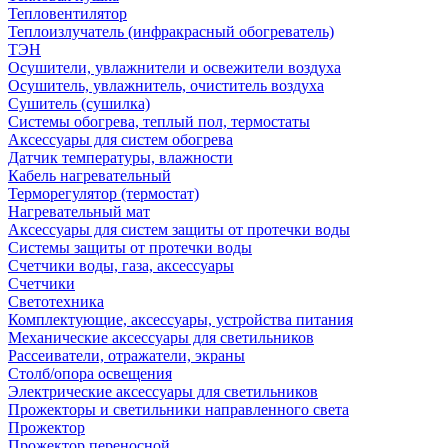
Тепловентилятор
Теплоизлучатель (инфракрасный обогреватель)
ТЭН
Осушители, увлажнители и освежители воздуха
Осушитель, увлажнитель, очиститель воздуха
Сушитель (сушилка)
Системы обогрева, теплый пол, термостаты
Аксессуары для систем обогрева
Датчик температуры, влажности
Кабель нагревательный
Терморегулятор (термостат)
Нагревательный мат
Аксессуары для систем защиты от протечки воды
Системы защиты от протечки воды
Счетчики воды, газа, аксессуары
Счетчики
Светотехника
Комплектующие, аксессуары, устройства питания
Механические аксессуары для светильников
Рассеиватели, отражатели, экраны
Столб/опора освещения
Электрические аксессуары для светильников
Прожекторы и светильники направленного света
Прожектор
Прожектор переносной