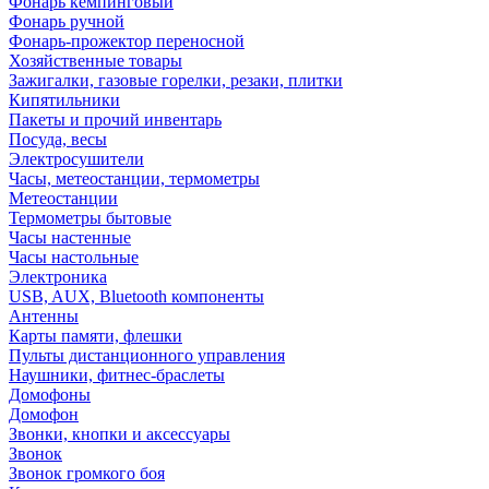
Фонарь кемпинговый
Фонарь ручной
Фонарь-прожектор переносной
Хозяйственные товары
Зажигалки, газовые горелки, резаки, плитки
Кипятильники
Пакеты и прочий инвентарь
Посуда, весы
Электросушители
Часы, метеостанции, термометры
Метеостанции
Термометры бытовые
Часы настенные
Часы настольные
Электроника
USB, AUX, Bluetooth компоненты
Антенны
Карты памяти, флешки
Пульты дистанционного управления
Наушники, фитнес-браслеты
Домофоны
Домофон
Звонки, кнопки и аксессуары
Звонок
Звонок громкого боя