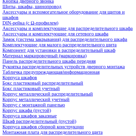
Кнопка дверного звонка
Щиты, шкафы, шинопровод
Аксессуары и вспомогательное оборудование для щитов и
шкафов
DIN-рейка (с Ω-профилем)
Аксессуары и комплектующие для распределительного шкафа
Аксессуары и комплектующие для сетевого шкафа
Замок (система закрывания) для распределительного шкафа
Комплектующие для малого распределительного щита
Компонент для установки в распределительный шкаф
Материал маркировочный (маркировка)
Панель распределительного шкафа передняя
Рукоятка распределительных устройств дверного монтажа
Табличка предупреждающая/информационная
Корпуса шкафов
Бокс пластиковый распределительный
Бокс пластиковый учетный
Корпус металлический распределительный
Корпус металлический учетный
Корпус с монтажной панелью
Корпус шкафа (пустой)
Корпуса шкафов заказные
Шкаф распределительный (пустой)
Корпуса шкафов сборной конструкции
Монтажная плата для распределительного щита