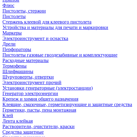
Флюс
Пистолеты, стержни
Пистолеты
Стержень клеевой для клеевого пистолета
Устройства и материалы для печати и маркировки
Маркеры
Электроинструмент и оснастка
Дрели
Перфораторы
Пистолеты газовые гвоздезабивные и комплектующие
Расходные материалы
Термофены
Шлифмашины
Шуруповерты, отвертки
Электроинструмент прочий
Установки генераторные (электростанции)
Генератор электроэнергии
Крепеж и химия общего назначения
Клеящие, смазочные, герметизирующие и защитные средства
Герметики, пасты, пена монтажная
Клей
Лента клейкая
Растворители, очистители, краски
Средства защитные