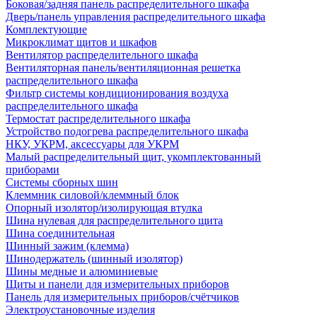
Боковая/задняя панель распределительного шкафа
Дверь/панель управления распределительного шкафа
Комплектующие
Микроклимат щитов и шкафов
Вентилятор распределительного шкафа
Вентиляторная панель/вентиляционная решетка
распределительного шкафа
Фильтр системы кондиционирования воздуха
распределительного шкафа
Термостат распределительного шкафа
Устройство подогрева распределительного шкафа
НКУ, УКРМ, аксессуары для УКРМ
Малый распределительный щит, укомплектованный
приборами
Системы сборных шин
Клеммник силовой/клеммный блок
Опорный изолятор/изолирующая втулка
Шина нулевая для распределительного щита
Шина соединительная
Шинный зажим (клемма)
Шинодержатель (шинный изолятор)
Шины медные и алюминиевые
Щиты и панели для измерительных приборов
Панель для измерительных приборов/счётчиков
Электроустановочные изделия