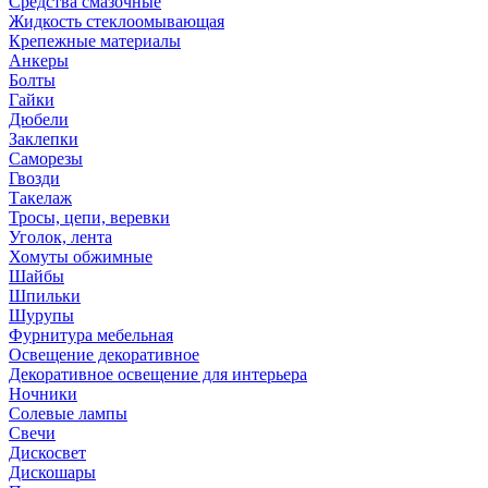
Средства смазочные
Жидкость стеклоомывающая
Крепежные материалы
Анкеры
Болты
Гайки
Дюбели
Заклепки
Саморезы
Гвозди
Такелаж
Тросы, цепи, веревки
Уголок, лента
Хомуты обжимные
Шайбы
Шпильки
Шурупы
Фурнитура мебельная
Освещение декоративное
Декоративное освещение для интерьера
Ночники
Солевые лампы
Свечи
Дискосвет
Дискошары