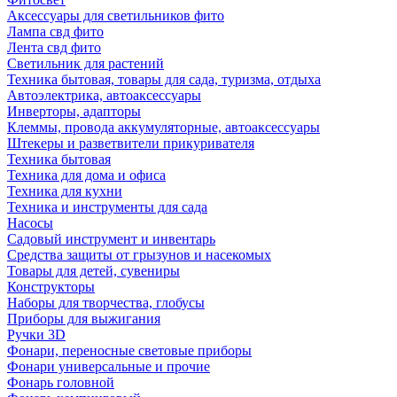
Аксессуары для светильников фито
Лампа свд фито
Лента свд фито
Светильник для растений
Техника бытовая, товары для сада, туризма, отдыха
Автоэлектрика, автоаксессуары
Инверторы, адапторы
Клеммы, провода аккумуляторные, автоаксессуары
Штекеры и разветвители прикуривателя
Техника бытовая
Техника для дома и офиса
Техника для кухни
Техника и инструменты для сада
Насосы
Садовый инструмент и инвентарь
Средства защиты от грызунов и насекомых
Товары для детей, сувениры
Конструкторы
Наборы для творчества, глобусы
Приборы для выжигания
Ручки 3D
Фонари, переносные световые приборы
Фонари универсальные и прочие
Фонарь головной