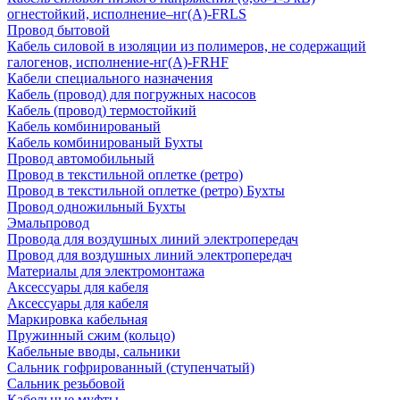
огнестойкий, исполнение–нг(А)-FRLS
Провод бытовой
Кабель силовой в изоляции из полимеров, не содержащий
галогенов, исполнение-нг(А)-FRHF
Кабели специального назначения
Кабель (провод) для погружных насосов
Кабель (провод) термостойкий
Кабель комбинированый
Кабель комбинированый Бухты
Провод автомобильный
Провод в текстильной оплетке (ретро)
Провод в текстильной оплетке (ретро) Бухты
Провод одножильный Бухты
Эмальпровод
Провода для воздушных линий электропередач
Провод для воздушных линий электропередач
Материалы для электромонтажа
Аксессуары для кабеля
Аксессуары для кабеля
Маркировка кабельная
Пружинный сжим (кольцо)
Кабельные вводы, сальники
Сальник гофрированный (ступенчатый)
Сальник резьбовой
Кабельные муфты