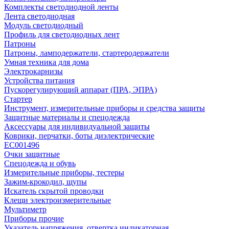
Комплекты светодиодной ленты
Лента светодиодная
Модуль светодиодный
Профиль для светодиодных лент
Патроны
Патроны, ламподержатели, стартеродержатели
Умная техника для дома
Электрокарнизы
Устройства питания
Пускорегулирующий аппарат (ПРА, ЭПРА)
Стартер
Инструмент, измерительные приборы и средства защиты
Защитные материалы и спецодежда
Аксессуары для индивидуальной защиты
Коврики, перчатки, боты диэлектрические
EC001496
Очки защитные
Спецодежда и обувь
Измерительные приборы, тестеры
Зажим-крокодил, щупы
Искатель скрытой проводки
Клещи электроизмерительные
Мультиметр
Приборы прочие
Указатель напряжения, отвертка индикаторная