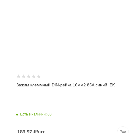
Зажим клеммный DIN-рейка 16мм2 85А синий IEK
Есть в наличии: 60
189.97
₽
/шт