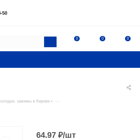
8-50
0
0
0
—
олодки, зажимы в Кирове
64.97
₽
/шт