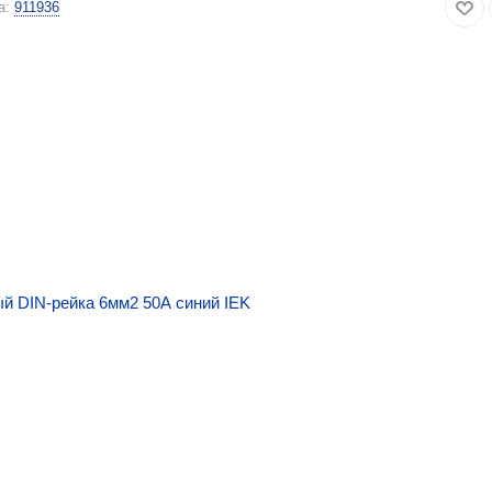
а:
911936