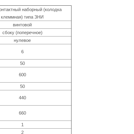
онтактный наборный (колодка
клеммная) типа ЗНИ
винтовой
сбоку (поперечное)
нулевое
6
50
600
50
440
660
1
2