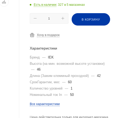
Есть в наличии
: 327
в 5 магазинах
В КОРЗИНУ
Хочу в подарок
Характеристики
Бренд
—
IEK
Высота (на мин. возможной высоте установки)
—
46
Длина (Зажим клеммный проходной)
—
42
СрокГарантии, мес
—
60
Количество уровней
—
1
Номинальный ток In
—
50
Все характеристики
Цена действительна только для интернет-магазина