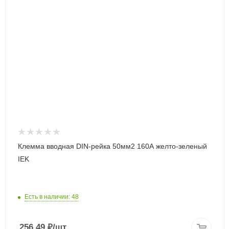
Клемма вводная DIN-рейка 50мм2 160А желто-зеленый
IEK
Есть в наличии: 48
256.49
₽
/шт