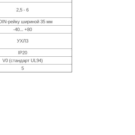
2,5 - 6
DIN-рейку шириной 35 мм
-40... +80
УХЛ3
IP20
V0 (стандарт UL94)
5