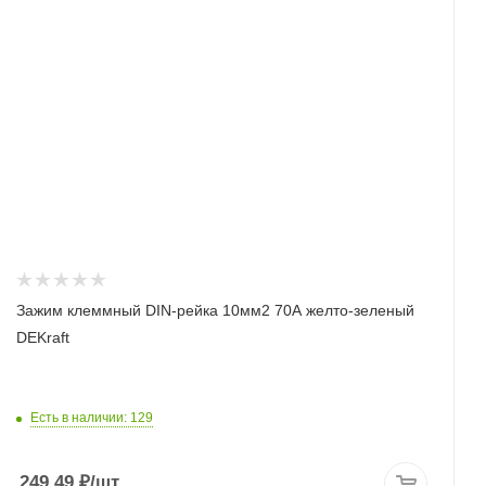
Зажим клеммный DIN-рейка 10мм2 70А желто-зеленый
DEKraft
Есть в наличии: 129
249.49
₽
/шт