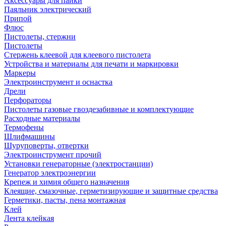
Аксессуары для пайки
Паяльник электрический
Припой
Флюс
Пистолеты, стержни
Пистолеты
Стержень клеевой для клеевого пистолета
Устройства и материалы для печати и маркировки
Маркеры
Электроинструмент и оснастка
Дрели
Перфораторы
Пистолеты газовые гвоздезабивные и комплектующие
Расходные материалы
Термофены
Шлифмашины
Шуруповерты, отвертки
Электроинструмент прочий
Установки генераторные (электростанции)
Генератор электроэнергии
Крепеж и химия общего назначения
Клеящие, смазочные, герметизирующие и защитные средства
Герметики, пасты, пена монтажная
Клей
Лента клейкая