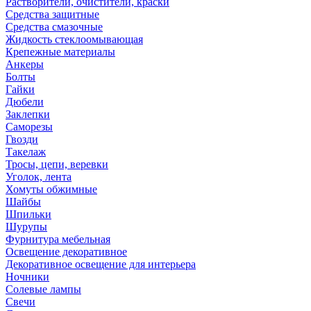
Растворители, очистители, краски
Средства защитные
Средства смазочные
Жидкость стеклоомывающая
Крепежные материалы
Анкеры
Болты
Гайки
Дюбели
Заклепки
Саморезы
Гвозди
Такелаж
Тросы, цепи, веревки
Уголок, лента
Хомуты обжимные
Шайбы
Шпильки
Шурупы
Фурнитура мебельная
Освещение декоративное
Декоративное освещение для интерьера
Ночники
Солевые лампы
Свечи