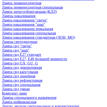
Лампа люминесцентная
Лампа люминесцентная специальная
Лампа энергосберегающая (КЛЛ)
Лампы накаливания
Лампа накаливания "свеча"
Лампа накаливания "шар"
Лампа накаливания зеркальная
Лампа накаливания специальная
Лампа накаливания стандартная (ЛОН, МО)
Лампы светодиодные
Лампа свд "свеча"
Лампа свд "шар"
Лампа свд E27 стандарт
Лампа свд E27, Е40 большой мощности
Лампа свд GX, GU, G
Лампа свд декоративная
Лампа свд капсульная
Лампа свд линейная
Лампа свд рефлекторная
Лампа свд специальная
Лампа свд умная
Комплект ламп
Лампы специального назначения
Лампа инфракрасная
Ленты, модули светодиодные и комлектующие