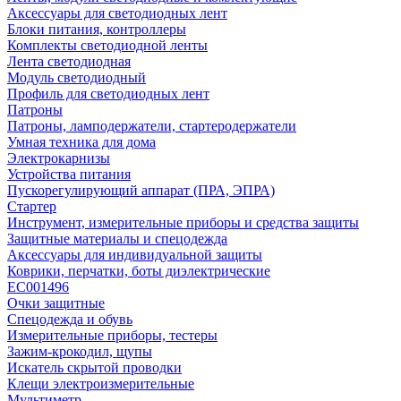
Аксессуары для светодиодных лент
Блоки питания, контроллеры
Комплекты светодиодной ленты
Лента светодиодная
Модуль светодиодный
Профиль для светодиодных лент
Патроны
Патроны, ламподержатели, стартеродержатели
Умная техника для дома
Электрокарнизы
Устройства питания
Пускорегулирующий аппарат (ПРА, ЭПРА)
Стартер
Инструмент, измерительные приборы и средства защиты
Защитные материалы и спецодежда
Аксессуары для индивидуальной защиты
Коврики, перчатки, боты диэлектрические
EC001496
Очки защитные
Спецодежда и обувь
Измерительные приборы, тестеры
Зажим-крокодил, щупы
Искатель скрытой проводки
Клещи электроизмерительные
Мультиметр