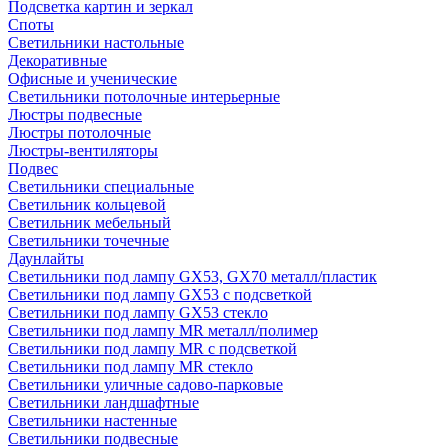
Подсветка картин и зеркал
Споты
Светильники настольные
Декоративные
Офисные и ученические
Светильники потолочные интерьерные
Люстры подвесные
Люстры потолочные
Люстры-вентиляторы
Подвес
Светильники специальные
Светильник кольцевой
Светильник мебельный
Светильники точечные
Даунлайты
Светильники под лампу GX53, GX70 металл/пластик
Светильники под лампу GX53 с подсветкой
Светильники под лампу GX53 стекло
Светильники под лампу MR металл/полимер
Светильники под лампу MR с подсветкой
Светильники под лампу MR стекло
Светильники уличные садово-парковые
Светильники ландшафтные
Светильники настенные
Светильники подвесные