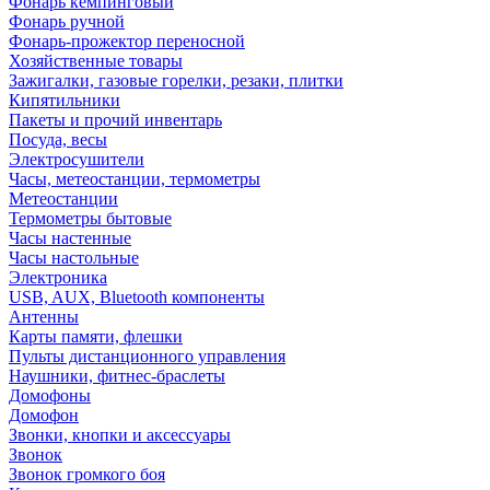
Фонарь кемпинговый
Фонарь ручной
Фонарь-прожектор переносной
Хозяйственные товары
Зажигалки, газовые горелки, резаки, плитки
Кипятильники
Пакеты и прочий инвентарь
Посуда, весы
Электросушители
Часы, метеостанции, термометры
Метеостанции
Термометры бытовые
Часы настенные
Часы настольные
Электроника
USB, AUX, Bluetooth компоненты
Антенны
Карты памяти, флешки
Пульты дистанционного управления
Наушники, фитнес-браслеты
Домофоны
Домофон
Звонки, кнопки и аксессуары
Звонок
Звонок громкого боя