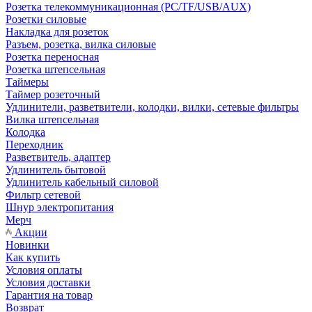
Розетка телекоммуникационная (PC/TF/USB/AUX)
Розетки силовые
Накладка для розеток
Разъем, розетка, вилка силовые
Розетка переносная
Розетка штепсельная
Таймеры
Таймер розеточный
Удлинители, разветвители, колодки, вилки, сетевые фильтры
Вилка штепсельная
Колодка
Переходник
Разветвитель, адаптер
Удлинитель бытовой
Удлинитель кабельный силовой
Фильтр сетевой
Шнур электропитания
Мерч
Акции
Новинки
Как купить
Условия оплаты
Условия доставки
Гарантия на товар
Возврат