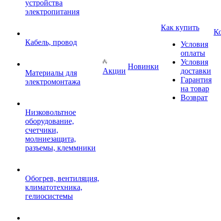
устройства
электропитания
Как купить
К
Кабель, провод
Условия
оплаты
Условия
Новинки
Акции
доставки
Материалы для
Гарантия
электромонтажа
на товар
Возврат
Низковольтное
оборудование,
счетчики,
молниезащита,
разъемы, клеммники
Обогрев, вентиляция,
климатотехника,
гелиосистемы