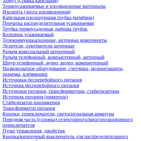
Хомут (стяжка кабельная)
Термоусаживаемые и изоляционные материалы
Изолента (лента изоляционная)
Кабельная изолирующая трубка (кембрик)
Перчатка распределительная усаживаемая
Трубка термоусадочная, наборы трубок
Колпачок усаживаемый
Телекоммуникационные, антенные компоненты
Делители, ответвители антенные
Разъем коаксиальный штекерный
Разъем телефонный, компьютерный, антенный
Шнур телефонный, аудио, видео, компьютерный
Низковольтное оборудование, счетчики, молниезащита,
разъемы, клеммники
Источники бесперебойного питания
Источник бесперебойного питания
Источники питания, трансформаторы, стабилизаторы
Источник питания (инвертор)
Стабилизатор напряжения
Трансформатор питания
Кнопки, переключатели, светосигнальная арматура
Передняя часть (головка) селекторного/многопозиционного
переключателя
Пульт управления, джойстик
Кнопка/кнопочный выключатель для распределительного