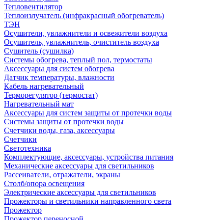
Тепловентилятор
Теплоизлучатель (инфракрасный обогреватель)
ТЭН
Осушители, увлажнители и освежители воздуха
Осушитель, увлажнитель, очиститель воздуха
Сушитель (сушилка)
Системы обогрева, теплый пол, термостаты
Аксессуары для систем обогрева
Датчик температуры, влажности
Кабель нагревательный
Терморегулятор (термостат)
Нагревательный мат
Аксессуары для систем защиты от протечки воды
Системы защиты от протечки воды
Счетчики воды, газа, аксессуары
Счетчики
Светотехника
Комплектующие, аксессуары, устройства питания
Механические аксессуары для светильников
Рассеиватели, отражатели, экраны
Столб/опора освещения
Электрические аксессуары для светильников
Прожекторы и светильники направленного света
Прожектор
Прожектор переносной