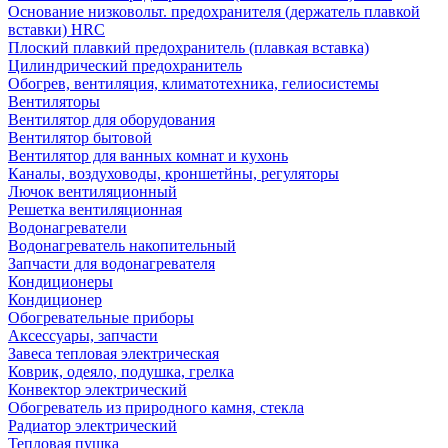
Основание низковольт. предохранителя (держатель плавкой
вставки) HRC
Плоский плавкий предохранитель (плавкая вставка)
Цилиндрический предохранитель
Обогрев, вентиляция, климатотехника, гелиосистемы
Вентиляторы
Вентилятор для оборудования
Вентилятор бытовой
Вентилятор для ванных комнат и кухонь
Каналы, воздуховоды, кроншетйны, регуляторы
Лючок вентиляционный
Решетка вентиляционная
Водонагреватели
Водонагреватель накопительный
Запчасти для водонагревателя
Кондиционеры
Кондиционер
Обогревательные приборы
Аксессуары, запчасти
Завеса тепловая электрическая
Коврик, одеяло, подушка, грелка
Конвектор электрический
Обогреватель из природного камня, стекла
Радиатор электрический
Тепловая пушка