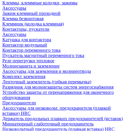
Клеммы, клеммные колодки, зажимы
Аксессуары
Зажим клеммный проходной
Клемма безвинтовая
Клеммник (колодка клеммная)
Контакторы, пускатели
Аксессуары
Катушка для контактора
Контактор модульный
Контактор переменного тока
Пускатель магнитный переменного тока
Реле перегрузки тепловое
Молниезащита и заземление
Аксессуары для заземления и молниеотвода
Комплект заземления
Ленточный заземлитель (гибкая перемычка)
Разрядник для молниезащиты систем энергоснабжения
Устройство защиты от перенапряжения для оконечного
оборудования
Предохранители
Аксессуары для низковольт. предохранителя (плавкой
вставки) HRC
Держатель продольных плавких предохранителей (вставок)
Миниатюрный слаботочный предохранитель
Низковольтный предохранитель (плавкая вставка) HRC