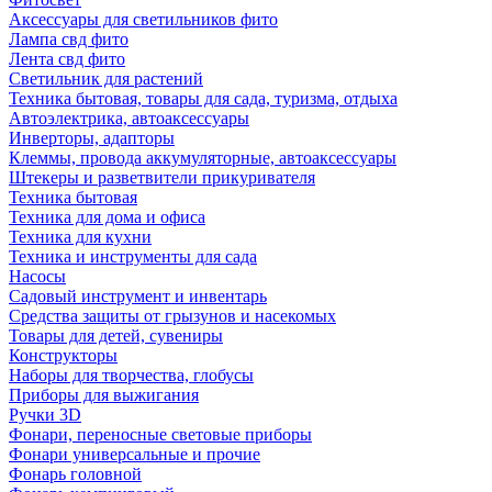
Аксессуары для светильников фито
Лампа свд фито
Лента свд фито
Светильник для растений
Техника бытовая, товары для сада, туризма, отдыха
Автоэлектрика, автоаксессуары
Инверторы, адапторы
Клеммы, провода аккумуляторные, автоаксессуары
Штекеры и разветвители прикуривателя
Техника бытовая
Техника для дома и офиса
Техника для кухни
Техника и инструменты для сада
Насосы
Садовый инструмент и инвентарь
Средства защиты от грызунов и насекомых
Товары для детей, сувениры
Конструкторы
Наборы для творчества, глобусы
Приборы для выжигания
Ручки 3D
Фонари, переносные световые приборы
Фонари универсальные и прочие
Фонарь головной