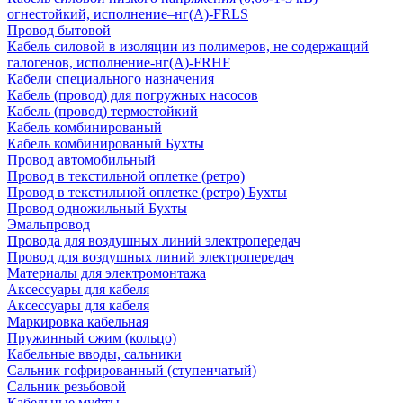
огнестойкий, исполнение–нг(А)-FRLS
Провод бытовой
Кабель силовой в изоляции из полимеров, не содержащий
галогенов, исполнение-нг(А)-FRHF
Кабели специального назначения
Кабель (провод) для погружных насосов
Кабель (провод) термостойкий
Кабель комбинированый
Кабель комбинированый Бухты
Провод автомобильный
Провод в текстильной оплетке (ретро)
Провод в текстильной оплетке (ретро) Бухты
Провод одножильный Бухты
Эмальпровод
Провода для воздушных линий электропередач
Провод для воздушных линий электропередач
Материалы для электромонтажа
Аксессуары для кабеля
Аксессуары для кабеля
Маркировка кабельная
Пружинный сжим (кольцо)
Кабельные вводы, сальники
Сальник гофрированный (ступенчатый)
Сальник резьбовой
Кабельные муфты