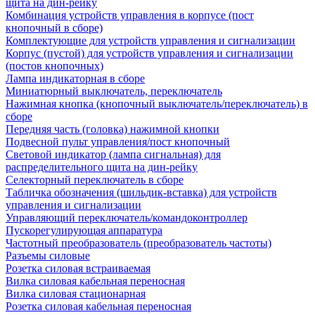
щита на дин-рейку
Комбинация устройств управления в корпусе (пост
кнопочный в сборе)
Комплектующие для устройств управления и сигнализации
Корпус (пустой) для устройств управления и сигнализации
(постов кнопочных)
Лампа индикаторная в сборе
Миниатюрный выключатель, переключатель
Нажимная кнопка (кнопочный выключатель/переключатель) в
сборе
Передняя часть (головка) нажимной кнопки
Подвесной пульт управления/пост кнопочный
Световой индикатор (лампа сигнальная) для
распределительного щита на дин-рейку
Селекторный переключатель в сборе
Табличка обозначения (шильдик-вставка) для устройств
управления и сигнализации
Управляющий переключатель/командоконтроллер
Пускорегулирующая аппаратура
Частотный преобразователь (преобразователь частоты)
Разъемы силовые
Розетка силовая встраиваемая
Вилка силовая кабельная переносная
Вилка силовая стационарная
Розетка силовая кабельная переносная