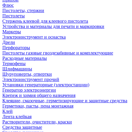
Флюс
Пистолеты, стержни
Пистолеты
Стержень клеевой для клеевого пистолета
Устройства и материалы для печати и маркировки
Маркеры
Электроинструмент и оснастка
Дрели
Перфораторы
Пистолеты газовые гвоздезабивные и комплектующие
Расходные материалы
Термофены
Шлифмашины
Шуруповерты, отвертки
Электроинструмент прочий
Установки генераторные (электростанции)
Генератор электроэнергии
Крепеж и химия общего назначения
Клеящие, смазочные, герметизирующие и защитные средства
Герметики, пасты, пена монтажная
Клей
Лента клейкая
Растворители, очистители, краски
Средства защитные