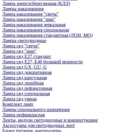
Лампа энергосберегающая (КЛЛ)
Лампы накаливания
Лампа накаливания "свеча"
Лампа накаливания "шар"
Лампа накаливания зеркальная
Лампа накаливания специальная
Лампа накаливания стандартная (ЛОН, МО)
Лампы светодиодные
Лампа свд "свеча"
Лампа свд "шар"
Лампа свд E27 стандарт
Лампа свд E27, Е40 большой мощности
Лампа свд GX, GU, G
Лампа свд декоративная
Лампа свд капсульная
Лампа свд линейная
Лампа свд рефлекторная
Лампа свд специальная
Лампа свд умная
Комплект ламп
Лампы специального назначения
Лампа инфракрасная
Ленты, модули светодиодные и комлектующие
Аксессуары для светодиодных лент
Блоки питания, контроллеры