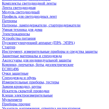
Комплекты светодиодной ленты
Лента светодиодная
Модуль светодиодный
Профиль для светодиодных лент
Патроны
Патроны, ламподержатели, стартеродержатели
Умная техника для дома
Электрокарнизы
Устройства питания
Пускорегулирующий аппарат (ПРА, ЭПРА)
Стартер
Инструмент, измерительные приборы и средства защиты
Защитные материалы и спецодежда
Аксессуары для индивидуальной защиты
Коврики, перчатки, боты диэлектрические
EC001496
Очки защитные
Спецодежда и обувь
Измерительные приборы, тестеры
Зажим-крокодил, щупы
Искатель скрытой проводки
Клещи электроизмерительные
Мультиметр
Приборы прочие
Указатель напряжения, отвертка индикаторная