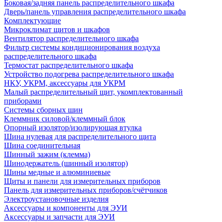
Боковая/задняя панель распределительного шкафа
Дверь/панель управления распределительного шкафа
Комплектующие
Микроклимат щитов и шкафов
Вентилятор распределительного шкафа
Фильтр системы кондиционирования воздуха
распределительного шкафа
Термостат распределительного шкафа
Устройство подогрева распределительного шкафа
НКУ, УКРМ, аксессуары для УКРМ
Малый распределительный щит, укомплектованный
приборами
Системы сборных шин
Клеммник силовой/клеммный блок
Опорный изолятор/изолирующая втулка
Шина нулевая для распределительного щита
Шина соединительная
Шинный зажим (клемма)
Шинодержатель (шинный изолятор)
Шины медные и алюминиевые
Щиты и панели для измерительных приборов
Панель для измерительных приборов/счётчиков
Электроустановочные изделия
Аксессуары и компоненты для ЭУИ
Аксессуары и запчасти для ЭУИ