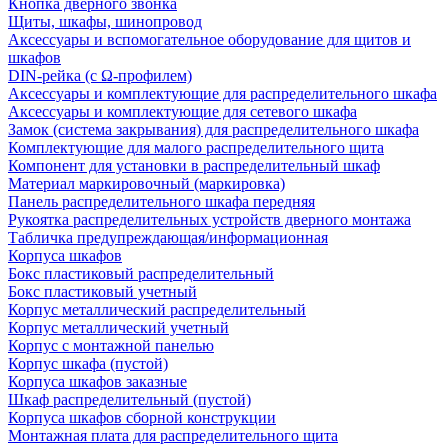
Кнопка дверного звонка
Щиты, шкафы, шинопровод
Аксессуары и вспомогательное оборудование для щитов и
шкафов
DIN-рейка (с Ω-профилем)
Аксессуары и комплектующие для распределительного шкафа
Аксессуары и комплектующие для сетевого шкафа
Замок (система закрывания) для распределительного шкафа
Комплектующие для малого распределительного щита
Компонент для установки в распределительный шкаф
Материал маркировочный (маркировка)
Панель распределительного шкафа передняя
Рукоятка распределительных устройств дверного монтажа
Табличка предупреждающая/информационная
Корпуса шкафов
Бокс пластиковый распределительный
Бокс пластиковый учетный
Корпус металлический распределительный
Корпус металлический учетный
Корпус с монтажной панелью
Корпус шкафа (пустой)
Корпуса шкафов заказные
Шкаф распределительный (пустой)
Корпуса шкафов сборной конструкции
Монтажная плата для распределительного щита