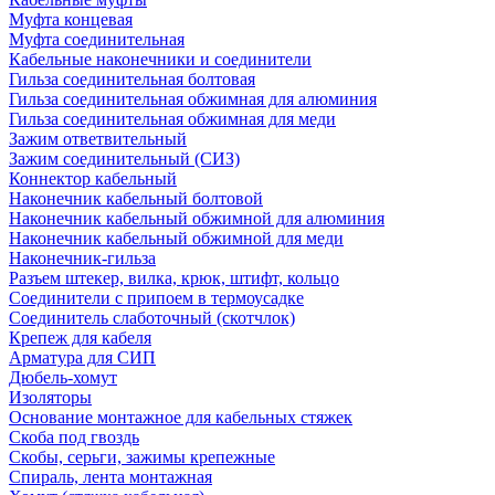
Муфта концевая
Муфта соединительная
Кабельные наконечники и соединители
Гильза соединительная болтовая
Гильза соединительная обжимная для алюминия
Гильза соединительная обжимная для меди
Зажим ответвительный
Зажим соединительный (СИЗ)
Коннектор кабельный
Наконечник кабельный болтовой
Наконечник кабельный обжимной для алюминия
Наконечник кабельный обжимной для меди
Наконечник-гильза
Разъем штекер, вилка, крюк, штифт, кольцо
Соединители с припоем в термоусадке
Соединитель слаботочный (скотчлок)
Крепеж для кабеля
Арматура для СИП
Дюбель-хомут
Изоляторы
Основание монтажное для кабельных стяжек
Скоба под гвоздь
Скобы, серьги, зажимы крепежные
Спираль, лента монтажная