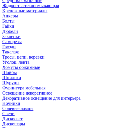
Средства смазочные
Жидкость стеклоомывающая
Крепежные материалы
Анкеры
Болты
Гайки
Дюбели
Заклепки
Саморезы
Гвозди
Такелаж
Тросы, цепи, веревки
Уголок, лента
Хомуты обжимные
Шайбы
Шпильки
Шурупы
Фурнитура мебельная
Освещение декоративное
Декоративное освещение для интерьера
Ночники
Солевые лампы
Свечи
Дискосвет
Дискошары