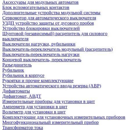
Аксессуары для модульных автоматов
Блок вспомогательных контактов
Дополнительные устройства модульной системы
Сервомотор для автоматического выключателя
УЗДП устройство защиты от дугового пробоя
Устройство блокировки выключателей
Шунтовой (независимый) расцепитель для силового
выключателя
Выключатели нагрузки, рубильники
Выключатель-переключатель модульный (расцепитель)
Выключатель-переключатель нагрузки
Концевой выключатель, переключатель
Разъединитель
Рубильник
Рубильник в корпусе
Рукоятки и прочие комплектующие
Устройства автоматического ввода резерва (АВР)
Дифавтоматы
Дифавтомат, АВДТ
Измерительные приборы для установки в щит
Амперметр для установки в щит
Вольтметр для установки в щит
Комплектующие для установочных измерительных приборов
Многофункциональный измерительный прибор
Трансформатор тока