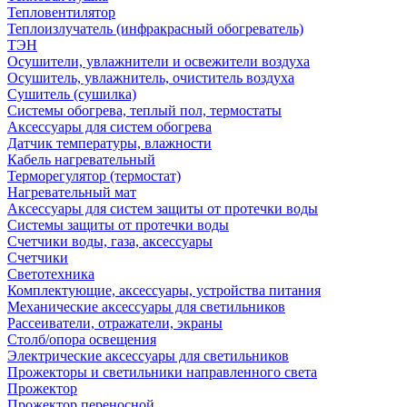
Тепловентилятор
Теплоизлучатель (инфракрасный обогреватель)
ТЭН
Осушители, увлажнители и освежители воздуха
Осушитель, увлажнитель, очиститель воздуха
Сушитель (сушилка)
Системы обогрева, теплый пол, термостаты
Аксессуары для систем обогрева
Датчик температуры, влажности
Кабель нагревательный
Терморегулятор (термостат)
Нагревательный мат
Аксессуары для систем защиты от протечки воды
Системы защиты от протечки воды
Счетчики воды, газа, аксессуары
Счетчики
Светотехника
Комплектующие, аксессуары, устройства питания
Механические аксессуары для светильников
Рассеиватели, отражатели, экраны
Столб/опора освещения
Электрические аксессуары для светильников
Прожекторы и светильники направленного света
Прожектор
Прожектор переносной