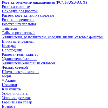
Розетка телекоммуникационная (PC/TF/USB/AUX)
Розетки силовые
Накладка для розеток
Разъем, розетка, вилка силовые
Розетка переносная
Розетка штепсельная
Таймеры
Таймер розеточный
Удлинители, разветвители, колодки, вилки, сетевые фильтры
Вилка штепсельная
Колодка
Переходник
Разветвитель, адаптер
Удлинитель бытовой
Удлинитель кабельный силовой
Фильтр сетевой
Шнур электропитания
Мерч
Акции
Новинки
Как купить
Условия оплаты
Условия доставки
Гарантия на товар
Возврат