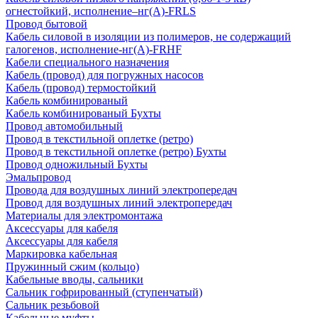
огнестойкий, исполнение–нг(А)-FRLS
Провод бытовой
Кабель силовой в изоляции из полимеров, не содержащий
галогенов, исполнение-нг(А)-FRHF
Кабели специального назначения
Кабель (провод) для погружных насосов
Кабель (провод) термостойкий
Кабель комбинированый
Кабель комбинированый Бухты
Провод автомобильный
Провод в текстильной оплетке (ретро)
Провод в текстильной оплетке (ретро) Бухты
Провод одножильный Бухты
Эмальпровод
Провода для воздушных линий электропередач
Провод для воздушных линий электропередач
Материалы для электромонтажа
Аксессуары для кабеля
Аксессуары для кабеля
Маркировка кабельная
Пружинный сжим (кольцо)
Кабельные вводы, сальники
Сальник гофрированный (ступенчатый)
Сальник резьбовой
Кабельные муфты