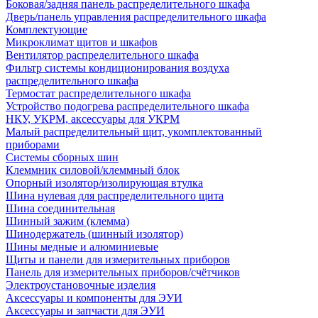
Боковая/задняя панель распределительного шкафа
Дверь/панель управления распределительного шкафа
Комплектующие
Микроклимат щитов и шкафов
Вентилятор распределительного шкафа
Фильтр системы кондиционирования воздуха
распределительного шкафа
Термостат распределительного шкафа
Устройство подогрева распределительного шкафа
НКУ, УКРМ, аксессуары для УКРМ
Малый распределительный щит, укомплектованный
приборами
Системы сборных шин
Клеммник силовой/клеммный блок
Опорный изолятор/изолирующая втулка
Шина нулевая для распределительного щита
Шина соединительная
Шинный зажим (клемма)
Шинодержатель (шинный изолятор)
Шины медные и алюминиевые
Щиты и панели для измерительных приборов
Панель для измерительных приборов/счётчиков
Электроустановочные изделия
Аксессуары и компоненты для ЭУИ
Аксессуары и запчасти для ЭУИ