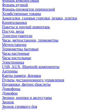
Фонарь кемпинговый
Фонарь ручной
Фонарь-прожектор переносной
Хозяйственные товары
Зажигалки, газовые горелки, резаки, плитки
Кипятильники
Пакеты и прочий инвентарь
Посуда, весы
Электросушители
Часы, метеостанции, термометры
Метеостанции
Термометры бытовые
Часы настенные
Часы настольные
Электроника
USB, AUX, Bluetooth компоненты
Антенны
Карты памяти, флешки
Пульты дистанционного управления
Наушники, фитнес-браслеты
Домофоны
Домофон
Звонки, кнопки и аксессуары
Звонок
Звонок громкого боя