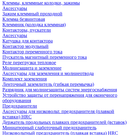
Клеммы, клеммные колодки, зажимы
Аксессуары
Зажим клеммный проходной
Клемма безвинтовая
Клеммник (колодка клеммная)
Контакторы, пускатели
Аксессуары
Катушка для контактора
Контактор модульный
Контактор переменного тока
Пускатель магнитный переменного тока
Реле перегрузки тепловое
Молниезащита и заземление
Аксессуары для заземления и молниеотвода
Комплект заземления
Ленточный заземлитель (гибкая перемычка)
Разрядник для молниезащиты систем энергоснабжения
Устройство защиты от перенапряжения для оконечного
оборудования
Предохранители
Аксессуары для низковольт. предохранителя (плавкой
вставки) HRC
Держатель продольных плавких предохранителей (вставок)
Миниатюрный слаботочный предохранитель
Низковольтный предохранитель (плавкая вставка) HRC