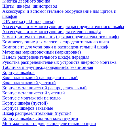
Кнопка дверного звонка
Щиты, шкафы, шинопровод
Аксессуары и вспомогательное оборудование для щитов и
шкафов
DIN-рейка (с Ω-профилем)
Аксессуары и комплектующие для распределительного шкафа
Аксессуары и комплектующие для сетевого шкафа
Замок (система закрывания) для распределительного шкафа
Комплектующие для малого распределительного щита
Компонент для установки в распределительный шкаф
Материал маркировочный (маркировка)
Панель распределительного шкафа передняя
Рукоятка распределительных устройств дверного монтажа
Табличка предупреждающая/информационная
Корпуса шкафов
Бокс пластиковый распределительный
Бокс пластиковый учетный
Корпус металлический распределительный
Корпус металлический учетный
Корпус с монтажной панелью
Корпус шкафа (пустой)
Корпуса шкафов заказные
Шкаф распределительный (пустой)
Корпуса шкафов сборной конструкции
Монтажная плата для распределительного щита