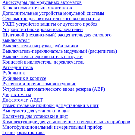
Аксессуары для модульных автоматов
Блок вспомогательных контактов
Дополнительные устройства модульной системы
Сервомотор для автоматического выключателя
УЗДП устройство защиты от дугового пробоя
Устройство блокировки выключателей
Шунтовой (независимый) расцепитель для силового
выключателя
Выключатели нагрузки, рубильники
Выключатель-переключатель модульный (расцепитель)
Выключатель-переключатель нагрузки
Концевой выключатель, переключатель
Разъединитель
Рубильник
Рубильник в корпусе
Рукоятки и прочие комплектующие
Устройства автоматического ввода резерва (АВР)
Дифавтоматы
Дифавтомат, АВДТ
Измерительные приборы для установки в щит
Амперметр для установки в щит
Вольтметр для установки в щит
Комплектующие для установочных измерительных приборов
Многофункциональный измерительный прибор
Трансформатор тока