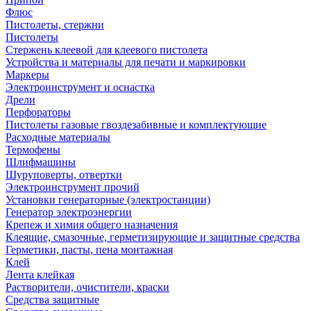
Флюс
Пистолеты, стержни
Пистолеты
Стержень клеевой для клеевого пистолета
Устройства и материалы для печати и маркировки
Маркеры
Электроинструмент и оснастка
Дрели
Перфораторы
Пистолеты газовые гвоздезабивные и комплектующие
Расходные материалы
Термофены
Шлифмашины
Шуруповерты, отвертки
Электроинструмент прочий
Установки генераторные (электростанции)
Генератор электроэнергии
Крепеж и химия общего назначения
Клеящие, смазочные, герметизирующие и защитные средства
Герметики, пасты, пена монтажная
Клей
Лента клейкая
Растворители, очистители, краски
Средства защитные