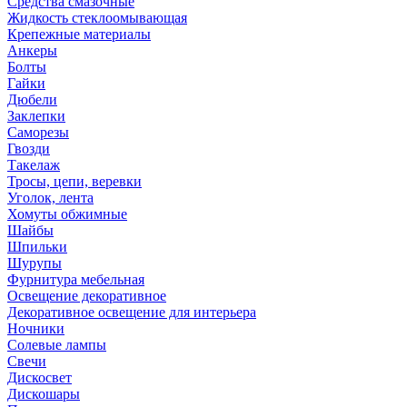
Средства смазочные
Жидкость стеклоомывающая
Крепежные материалы
Анкеры
Болты
Гайки
Дюбели
Заклепки
Саморезы
Гвозди
Такелаж
Тросы, цепи, веревки
Уголок, лента
Хомуты обжимные
Шайбы
Шпильки
Шурупы
Фурнитура мебельная
Освещение декоративное
Декоративное освещение для интерьера
Ночники
Солевые лампы
Свечи
Дискосвет
Дискошары