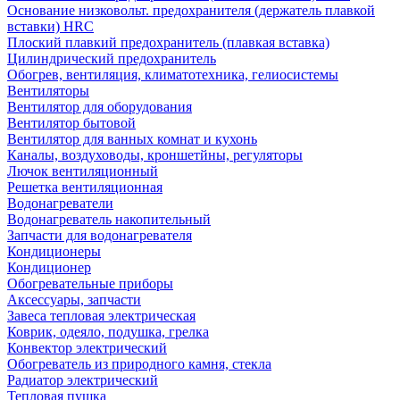
Основание низковольт. предохранителя (держатель плавкой
вставки) HRC
Плоский плавкий предохранитель (плавкая вставка)
Цилиндрический предохранитель
Обогрев, вентиляция, климатотехника, гелиосистемы
Вентиляторы
Вентилятор для оборудования
Вентилятор бытовой
Вентилятор для ванных комнат и кухонь
Каналы, воздуховоды, кроншетйны, регуляторы
Лючок вентиляционный
Решетка вентиляционная
Водонагреватели
Водонагреватель накопительный
Запчасти для водонагревателя
Кондиционеры
Кондиционер
Обогревательные приборы
Аксессуары, запчасти
Завеса тепловая электрическая
Коврик, одеяло, подушка, грелка
Конвектор электрический
Обогреватель из природного камня, стекла
Радиатор электрический
Тепловая пушка