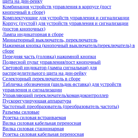
щита на дин-рейку
Комбинация устройств управления в корпусе (пост
кнопочный в сборе)
Комплектующие для устройств управления и сигнализации
Корпус (пустой) для устройств управления и сигнализации
(постов кнопочных)
Лампа индикаторная в сборе
Миниатюрный выключатель, переключатель
Нажимная кнопка (кнопочный выключатель/переключатель) в
сборе
Передняя часть (головка) нажимной кнопки
Подвесной пульт управления/пост кнопочный
Световой индикатор (лампа сигнальная) для
распределительного щита на дин-рейку
Селекторный переключатель в сборе
Табличка обозначения (шильдик-вставка) для устройств
управления и сигнализации
Управляющий переключатель/командоконтроллер
Пускорегулирующая аппаратура
Частотный преобразователь (преобразователь частоты)
Разъемы силовые
Розетка силовая встраиваемая
Вилка силовая кабельная переносная
Вилка силовая стационарная
Розетка силовая кабельная переносная