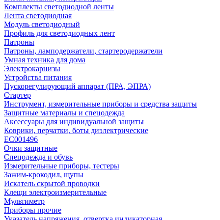
Комплекты светодиодной ленты
Лента светодиодная
Модуль светодиодный
Профиль для светодиодных лент
Патроны
Патроны, ламподержатели, стартеродержатели
Умная техника для дома
Электрокарнизы
Устройства питания
Пускорегулирующий аппарат (ПРА, ЭПРА)
Стартер
Инструмент, измерительные приборы и средства защиты
Защитные материалы и спецодежда
Аксессуары для индивидуальной защиты
Коврики, перчатки, боты диэлектрические
EC001496
Очки защитные
Спецодежда и обувь
Измерительные приборы, тестеры
Зажим-крокодил, щупы
Искатель скрытой проводки
Клещи электроизмерительные
Мультиметр
Приборы прочие
Указатель напряжения, отвертка индикаторная