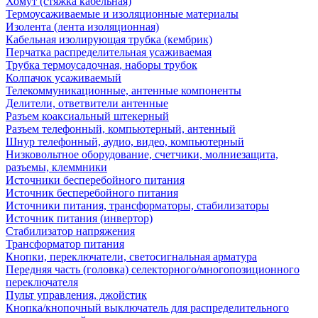
Хомут (стяжка кабельная)
Термоусаживаемые и изоляционные материалы
Изолента (лента изоляционная)
Кабельная изолирующая трубка (кембрик)
Перчатка распределительная усаживаемая
Трубка термоусадочная, наборы трубок
Колпачок усаживаемый
Телекоммуникационные, антенные компоненты
Делители, ответвители антенные
Разъем коаксиальный штекерный
Разъем телефонный, компьютерный, антенный
Шнур телефонный, аудио, видео, компьютерный
Низковольтное оборудование, счетчики, молниезащита,
разъемы, клеммники
Источники бесперебойного питания
Источник бесперебойного питания
Источники питания, трансформаторы, стабилизаторы
Источник питания (инвертор)
Стабилизатор напряжения
Трансформатор питания
Кнопки, переключатели, светосигнальная арматура
Передняя часть (головка) селекторного/многопозиционного
переключателя
Пульт управления, джойстик
Кнопка/кнопочный выключатель для распределительного