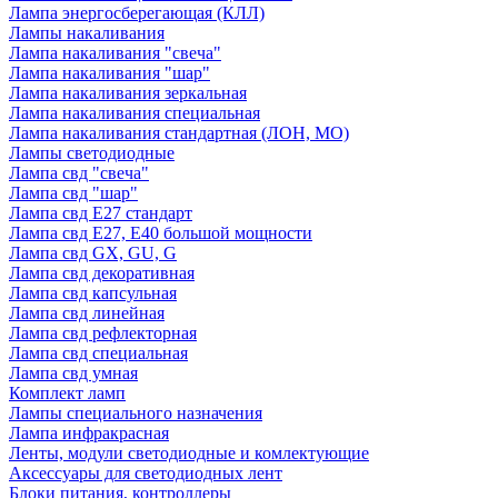
Лампа энергосберегающая (КЛЛ)
Лампы накаливания
Лампа накаливания "свеча"
Лампа накаливания "шар"
Лампа накаливания зеркальная
Лампа накаливания специальная
Лампа накаливания стандартная (ЛОН, МО)
Лампы светодиодные
Лампа свд "свеча"
Лампа свд "шар"
Лампа свд E27 стандарт
Лампа свд E27, Е40 большой мощности
Лампа свд GX, GU, G
Лампа свд декоративная
Лампа свд капсульная
Лампа свд линейная
Лампа свд рефлекторная
Лампа свд специальная
Лампа свд умная
Комплект ламп
Лампы специального назначения
Лампа инфракрасная
Ленты, модули светодиодные и комлектующие
Аксессуары для светодиодных лент
Блоки питания, контроллеры