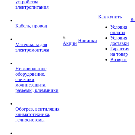
устройства
электропитания
Как купить
К
Кабель, провод
Условия
оплаты
Условия
Новинки
Акции
доставки
Материалы для
Гарантия
электромонтажа
на товар
Возврат
Низковольтное
оборудование,
счетчики,
молниезащита,
разъемы, клеммники
Обогрев, вентиляция,
климатотехника,
гелиосистемы