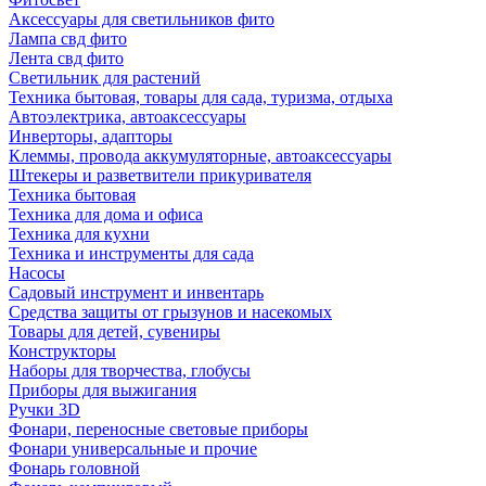
Аксессуары для светильников фито
Лампа свд фито
Лента свд фито
Светильник для растений
Техника бытовая, товары для сада, туризма, отдыха
Автоэлектрика, автоаксессуары
Инверторы, адапторы
Клеммы, провода аккумуляторные, автоаксессуары
Штекеры и разветвители прикуривателя
Техника бытовая
Техника для дома и офиса
Техника для кухни
Техника и инструменты для сада
Насосы
Садовый инструмент и инвентарь
Средства защиты от грызунов и насекомых
Товары для детей, сувениры
Конструкторы
Наборы для творчества, глобусы
Приборы для выжигания
Ручки 3D
Фонари, переносные световые приборы
Фонари универсальные и прочие
Фонарь головной