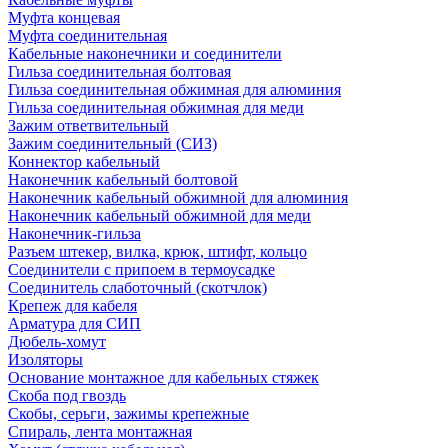
Муфта концевая
Муфта соединительная
Кабельные наконечники и соединители
Гильза соединительная болтовая
Гильза соединительная обжимная для алюминия
Гильза соединительная обжимная для меди
Зажим ответвительный
Зажим соединительный (СИЗ)
Коннектор кабельный
Наконечник кабельный болтовой
Наконечник кабельный обжимной для алюминия
Наконечник кабельный обжимной для меди
Наконечник-гильза
Разъем штекер, вилка, крюк, штифт, кольцо
Соединители с припоем в термоусадке
Соединитель слаботочный (скотчлок)
Крепеж для кабеля
Арматура для СИП
Дюбель-хомут
Изоляторы
Основание монтажное для кабельных стяжек
Скоба под гвоздь
Скобы, серьги, зажимы крепежные
Спираль, лента монтажная