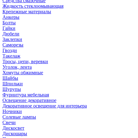
Средства смазочные
Жидкость стеклоомывающая
Крепежные материалы
Анкеры
Болты
Гайки
Дюбели
Заклепки
Саморезы
Гвозди
Такелаж
Тросы, цепи, веревки
Уголок, лента
Хомуты обжимные
Шайбы
Шпильки
Шурупы
Фурнитура мебельная
Освещение декоративное
Декоративное освещение для интерьера
Ночники
Солевые лампы
Свечи
Дискосвет
Дискошары