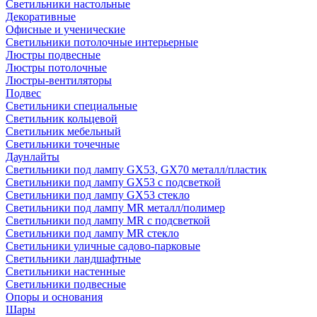
Светильники настольные
Декоративные
Офисные и ученические
Светильники потолочные интерьерные
Люстры подвесные
Люстры потолочные
Люстры-вентиляторы
Подвес
Светильники специальные
Светильник кольцевой
Светильник мебельный
Светильники точечные
Даунлайты
Светильники под лампу GX53, GX70 металл/пластик
Светильники под лампу GX53 с подсветкой
Светильники под лампу GX53 стекло
Светильники под лампу MR металл/полимер
Светильники под лампу MR с подсветкой
Светильники под лампу MR стекло
Светильники уличные садово-парковые
Светильники ландшафтные
Светильники настенные
Светильники подвесные
Опоры и основания
Шары