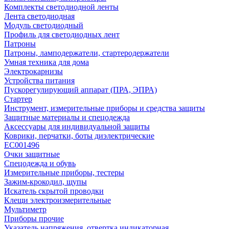
Комплекты светодиодной ленты
Лента светодиодная
Модуль светодиодный
Профиль для светодиодных лент
Патроны
Патроны, ламподержатели, стартеродержатели
Умная техника для дома
Электрокарнизы
Устройства питания
Пускорегулирующий аппарат (ПРА, ЭПРА)
Стартер
Инструмент, измерительные приборы и средства защиты
Защитные материалы и спецодежда
Аксессуары для индивидуальной защиты
Коврики, перчатки, боты диэлектрические
EC001496
Очки защитные
Спецодежда и обувь
Измерительные приборы, тестеры
Зажим-крокодил, щупы
Искатель скрытой проводки
Клещи электроизмерительные
Мультиметр
Приборы прочие
Указатель напряжения, отвертка индикаторная