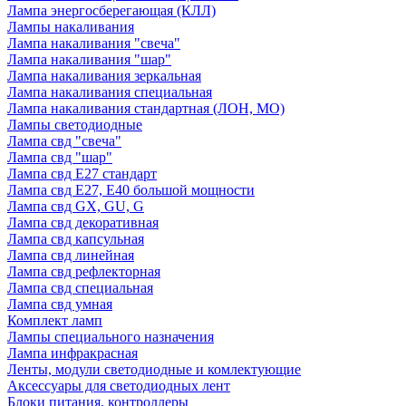
Лампа энергосберегающая (КЛЛ)
Лампы накаливания
Лампа накаливания "свеча"
Лампа накаливания "шар"
Лампа накаливания зеркальная
Лампа накаливания специальная
Лампа накаливания стандартная (ЛОН, МО)
Лампы светодиодные
Лампа свд "свеча"
Лампа свд "шар"
Лампа свд E27 стандарт
Лампа свд E27, Е40 большой мощности
Лампа свд GX, GU, G
Лампа свд декоративная
Лампа свд капсульная
Лампа свд линейная
Лампа свд рефлекторная
Лампа свд специальная
Лампа свд умная
Комплект ламп
Лампы специального назначения
Лампа инфракрасная
Ленты, модули светодиодные и комлектующие
Аксессуары для светодиодных лент
Блоки питания, контроллеры