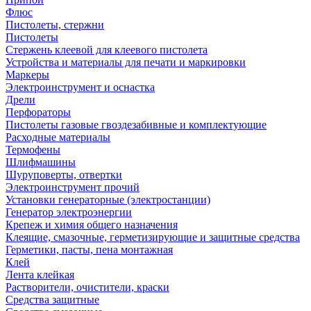
Флюс
Пистолеты, стержни
Пистолеты
Стержень клеевой для клеевого пистолета
Устройства и материалы для печати и маркировки
Маркеры
Электроинструмент и оснастка
Дрели
Перфораторы
Пистолеты газовые гвоздезабивные и комплектующие
Расходные материалы
Термофены
Шлифмашины
Шуруповерты, отвертки
Электроинструмент прочий
Установки генераторные (электростанции)
Генератор электроэнергии
Крепеж и химия общего назначения
Клеящие, смазочные, герметизирующие и защитные средства
Герметики, пасты, пена монтажная
Клей
Лента клейкая
Растворители, очистители, краски
Средства защитные