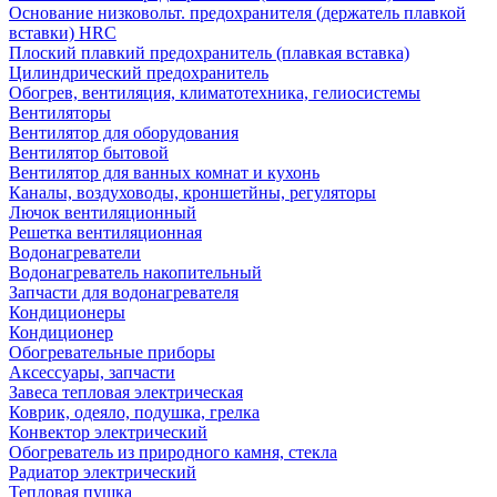
Основание низковольт. предохранителя (держатель плавкой
вставки) HRC
Плоский плавкий предохранитель (плавкая вставка)
Цилиндрический предохранитель
Обогрев, вентиляция, климатотехника, гелиосистемы
Вентиляторы
Вентилятор для оборудования
Вентилятор бытовой
Вентилятор для ванных комнат и кухонь
Каналы, воздуховоды, кроншетйны, регуляторы
Лючок вентиляционный
Решетка вентиляционная
Водонагреватели
Водонагреватель накопительный
Запчасти для водонагревателя
Кондиционеры
Кондиционер
Обогревательные приборы
Аксессуары, запчасти
Завеса тепловая электрическая
Коврик, одеяло, подушка, грелка
Конвектор электрический
Обогреватель из природного камня, стекла
Радиатор электрический
Тепловая пушка