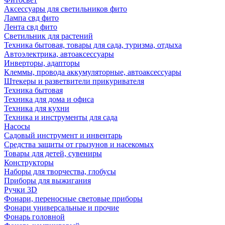
Аксессуары для светильников фито
Лампа свд фито
Лента свд фито
Светильник для растений
Техника бытовая, товары для сада, туризма, отдыха
Автоэлектрика, автоаксессуары
Инверторы, адапторы
Клеммы, провода аккумуляторные, автоаксессуары
Штекеры и разветвители прикуривателя
Техника бытовая
Техника для дома и офиса
Техника для кухни
Техника и инструменты для сада
Насосы
Садовый инструмент и инвентарь
Средства защиты от грызунов и насекомых
Товары для детей, сувениры
Конструкторы
Наборы для творчества, глобусы
Приборы для выжигания
Ручки 3D
Фонари, переносные световые приборы
Фонари универсальные и прочие
Фонарь головной