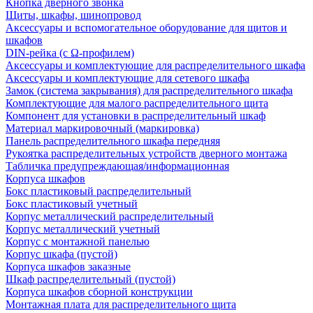
Кнопка дверного звонка
Щиты, шкафы, шинопровод
Аксессуары и вспомогательное оборудование для щитов и
шкафов
DIN-рейка (с Ω-профилем)
Аксессуары и комплектующие для распределительного шкафа
Аксессуары и комплектующие для сетевого шкафа
Замок (система закрывания) для распределительного шкафа
Комплектующие для малого распределительного щита
Компонент для установки в распределительный шкаф
Материал маркировочный (маркировка)
Панель распределительного шкафа передняя
Рукоятка распределительных устройств дверного монтажа
Табличка предупреждающая/информационная
Корпуса шкафов
Бокс пластиковый распределительный
Бокс пластиковый учетный
Корпус металлический распределительный
Корпус металлический учетный
Корпус с монтажной панелью
Корпус шкафа (пустой)
Корпуса шкафов заказные
Шкаф распределительный (пустой)
Корпуса шкафов сборной конструкции
Монтажная плата для распределительного щита