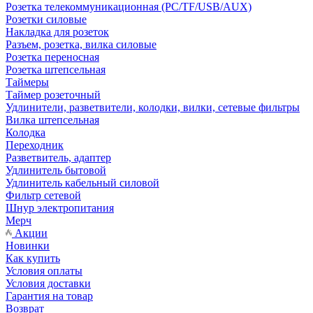
Розетка телекоммуникационная (PC/TF/USB/AUX)
Розетки силовые
Накладка для розеток
Разъем, розетка, вилка силовые
Розетка переносная
Розетка штепсельная
Таймеры
Таймер розеточный
Удлинители, разветвители, колодки, вилки, сетевые фильтры
Вилка штепсельная
Колодка
Переходник
Разветвитель, адаптер
Удлинитель бытовой
Удлинитель кабельный силовой
Фильтр сетевой
Шнур электропитания
Мерч
Акции
Новинки
Как купить
Условия оплаты
Условия доставки
Гарантия на товар
Возврат