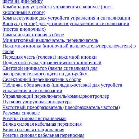
щита на дин-рейку
Комбинация устройств управления в корпусе (пост
кнопочный в сборе)
Комплектующие для устройств управления и сигнализации
Корпус (пустой) для устройств управления и сигнализации
(постов кнопочных)
Лампа индикаторная в сборе
Миниатюрный выключатель, переключатель
Нажимная кнопка (кнопочный выключатель/переключатель) в
сборе
Передняя часть (головка) нажимной кнопки
Подвесной пульт управления/пост кнопочный
Световой индикатор (лампа сигнальная) для
распределительного щита на дин-рейку
Селекторный переключатель в сборе
Табличка обозначения (шильдик-вставка) для устройств
управления и сигнализации
Управляющий переключатель/командоконтроллер
Пускорегулирующая аппаратура
Частотный преобразователь (преобразователь частоты)
Разъемы силовые
Розетка силовая встраиваемая
Вилка силовая кабельная переносная
Вилка силовая стационарная
Розетка силовая кабельная переносная