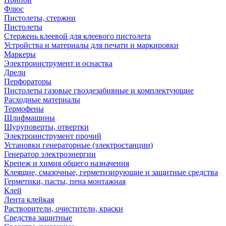
Флюс
Пистолеты, стержни
Пистолеты
Стержень клеевой для клеевого пистолета
Устройства и материалы для печати и маркировки
Маркеры
Электроинструмент и оснастка
Дрели
Перфораторы
Пистолеты газовые гвоздезабивные и комплектующие
Расходные материалы
Термофены
Шлифмашины
Шуруповерты, отвертки
Электроинструмент прочий
Установки генераторные (электростанции)
Генератор электроэнергии
Крепеж и химия общего назначения
Клеящие, смазочные, герметизирующие и защитные средства
Герметики, пасты, пена монтажная
Клей
Лента клейкая
Растворители, очистители, краски
Средства защитные