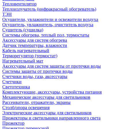
Тепловентилятор
Теплоизлучатель (инфракрасный обогреватель)
ТЭН
Осушители, увлажнители и освежители воздуха
Осушитель, увлажнитель, очиститель воздуха
Сушитель (сушилка)
Системы обогрева, теплый пол, термостаты
Аксессуары для систем обогрева
Датчик температуры, влажности
Кабель нагревательный
Терморегулятор (термостат)
Нагревательный мат
Аксессуары для систем защиты от протечки воды
Системы защиты от протечки воды
Счетчики воды, газа, аксессуары
Счетчики
Светотехника
Комплектующие, аксессуары, устройства питания
Механические аксессуары для светильников
Рассеиватели, отражатели, экраны
Столб/опора освещения
Электрические аксессуары для светильников
Прожекторы и светильники направленного света
Прожектор
Прожектор переносной