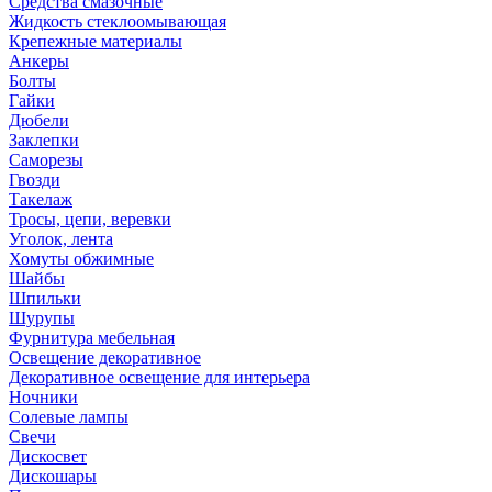
Средства смазочные
Жидкость стеклоомывающая
Крепежные материалы
Анкеры
Болты
Гайки
Дюбели
Заклепки
Саморезы
Гвозди
Такелаж
Тросы, цепи, веревки
Уголок, лента
Хомуты обжимные
Шайбы
Шпильки
Шурупы
Фурнитура мебельная
Освещение декоративное
Декоративное освещение для интерьера
Ночники
Солевые лампы
Свечи
Дискосвет
Дискошары