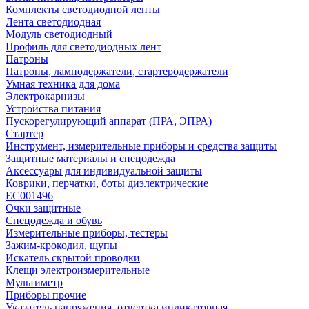
Комплекты светодиодной ленты
Лента светодиодная
Модуль светодиодный
Профиль для светодиодных лент
Патроны
Патроны, ламподержатели, стартеродержатели
Умная техника для дома
Электрокарнизы
Устройства питания
Пускорегулирующий аппарат (ПРА, ЭПРА)
Стартер
Инструмент, измерительные приборы и средства защиты
Защитные материалы и спецодежда
Аксессуары для индивидуальной защиты
Коврики, перчатки, боты диэлектрические
EC001496
Очки защитные
Спецодежда и обувь
Измерительные приборы, тестеры
Зажим-крокодил, щупы
Искатель скрытой проводки
Клещи электроизмерительные
Мультиметр
Приборы прочие
Указатель напряжения, отвертка индикаторная