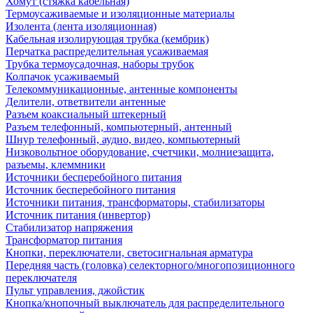
Хомут (стяжка кабельная)
Термоусаживаемые и изоляционные материалы
Изолента (лента изоляционная)
Кабельная изолирующая трубка (кембрик)
Перчатка распределительная усаживаемая
Трубка термоусадочная, наборы трубок
Колпачок усаживаемый
Телекоммуникационные, антенные компоненты
Делители, ответвители антенные
Разъем коаксиальный штекерный
Разъем телефонный, компьютерный, антенный
Шнур телефонный, аудио, видео, компьютерный
Низковольтное оборудование, счетчики, молниезащита,
разъемы, клеммники
Источники бесперебойного питания
Источник бесперебойного питания
Источники питания, трансформаторы, стабилизаторы
Источник питания (инвертор)
Стабилизатор напряжения
Трансформатор питания
Кнопки, переключатели, светосигнальная арматура
Передняя часть (головка) селекторного/многопозиционного
переключателя
Пульт управления, джойстик
Кнопка/кнопочный выключатель для распределительного