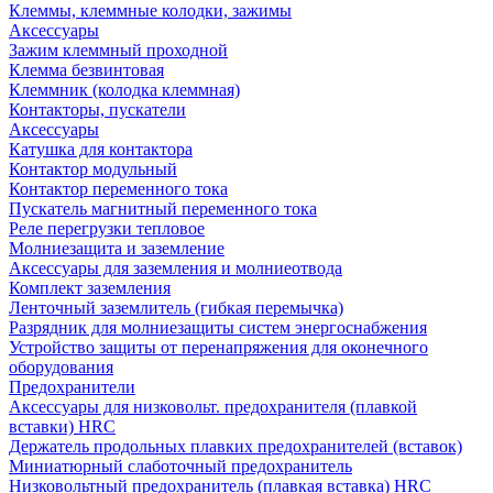
Клеммы, клеммные колодки, зажимы
Аксессуары
Зажим клеммный проходной
Клемма безвинтовая
Клеммник (колодка клеммная)
Контакторы, пускатели
Аксессуары
Катушка для контактора
Контактор модульный
Контактор переменного тока
Пускатель магнитный переменного тока
Реле перегрузки тепловое
Молниезащита и заземление
Аксессуары для заземления и молниеотвода
Комплект заземления
Ленточный заземлитель (гибкая перемычка)
Разрядник для молниезащиты систем энергоснабжения
Устройство защиты от перенапряжения для оконечного
оборудования
Предохранители
Аксессуары для низковольт. предохранителя (плавкой
вставки) HRC
Держатель продольных плавких предохранителей (вставок)
Миниатюрный слаботочный предохранитель
Низковольтный предохранитель (плавкая вставка) HRC