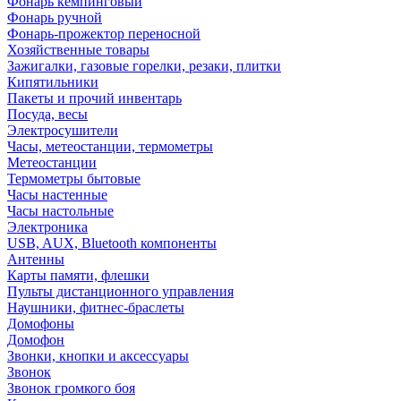
Фонарь кемпинговый
Фонарь ручной
Фонарь-прожектор переносной
Хозяйственные товары
Зажигалки, газовые горелки, резаки, плитки
Кипятильники
Пакеты и прочий инвентарь
Посуда, весы
Электросушители
Часы, метеостанции, термометры
Метеостанции
Термометры бытовые
Часы настенные
Часы настольные
Электроника
USB, AUX, Bluetooth компоненты
Антенны
Карты памяти, флешки
Пульты дистанционного управления
Наушники, фитнес-браслеты
Домофоны
Домофон
Звонки, кнопки и аксессуары
Звонок
Звонок громкого боя