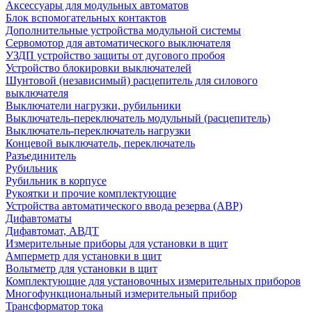
Аксессуары для модульных автоматов
Блок вспомогательных контактов
Дополнительные устройства модульной системы
Сервомотор для автоматического выключателя
УЗДП устройство защиты от дугового пробоя
Устройство блокировки выключателей
Шунтовой (независимый) расцепитель для силового
выключателя
Выключатели нагрузки, рубильники
Выключатель-переключатель модульный (расцепитель)
Выключатель-переключатель нагрузки
Концевой выключатель, переключатель
Разъединитель
Рубильник
Рубильник в корпусе
Рукоятки и прочие комплектующие
Устройства автоматического ввода резерва (АВР)
Дифавтоматы
Дифавтомат, АВДТ
Измерительные приборы для установки в щит
Амперметр для установки в щит
Вольтметр для установки в щит
Комплектующие для установочных измерительных приборов
Многофункциональный измерительный прибор
Трансформатор тока