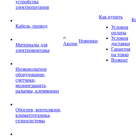
устройства
электропитания
Как купить
К
Кабель, провод
Условия
оплаты
Условия
Новинки
Акции
доставки
Материалы для
Гарантия
электромонтажа
на товар
Возврат
Низковольтное
оборудование,
счетчики,
молниезащита,
разъемы, клеммники
Обогрев, вентиляция,
климатотехника,
гелиосистемы