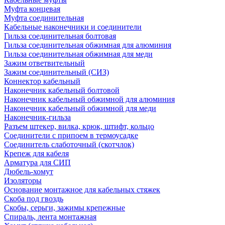
Муфта концевая
Муфта соединительная
Кабельные наконечники и соединители
Гильза соединительная болтовая
Гильза соединительная обжимная для алюминия
Гильза соединительная обжимная для меди
Зажим ответвительный
Зажим соединительный (СИЗ)
Коннектор кабельный
Наконечник кабельный болтовой
Наконечник кабельный обжимной для алюминия
Наконечник кабельный обжимной для меди
Наконечник-гильза
Разъем штекер, вилка, крюк, штифт, кольцо
Соединители с припоем в термоусадке
Соединитель слаботочный (скотчлок)
Крепеж для кабеля
Арматура для СИП
Дюбель-хомут
Изоляторы
Основание монтажное для кабельных стяжек
Скоба под гвоздь
Скобы, серьги, зажимы крепежные
Спираль, лента монтажная