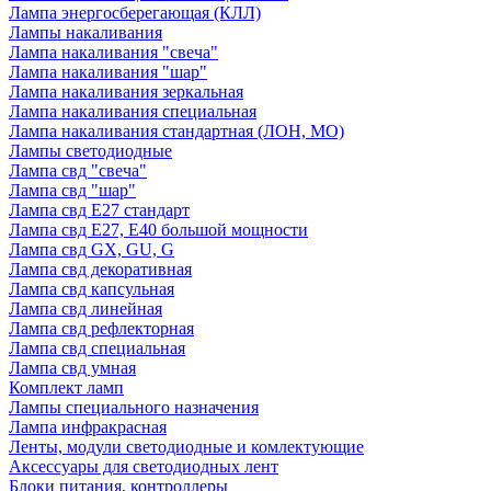
Лампа энергосберегающая (КЛЛ)
Лампы накаливания
Лампа накаливания "свеча"
Лампа накаливания "шар"
Лампа накаливания зеркальная
Лампа накаливания специальная
Лампа накаливания стандартная (ЛОН, МО)
Лампы светодиодные
Лампа свд "свеча"
Лампа свд "шар"
Лампа свд E27 стандарт
Лампа свд E27, Е40 большой мощности
Лампа свд GX, GU, G
Лампа свд декоративная
Лампа свд капсульная
Лампа свд линейная
Лампа свд рефлекторная
Лампа свд специальная
Лампа свд умная
Комплект ламп
Лампы специального назначения
Лампа инфракрасная
Ленты, модули светодиодные и комлектующие
Аксессуары для светодиодных лент
Блоки питания, контроллеры