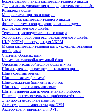
Боковая/задняя панель распределительного шкафа
Дверь/панель управления распределительного шкафа
Комплектующие
Микроклимат щитов и шкафов
Вентилятор распределительного шкафа
Фильтр системы кондиционирования воздуха
распределительного шкафа
Термостат распределительного шкафа
Устройство подогрева распределительного шкафа
НКУ, УКРМ, аксессуары для УКРМ
Малый распределительный щит, укомплектованный
приборами
Системы сборных шин
Клеммник силовой/клеммный блок
Опорный изолятор/изолирующая втулка
Шина нулевая для распределительного щита
Шина соединительная
Шинный зажим (клемма)
Шинодержатель (шинный изолятор)
Шины медные и алюминиевые
Щиты и панели для измерительных приборов
Панель для измерительных приборов/счётчиков
Электроустановочные изделия
Аксессуары и компоненты для ЭУИ
Аксессуары и запчасти для ЭУИ