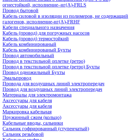
огнестойкий, исполнение–нг(А)-FRLS
Провод бытовой
Кабель силовой в изоляции из полимеров, не содержащий
галогенов, исполнение-нг(А)-FRHF
Кабели специального назначения
Кабель (провод) для погружных насосов
Кабель (провод) термостойкий
Кабель комбинированый
Кабель комбинированый Бухты
Провод автомобильный
Провод в текстильной оплетке (ретро)
Провод в текстильной оплетке (ретро) Бухты
Провод одножильный Бухты
Эмальпровод
Провода для воздушных линий электропередач
Провод для воздушных линий электропередач
Материалы для электромонтажа
Аксессуары для кабеля
Аксессуары для кабеля
Маркировка кабельная
Пружинный сжим (кольцо)
Кабельные вводы, сальники
Сальник гофрированный (ступенчатый)
Сальник резьбовой
Кабельные муфты