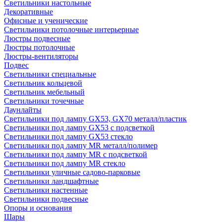
Светильники настольные
Декоративные
Офисные и ученические
Светильники потолочные интерьерные
Люстры подвесные
Люстры потолочные
Люстры-вентиляторы
Подвес
Светильники специальные
Светильник кольцевой
Светильник мебельный
Светильники точечные
Даунлайты
Светильники под лампу GX53, GX70 металл/пластик
Светильники под лампу GX53 с подсветкой
Светильники под лампу GX53 стекло
Светильники под лампу MR металл/полимер
Светильники под лампу MR с подсветкой
Светильники под лампу MR стекло
Светильники уличные садово-парковые
Светильники ландшафтные
Светильники настенные
Светильники подвесные
Опоры и основания
Шары