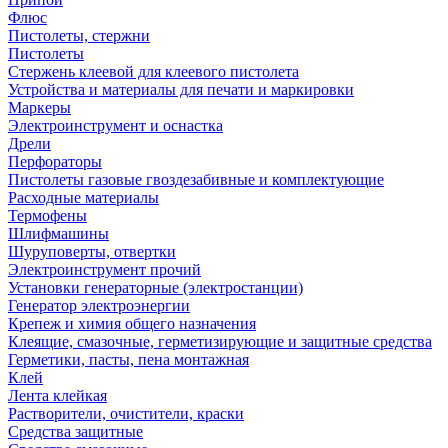
Флюс
Пистолеты, стержни
Пистолеты
Стержень клеевой для клеевого пистолета
Устройства и материалы для печати и маркировки
Маркеры
Электроинструмент и оснастка
Дрели
Перфораторы
Пистолеты газовые гвоздезабивные и комплектующие
Расходные материалы
Термофены
Шлифмашины
Шуруповерты, отвертки
Электроинструмент прочий
Установки генераторные (электростанции)
Генератор электроэнергии
Крепеж и химия общего назначения
Клеящие, смазочные, герметизирующие и защитные средства
Герметики, пасты, пена монтажная
Клей
Лента клейкая
Растворители, очистители, краски
Средства защитные