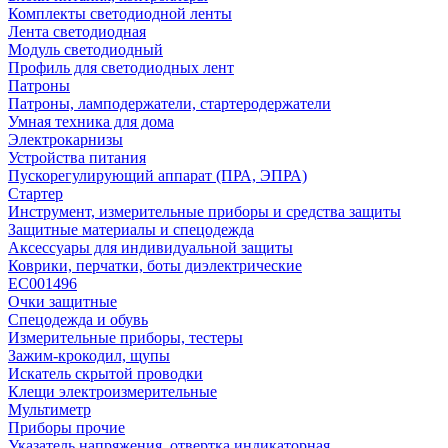
Комплекты светодиодной ленты
Лента светодиодная
Модуль светодиодный
Профиль для светодиодных лент
Патроны
Патроны, ламподержатели, стартеродержатели
Умная техника для дома
Электрокарнизы
Устройства питания
Пускорегулирующий аппарат (ПРА, ЭПРА)
Стартер
Инструмент, измерительные приборы и средства защиты
Защитные материалы и спецодежда
Аксессуары для индивидуальной защиты
Коврики, перчатки, боты диэлектрические
EC001496
Очки защитные
Спецодежда и обувь
Измерительные приборы, тестеры
Зажим-крокодил, щупы
Искатель скрытой проводки
Клещи электроизмерительные
Мультиметр
Приборы прочие
Указатель напряжения, отвертка индикаторная