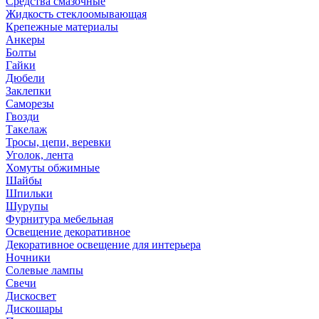
Средства смазочные
Жидкость стеклоомывающая
Крепежные материалы
Анкеры
Болты
Гайки
Дюбели
Заклепки
Саморезы
Гвозди
Такелаж
Тросы, цепи, веревки
Уголок, лента
Хомуты обжимные
Шайбы
Шпильки
Шурупы
Фурнитура мебельная
Освещение декоративное
Декоративное освещение для интерьера
Ночники
Солевые лампы
Свечи
Дискосвет
Дискошары