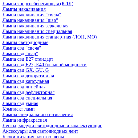
Лампа энергосберегающая (КЛЛ)
Лампы накаливания
Лампа накаливания "свеча"
Лампа накаливания "шар"
Лампа накаливания зеркальная
Лампа накаливания специальная
Лампа накаливания стандартная (ЛОН, МО)
Лампы светодиодные
Лампа свд "свеча"
Лампа свд "шар"
Лампа свд E27 стандарт
Лампа свд E27, Е40 большой мощности
Лампа свд GX, GU, G
Лампа свд декоративная
Лампа свд капсульная
Лампа свд линейная
Лампа свд рефлекторная
Лампа свд специальная
Лампа свд умная
Комплект ламп
Лампы специального назначения
Лампа инфракрасная
Ленты, модули светодиодные и комлектующие
Аксессуары для светодиодных лент
Блоки питания, контроллеры