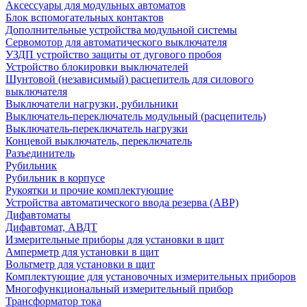
Аксессуары для модульных автоматов
Блок вспомогательных контактов
Дополнительные устройства модульной системы
Сервомотор для автоматического выключателя
УЗДП устройство защиты от дугового пробоя
Устройство блокировки выключателей
Шунтовой (независимый) расцепитель для силового
выключателя
Выключатели нагрузки, рубильники
Выключатель-переключатель модульный (расцепитель)
Выключатель-переключатель нагрузки
Концевой выключатель, переключатель
Разъединитель
Рубильник
Рубильник в корпусе
Рукоятки и прочие комплектующие
Устройства автоматического ввода резерва (АВР)
Дифавтоматы
Дифавтомат, АВДТ
Измерительные приборы для установки в щит
Амперметр для установки в щит
Вольтметр для установки в щит
Комплектующие для установочных измерительных приборов
Многофункциональный измерительный прибор
Трансформатор тока