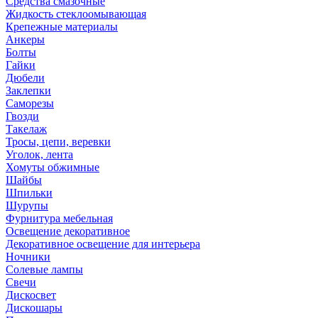
Средства смазочные
Жидкость стеклоомывающая
Крепежные материалы
Анкеры
Болты
Гайки
Дюбели
Заклепки
Саморезы
Гвозди
Такелаж
Тросы, цепи, веревки
Уголок, лента
Хомуты обжимные
Шайбы
Шпильки
Шурупы
Фурнитура мебельная
Освещение декоративное
Декоративное освещение для интерьера
Ночники
Солевые лампы
Свечи
Дискосвет
Дискошары