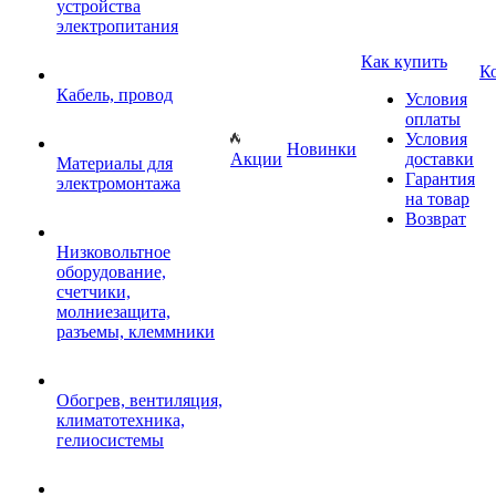
устройства
электропитания
Как купить
К
Кабель, провод
Условия
оплаты
Условия
Новинки
Акции
доставки
Материалы для
Гарантия
электромонтажа
на товар
Возврат
Низковольтное
оборудование,
счетчики,
молниезащита,
разъемы, клеммники
Обогрев, вентиляция,
климатотехника,
гелиосистемы