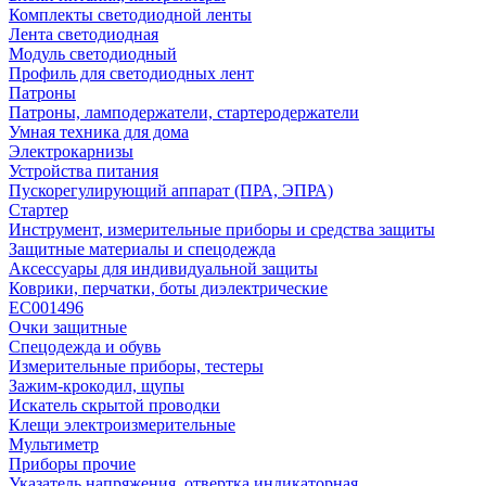
Комплекты светодиодной ленты
Лента светодиодная
Модуль светодиодный
Профиль для светодиодных лент
Патроны
Патроны, ламподержатели, стартеродержатели
Умная техника для дома
Электрокарнизы
Устройства питания
Пускорегулирующий аппарат (ПРА, ЭПРА)
Стартер
Инструмент, измерительные приборы и средства защиты
Защитные материалы и спецодежда
Аксессуары для индивидуальной защиты
Коврики, перчатки, боты диэлектрические
EC001496
Очки защитные
Спецодежда и обувь
Измерительные приборы, тестеры
Зажим-крокодил, щупы
Искатель скрытой проводки
Клещи электроизмерительные
Мультиметр
Приборы прочие
Указатель напряжения, отвертка индикаторная