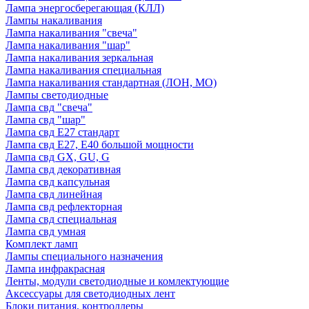
Лампа энергосберегающая (КЛЛ)
Лампы накаливания
Лампа накаливания "свеча"
Лампа накаливания "шар"
Лампа накаливания зеркальная
Лампа накаливания специальная
Лампа накаливания стандартная (ЛОН, МО)
Лампы светодиодные
Лампа свд "свеча"
Лампа свд "шар"
Лампа свд E27 стандарт
Лампа свд E27, Е40 большой мощности
Лампа свд GX, GU, G
Лампа свд декоративная
Лампа свд капсульная
Лампа свд линейная
Лампа свд рефлекторная
Лампа свд специальная
Лампа свд умная
Комплект ламп
Лампы специального назначения
Лампа инфракрасная
Ленты, модули светодиодные и комлектующие
Аксессуары для светодиодных лент
Блоки питания, контроллеры