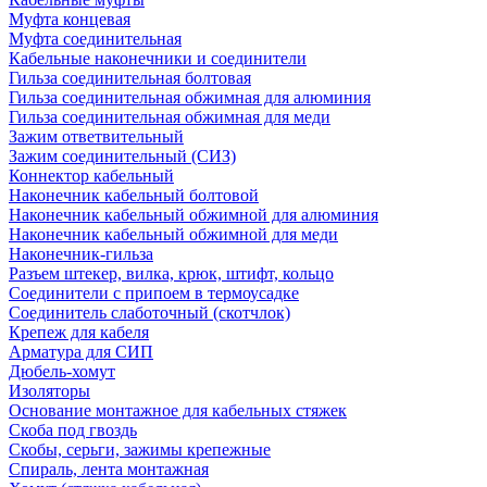
Муфта концевая
Муфта соединительная
Кабельные наконечники и соединители
Гильза соединительная болтовая
Гильза соединительная обжимная для алюминия
Гильза соединительная обжимная для меди
Зажим ответвительный
Зажим соединительный (СИЗ)
Коннектор кабельный
Наконечник кабельный болтовой
Наконечник кабельный обжимной для алюминия
Наконечник кабельный обжимной для меди
Наконечник-гильза
Разъем штекер, вилка, крюк, штифт, кольцо
Соединители с припоем в термоусадке
Соединитель слаботочный (скотчлок)
Крепеж для кабеля
Арматура для СИП
Дюбель-хомут
Изоляторы
Основание монтажное для кабельных стяжек
Скоба под гвоздь
Скобы, серьги, зажимы крепежные
Спираль, лента монтажная