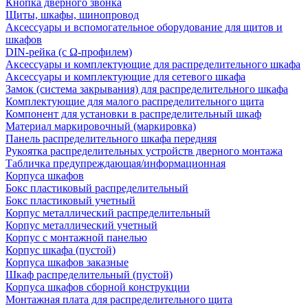
Кнопка дверного звонка
Щиты, шкафы, шинопровод
Аксессуары и вспомогательное оборудование для щитов и
шкафов
DIN-рейка (с Ω-профилем)
Аксессуары и комплектующие для распределительного шкафа
Аксессуары и комплектующие для сетевого шкафа
Замок (система закрывания) для распределительного шкафа
Комплектующие для малого распределительного щита
Компонент для установки в распределительный шкаф
Материал маркировочный (маркировка)
Панель распределительного шкафа передняя
Рукоятка распределительных устройств дверного монтажа
Табличка предупреждающая/информационная
Корпуса шкафов
Бокс пластиковый распределительный
Бокс пластиковый учетный
Корпус металлический распределительный
Корпус металлический учетный
Корпус с монтажной панелью
Корпус шкафа (пустой)
Корпуса шкафов заказные
Шкаф распределительный (пустой)
Корпуса шкафов сборной конструкции
Монтажная плата для распределительного щита