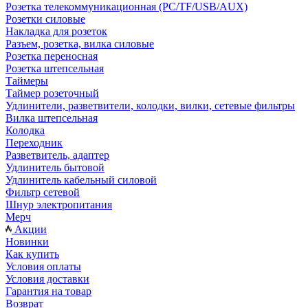
Розетка телекоммуникационная (PC/TF/USB/AUX)
Розетки силовые
Накладка для розеток
Разъем, розетка, вилка силовые
Розетка переносная
Розетка штепсельная
Таймеры
Таймер розеточный
Удлинители, разветвители, колодки, вилки, сетевые фильтры
Вилка штепсельная
Колодка
Переходник
Разветвитель, адаптер
Удлинитель бытовой
Удлинитель кабельный силовой
Фильтр сетевой
Шнур электропитания
Мерч
Акции
Новинки
Как купить
Условия оплаты
Условия доставки
Гарантия на товар
Возврат