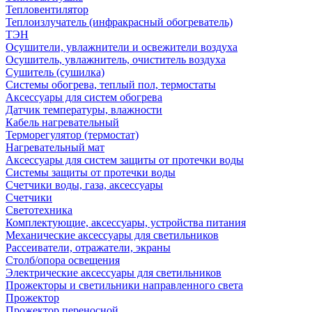
Тепловентилятор
Теплоизлучатель (инфракрасный обогреватель)
ТЭН
Осушители, увлажнители и освежители воздуха
Осушитель, увлажнитель, очиститель воздуха
Сушитель (сушилка)
Системы обогрева, теплый пол, термостаты
Аксессуары для систем обогрева
Датчик температуры, влажности
Кабель нагревательный
Терморегулятор (термостат)
Нагревательный мат
Аксессуары для систем защиты от протечки воды
Системы защиты от протечки воды
Счетчики воды, газа, аксессуары
Счетчики
Светотехника
Комплектующие, аксессуары, устройства питания
Механические аксессуары для светильников
Рассеиватели, отражатели, экраны
Столб/опора освещения
Электрические аксессуары для светильников
Прожекторы и светильники направленного света
Прожектор
Прожектор переносной