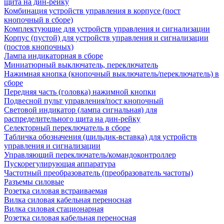
щита на дин-рейку
Комбинация устройств управления в корпусе (пост
кнопочный в сборе)
Комплектующие для устройств управления и сигнализации
Корпус (пустой) для устройств управления и сигнализации
(постов кнопочных)
Лампа индикаторная в сборе
Миниатюрный выключатель, переключатель
Нажимная кнопка (кнопочный выключатель/переключатель) в
сборе
Передняя часть (головка) нажимной кнопки
Подвесной пульт управления/пост кнопочный
Световой индикатор (лампа сигнальная) для
распределительного щита на дин-рейку
Селекторный переключатель в сборе
Табличка обозначения (шильдик-вставка) для устройств
управления и сигнализации
Управляющий переключатель/командоконтроллер
Пускорегулирующая аппаратура
Частотный преобразователь (преобразователь частоты)
Разъемы силовые
Розетка силовая встраиваемая
Вилка силовая кабельная переносная
Вилка силовая стационарная
Розетка силовая кабельная переносная