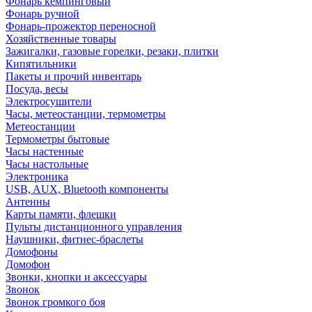
Фонарь кемпинговый
Фонарь ручной
Фонарь-прожектор переносной
Хозяйственные товары
Зажигалки, газовые горелки, резаки, плитки
Кипятильники
Пакеты и прочий инвентарь
Посуда, весы
Электросушители
Часы, метеостанции, термометры
Метеостанции
Термометры бытовые
Часы настенные
Часы настольные
Электроника
USB, AUX, Bluetooth компоненты
Антенны
Карты памяти, флешки
Пульты дистанционного управления
Наушники, фитнес-браслеты
Домофоны
Домофон
Звонки, кнопки и аксессуары
Звонок
Звонок громкого боя