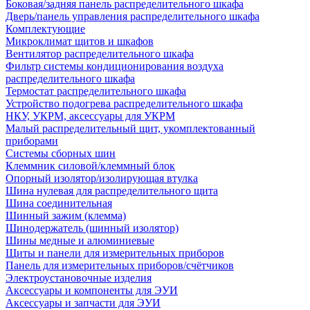
Боковая/задняя панель распределительного шкафа
Дверь/панель управления распределительного шкафа
Комплектующие
Микроклимат щитов и шкафов
Вентилятор распределительного шкафа
Фильтр системы кондиционирования воздуха
распределительного шкафа
Термостат распределительного шкафа
Устройство подогрева распределительного шкафа
НКУ, УКРМ, аксессуары для УКРМ
Малый распределительный щит, укомплектованный
приборами
Системы сборных шин
Клеммник силовой/клеммный блок
Опорный изолятор/изолирующая втулка
Шина нулевая для распределительного щита
Шина соединительная
Шинный зажим (клемма)
Шинодержатель (шинный изолятор)
Шины медные и алюминиевые
Щиты и панели для измерительных приборов
Панель для измерительных приборов/счётчиков
Электроустановочные изделия
Аксессуары и компоненты для ЭУИ
Аксессуары и запчасти для ЭУИ