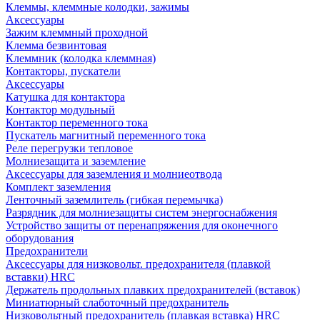
Клеммы, клеммные колодки, зажимы
Аксессуары
Зажим клеммный проходной
Клемма безвинтовая
Клеммник (колодка клеммная)
Контакторы, пускатели
Аксессуары
Катушка для контактора
Контактор модульный
Контактор переменного тока
Пускатель магнитный переменного тока
Реле перегрузки тепловое
Молниезащита и заземление
Аксессуары для заземления и молниеотвода
Комплект заземления
Ленточный заземлитель (гибкая перемычка)
Разрядник для молниезащиты систем энергоснабжения
Устройство защиты от перенапряжения для оконечного
оборудования
Предохранители
Аксессуары для низковольт. предохранителя (плавкой
вставки) HRC
Держатель продольных плавких предохранителей (вставок)
Миниатюрный слаботочный предохранитель
Низковольтный предохранитель (плавкая вставка) HRC