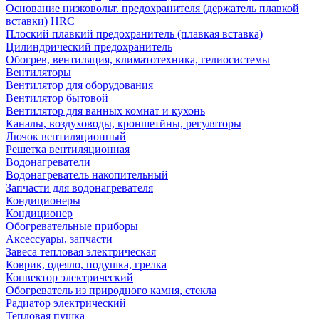
Основание низковольт. предохранителя (держатель плавкой
вставки) HRC
Плоский плавкий предохранитель (плавкая вставка)
Цилиндрический предохранитель
Обогрев, вентиляция, климатотехника, гелиосистемы
Вентиляторы
Вентилятор для оборудования
Вентилятор бытовой
Вентилятор для ванных комнат и кухонь
Каналы, воздуховоды, кроншетйны, регуляторы
Лючок вентиляционный
Решетка вентиляционная
Водонагреватели
Водонагреватель накопительный
Запчасти для водонагревателя
Кондиционеры
Кондиционер
Обогревательные приборы
Аксессуары, запчасти
Завеса тепловая электрическая
Коврик, одеяло, подушка, грелка
Конвектор электрический
Обогреватель из природного камня, стекла
Радиатор электрический
Тепловая пушка