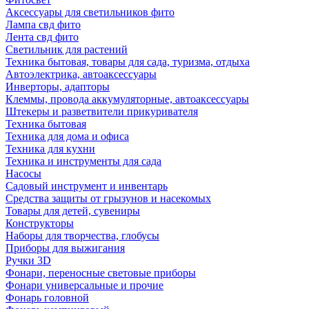
Аксессуары для светильников фито
Лампа свд фито
Лента свд фито
Светильник для растений
Техника бытовая, товары для сада, туризма, отдыха
Автоэлектрика, автоаксессуары
Инверторы, адапторы
Клеммы, провода аккумуляторные, автоаксессуары
Штекеры и разветвители прикуривателя
Техника бытовая
Техника для дома и офиса
Техника для кухни
Техника и инструменты для сада
Насосы
Садовый инструмент и инвентарь
Средства защиты от грызунов и насекомых
Товары для детей, сувениры
Конструкторы
Наборы для творчества, глобусы
Приборы для выжигания
Ручки 3D
Фонари, переносные световые приборы
Фонари универсальные и прочие
Фонарь головной