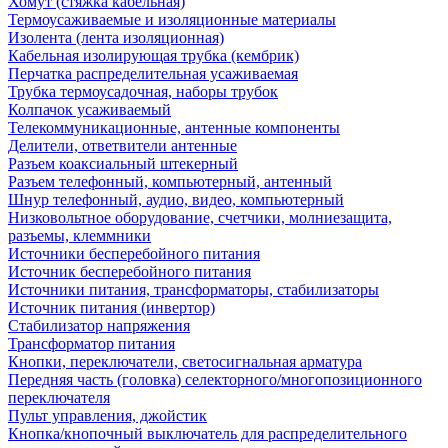
Хомут (стяжка кабельная)
Термоусаживаемые и изоляционные материалы
Изолента (лента изоляционная)
Кабельная изолирующая трубка (кембрик)
Перчатка распределительная усаживаемая
Трубка термоусадочная, наборы трубок
Колпачок усаживаемый
Телекоммуникационные, антенные компоненты
Делители, ответвители антенные
Разъем коаксиальный штекерный
Разъем телефонный, компьютерный, антенный
Шнур телефонный, аудио, видео, компьютерный
Низковольтное оборудование, счетчики, молниезащита,
разъемы, клеммники
Источники бесперебойного питания
Источник бесперебойного питания
Источники питания, трансформаторы, стабилизаторы
Источник питания (инвертор)
Стабилизатор напряжения
Трансформатор питания
Кнопки, переключатели, светосигнальная арматура
Передняя часть (головка) селекторного/многопозиционного
переключателя
Пульт управления, джойстик
Кнопка/кнопочный выключатель для распределительного