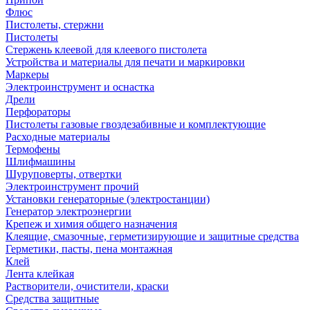
Флюс
Пистолеты, стержни
Пистолеты
Стержень клеевой для клеевого пистолета
Устройства и материалы для печати и маркировки
Маркеры
Электроинструмент и оснастка
Дрели
Перфораторы
Пистолеты газовые гвоздезабивные и комплектующие
Расходные материалы
Термофены
Шлифмашины
Шуруповерты, отвертки
Электроинструмент прочий
Установки генераторные (электростанции)
Генератор электроэнергии
Крепеж и химия общего назначения
Клеящие, смазочные, герметизирующие и защитные средства
Герметики, пасты, пена монтажная
Клей
Лента клейкая
Растворители, очистители, краски
Средства защитные