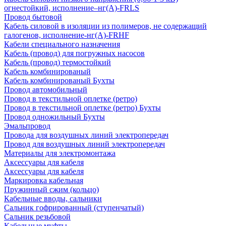
огнестойкий, исполнение–нг(А)-FRLS
Провод бытовой
Кабель силовой в изоляции из полимеров, не содержащий
галогенов, исполнение-нг(А)-FRHF
Кабели специального назначения
Кабель (провод) для погружных насосов
Кабель (провод) термостойкий
Кабель комбинированый
Кабель комбинированый Бухты
Провод автомобильный
Провод в текстильной оплетке (ретро)
Провод в текстильной оплетке (ретро) Бухты
Провод одножильный Бухты
Эмальпровод
Провода для воздушных линий электропередач
Провод для воздушных линий электропередач
Материалы для электромонтажа
Аксессуары для кабеля
Аксессуары для кабеля
Маркировка кабельная
Пружинный сжим (кольцо)
Кабельные вводы, сальники
Сальник гофрированный (ступенчатый)
Сальник резьбовой
Кабельные муфты