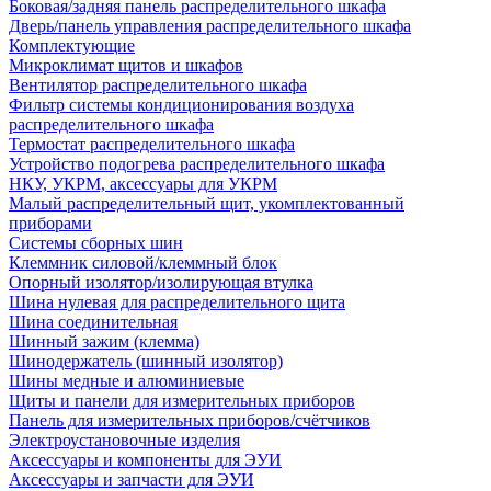
Боковая/задняя панель распределительного шкафа
Дверь/панель управления распределительного шкафа
Комплектующие
Микроклимат щитов и шкафов
Вентилятор распределительного шкафа
Фильтр системы кондиционирования воздуха
распределительного шкафа
Термостат распределительного шкафа
Устройство подогрева распределительного шкафа
НКУ, УКРМ, аксессуары для УКРМ
Малый распределительный щит, укомплектованный
приборами
Системы сборных шин
Клеммник силовой/клеммный блок
Опорный изолятор/изолирующая втулка
Шина нулевая для распределительного щита
Шина соединительная
Шинный зажим (клемма)
Шинодержатель (шинный изолятор)
Шины медные и алюминиевые
Щиты и панели для измерительных приборов
Панель для измерительных приборов/счётчиков
Электроустановочные изделия
Аксессуары и компоненты для ЭУИ
Аксессуары и запчасти для ЭУИ