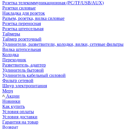
Розетка телекоммуникационная (PC/TF/USB/AUX)
Розетки силовые
Накладка для розеток
Разъем, розетка, вилка силовые
Розетка переносная
Розетка штепсельная
Таймеры
Таймер розеточный
Удлинители, разветвители, колодки, вилки, сетевые фильтры
Вилка штепсельная
Колодка
Переходник
Разветвитель, адаптер
Удлинитель бытовой
Удлинитель кабельный силовой
Фильтр сетевой
Шнур электропитания
Мерч
Акции
Новинки
Как купить
Условия оплаты
Условия доставки
Гарантия на товар
Возврат