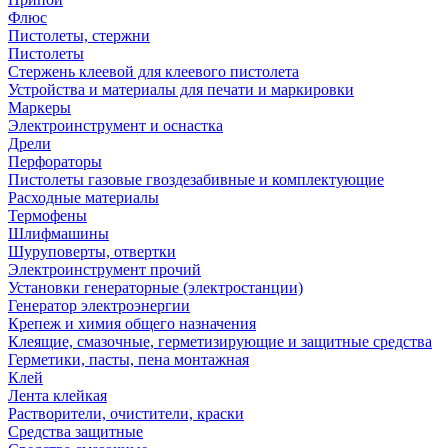
Флюс
Пистолеты, стержни
Пистолеты
Стержень клеевой для клеевого пистолета
Устройства и материалы для печати и маркировки
Маркеры
Электроинструмент и оснастка
Дрели
Перфораторы
Пистолеты газовые гвоздезабивные и комплектующие
Расходные материалы
Термофены
Шлифмашины
Шуруповерты, отвертки
Электроинструмент прочий
Установки генераторные (электростанции)
Генератор электроэнергии
Крепеж и химия общего назначения
Клеящие, смазочные, герметизирующие и защитные средства
Герметики, пасты, пена монтажная
Клей
Лента клейкая
Растворители, очистители, краски
Средства защитные