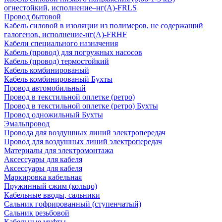
огнестойкий, исполнение–нг(А)-FRLS
Провод бытовой
Кабель силовой в изоляции из полимеров, не содержащий
галогенов, исполнение-нг(А)-FRHF
Кабели специального назначения
Кабель (провод) для погружных насосов
Кабель (провод) термостойкий
Кабель комбинированый
Кабель комбинированый Бухты
Провод автомобильный
Провод в текстильной оплетке (ретро)
Провод в текстильной оплетке (ретро) Бухты
Провод одножильный Бухты
Эмальпровод
Провода для воздушных линий электропередач
Провод для воздушных линий электропередач
Материалы для электромонтажа
Аксессуары для кабеля
Аксессуары для кабеля
Маркировка кабельная
Пружинный сжим (кольцо)
Кабельные вводы, сальники
Сальник гофрированный (ступенчатый)
Сальник резьбовой
Кабельные муфты