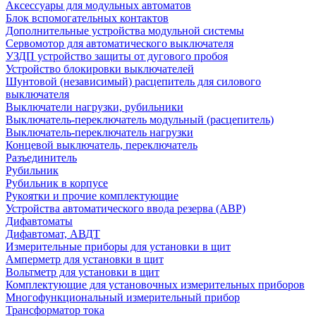
Аксессуары для модульных автоматов
Блок вспомогательных контактов
Дополнительные устройства модульной системы
Сервомотор для автоматического выключателя
УЗДП устройство защиты от дугового пробоя
Устройство блокировки выключателей
Шунтовой (независимый) расцепитель для силового
выключателя
Выключатели нагрузки, рубильники
Выключатель-переключатель модульный (расцепитель)
Выключатель-переключатель нагрузки
Концевой выключатель, переключатель
Разъединитель
Рубильник
Рубильник в корпусе
Рукоятки и прочие комплектующие
Устройства автоматического ввода резерва (АВР)
Дифавтоматы
Дифавтомат, АВДТ
Измерительные приборы для установки в щит
Амперметр для установки в щит
Вольтметр для установки в щит
Комплектующие для установочных измерительных приборов
Многофункциональный измерительный прибор
Трансформатор тока