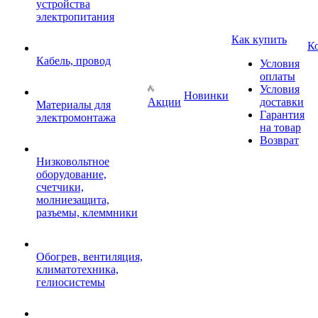
устройства
электропитания
Как купить
К
Кабель, провод
Условия
оплаты
Условия
Новинки
Акции
доставки
Материалы для
Гарантия
электромонтажа
на товар
Возврат
Низковольтное
оборудование,
счетчики,
молниезащита,
разъемы, клеммники
Обогрев, вентиляция,
климатотехника,
гелиосистемы