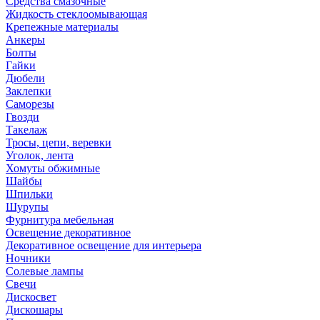
Средства смазочные
Жидкость стеклоомывающая
Крепежные материалы
Анкеры
Болты
Гайки
Дюбели
Заклепки
Саморезы
Гвозди
Такелаж
Тросы, цепи, веревки
Уголок, лента
Хомуты обжимные
Шайбы
Шпильки
Шурупы
Фурнитура мебельная
Освещение декоративное
Декоративное освещение для интерьера
Ночники
Солевые лампы
Свечи
Дискосвет
Дискошары