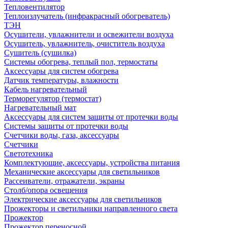
Тепловентилятор
Теплоизлучатель (инфракрасный обогреватель)
ТЭН
Осушители, увлажнители и освежители воздуха
Осушитель, увлажнитель, очиститель воздуха
Сушитель (сушилка)
Системы обогрева, теплый пол, термостаты
Аксессуары для систем обогрева
Датчик температуры, влажности
Кабель нагревательный
Терморегулятор (термостат)
Нагревательный мат
Аксессуары для систем защиты от протечки воды
Системы защиты от протечки воды
Счетчики воды, газа, аксессуары
Счетчики
Светотехника
Комплектующие, аксессуары, устройства питания
Механические аксессуары для светильников
Рассеиватели, отражатели, экраны
Столб/опора освещения
Электрические аксессуары для светильников
Прожекторы и светильники направленного света
Прожектор
Прожектор переносной