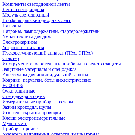
Комплекты светодиодной ленты
Лента светодиодная
Модуль светодиодный
Профиль для светодиодных лент
Патроны
Патроны, ламподержатели, стартеродержатели
Умная техника для дома
Электрокарнизы
Устройства питания
Пускорегулирующий аппарат (ПРА, ЭПРА)
Стартер
Инструмент, измерительные приборы и средства защиты
Защитные материалы и спецодежда
Аксессуары для индивидуальной защиты
Коврики, перчатки, боты диэлектрические
EC001496
Очки защитные
Спецодежда и обувь
Измерительные приборы, тестеры
Зажим-крокодил, щупы
Искатель скрытой проводки
Клещи электроизмерительные
Мультиметр
Приборы прочие
Указатель напряжения, отвертка индикаторная