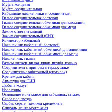
Муфта концевая
Муфта соединительная
Кабельные наконечники и соединители
Гильза соединительная болтовая
Гильза соединительная обжимная для алюминия
Гильза соединительная обжимная для меди
Зажим ответвительный
Зажим соединительный (СИЗ)
Коннектор кабельный
Наконечник кабельный болтовой
Наконечник кабельный обжимной для алюминия
Наконечник кабельный обжимной для меди
Наконечник-гильза
Разъем штекер, вилка, крюк, штифт, кольцо
Соединители с припоем в термоусадке
Соединитель слаботочный (скотчлок)
Крепеж для кабеля
Арматура для СИП
Дюбель-хомут
Изоляторы
Основание монтажное для кабельных стяжек
Скоба под гвоздь
Скобы, серьги, зажимы крепежные
Спираль, лента монтажная