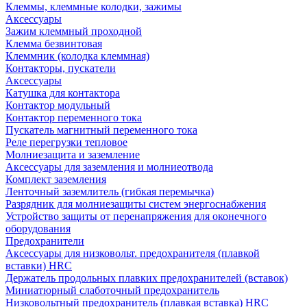
Клеммы, клеммные колодки, зажимы
Аксессуары
Зажим клеммный проходной
Клемма безвинтовая
Клеммник (колодка клеммная)
Контакторы, пускатели
Аксессуары
Катушка для контактора
Контактор модульный
Контактор переменного тока
Пускатель магнитный переменного тока
Реле перегрузки тепловое
Молниезащита и заземление
Аксессуары для заземления и молниеотвода
Комплект заземления
Ленточный заземлитель (гибкая перемычка)
Разрядник для молниезащиты систем энергоснабжения
Устройство защиты от перенапряжения для оконечного
оборудования
Предохранители
Аксессуары для низковольт. предохранителя (плавкой
вставки) HRC
Держатель продольных плавких предохранителей (вставок)
Миниатюрный слаботочный предохранитель
Низковольтный предохранитель (плавкая вставка) HRC