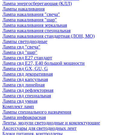
Лампа энергосберегающая (КЛЛ)
Лампы накаливания
Лампа накаливания "свеча"
Лампа накаливания "шар"
Лампа накаливания зеркальная
Лампа накаливания специальная
Лампа накаливания стандартная (ЛОН, МО)
Лампы светодиодные
Лампа свд "свеча"
Лампа свд "шар"
Лампа свд E27 стандарт
Лампа свд E27, Е40 большой мощности
Лампа свд GX, GU, G
Лампа свд декоративная
Лампа свд капсульная
Лампа свд линейная
Лампа свд рефлекторная
Лампа свд специальная
Лампа свд умная
Комплект ламп
Лампы специального назначения
Лампа инфракрасная
Ленты, модули светодиодные и комлектующие
Аксессуары для светодиодных лент
Блоки питания, контроллеры