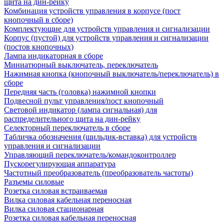
щита на дин-рейку
Комбинация устройств управления в корпусе (пост
кнопочный в сборе)
Комплектующие для устройств управления и сигнализации
Корпус (пустой) для устройств управления и сигнализации
(постов кнопочных)
Лампа индикаторная в сборе
Миниатюрный выключатель, переключатель
Нажимная кнопка (кнопочный выключатель/переключатель) в
сборе
Передняя часть (головка) нажимной кнопки
Подвесной пульт управления/пост кнопочный
Световой индикатор (лампа сигнальная) для
распределительного щита на дин-рейку
Селекторный переключатель в сборе
Табличка обозначения (шильдик-вставка) для устройств
управления и сигнализации
Управляющий переключатель/командоконтроллер
Пускорегулирующая аппаратура
Частотный преобразователь (преобразователь частоты)
Разъемы силовые
Розетка силовая встраиваемая
Вилка силовая кабельная переносная
Вилка силовая стационарная
Розетка силовая кабельная переносная