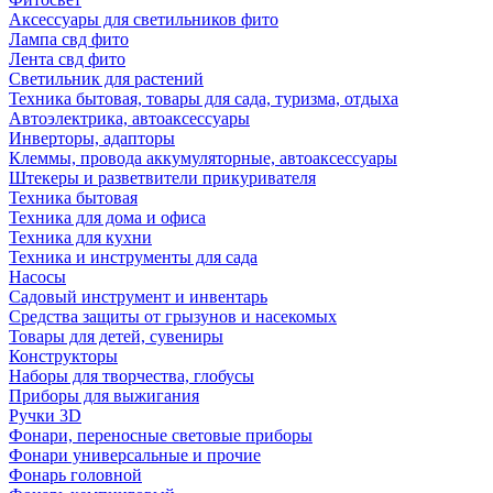
Аксессуары для светильников фито
Лампа свд фито
Лента свд фито
Светильник для растений
Техника бытовая, товары для сада, туризма, отдыха
Автоэлектрика, автоаксессуары
Инверторы, адапторы
Клеммы, провода аккумуляторные, автоаксессуары
Штекеры и разветвители прикуривателя
Техника бытовая
Техника для дома и офиса
Техника для кухни
Техника и инструменты для сада
Насосы
Садовый инструмент и инвентарь
Средства защиты от грызунов и насекомых
Товары для детей, сувениры
Конструкторы
Наборы для творчества, глобусы
Приборы для выжигания
Ручки 3D
Фонари, переносные световые приборы
Фонари универсальные и прочие
Фонарь головной