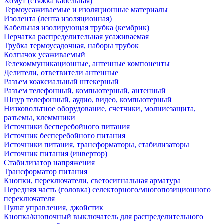
Хомут (стяжка кабельная)
Термоусаживаемые и изоляционные материалы
Изолента (лента изоляционная)
Кабельная изолирующая трубка (кембрик)
Перчатка распределительная усаживаемая
Трубка термоусадочная, наборы трубок
Колпачок усаживаемый
Телекоммуникационные, антенные компоненты
Делители, ответвители антенные
Разъем коаксиальный штекерный
Разъем телефонный, компьютерный, антенный
Шнур телефонный, аудио, видео, компьютерный
Низковольтное оборудование, счетчики, молниезащита,
разъемы, клеммники
Источники бесперебойного питания
Источник бесперебойного питания
Источники питания, трансформаторы, стабилизаторы
Источник питания (инвертор)
Стабилизатор напряжения
Трансформатор питания
Кнопки, переключатели, светосигнальная арматура
Передняя часть (головка) селекторного/многопозиционного
переключателя
Пульт управления, джойстик
Кнопка/кнопочный выключатель для распределительного