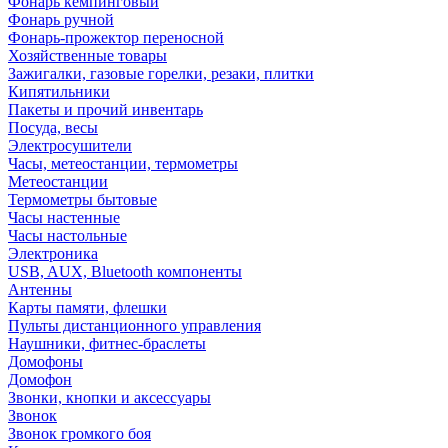
Фонарь кемпинговый
Фонарь ручной
Фонарь-прожектор переносной
Хозяйственные товары
Зажигалки, газовые горелки, резаки, плитки
Кипятильники
Пакеты и прочий инвентарь
Посуда, весы
Электросушители
Часы, метеостанции, термометры
Метеостанции
Термометры бытовые
Часы настенные
Часы настольные
Электроника
USB, AUX, Bluetooth компоненты
Антенны
Карты памяти, флешки
Пульты дистанционного управления
Наушники, фитнес-браслеты
Домофоны
Домофон
Звонки, кнопки и аксессуары
Звонок
Звонок громкого боя