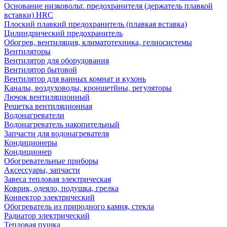
Основание низковольт. предохранителя (держатель плавкой
вставки) HRC
Плоский плавкий предохранитель (плавкая вставка)
Цилиндрический предохранитель
Обогрев, вентиляция, климатотехника, гелиосистемы
Вентиляторы
Вентилятор для оборудования
Вентилятор бытовой
Вентилятор для ванных комнат и кухонь
Каналы, воздуховоды, кроншетйны, регуляторы
Лючок вентиляционный
Решетка вентиляционная
Водонагреватели
Водонагреватель накопительный
Запчасти для водонагревателя
Кондиционеры
Кондиционер
Обогревательные приборы
Аксессуары, запчасти
Завеса тепловая электрическая
Коврик, одеяло, подушка, грелка
Конвектор электрический
Обогреватель из природного камня, стекла
Радиатор электрический
Тепловая пушка