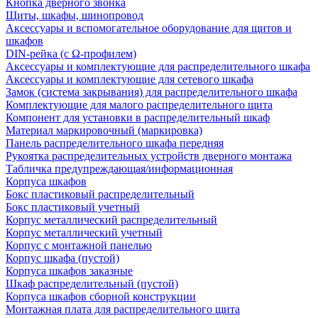
Кнопка дверного звонка
Щиты, шкафы, шинопровод
Аксессуары и вспомогательное оборудование для щитов и
шкафов
DIN-рейка (с Ω-профилем)
Аксессуары и комплектующие для распределительного шкафа
Аксессуары и комплектующие для сетевого шкафа
Замок (система закрывания) для распределительного шкафа
Комплектующие для малого распределительного щита
Компонент для установки в распределительный шкаф
Материал маркировочный (маркировка)
Панель распределительного шкафа передняя
Рукоятка распределительных устройств дверного монтажа
Табличка предупреждающая/информационная
Корпуса шкафов
Бокс пластиковый распределительный
Бокс пластиковый учетный
Корпус металлический распределительный
Корпус металлический учетный
Корпус с монтажной панелью
Корпус шкафа (пустой)
Корпуса шкафов заказные
Шкаф распределительный (пустой)
Корпуса шкафов сборной конструкции
Монтажная плата для распределительного щита